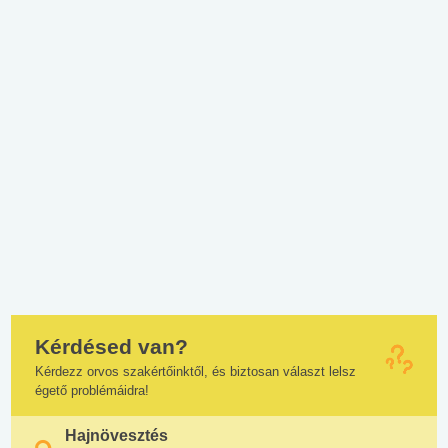
Kérdésed van?
Kérdezz orvos szakértőinktől, és biztosan választ lelsz
égető problémáidra!
Hajnövesztés