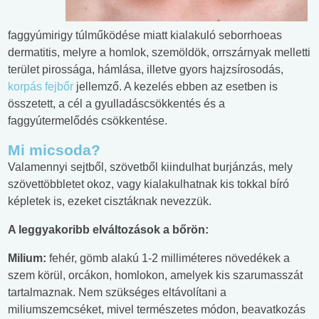
faggyúmirigy túlműködése miatt kialakuló seborrhoeas
dermatitis, melyre a homlok, szemöldök, orrszárnyak melletti
terület pirossága, hámlása, illetve gyors hajzsírosodás,
korpás fejbőr
jellemző. A kezelés ebben az esetben is
összetett, a cél a gyulladáscsökkentés és a
faggyútermelődés csökkentése.
Mi micsoda?
Valamennyi sejtből, szövetből kiindulhat burjánzás, mely
szövettöbbletet okoz, vagy kialakulhatnak kis tokkal bíró
képletek is, ezeket cisztáknak nevezzük.
A leggyakoribb elváltozások a bőrön:
Milium:
fehér, gömb alakú 1-2 milliméteres növedékek a
szem körül, orcákon, homlokon, amelyek kis szarumasszát
tartalmaznak. Nem szükséges eltávolítani a
miliumszemcséket, mivel természetes módon, beavatkozás