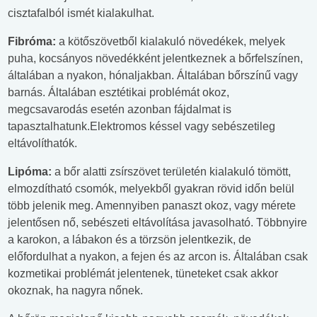
cisztafalból ismét kialakulhat.
Fibróma:
a kötőszövetből kialakuló növedékek, melyek
puha, kocsányos növedékként jelentkeznek a bőrfelszínen,
általában a nyakon, hónaljakban. Általában bőrszínű vagy
barnás. Általában esztétikai problémát okoz,
megcsavarodás esetén azonban fájdalmat is
tapasztalhatunk.Elektromos késsel vagy sebészetileg
eltávolíthatók.
Lipóma:
a bőr alatti zsírszövet területén kialakuló tömött,
elmozdítható csomók, melyekből gyakran rövid időn belül
több jelenik meg. Amennyiben panaszt okoz, vagy mérete
jelentősen nő, sebészeti eltávolítása javasolható. Többnyire
a karokon, a lábakon és a törzsön jelentkezik, de
előfordulhat a nyakon, a fejen és az arcon is. Általában csak
kozmetikai problémát jelentenek, tüneteket csak akkor
okoznak, ha nagyra nőnek.