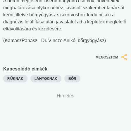
A bőrön megjelenő kisebb-nagyobb csomók, növedékek
meghatározása olykor nehéz, javasolt szakember tanácsát
kérni, illetve bőrgyógyász szakorvoshoz fordulni, aki a
diagnózis felállítása után javaslatot ad a képletek megfelelő
eltávolítására és kezelésére.
(KamaszPanasz - Dr. Vincze Anikó, bőrgyógyász)
MEGOSZTOM
Kapcsolódó címkék
FIÚKNAK
LÁNYOKNAK
BŐR
Hirdetés