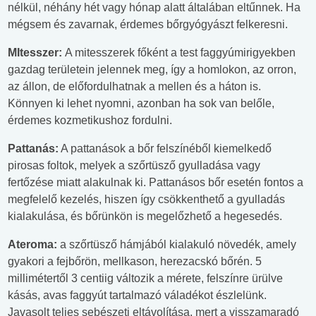
nélkül, néhány hét vagy hónap alatt általában eltűnnek. Ha
mégsem és zavarnak, érdemes bőrgyógyászt felkeresni.
MItesszer:
A mitesszerek főként a test faggyúmirigyekben
gazdag területein jelennek meg, így a homlokon, az orron,
az állon, de előfordulhatnak a mellen és a háton is.
Könnyen ki lehet nyomni, azonban ha sok van belőle,
érdemes kozmetikushoz fordulni.
Pattanás:
A pattanások a bőr felszínéből kiemelkedő
pirosas foltok, melyek a szőrtüsző gyulladása vagy
fertőzése miatt alakulnak ki. Pattanásos bőr esetén fontos a
megfelelő kezelés, hiszen így csökkenthető a gyulladás
kialakulása, és bőrünkön is megelőzhető a hegesedés.
Ateroma:
a szőrtüsző hámjából kialakuló növedék, amely
gyakori a fejbőrön, mellkason, herezacskó bőrén. 5
millimétertől 3 centiig változik a mérete, felszínre ürülve
kásás, avas faggyút tartalmazó váladékot észlelünk.
Javasolt teljes sebészeti eltávolítása, mert a visszamaradó