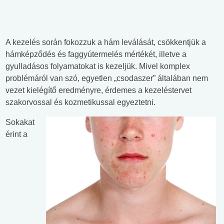
A kezelés során fokozzuk a hám leválását, csökkentjük a
hámképződés és faggyútermelés mértékét, illetve a
gyulladásos folyamatokat is kezeljük. Mivel komplex
problémáról van szó, egyetlen „csodaszer” általában nem
vezet kielégítő eredményre, érdemes a kezeléstervet
szakorvossal és kozmetikussal egyeztetni.
Sokakat
érint a