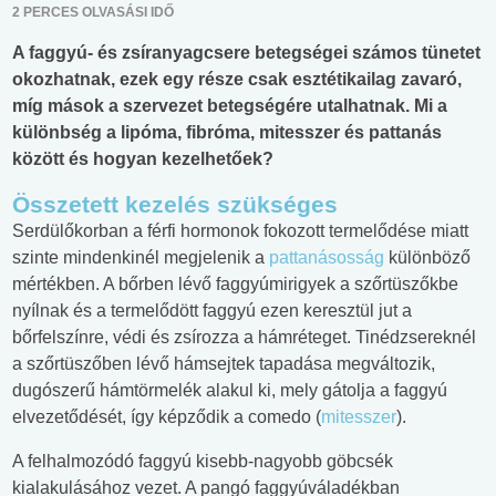
2 PERCES OLVASÁSI IDŐ
A faggyú- és zsíranyagcsere betegségei számos tünetet
okozhatnak, ezek egy része csak esztétikailag zavaró,
míg mások a szervezet betegségére utalhatnak. Mi a
különbség a lipóma, fibróma, mitesszer és pattanás
között és hogyan kezelhetőek?
Összetett kezelés szükséges
Serdülőkorban a férfi hormonok fokozott termelődése miatt
szinte mindenkinél megjelenik a
pattanásosság
különböző
mértékben. A bőrben lévő faggyúmirigyek a szőrtüszőkbe
nyílnak és a termelődött faggyú ezen keresztül jut a
bőrfelszínre, védi és zsírozza a hámréteget. Tinédzsereknél
a szőrtüszőben lévő hámsejtek tapadása megváltozik,
dugószerű hámtörmelék alakul ki, mely gátolja a faggyú
elvezetődését, így képződik a comedo (
mitesszer
).
A felhalmozódó faggyú kisebb-nagyobb göbcsék
kialakulásához vezet. A pangó faggyúváladékban