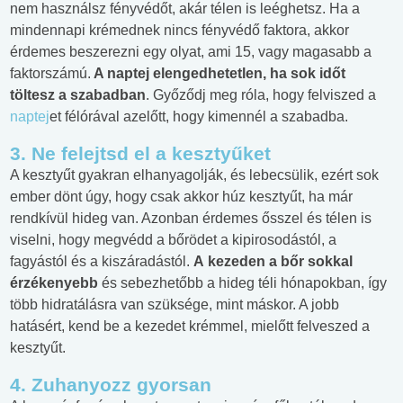
nem használsz fényvédőt, akár télen is leéghetsz. Ha a
mindennapi krémednek nincs fényvédő faktora, akkor
érdemes beszerezni egy olyat, ami 15, vagy magasabb a
faktorszámú.
A naptej elengedhetetlen, ha sok időt
töltesz a szabadban
. Győződj meg róla, hogy felviszed a
naptej
et félórával azelőtt, hogy kimennél a szabadba.
3. Ne felejtsd el a kesztyűket
A kesztyűt gyakran elhanyagolják, és lebecsülik, ezért sok
ember dönt úgy, hogy csak akkor húz kesztyűt, ha már
rendkívül hideg van. Azonban érdemes ősszel és télen is
viselni, hogy megvédd a bőrödet a kipirosodástól, a
fagyástól és a kiszáradástól.
A
kezeden a bőr sokkal
érzékenyebb
és sebezhetőbb a hideg téli hónapokban, így
több hidratálásra van szüksége, mint máskor. A jobb
hatásért, kend be a kezedet krémmel, mielőtt felveszed a
kesztyűt.
4. Zuhanyozz gyorsan