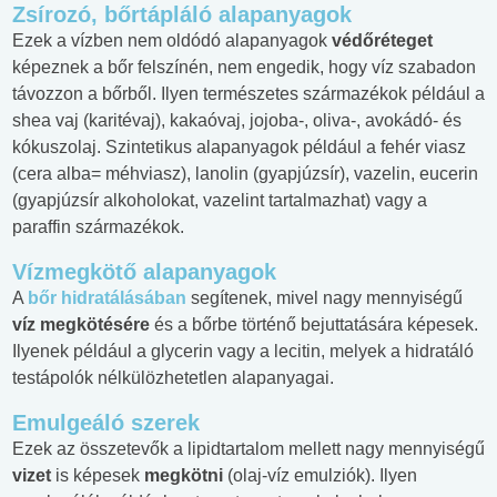
Zsírozó, bőrtápláló alapanyagok
Ezek a vízben nem oldódó alapanyagok
védőréteget
képeznek a bőr felszínén, nem engedik, hogy víz szabadon
távozzon a bőrből. Ilyen természetes származékok például a
shea vaj (karitévaj), kakaóvaj, jojoba-, oliva-, avokádó- és
kókuszolaj. Szintetikus alapanyagok például a fehér viasz
(cera alba= méhviasz), lanolin (gyapjúzsír), vazelin, eucerin
(gyapjúzsír alkoholokat, vazelint tartalmazhat) vagy a
paraffin származékok.
Vízmegkötő alapanyagok
A
bőr hidratálásában
segítenek, mivel nagy mennyiségű
víz megkötésére
és a bőrbe történő bejuttatására képesek.
Ilyenek például a glycerin vagy a lecitin, melyek a hidratáló
testápolók nélkülözhetetlen alapanyagai.
Emulgeáló szerek
Ezek az összetevők a lipidtartalom mellett nagy mennyiségű
vizet
is képesek
megkötni
(olaj-víz emulziók). Ilyen