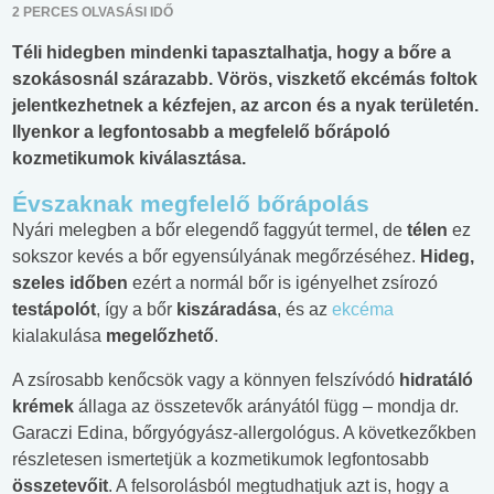
2 PERCES OLVASÁSI IDŐ
Téli hidegben mindenki tapasztalhatja, hogy a bőre a
szokásosnál szárazabb. Vörös, viszkető ekcémás foltok
jelentkezhetnek a kézfejen, az arcon és a nyak területén.
Ilyenkor a legfontosabb a megfelelő bőrápoló
kozmetikumok kiválasztása.
Évszaknak megfelelő bőrápolás
Nyári melegben a bőr elegendő faggyút termel, de
télen
ez
sokszor kevés a bőr egyensúlyának megőrzéséhez.
Hideg,
szeles időben
ezért a normál bőr is igényelhet zsírozó
testápolót
, így a bőr
kiszáradása
, és az
ekcéma
kialakulása
megelőzhető
.
A zsírosabb kenőcsök vagy a könnyen felszívódó
hidratáló
krémek
állaga az összetevők arányától függ – mondja dr.
Garaczi Edina, bőrgyógyász-allergológus. A következőkben
részletesen ismertetjük a kozmetikumok legfontosabb
összetevőit
. A felsorolásból megtudhatjuk azt is, hogy a