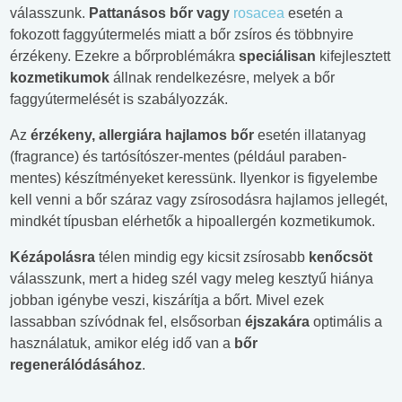
válasszunk.
Pattanásos bőr vagy
rosacea
esetén a
fokozott faggyútermelés miatt a bőr zsíros és többnyire
érzékeny. Ezekre a bőrproblémákra
speciálisan
kifejlesztett
kozmetikumok
állnak rendelkezésre, melyek a bőr
faggyútermelését is szabályozzák.
Az
érzékeny, allergiára hajlamos bőr
esetén illatanyag
(fragrance) és tartósítószer-mentes (például paraben-
mentes) készítményeket keressünk. Ilyenkor is figyelembe
kell venni a bőr száraz vagy zsírosodásra hajlamos jellegét,
mindkét típusban elérhetők a hipoallergén kozmetikumok.
Kézápolásra
télen mindig egy kicsit zsírosabb
kenőcsöt
válasszunk, mert a hideg szél vagy meleg kesztyű hiánya
jobban igénybe veszi, kiszárítja a bőrt. Mivel ezek
lassabban szívódnak fel, elsősorban
éjszakára
optimális a
használatuk, amikor elég idő van a
bőr
regenerálódásához
.