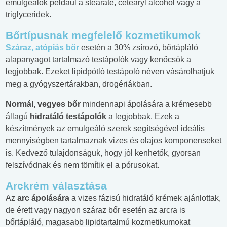
emulgeálók például a stearate, cetearyl alcohol vagy a
triglyceridek.
Bőrtípusnak megfelelő kozmetikumok
Száraz, atópiás bőr
esetén a 30% zsírozó, bőrtápláló
alapanyagot tartalmazó testápolók vagy kenőcsök a
legjobbak. Ezeket lipidpótló testápoló néven vásárolhatjuk
meg a gyógyszertárakban, drogériákban.
Normál, vegyes bőr
mindennapi ápolására a krémesebb
állagú
hidratáló testápolók
a legjobbak. Ezek a
készítmények az emulgeáló szerek segítségével ideális
mennyiségben tartalmaznak vizes és olajos komponenseket
is. Kedvező tulajdonságuk, hogy jól kenhetők, gyorsan
felszívódnak és nem tömítik el a pórusokat.
Arckrém választása
Az
arc ápolására
a vizes fázisú hidratáló krémek ajánlottak,
de érett vagy nagyon száraz bőr esetén az arcra is
bőrtápláló, magasabb lipidtartalmú kozmetikumokat