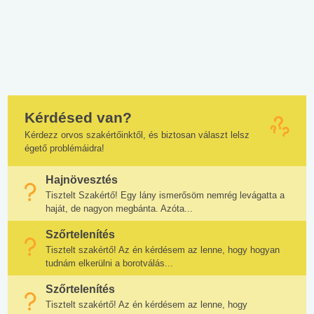
Kérdésed van?
Kérdezz orvos szakértőinktől, és biztosan választ lelsz
égető problémáidra!
Hajnövesztés
Tisztelt Szakértő! Egy lány ismerősöm nemrég levágatta a
haját, de nagyon megbánta. Azóta...
Szőrtelenítés
Tisztelt szakértő! Az én kérdésem az lenne, hogy hogyan
tudnám elkerülni a borotválás...
Szőrtelenítés
Tisztelt szakértő! Az én kérdésem az lenne, hogy