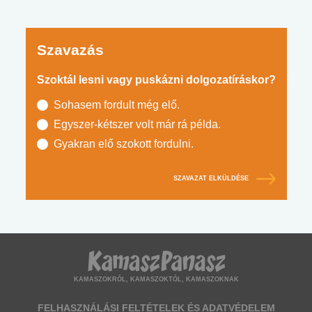
Szavazás
Szoktál lesni vagy puskázni dolgozatíráskor?
Sohasem fordult még elő.
Egyszer-kétszer volt már rá példa.
Gyakran elő szokott fordulni.
SZAVAZAT ELKÜLDÉSE
KAMASZOKRÓL, KAMASZOKTÓL, KAMASZOKNAK
FELHASZNÁLÁSI FELTÉTELEK ÉS ADATVÉDELEM