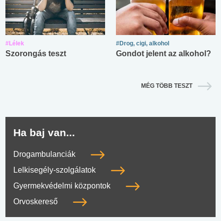
#Lélek
#Drog, cigi, alkohol
Szorongás teszt
Gondot jelent az alkohol?
MÉG TÖBB TESZT
Ha baj van...
Drogambulanciák
Lelkisegély-szolgálatok
Gyermekvédelmi központok
Orvoskereső