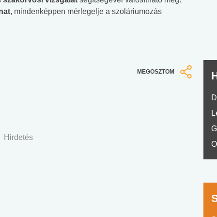
No.42
nat
, mindenképpen mérlegelje a szoláriumozás
MEGOSZTOM
H
D
L
G
Hirdetés
O