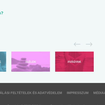
s?
K
#LÉLEK
#VÁGYAK
ÁLÁSI FELTÉTELEK ÉS ADATVÉDELEM
IMPRESSZUM
MÉDIA