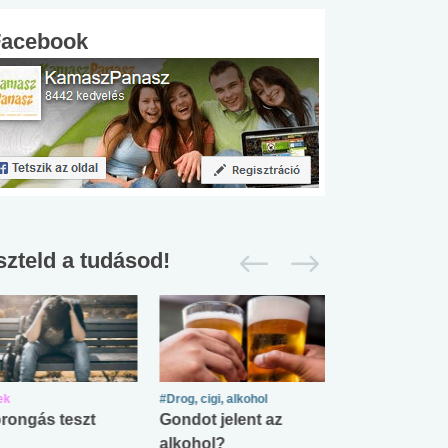
Facebook
szteld a tudásod!
ek
#Drog, cigi, alkohol
#Zöldövezet
rongás teszt
Gondot jelent az
Mekkora az ö
alkohol?
lábnyomod?