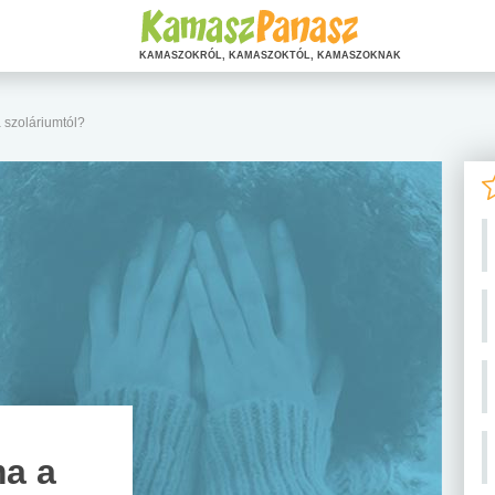
KAMASZOKRÓL, KAMASZOKTÓL, KAMASZOKNAK
 szoláriumtól?
a a