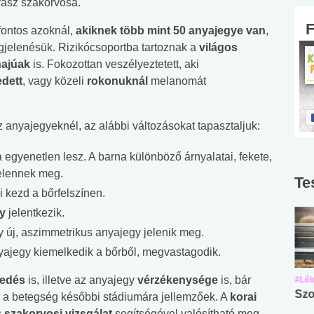
yász szakorvosa.
fontos azoknál,
akiknek több mint 50 anyajegye van
,
jelenésük. Rizikócsoportba tartoznak a
világos
hajúak
is. Fokozottan veszélyeztetett, aki
dett
, vagy közeli
rokonuknál
melanomát
z anyajegyeknél, az alábbi változásokat tapasztaljuk:
 egyenetlen lesz. A barna különböző árnyalatai, fekete,
jelennek meg.
Te
ni kezd a bőrfelszínen.
gy
jelentkezik.
y új, aszimmetrikus anyajegy jelenik meg.
yajegy kiemelkedik a bőrből, megvastagodik.
sedés
is, illetve az anyajegy
vérzékenysége
is, bár
#Suli, munka
#Suli, munka
#Lél
Angol középfokú
Internet-függőség
Szo
r a betegség későbbi stádiumára jellemzőek. A
korai
nyelvvizsga teszt -
teszt
s
szakorvosi vizsgálat
segítségével valósítható meg.