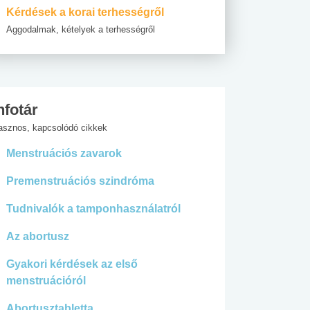
Kérdések a korai terhességről
Aggodalmak, kételyek a terhességről
nfotár
asznos, kapcsolódó cikkek
Menstruációs zavarok
Premenstruációs szindróma
Tudnivalók a tamponhasználatról
Az abortusz
Gyakori kérdések az első
menstruációról
Abortusztabletta