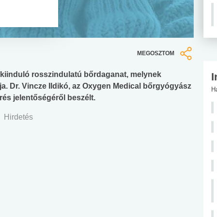
MEGOSZTOM
iinduló rosszindulatú bőrdaganat, melynek
I
ja. Dr. Vincze Ildikó, az Oxygen Medical bőrgyógyász
H
rés jelentőségéről beszélt.
Hirdetés