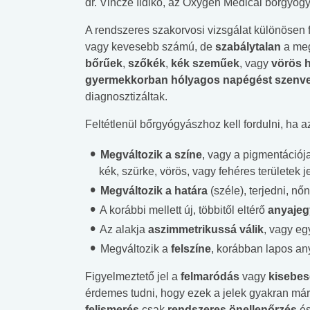
dr. Vincze Ildikó, az Oxygen Medical bőrgyóg
A rendszeres szakorvosi vizsgálat különösen 
vagy kevesebb számú, de
szabálytalan
a meg
bőrűek
,
szőkék
,
kék szeműek
, vagy
vörös 
gyermekkorban hólyagos napégést szenve
diagnosztizáltak.
Feltétlenül bőrgyógyászhoz kell fordulni, ha a
Megváltozik a színe
, vagy a pigmentációja
kék, szürke, vörös, vagy fehéres területek 
Megváltozik a határa
(széle), terjedni, nő
A korábbi mellett új, többitől eltérő
anyaje
Az alakja
aszimmetrikussá válik
, vagy eg
Megváltozik a
felszíne
, korábban lapos an
Figyelmeztető jel a
felmaródás
vagy
kisebe
 alkohol
#Zöldövezet
#Betegségek
lent az
Mekkora az ökológiai
Elsősegély
érdemes tudni, hogy ezek a jelek gyakran má
lábnyomod?
tudásteszt
felismerés
csak
rendszeres önellenőrzés
é