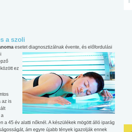
s a szoli
anoma
esetet diagnosztizálnak évente, és előfordulási
i
épző
 között ez
ontos
 az is
ált
 a
 a 45 év alatti nőknél. A készülékek mögött álló iparág
ságosságát, ám egyre újabb tények igazolják ennek