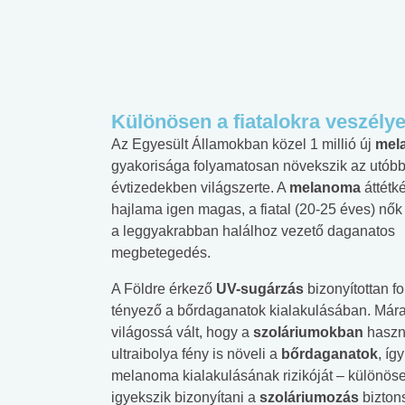
Különösen a fiatalokra veszélye
Az Egyesült Államokban közel 1 millió új
mel
gyakorisága folyamatosan növekszik az utóbb
évtizedekben világszerte. A
melanoma
áttétk
hajlama igen magas, a fiatal (20-25 éves) nők
a leggyakrabban halálhoz vezető daganatos
megbetegedés.
A Földre érkező
UV-sugárzás
bizonyítottan f
tényező a bőrdaganatok kialakulásában. Mára
világossá vált, hogy a
szoláriumokban
haszn
ultraibolya fény is növeli a
bőrdaganatok
, így
melanoma kialakulásának rizikóját – különösen
igyekszik bizonyítani a
szoláriumozás
bizton