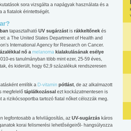
 kutatások sora vizsgálta a napágyak használata és a
a fiatalok érintettségét.
ar?
kban
tapasztalható
UV sugárzást
is
rákkeltőnek
és
ezet: a The United States Department of Health and
on's International Agency for Research on Cancer.
ázalékkal nő a
melanoma
kialakulásának esélye
2010-es tanulmányban több mint ezer, 25-59 éves,
tak, és kiderült, hogy 62,9 százalékuk rendszeresen
tásként említik a
D-vitamin
pótlást
, de az alkalmazott
és megfelelő
táplálkozással
ezt kockázatmentesen is
 a rizikócsoportba tartozó fiatal nőket célozzák meg.
legfontosabb a felvilágosítás, az
UV-sugárzás
káros
ganatok korai felismerési lehetőségeiről- hangsúlyozza