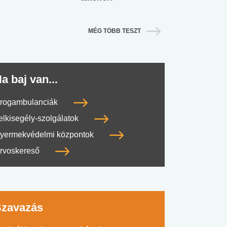
MÉG TÖBB TESZT
a baj van...
rogambulanciák
elkisegély-szolgálatok
yermekvédelmi központok
rvoskereső
Szavazás