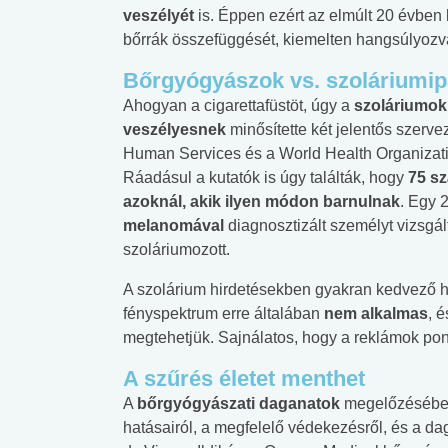
veszélyét
is. Éppen ezért az elmúlt 20 évben
bőrrák összefüggését, kiemelten hangsúlyozva 
Bőrgyógyászok vs. szoláriumip
Ahogyan a cigarettafüstöt, úgy a
szoláriumo
veszélyesnek
minősítette két jelentős szerv
Human Services és a World Health Organizati
Ráadásul a kutatók is úgy találták, hogy
75 sz
azoknál, akik ilyen módon barnulnak
. Egy 
melanomával
diagnosztizált személyt vizsgál
szoláriumozott.
A szolárium hirdetésekben gyakran kedvező ha
fényspektrum erre általában
nem alkalmas
, 
megtehetjük. Sajnálatos, hogy a reklámok pont
A szűrés életet menthet
A
bőrgyógyászati daganatok
megelőzésében 
hatásairól, a megfelelő védekezésről, és a da