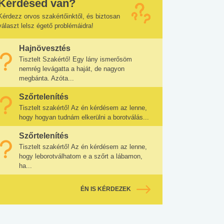
Kérdésed van?
Kérdezz orvos szakértőinktől, és biztosan
választ lelsz égető problémáidra!
Hajnövesztés
Tisztelt Szakértő! Egy lány ismerősöm
nemrég levágatta a haját, de nagyon
megbánta. Azóta...
Szőrtelenítés
Tisztelt szakértő! Az én kérdésem az lenne,
hogy hogyan tudnám elkerülni a borotválás...
Szőrtelenítés
Tisztelt szakértő! Az én kérdésem az lenne,
hogy leborotválhatom e a szőrt a lábamon,
ha...
ÉN IS KÉRDEZEK