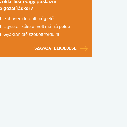
zoktál lesni vagy puskázni
olgozatíráskor?
Sohasem fordult még elő.
Egyszer-kétszer volt már rá példa.
Gyakran elő szokott fordulni.
SZAVAZAT ELKÜLDÉSE