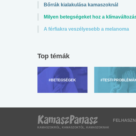
Bőrrák kialakulása kamaszoknál
Milyen betegségeket hoz a klímaváltozá
A férfiakra veszélyesebb a melanoma
Top témák
ZÜLŐKNEK
#BETEGSÉGEK
#TESTI PROBLÉMÁ
FELHASZN
KAMASZOKRÓL, KAMASZOKTÓL, KAMASZOKNAK