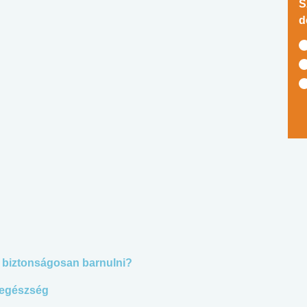
S
d
 biztonságosan barnulni?
 egészség