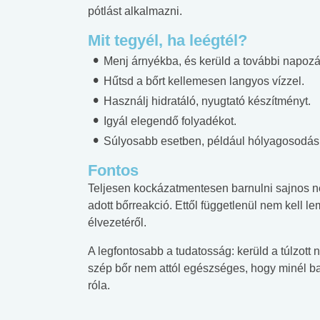
pótlást alkalmazni.
Mit tegyél, ha leégtél?
Menj árnyékba, és kerüld a további napozá
Hűtsd a bőrt kellemesen langyos vízzel.
Használj hidratáló, nyugtató készítményt.
Igyál elegendő folyadékot.
Súlyosabb esetben, például hólyagosodás v
Fontos
Teljesen kockázatmentesen barnulni sajnos n
adott bőrreakció. Ettől függetlenül nem kell 
élvezetéről.
A legfontosabb a tudatosság: kerüld a túlzott n
szép bőr nem attól egészséges, hogy minél b
róla.