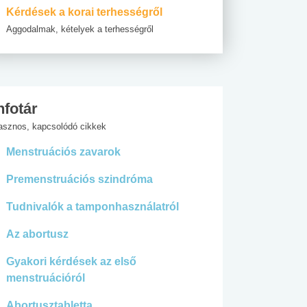
Kérdések a korai terhességről
Aggodalmak, kételyek a terhességről
nfotár
asznos, kapcsolódó cikkek
Menstruációs zavarok
Premenstruációs szindróma
Tudnivalók a tamponhasználatról
Az abortusz
Gyakori kérdések az első
menstruációról
Abortusztabletta