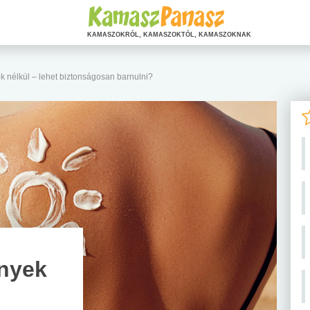
KAMASZOKRÓL, KAMASZOKTÓL, KAMASZOKNAK
nélkül – lehet biztonságosan barnulni?
nyek