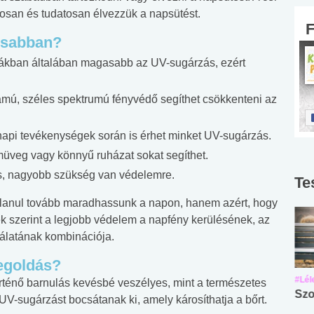
osan és tudatosan élvezzük a napsütést.
osabban?
rákban általában magasabb az UV-sugárzás, ezért
ámú, széles spektrumú fényvédő segíthet csökkenteni az
pi tevékenységek során is érhet minket UV-sugárzás.
üveg vagy könnyű ruházat sokat segíthet.
, nagyobb szükség van védelemre.
Te
átlanul tovább maradhassunk a napon, hanem azért, hogy
k szerint a legjobb védelem a napfény kerülésének, az
álatának kombinációja.
egoldás?
#Suli, munka
#Suli, munka
#Lél
rténő barnulás kevésbé veszélyes, mint a természetes
Angol középfokú
Internet-függőség
Szo
UV-sugárzást bocsátanak ki, amely károsíthatja a bőrt.
nyelvvizsga teszt -
teszt