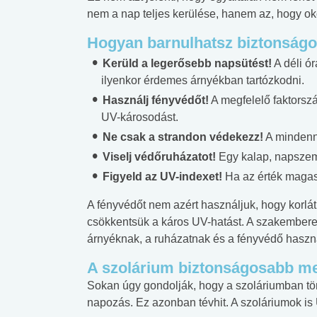
nem a nap teljes kerülése, hanem az, hogy ok
Hogyan barnulhatsz biztonság
Kerüld a legerősebb napsütést!
A déli ó
ilyenkor érdemes árnyékban tartózkodni.
Használj fényvédőt!
A megfelelő faktorsz
UV-károsodást.
Ne csak a strandon védekezz!
A mindenna
Viselj védőruházatot!
Egy kalap, napszem
Figyeld az UV-indexet!
Ha az érték magas
A fényvédőt nem azért használjuk, hogy korl
csökkentsük a káros UV-hatást. A szakembere
árnyéknak, a ruházatnak és a fényvédő haszn
A szolárium biztonságosabb m
 alkohol
#Zöldövezet
#Betegségek
Sokan úgy gondolják, hogy a szoláriumban tö
lent az
Mekkora az ökológiai
Elsősegély
napozás. Ez azonban tévhit. A szoláriumok is 
lábnyomod?
tudásteszt