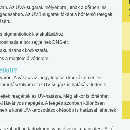
van. Az UVA-sugarak mélyebbre jutnak a bőrben, és
regedésében. Az UVB-sugarak főként a bőr felső rétegeit
ésért.
 pigmentfoltok kialakulásához.
síthatja a bőr sejtjeinek DNS-ét.
alakulásának kockázatát.
tos a megfelelő védelem.
élkül?
yáron. A válasz az, hogy teljesen kockázatmentes
barnulási folyamat az UV-sugárzás hatására történik.
a sejtek reagáltak az UV-hatásra. Még akkor is történhet
 ki látványos napégés. A leégés azonban különösen
mert a korai UV-károsodások később is hatással lehetnek
 a szabadban tartózkodni vagy élvezni a napsütést. A cél