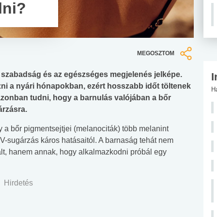
lni?
MEGOSZTOM
a szabadság és az egészséges megjelenés jelképe.
I
ni a nyári hónapokban, ezért hosszabb időt töltenek
H
zonban tudni, hogy a barnulás valójában a bőr
árzásra.
gy a bőr pigmentsejtjei (melanociták) több melanint
UV-sugárzás káros hatásaitól. A barnaság tehát nem
ált, hanem annak, hogy alkalmazkodni próbál egy
Hirdetés