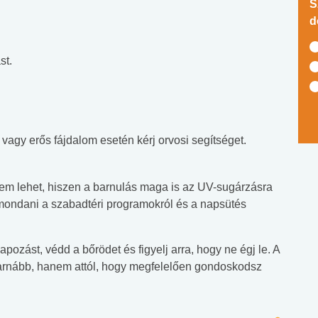
S
d
st.
agy erős fájdalom esetén kérj orvosi segítséget.
em lehet, hiszen a barnulás maga is az UV-sugárzásra
lemondani a szabadtéri programokról és a napsütés
apozást, védd a bőrödet és figyelj arra, hogy ne égj le. A
arnább, hanem attól, hogy megfelelően gondoskodsz