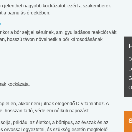
an jelenthet nagyobb kockázatot, ezért a szakemberek
No.42
át a barnulás érdekében.
?
or a bőr sejtjei sérülnek, ami gyulladásos reakciót vált
rban, hosszú távon növelhetik a bőr károsodásának
H
D
L
G
nak kockázata.
O
ap ellen, akkor nem jutnak elegendő D-vitaminhoz. A
l hosszan tartó, védelem nélküli napozást.
olja, például az életkor, a bőrtípus, az évszak és az
s orvossal egyeztetni, és szükség esetén megfelelő