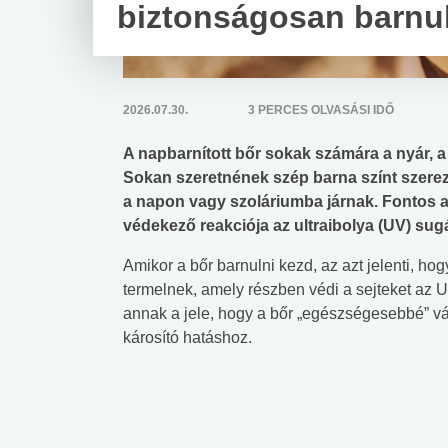
biztonságosan barnu
2026.07.30.
3 PERCES OLVASÁSI IDŐ
A napbarnított bőr sokak számára a nyár, 
Sokan szeretnének szép barna színt szerez
a napon vagy szoláriumba járnak. Fontos a
védekező reakciója az ultraibolya (UV) sug
Amikor a bőr barnulni kezd, az azt jelenti, ho
termelnek, amely részben védi a sejteket az 
annak a jele, hogy a bőr „egészségesebbé” v
károsító hatáshoz.