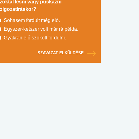
zoktál lesni vagy puskázni
olgozatíráskor?
Sohasem fordult még elő.
Egyszer-kétszer volt már rá példa.
Gyakran elő szokott fordulni.
SZAVAZAT ELKÜLDÉSE