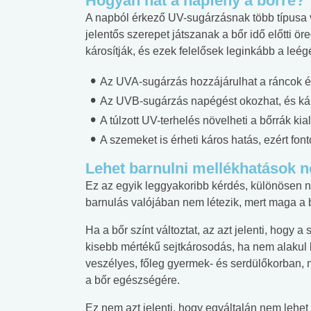
Hogyan hat a napfény a bőrre?
A napból érkező UV-sugárzásnak több típusa 
jelentős szerepet játszanak a bőr idő előtti ö
károsítják, és ezek felelősek leginkább a leég
Az UVA-sugárzás hozzájárulhat a ráncok és
Az UVB-sugárzás napégést okozhat, és káro
A túlzott UV-terhelés növelheti a bőrrák ki
A szemeket is érheti káros hatás, ezért fon
Lehet barnulni mellékhatások n
Ez az egyik leggyakoribb kérdés, különösen n
barnulás valójában nem létezik, mert maga a 
Ha a bőr színt változtat, az azt jelenti, hogy 
kisebb mértékű sejtkárosodás, ha nem alakul
veszélyes, főleg gyermek- és serdülőkorban, 
a bőr egészségére.
Ez nem azt jelenti, hogy egyáltalán nem lehet