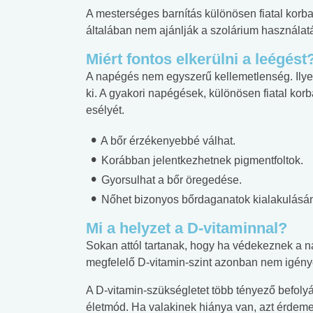
A mesterséges barnítás különösen fiatal korb
általában nem ajánlják a szolárium használat
Miért fontos elkerülni a leégést
A napégés nem egyszerű kellemetlenség. Ilyenk
ki. A gyakori napégések, különösen fiatal ko
esélyét.
A bőr érzékenyebbé válhat.
Korábban jelentkezhetnek pigmentfoltok.
Gyorsulhat a bőr öregedése.
Nőhet bizonyos bőrdaganatok kialakulásá
Mi a helyzet a D-vitaminnal?
Sokan attól tartanak, hogy ha védekeznek a n
megfelelő D-vitamin-szint azonban nem igénye
A D-vitamin-szükségletet több tényező befolyás
életmód. Ha valakinek hiánya van, azt érdeme