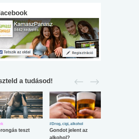
Facebook
szteld a tudásod!
ek
#Drog, cigi, alkohol
#Zöldövezet
rongás teszt
Gondot jelent az
Mekkora az ö
alkohol?
lábnyomod?