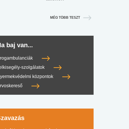
MÉG TÖBB TESZT
a baj van...
rogambulanciák
elkisegély-szolgálatok
yermekvédelmi központok
rvoskereső
Szavazás