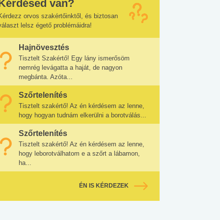
Kérdésed van?
Kérdezz orvos szakértőinktől, és biztosan
választ lelsz égető problémáidra!
Hajnövesztés
Tisztelt Szakértő! Egy lány ismerősöm
nemrég levágatta a haját, de nagyon
megbánta. Azóta...
Szőrtelenítés
Tisztelt szakértő! Az én kérdésem az lenne,
hogy hogyan tudnám elkerülni a borotválás...
Szőrtelenítés
Tisztelt szakértő! Az én kérdésem az lenne,
hogy leborotválhatom e a szőrt a lábamon,
ha...
ÉN IS KÉRDEZEK