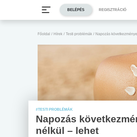
BELÉPÉS
REGISZTRÁCIÓ
Főoldal
/
Hírek
/
Testi problémák
/
Napozás következmények 
#TESTI PROBLÉMÁK
Napozás következmé
nélkül – lehet