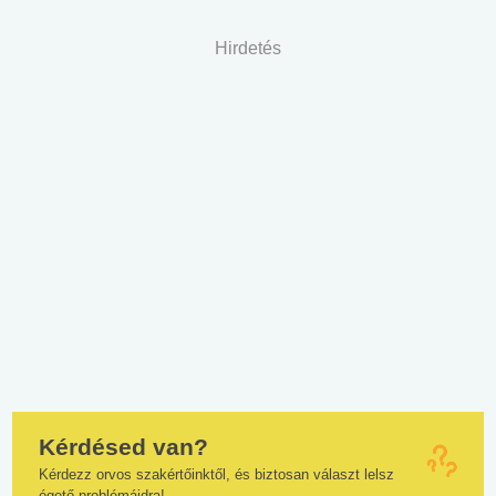
Hirdetés
Kérdésed van?
Kérdezz orvos szakértőinktől, és biztosan választ lelsz
égető problémáidra!