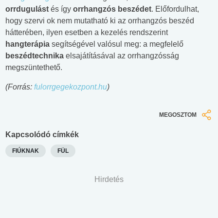
orrdugulást
és így
orrhangzós beszédet
. Előfordulhat,
hogy szervi ok nem mutatható ki az orrhangzós beszéd
hátterében, ilyen esetben a kezelés rendszerint
hangterápia
segítségével valósul meg: a megfelelő
beszédtechnika
elsajátításával az orrhangzósság
megszüntethető.
(Forrás:
fulorrgegekozpont.hu
)
MEGOSZTOM
Kapcsolódó címkék
FIÚKNAK
FÜL
Hirdetés