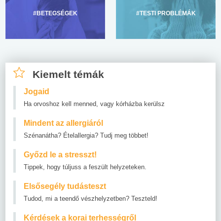
#BETEGSÉGEK
#TESTI PROBLÉMÁK
Kiemelt témák
Jogaid
Ha orvoshoz kell menned, vagy kórházba kerülsz
Mindent az allergiáról
Szénanátha? Ételallergia? Tudj meg többet!
Győzd le a stresszt!
Tippek, hogy túljuss a feszült helyzeteken.
Elsősegély tudásteszt
Tudod, mi a teendő vészhelyzetben? Teszteld!
Kérdések a korai terhességről