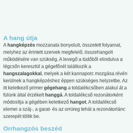
A hang útja
A
hangképzés
mozzanata bonyolult, összetett folyamat,
melyhez az érintett szervek megfelelő, összehangolt
működésére van szükség. A levegő a tüdőből elindulva a
légcsőn keresztül a gégefőnél találkozik a
hangszalagokkal
, melyek a két kannaporc mozgása révén
kerülnek a hangképzéshez éppen szükséges helyzetbe. Az
itt keletkező primer
gégehang
a toldalékcsőben alakul át a
fülünk által érzékelt
hanggá
. A toldalékcső rezonátorként
módosítja a gégében keletkező
hangot
. A toldalékcső
elemei a száj-, a garat- és az orrüreg tehát a rezonátorlánc
szerepét töltik be.
Orrhangzós beszéd