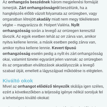
Az
orrhangzós beszédnek
három megjelenési formáját
ismerjük.
Zárt orrhangzósságról
beszélünk, ha a
hangképzés előbb vázolt folyamata az orrüregben, vagy
orrgaratban létrejött
akadály
miatt nem megy tökéletesen
végbe – magyarázza dr. Holpert Valéria.
Nyílt
orrhangzósság
során a levegő az orrüregen keresztül
távozik. Az egyik esetben tehát az orr zárva van, amikor
nyitva kellene lennie, a másik esetben pedig zárva van,
amikor nyitva kellene lennie.
Kevert típusú
orrhangzósság
esetén pedig a nyílt és zárt orrhangzósság
okai, valamint tünetei egyaránt jelen vannak: az orrüregben
és az orrgaratban elváltozások akadályozzák a levegő
szabad útját, emellett a lágyszájpad működése is elégtelen.
Kiváltó okok
Mivel az
orrhangot előidéző tényezők
skálája igen széles,
ezért a következőkben a teljesség igénye nélkül soroljuk fel
a lehetséges kiváltó okokat: