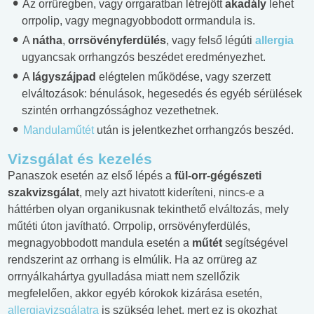
Az orrüregben, vagy orrgaratban létrejött
akadály
lehet
orrpolip, vagy megnagyobbodott orrmandula is.
A
nátha
,
orrsövényferdülés
, vagy felső légúti
allergia
ugyancsak orrhangzós beszédet eredményezhet.
A
lágyszájpad
elégtelen működése, vagy szerzett
elváltozások: bénulások, hegesedés és egyéb sérülések
szintén orrhangzóssághoz vezethetnek.
Mandulaműtét
után is jelentkezhet orrhangzós beszéd.
Vizsgálat és kezelés
Panaszok esetén az első lépés a
fül-orr-gégészeti
szakvizsgálat
, mely azt hivatott kideríteni, nincs-e a
háttérben olyan organikusnak tekinthető elváltozás, mely
műtéti úton javítható. Orrpolip, orrsövényferdülés,
megnagyobbodott mandula esetén a
műtét
segítségével
rendszerint az orrhang is elmúlik. Ha az orrüreg az
orrnyálkahártya gyulladása miatt nem szellőzik
megfelelően, akkor egyéb kórokok kizárása esetén,
allergiavizsgálatra
is szükség lehet, mert ez is okozhat