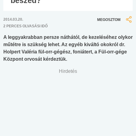
beszéd?
2014.03.20.
MEGOSZTOM
2 PERCES OLVASÁSI IDŐ
A leggyakrabban persze náthától, de kezeléséhez olykor
műtétre is szükség lehet. Az egyéb kiváltó okokról dr.
Holpert Valéria fül-orr-gégész, foniátert, a Fül-orr-gége
Központ orvosát kérdeztük.
Hirdetés