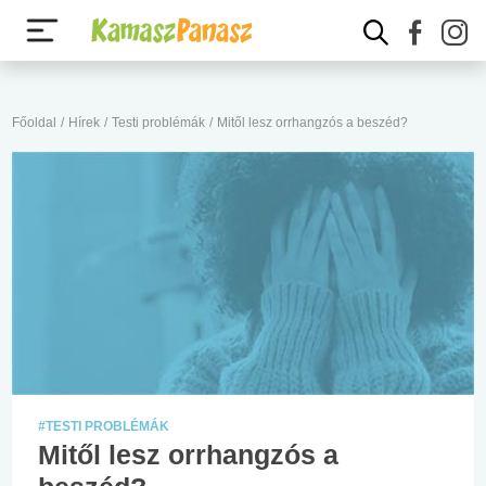
Főoldal
/
Hírek
/
Testi problémák
/
Mitől lesz orrhangzós a beszéd?
#TESTI PROBLÉMÁK
Mitől lesz orrhangzós a