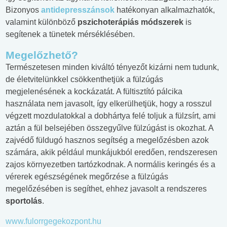
Bizonyos
antidepresszánsok
hatékonyan alkalmazhatók,
valamint különböző
pszichoterápiás módszerek
is
segítenek a tünetek mérséklésében.
Megelőzhető?
Természetesen minden kiváltó tényezőt kizárni nem tudunk,
de életvitelünkkel csökkenthetjük a fülzúgás
megjelenésének a kockázatát. A fültisztító pálcika
használata nem javasolt, így elkerülhetjük, hogy a rosszul
végzett mozdulatokkal a dobhártya felé toljuk a fülzsírt, ami
aztán a fül belsejében összegyűlve fülzúgást is okozhat. A
zajvédő füldugó hasznos segítség a megelőzésben azok
számára, akik például munkájukból eredően, rendszeresen
zajos környezetben tartózkodnak. A normális keringés és a
vérerek egészségének megőrzése a fülzúgás
megelőzésében is segíthet, ehhez javasolt a rendszeres
sportolás
.
www.fulorrgegekozpont.hu