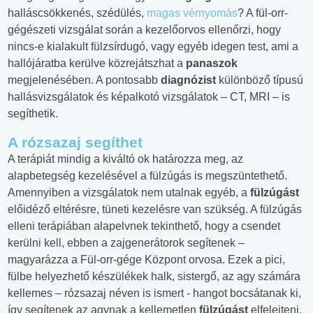
halláscsökkenés, szédülés,
magas vérnyomás
? A fül-orr-
gégészeti vizsgálat során a kezelőorvos ellenőrzi, hogy
nincs-e kialakult fülzsírdugó, vagy egyéb idegen test, ami a
hallójáratba kerülve közrejátszhat a
panaszok
megjelenésében. A pontosabb
diagnózist
különböző típusú
hallásvizsgálatok és képalkotó vizsgálatok – CT, MRI – is
segíthetik.
A rózsazaj segíthet
A terápiát mindig a kiváltó ok határozza meg, az
alapbetegség kezelésével a fülzúgás is megszüntethető.
Amennyiben a vizsgálatok nem utalnak egyéb, a
fülzúgást
előidéző eltérésre, tüneti kezelésre van szükség. A fülzúgás
elleni terápiában alapelvnek tekinthető, hogy a csendet
kerülni kell, ebben a zajgenerátorok segítenek –
magyarázza a Fül-orr-gége Központ orvosa. Ezek a pici,
fülbe helyezhető készülékek halk, sistergő, az agy számára
kellemes – rózsazaj néven is ismert - hangot bocsátanak ki,
így segítenek az agynak a kellemetlen
fülzúgást
elfelejteni.