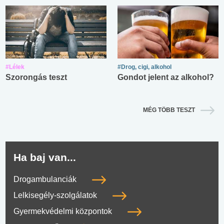
#Lélek
#Drog, cigi, alkohol
Szorongás teszt
Gondot jelent az alkohol?
MÉG TÖBB TESZT
Ha baj van...
Drogambulanciák
Lelkisegély-szolgálatok
Gyermekvédelmi központok