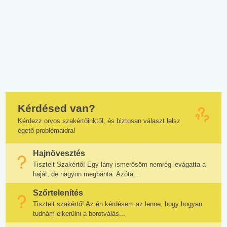
Kérdésed van?
Kérdezz orvos szakértőinktől, és biztosan választ lelsz
égető problémáidra!
Hajnövesztés
Tisztelt Szakértő! Egy lány ismerősöm nemrég levágatta a
haját, de nagyon megbánta. Azóta...
Szőrtelenítés
Tisztelt szakértő! Az én kérdésem az lenne, hogy hogyan
tudnám elkerülni a borotválás...