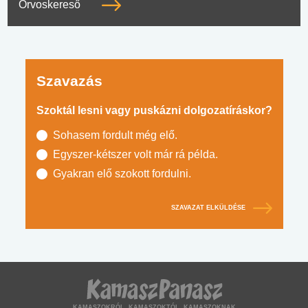
Orvoskereső
Szavazás
Szoktál lesni vagy puskázni dolgozatíráskor?
Sohasem fordult még elő.
Egyszer-kétszer volt már rá példa.
Gyakran elő szokott fordulni.
SZAVAZAT ELKÜLDÉSE
KAMASZOKRÓL, KAMASZOKTÓL, KAMASZOKNAK