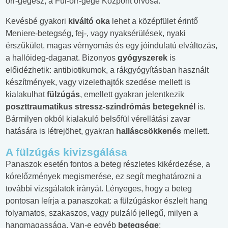
orr-gégész, a Fül-orr-gége Központ orvosa.
Kevésbé gyakori
kiváltó oka
lehet a középfület érintő
Meniere-betegség, fej-, vagy nyaksérülések, nyaki
érszűkület, magas vérnyomás és egy jóindulatú elváltozás,
a hallóideg-daganat. Bizonyos
gyógyszerek
is
előidézhetik: antibiotikumok, a rákgyógyításban használt
készítmények, vagy vizelethajtók szedése mellett is
kialakulhat
fülzúgás
, emellett gyakran jelentkezik
poszttraumatikus stressz-szindrómás betegeknél
is.
Bármilyen okból kialakuló belsőfül vérellátási zavar
hatására is létrejöhet, gyakran
halláscsökkenés
mellett.
A fülzúgás kivizsgálása
Panaszok esetén fontos a beteg részletes kikérdezése, a
kórelőzmények megismerése, ez segít meghatározni a
további vizsgálatok irányát. Lényeges, hogy a beteg
pontosan leírja a panaszokat: a fülzúgáskor észlelt hang
folyamatos, szakaszos, vagy pulzáló jellegű, milyen a
hangmagassága. Van-e egyéb
betegsége
: