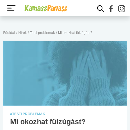
Főoldal
/
Hírek
/
Testi problémák
/
Mi okozhat fülzúgást?
#TESTI PROBLÉMÁK
Mi okozhat fülzúgást?