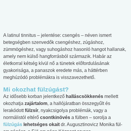
A latinul tinnitus – jelentése: csengés – néven ismert
betegségben szenvedők csengéshez, zúgáshoz,
zümmögéshez, vagy suhogáshoz hasonló hangot hallanak,
amely nem külső hangforrásból származik. Habár az
életkorral kétség kívül nő a tünetek előfordulásának
gyakorisága, a panaszok eredete más, a háttérben
meghúzódó problémákra is visszavezethető.
Mi okozhat fülzúgást?
Az idősebb korban jelentkező
halláscsökkenés
mellett
okozhatja
zajártalom
, a hallójáratban összegyűlt és
lerakódott
fülzsír
, nyakcsigolya problémák, vagy a
normálistól eltérő
csontkinövés
a fülben – sorolja a
fülzúgás
lehetséges okait
dr. Augusztinovicz Monika fül-