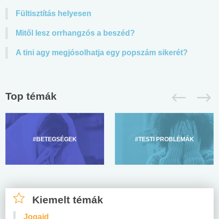
Fültisztítás helyesen
Mitől lesz orrhangzós a beszéd?
A tini agy megjósolhatja egy popszám sikerét?
Top témák
#BETEGSÉGEK
#TESTI PROBLÉMÁK
Kiemelt témák
Jogaid