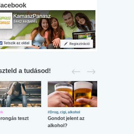
Facebook
szteld a tudásod!
ek
#Drog, cigi, alkohol
#Zöldövezet
rongás teszt
Gondot jelent az
Mekkora az ö
alkohol?
lábnyomod?