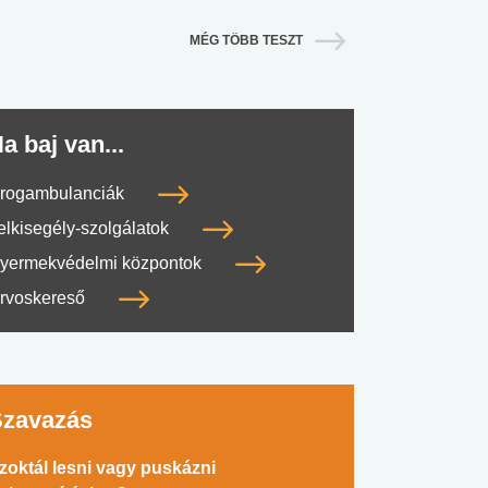
MÉG TÖBB TESZT
a baj van...
rogambulanciák
elkisegély-szolgálatok
yermekvédelmi központok
rvoskereső
Szavazás
zoktál lesni vagy puskázni