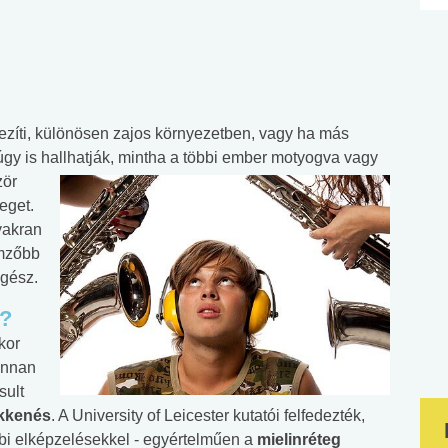
zíti, különösen zajos környezetben, vagy ha más
úgy is hallhatják, mintha a többi ember motyogva vagy
zör
eget.
yakran
emzőbb
égész.
k?
kor
onnan
sult
kkenés
. A University of Leicester kutatói felfedezték,
i elképzelésekkel - egyértelműen a
mielinréteg