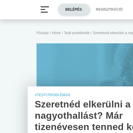
BELÉPÉS
REGISZTRÁCIÓ
Főoldal
/
Hírek
/
Testi problémák
/
Szeretnéd elkerülni a na
#TESTI PROBLÉMÁK
Szeretnéd elkerülni a
nagyothallást? Már
tizenévesen tenned k