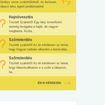
Kérdezz orvos szakértőinktől, és biztosan
választ lelsz égető problémáidra!
Hajnövesztés
Tisztelt Szakértő! Egy lány ismerősöm
nemrég levágatta a haját, de nagyon
megbánta. Azóta...
Szőrtelenítés
Tisztelt szakértő! Az én kérdésem az lenne,
hogy hogyan tudnám elkerülni a borotválás...
Szőrtelenítés
Tisztelt szakértő! Az én kérdésem az lenne,
hogy leborotválhatom e a szőrt a lábamon,
ha...
ÉN IS KÉRDEZEK