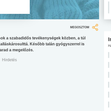
MEGOSZTOM
ok a szabadidős tevékenységek közben, a túl
I
alláskárosulttá. Később talán gyógyszerrel is
H
marad a megelőzés.
Hirdetés