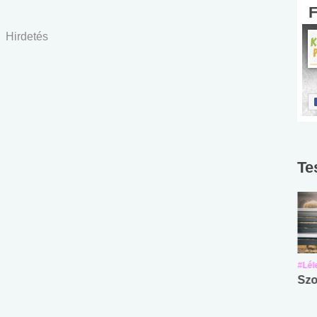
Hirdetés
Te
#Suli, munka
#Suli, munka
#Lél
Angol középfokú
Internet-függőség
Szo
nyelvvizsga teszt -
teszt
No.42