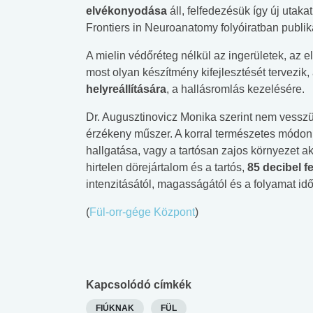
elvékonyodása
áll, felfedezésük így új utak
Frontiers in Neuroanatomy folyóiratban publik
A mielin védőréteg nélkül az ingerületek, az e
most olyan készítmény kifejlesztését tervezik
helyreállítására
, a hallásromlás kezelésére.
Dr. Augusztinovicz Monika szerint nem vessz
érzékeny műszer. A korral természetes módon
hallgatása, vagy a tartósan zajos környezet ak
hirtelen dörejártalom és a tartós,
85 decibel f
intenzitásától, magasságától és a folyamat idő
(
Fül-orr-gége Központ
)
Kapcsolódó címkék
FIÚKNAK
FÜL