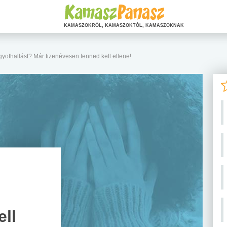
KAMASZOKRÓL, KAMASZOKTÓL, KAMASZOKNAK
gyothallást? Már tizenévesen tenned kell ellene!
ell