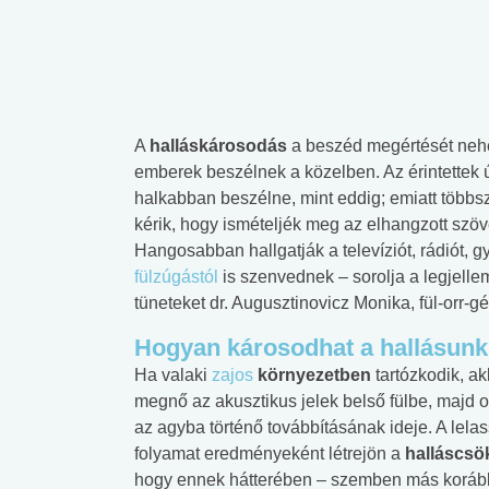
A
halláskárosodás
a beszéd megértését nehe
emberek beszélnek a közelben. Az érintettek 
halkabban beszélne, mint eddig; emiatt többs
kérik, hogy ismételjék meg az elhangzott szöv
Hangosabban hallgatják a televíziót, rádiót, g
fülzúgástól
is szenvednek – sorolja a legjell
tüneteket dr. Augusztinovicz Monika, fül-orr-g
Hogyan károsodhat a hallásun
Ha valaki
zajos
környezetben
tartózkodik, ak
megnő az akusztikus jelek belső fülbe, majd 
az agyba történő továbbításának ideje. A lelas
folyamat eredményeként létrejön a
halláscsö
hogy ennek hátterében – szemben más korább