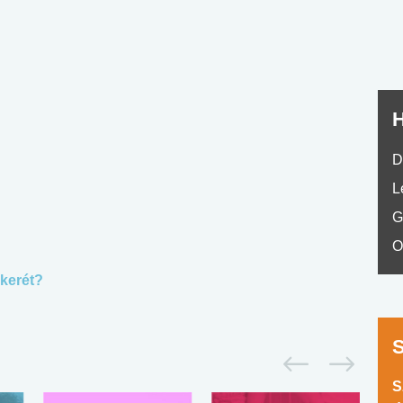
H
D
L
G
O
ikerét?
S