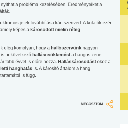
at nyithat a probléma kezelésében. Eredményeiket a
álták.
lektromos jelek továbbítása kárt szenved. A kutatók ezért
, amely képes a
károsodott mielin réteg
ük elég komolyan, hogy a
hallószervünk
nagyon
 is bekövetkező
halláscsökkenést
a hangos zene
ár több évvel is előre hozza.
Halláskárosodást
okoz a
eletti hanghatás
is. A károsító ártalom a hang
tartamától is függ.
MEGOSZTOM