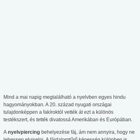
Mind a mai napig megtalálható a nyelvben egyes hindu
hagyományokban. A 20. század nyugati országai
tulajdonképpen a fakíroktól vették át ezt a különös
testékszert, és tették divatossá Amerikában és Európában.
A
nyelvpiercing
behelyezése fáj, ám nem annyira, hogy ne
lehessen elviselni. A fájdalomtűrő képesség különben is