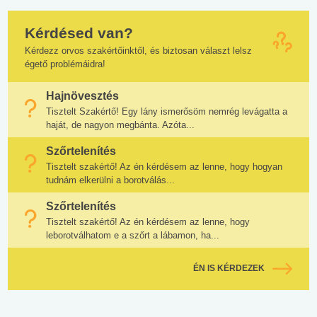
Kérdésed van?
Kérdezz orvos szakértőinktől, és biztosan választ lelsz
égető problémáidra!
Hajnövesztés
Tisztelt Szakértő! Egy lány ismerősöm nemrég levágatta a
haját, de nagyon megbánta. Azóta...
Szőrtelenítés
Tisztelt szakértő! Az én kérdésem az lenne, hogy hogyan
tudnám elkerülni a borotválás...
Szőrtelenítés
Tisztelt szakértő! Az én kérdésem az lenne, hogy
leborotválhatom e a szőrt a lábamon, ha...
ÉN IS KÉRDEZEK