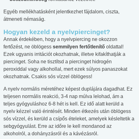
Egyéb mellékhatásként jelentkezhet fájdalom, ciszta,
átmeneti némaság.
Hogyan kezeld a nyelvpiercinget?
Annak érdekében, hogy a nyelvpiercing ne okozzon
fertőzést, ne öblögess
semmilyen fertőtlenítő
oldattal!
Ezek ugyanis irritációt okozhatnak, illetve kifakíthatják a
piercinget. Soha ne tisztítsd a piercinget hidrogén
peroxiddal vagy alkohollal, mert ezek súlyos panaszokat
okozhatnak. Csakis sós vízzel öblögess!
A nyelv normális méretéhez képest duplájára dagadhat. Ez
teljesen normális reakció, 3-4 nap múlva lelohad, ám a
teljes gyógyuláshoz 6-8 hét is kell. Ez idő alatt kerüld a
nyelv kézzel való érintését. Minden étkezés után öblögess
sós vízzel, és kerüld a csípős ételeket, amelyek késleltetik a
sebgyógyulást. Erre az időre le kell mondanod az
alkoholról, a dohányzásról és a kávézásról.