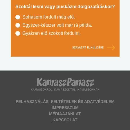
Szoktál lesni vagy puskázni dolgozatíráskor?
Sohasem fordult még elő.
Egyszer-kétszer volt már rá példa.
Gyakran elő szokott fordulni.
SZAVAZAT ELKÜLDÉSE
KAMASZOKRÓL, KAMASZOKTÓL, KAMASZOKNAK
FELHASZNÁLÁSI FELTÉTELEK ÉS ADATVÉDELEM
IMPRESSZUM
MÉDIAAJÁNLAT
KAPCSOLAT