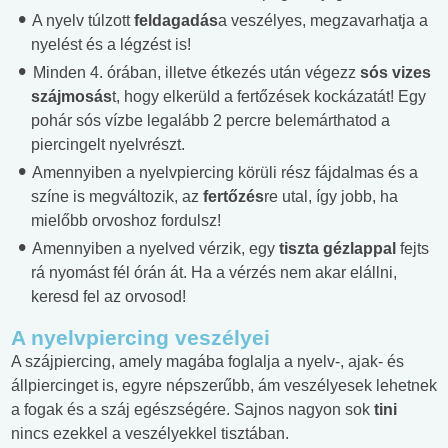
A nyelv túlzott
feldagadás
a veszélyes, megzavarhatja a
nyelést és a légzést is!
Minden 4. órában, illetve étkezés után végezz
sós vizes
szájmosás
t, hogy elkerüld a fertőzések kockázatát! Egy
pohár sós vízbe legalább 2 percre belemárthatod a
piercingelt nyelvrészt.
Amennyiben a nyelvpiercing körüli rész fájdalmas és a
színe is megváltozik, az
fertőzés
re utal, így jobb, ha
mielőbb orvoshoz fordulsz!
Amennyiben a nyelved vérzik, egy
tiszta gézlappal
fejts
rá nyomást fél órán át. Ha a vérzés nem akar elállni,
keresd fel az orvosod!
A nyelvpiercing veszélyei
A szájpiercing, amely magába foglalja a nyelv-, ajak- és
állpiercinget is, egyre népszerűbb, ám veszélyesek lehetnek
a fogak és a száj egészségére. Sajnos nagyon sok
tini
nincs ezekkel a veszélyekkel tisztában.