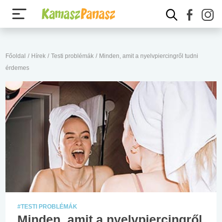
Főoldal
/
Hírek
/
Testi problémák
/
Minden, amit a nyelvpiercingről tudni
érdemes
#TESTI PROBLÉMÁK
Minden, amit a nyelvpiercingről