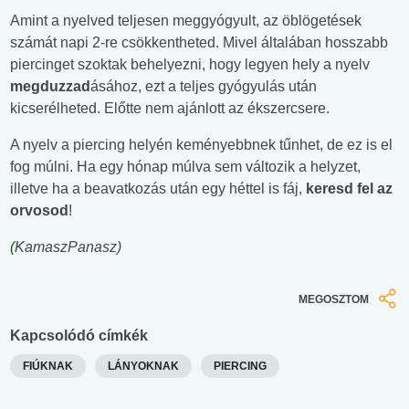
Amint a nyelved teljesen meggyógyult, az öblögetések
számát napi 2-re csökkentheted. Mivel általában hosszabb
piercinget szoktak behelyezni, hogy legyen hely a nyelv
megduzzad
ásához, ezt a teljes gyógyulás után
kicserélheted. Előtte nem ajánlott az ékszercsere.
A nyelv a piercing helyén keményebbnek tűnhet, de ez is el
fog múlni. Ha egy hónap múlva sem változik a helyzet,
illetve ha a beavatkozás után egy héttel is fáj,
keresd fel az
orvosod
!
(
KamaszPanasz)
MEGOSZTOM
Kapcsolódó címkék
FIÚKNAK
LÁNYOKNAK
PIERCING