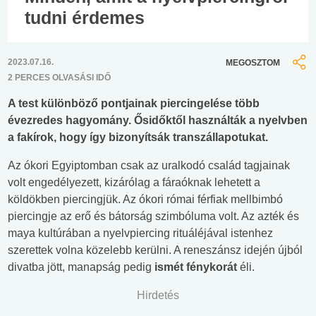
tudni érdemes
2023.07.16.
MEGOSZTOM
2 PERCES OLVASÁSI IDŐ
A test különböző pontjainak piercingelése több
évezredes hagyomány. Ősidőktől használták a nyelvben
a fakírok, hogy így bizonyítsák transzállapotukat.
Az ókori Egyiptomban csak az uralkodó család tagjainak
volt engedélyezett, kizárólag a fáraóknak lehetett a
köldökben piercingjük. Az ókori római férfiak mellbimbó
piercingje az erő és bátorság szimbóluma volt. Az azték és
maya kultúrában a nyelvpiercing rituáléjával istenhez
szerettek volna közelebb kerülni. A reneszánsz idején újból
divatba jött, manapság pedig
ismét fénykorát
éli.
Hirdetés