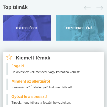
Top témák
#BETEGSÉGEK
#TESTI PROBLÉMÁK
Kiemelt témák
Jogaid
Ha orvoshoz kell menned, vagy kórházba kerülsz
Mindent az allergiáról
Szénanátha? Ételallergia? Tudj meg többet!
Győzd le a stresszt!
Tippek, hogy túljuss a feszült helyzeteken.