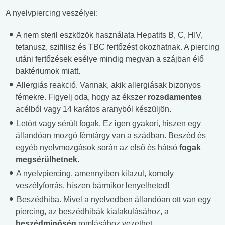
A nyelvpiercing veszélyei:
A nem steril eszközök használata Hepatits B, C, HIV,
tetanusz, szifilisz és TBC fertőzést okozhatnak. A piercing
utáni fertőzések esélye mindig megvan a szájban élő
baktériumok miatt.
Allergiás reakció. Vannak, akik allergiásak bizonyos
fémekre. Figyelj oda, hogy az ékszer
rozsdamentes
acélból vagy 14 karátos aranyból készüljön.
Letört vagy sérült fogak. Ez igen gyakori, hiszen egy
állandóan mozgó fémtárgy van a szádban. Beszéd és
egyéb nyelvmozgások során az első és hátsó
fogak
megsérülhetnek
.
A nyelvpiercing, amennyiben kilazul, komoly
veszélyforrás, hiszen bármikor lenyelheted!
Beszédhiba. Mivel a nyelvedben állandóan ott van egy
piercing, az beszédhibák kialakulásához, a
beszédminőség
romlásához vezethet.