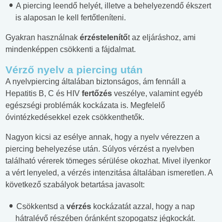
A piercing leendő helyét, illetve a behelyezendő ékszert
is alaposan le kell fertőtleníteni.
Gyakran használnak
érzéstelenítő
t az eljáráshoz, ami
mindenképpen csökkenti a fájdalmat.
Vérző nyelv a piercing után
A nyelvpiercing általában biztonságos, ám fennáll a
Hepatitis B, C és HIV
fertőzés
veszélye, valamint egyéb
egészségi problémák kockázata is. Megfelelő
óvintézkedésekkel ezek csökkenthetők.
Nagyon kicsi az esélye annak, hogy a nyelv vérezzen a
piercing behelyezése után. Súlyos vérzést a nyelvben
található vérerek tömeges sérülése okozhat. Mivel ilyenkor
a vért lenyeled, a vérzés intenzitása általában ismeretlen. A
következő szabályok betartása javasolt:
Csökkentsd a
vérzés
kockázatát azzal, hogy a nap
hátralévő részében óránként szopogatsz jégkockát.