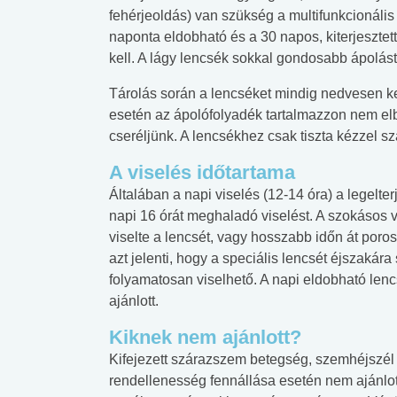
fehérjeoldás) van szükség a multifunkcionális 
naponta eldobható és a 30 napos, kiterjesztett
kell. A lágy lencsék sokkal gondosabb ápolás
Tárolás során a lencséket mindig nedvesen kell
esetén az ápolófolyadék tartalmazzon nem elbo
cseréljünk. A lencsékhez csak tiszta kézzel s
A viselés időtartama
Általában a napi viselés (12-14 óra) a legelt
napi 16 órát meghaladó viselést. A szokásos vi
viselte a lencsét, vagy hosszabb időn át poros,
azt jelenti, hogy a speciális lencsét éjszakár
folyamatosan viselhető. A napi eldobható lenc
ajánlott.
Kiknek nem ajánlott?
Kifejezett szárazszem betegség, szemhéjszél
rendellenesség fennállása esetén nem ajánlot