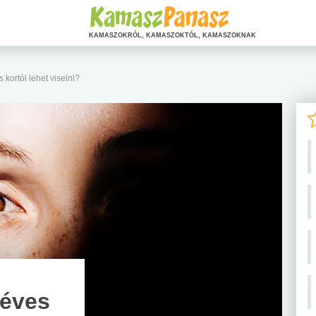
KAMASZOKRÓL, KAMASZOKTÓL, KAMASZOKNAK
kortól lehet viselni?
 éves