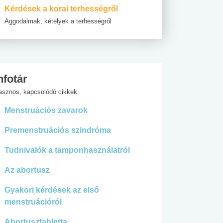
Kérdések a korai terhességről
Aggodalmak, kételyek a terhességről
nfotár
asznos, kapcsolódó cikkek
Menstruációs zavarok
Premenstruációs szindróma
Tudnivalók a tamponhasználatról
Az abortusz
Gyakori kérdések az első
menstruációról
Abortusztabletta