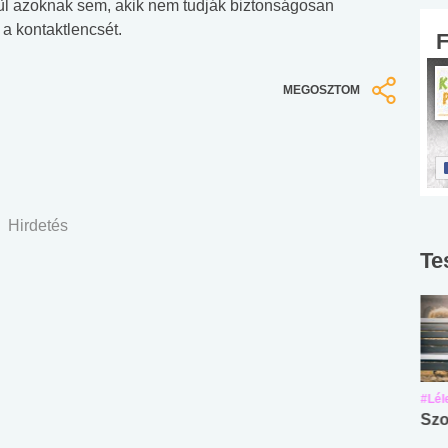
l azoknak sem, akik nem tudják biztonságosan
 a kontaktlencsét.
MEGOSZTOM
Hirdetés
Te
#Suli, munka
#Suli, munka
#Lél
Angol középfokú
Internet-függőség
Szo
nyelvvizsga teszt -
teszt