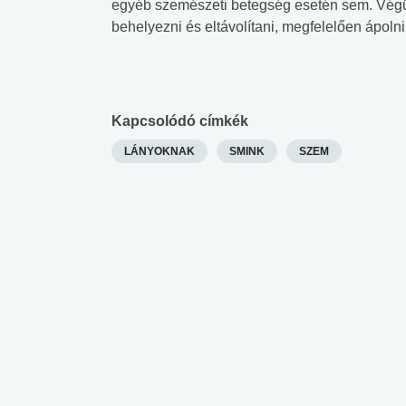
egyéb szemészeti betegség esetén sem. Végü
behelyezni és eltávolítani, megfelelően ápolni
Kapcsolódó címkék
LÁNYOKNAK
SMINK
SZEM
 alkohol
#Zöldövezet
#Betegségek
lent az
Mekkora az ökológiai
Elsősegély
lábnyomod?
tudásteszt