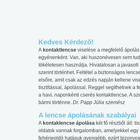
Kedves Kérdező!
A
kontaktlencse
viselése a megfelelő ápolá
egyénenként. Van, aki huszonévesen sem tudja
tökéletesen használja. Hivatalosan a javasolt 
szerint történhet. Feltétel a biztonságos lencs
elsőre, amit csak az edzés napján kellene vis
tisztítással, ápolással. Reggel segíthetnek a f
a havi, naponkénti cserés kontaktlencse. A s
bármi történne.
Dr. Papp Júlia szemész
A lencse ápolásának szabályai
A
kontaklencse ápolása
két fő részből áll: t
oldatok vannak forgalomban, amelyekkel egy lép
fehérjeoldó hatásuk gyengébb, ezért bizonyos 