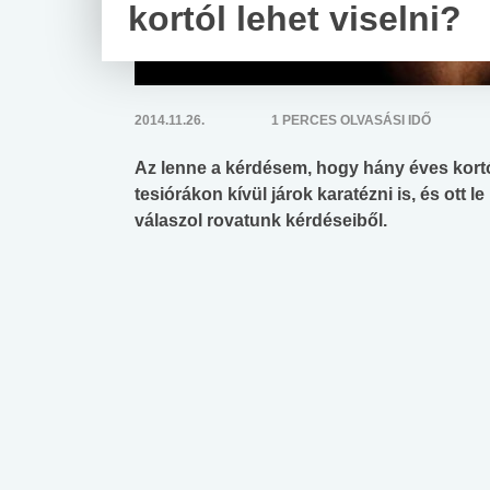
kortól lehet viselni?
2014.11.26.
1 PERCES OLVASÁSI IDŐ
Az lenne a kérdésem, hogy hány éves kortó
tesiórákon kívül járok karatézni is, és ott
válaszol rovatunk kérdéseiből.