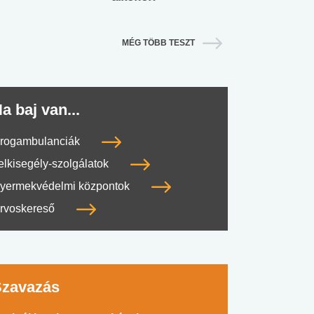
MÉG TÖBB TESZT
a baj van...
rogambulanciák
elkisegély-szolgálatok
yermekvédelmi központok
rvoskereső
Szavazás