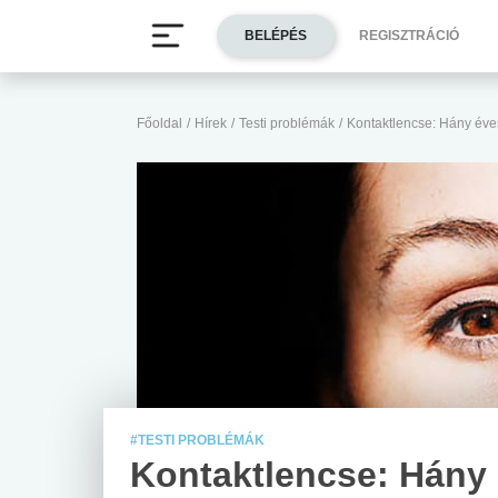
BELÉPÉS
REGISZTRÁCIÓ
Főoldal
/
Hírek
/
Testi problémák
/
Kontaktlencse: Hány éves 
#TESTI PROBLÉMÁK
Kontaktlencse: Hány