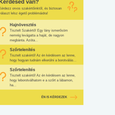
Kérdésed van?
Kérdezz orvos szakértőinktől, és biztosan
választ lelsz égető problémáidra!
Hajnövesztés
Tisztelt Szakértő! Egy lány ismerősöm
nemrég levágatta a haját, de nagyon
megbánta. Azóta...
Szőrtelenítés
Tisztelt szakértő! Az én kérdésem az lenne,
hogy hogyan tudnám elkerülni a borotválás...
Szőrtelenítés
Tisztelt szakértő! Az én kérdésem az lenne,
hogy leborotválhatom e a szőrt a lábamon,
ha...
ÉN IS KÉRDEZEK