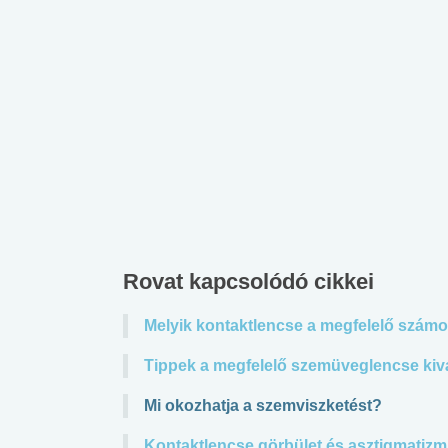
Rovat kapcsolódó cikkei
Melyik kontaktlencse a megfelelő szám
Tippek a megfelelő szemüveglencse kiv
Mi okozhatja a szemviszketést?
Kontaktlencse görbület és asztigmatizmus