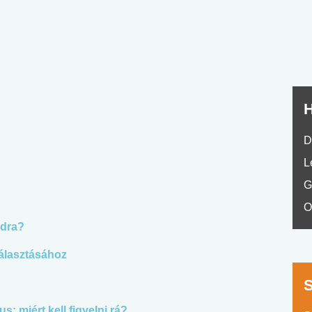
No.42
H
D
L
G
O
odra?
álasztásához
: miért kell figyelni rá?