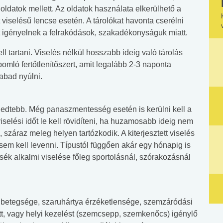
oldatok mellett. Az oldatok használata elkerülhető a
 viselésű lencse esetén. A tárolókat havonta cserélni
t igényelnek a felrakódások, szakadékonyságuk miatt.
 tartani. Viselés nélkül hosszabb ideig való tárolás
mló fertőtlenítőszert, amit legalább 2-3 naponta
zabad nyúlni.
erjedtebb. Még panaszmentesség esetén is kerülni kell a
selési időt le kell rövidíteni, ha huzamosabb ideig nem
 száraz meleg helyen tartózkodik. A kiterjesztett viselés
a sem kell levenni. Típustól függően akár egy hónapig is
sék alkalmi viselése főleg sportolásnál, szórakozásnál
 betegsége, szaruhártya érzéketlensége, szemzáródási
t, vagy helyi kezelést (szemcsepp, szemkenőcs) igénylő