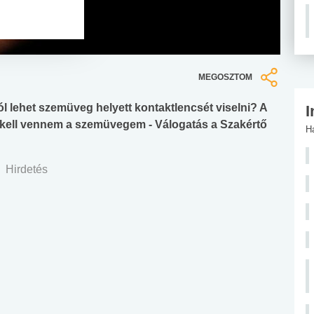
MEGOSZTOM
l lehet szemüveg helyett kontaktlencsét viselni? A
I
 le kell vennem a szemüvegem - Válogatás a Szakértő
H
Hirdetés