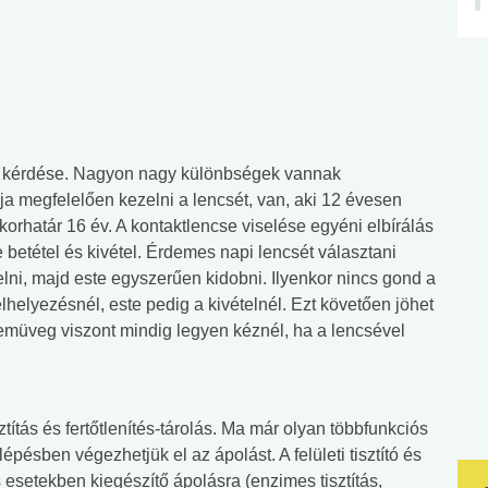
s kérdése. Nagyon nagy különbségek vannak
 megfelelően kezelni a lencsét, van, aki 12 évesen
korhatár 16 év. A kontaktlencse viselése egyéni elbírálás
e betétel és kivétel. Érdemes napi lencsét választani
elni, majd este egyszerűen kidobni. Ilyenkor nincs gond a
elhelyezésnél, este pedig a kivételnél. Ezt követően jöhet
zemüveg viszont mindig legyen kéznél, ha a lencsével
isztítás és fertőtlenítés-tárolás. Ma már olyan többfunkciós
ésben végezhetjük el az ápolást. A felületi tisztító és
esetekben kiegészítő ápolásra (enzimes tisztítás,