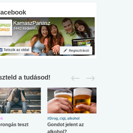
Facebook
szteld a tudásod!
ek
#Drog, cigi, alkohol
#Zöldövezet
rongás teszt
Gondot jelent az
Mekkora az ö
alkohol?
lábnyomod?