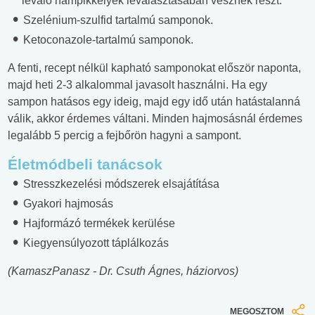
leváló hámpikkelyek leválasztásában vesznek részt.
Szelénium-szulfid tartalmú samponok.
Ketoconazole-tartalmú samponok.
A fenti, recept nélkül kapható samponokat először naponta,
majd heti 2-3 alkalommal javasolt használni. Ha egy
sampon hatásos egy ideig, majd egy idő után hatástalanná
válik, akkor érdemes váltani. Minden hajmosásnál érdemes
legalább 5 percig a fejbőrön hagyni a sampont.
Életmódbeli tanácsok
Stresszkezelési módszerek elsajátítása
Gyakori hajmosás
Hajformázó termékek kerülése
Kiegyensúlyozott táplálkozás
(KamaszPanasz - Dr. Csuth Ágnes, háziorvos)
MEGOSZTOM