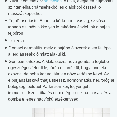
Ritka, nem effektív
hajmosás
. A ritka, elégtelen hajmosás
szintén elhalt hámsejtekből és olajokból összeálló
masszát képezhet.
Fejbőrpsoriasis. Ebben a kórképben vastag, szívósan
tapadó ezüstös pikkelyes felrakódást észlelünk a hajas
fejbőrön.
Eczema.
Contact dermatitis, mely a hajápoló szerek ellen fellépő
allergiás reakció miatt alakul ki.
Gombás fertőzés. A Malassezia nevű gomba a legtöbb
egészséges felnőtt fejbőrén él, anélkül, hogy tüneteket
okozna, de néha kontrollálatlan növekedésbe kezd. Az
elburjánzást kiválthatja stressz, hormonhatás, neurológiai
betegség, például Parkinson-kór, legyengült
immunrendszer, ritka és nem elég precíz hajmosás, és a
gomba ellenes nagyfokú érzékenység.