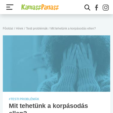
Főoldal
/
Hírek
/
Testi problémák
/
Mit tehetünk a korpásodás ellen?
#TESTI PROBLÉMÁK
Mit tehetünk a korpásodás