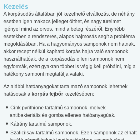
Kezelés
A korpásodás általában jól kezelhető elváltozás, de néhány
esetben igen makacs jelleget ölthet, és nagy türelmet
igényel mind az orvos, mind a beteg részéről. Enyhébb
esetekben a rendszeres, alapos hajmosás segít a probléma
megoldásában. Ha a hagyományos samponok nem hatnak,
akkor recept nélkül kapható korpás hajra való samponok
használhatóak, de a korpásodás elleni samponok nem
egyformák, ezért gyakran többet is végig kell próbálni, míg a
hatékony sampont megtalálja valaki.
Az alábbi hatóanyagokat tartalmazó samponok lehetnek
hatásosak a
korpás fejbőr
kezelésében:
Cink pyrithione tartalmú samponok, melyek
antibakteriális és gomba ellenes hatóanyagúak.
Kátrány tartalmú samponok.
Szalicilsav-tartalmú samponok. Ezen samponok az elhalt