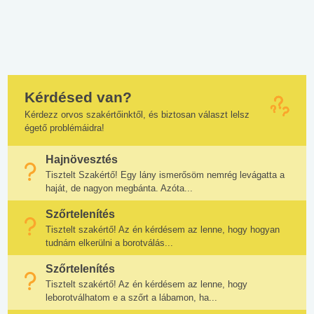
Kérdésed van?
Kérdezz orvos szakértőinktől, és biztosan választ lelsz
égető problémáidra!
Hajnövesztés
Tisztelt Szakértő! Egy lány ismerősöm nemrég levágatta a
haját, de nagyon megbánta. Azóta...
Szőrtelenítés
Tisztelt szakértő! Az én kérdésem az lenne, hogy hogyan
tudnám elkerülni a borotválás...
Szőrtelenítés
Tisztelt szakértő! Az én kérdésem az lenne, hogy
leborotválhatom e a szőrt a lábamon, ha...