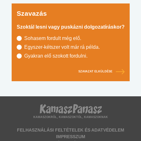
Szavazás
Szoktál lesni vagy puskázni dolgozatíráskor?
Sohasem fordult még elő.
Egyszer-kétszer volt már rá példa.
Gyakran elő szokott fordulni.
SZAVAZAT ELKÜLDÉSE
KAMASZOKRÓL, KAMASZOKTÓL, KAMASZOKNAK
FELHASZNÁLÁSI FELTÉTELEK ÉS ADATVÉDELEM
IMPRESSZUM