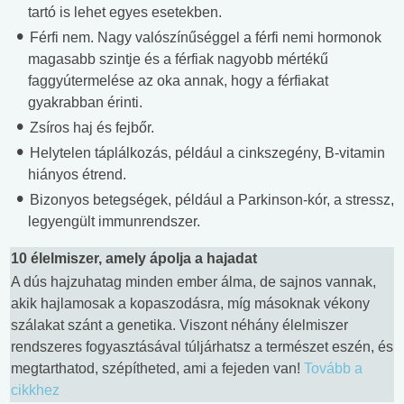
tartó is lehet egyes esetekben.
Férfi nem. Nagy valószínűséggel a férfi nemi hormonok
magasabb szintje és a férfiak nagyobb mértékű
faggyútermelése az oka annak, hogy a férfiakat
gyakrabban érinti.
Zsíros haj és fejbőr.
Helytelen táplálkozás, például a cinkszegény, B-vitamin
hiányos étrend.
Bizonyos betegségek, például a Parkinson-kór, a stressz,
legyengült immunrendszer.
10 élelmiszer, amely ápolja a hajadat
A dús hajzuhatag minden ember álma, de sajnos vannak,
akik hajlamosak a kopaszodásra, míg másoknak vékony
szálakat szánt a genetika. Viszont néhány élelmiszer
rendszeres fogyasztásával túljárhatsz a természet eszén, és
megtarthatod, szépítheted, ami a fejeden van!
Tovább a
cikkhez