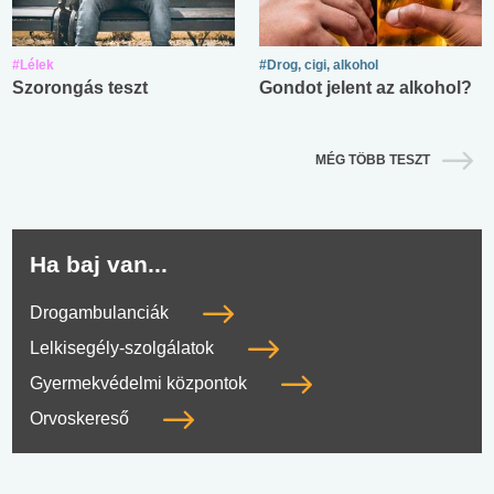
#Lélek
#Drog, cigi, alkohol
Szorongás teszt
Gondot jelent az alkohol?
MÉG TÖBB TESZT
Ha baj van...
Drogambulanciák
Lelkisegély-szolgálatok
Gyermekvédelmi központok
Orvoskereső