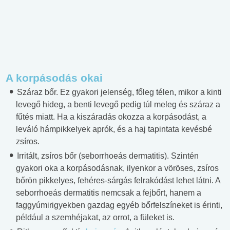
A korpásodás okai
Száraz bőr. Ez gyakori jelenség, főleg télen, mikor a kinti
levegő hideg, a benti levegő pedig túl meleg és száraz a
fűtés miatt. Ha a kiszáradás okozza a korpásodást, a
leváló hámpikkelyek aprók, és a haj tapintata kevésbé
zsíros.
Irritált, zsíros bőr (seborrhoeás dermatitis). Szintén
gyakori oka a korpásodásnak, ilyenkor a vöröses, zsíros
bőrön pikkelyes, fehéres-sárgás felrakódást lehet látni. A
seborrhoeás dermatitis nemcsak a fejbőrt, hanem a
faggyúmirigyekben gazdag egyéb bőrfelszíneket is érinti,
például a szemhéjakat, az orrot, a füleket is.