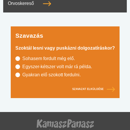
Orvoskereső
Szavazás
Szoktál lesni vagy puskázni dolgozatíráskor?
Sohasem fordult még elő.
Egyszer-kétszer volt már rá példa.
Gyakran elő szokott fordulni.
SZAVAZAT ELKÜLDÉSE