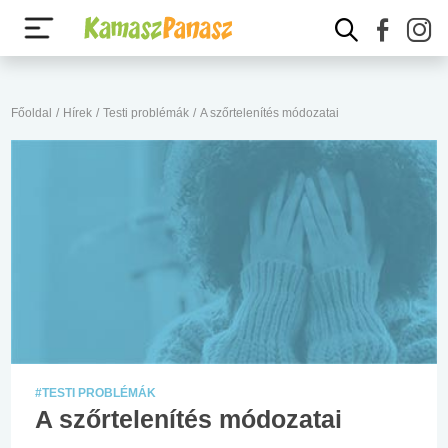
Főoldal
/
Hírek
/
Testi problémák
/
A szőrtelenítés módozatai
#TESTI PROBLÉMÁK
A szőrtelenítés módozatai