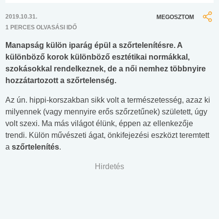
2019.10.31.
MEGOSZTOM
1 PERCES OLVASÁSI IDŐ
Manapság külön iparág épül a szőrtelenítésre. A
különböző korok különböző esztétikai normákkal,
szokásokkal rendelkeznek, de a női nemhez többnyire
hozzátartozott a szőrtelenség.
Az ún. hippi-korszakban sikk volt a természetesség, azaz ki
milyennek (vagy mennyire erős szőrzetűnek) született, úgy
volt szexi. Ma más világot élünk, éppen az ellenkezője
trendi. Külön művészeti ágat, önkifejezési eszközt teremtett
a
szőrtelenítés
.
Hirdetés