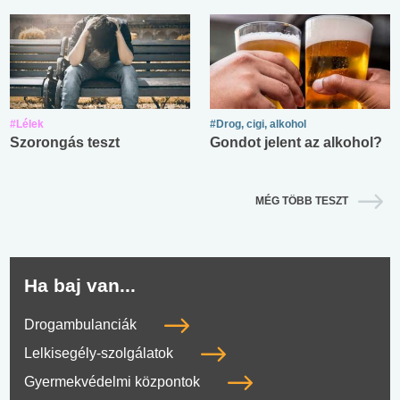
#Lélek
#Drog, cigi, alkohol
Szorongás teszt
Gondot jelent az alkohol?
MÉG TÖBB TESZT
Ha baj van...
Drogambulanciák
Lelkisegély-szolgálatok
Gyermekvédelmi központok