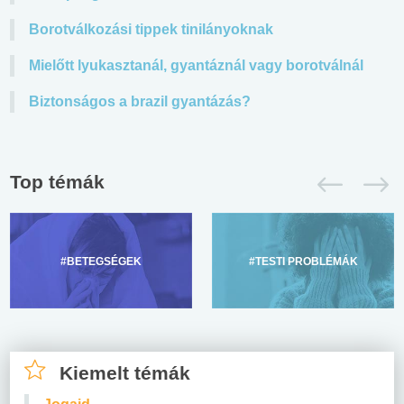
Borotválkozási tippek tinilányoknak
Mielőtt lyukasztanál, gyantáznál vagy borotválnál
Biztonságos a brazil gyantázás?
Top témák
#BETEGSÉGEK
#TESTI PROBLÉMÁK
Kiemelt témák