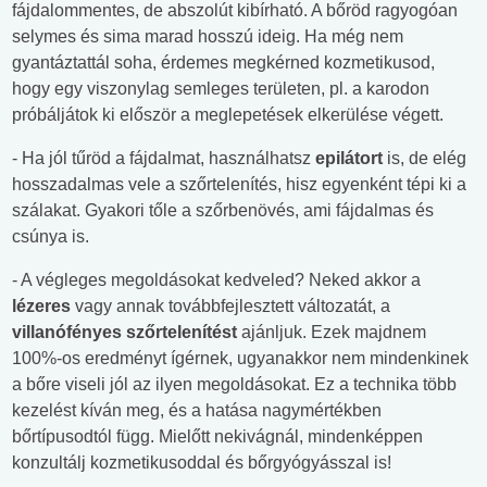
fájdalommentes, de abszolút kibírható. A bőröd ragyogóan
selymes és sima marad hosszú ideig. Ha még nem
gyantáztattál soha, érdemes megkérned kozmetikusod,
hogy egy viszonylag semleges területen, pl. a karodon
próbáljátok ki először a meglepetések elkerülése végett.
- Ha jól tűröd a fájdalmat, használhatsz
epilátort
is, de elég
hosszadalmas vele a szőrtelenítés, hisz egyenként tépi ki a
szálakat. Gyakori tőle a szőrbenövés, ami fájdalmas és
csúnya is.
- A végleges megoldásokat kedveled? Neked akkor a
lézeres
vagy annak továbbfejlesztett változatát, a
villanófényes
szőrtelenítést
ajánljuk. Ezek majdnem
100%-os eredményt ígérnek, ugyanakkor nem mindenkinek
a bőre viseli jól az ilyen megoldásokat. Ez a technika több
kezelést kíván meg, és a hatása nagymértékben
bőrtípusodtól függ. Mielőtt nekivágnál, mindenképpen
konzultálj kozmetikusoddal és bőrgyógyásszal is!