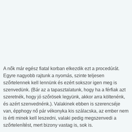
A nők már egész fiatal korban elkezdik ezt a procedúrát.
Egyre nagyobb rajtunk a nyomás, szinte teljesen
szőrtelennek kell lennünk és ezért sokszor igen meg is
szenvedünk. (Bár az a tapasztalatunk, hogy ha a férfiak azt
szeretnék, hogy jó szőrösek legyünk, akkor arra költenénk,
és azért szenvednénk.). Valakinek ebben is szerencséje
van, épphogy nő pár vékonyka kis szálacska, az ember nem
is érti minek kell leszedni, valaki pedig megszenvedi a
szőrtelenítést, mert bizony vastag is, sok is.