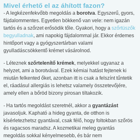
Mivel érhető el az áhított fazon?
- A legkézenfekvőbb megoldás a
borotva
. Egyszerű, gyors,
fájdalommentes. Egyetlen bökkenő van vele: nem igazán
tartós és a szőrzet erősödik tőle. Gyakori, hogy a
szőrtüszők
begyulladnak
, ami napokig fájdalommal jár. Ekkor érdemes
hintőport vagy a gyógyszertárban valami
gyulladáscsökkentő krémet vásárolnod.
- Léteznek
szőrtelenítő krémek
, melyekkel ugyanaz a
helyzet, ami a borotvával. Ezek kémiai hatást fejtenek ki
miután felkented őket, azonban itt is csak a felszínt tűntetik
el, ráadásul allergiás is lehetsz valamely összetevőjére,
amely ellen a bőröd bizony pirosan tiltakozik.
- Ha tartós megoldást szeretnél, akkor a
gyantázást
javasoljuk. Kapható a hideg gyanta, de otthon is
kísérletezhetsz gyantával, csak félő, hogy foltokban szőrös
és ragacsos maradsz. A kozmetikai meleg gyantás
megoldás sokkal kényelmesebb, és bár nem