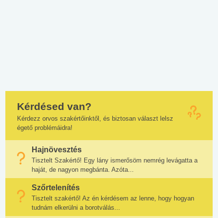
Kérdésed van?
Kérdezz orvos szakértőinktől, és biztosan választ lelsz
égető problémáidra!
Hajnövesztés
Tisztelt Szakértő! Egy lány ismerősöm nemrég levágatta a
haját, de nagyon megbánta. Azóta...
Szőrtelenítés
Tisztelt szakértő! Az én kérdésem az lenne, hogy hogyan
tudnám elkerülni a borotválás...