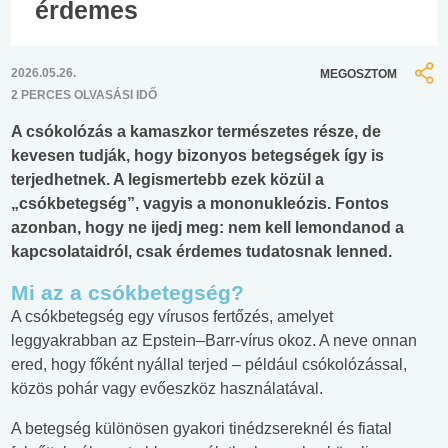
érdemes
2026.05.26.
MEGOSZTOM
2 PERCES OLVASÁSI IDŐ
A csókolózás a kamaszkor természetes része, de
kevesen tudják, hogy bizonyos betegségek így is
terjedhetnek. A legismertebb ezek közül a
„csókbetegség”, vagyis a mononukleózis. Fontos
azonban, hogy ne ijedj meg: nem kell lemondanod a
kapcsolataidról, csak érdemes tudatosnak lenned.
Mi az a csókbetegség?
A csókbetegség egy vírusos fertőzés, amelyet
leggyakrabban az Epstein–Barr-vírus okoz. A neve onnan
ered, hogy főként nyállal terjed – például csókolózással,
közös pohár vagy evőeszköz használatával.
A betegség különösen gyakori tinédzsereknél és fiatal