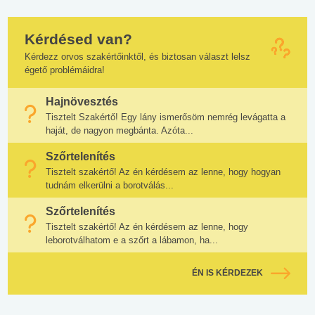
Kérdésed van?
Kérdezz orvos szakértőinktől, és biztosan választ lelsz
égető problémáidra!
Hajnövesztés
Tisztelt Szakértő! Egy lány ismerősöm nemrég levágatta a
haját, de nagyon megbánta. Azóta...
Szőrtelenítés
Tisztelt szakértő! Az én kérdésem az lenne, hogy hogyan
tudnám elkerülni a borotválás...
Szőrtelenítés
Tisztelt szakértő! Az én kérdésem az lenne, hogy
leborotválhatom e a szőrt a lábamon, ha...
ÉN IS KÉRDEZEK