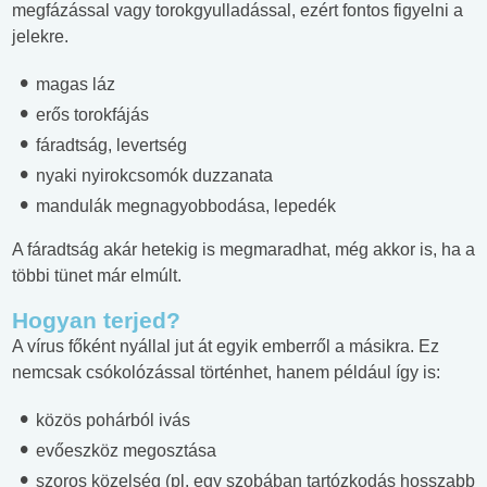
megfázással vagy torokgyulladással, ezért fontos figyelni a
jelekre.
magas láz
erős torokfájás
fáradtság, levertség
nyaki nyirokcsomók duzzanata
mandulák megnagyobbodása, lepedék
A fáradtság akár hetekig is megmaradhat, még akkor is, ha a
többi tünet már elmúlt.
Hogyan terjed?
A vírus főként nyállal jut át egyik emberről a másikra. Ez
nemcsak csókolózással történhet, hanem például így is:
közös pohárból ivás
evőeszköz megosztása
szoros közelség (pl. egy szobában tartózkodás hosszabb