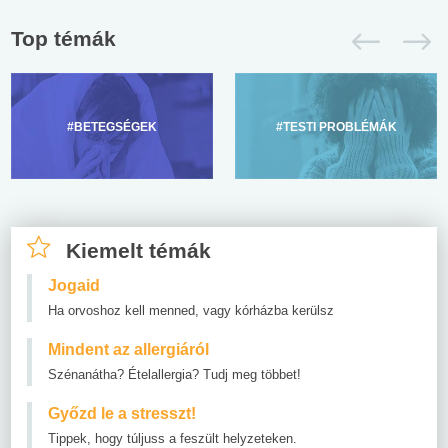
Top témák
#BETEGSÉGEK
#TESTI PROBLÉMÁK
Kiemelt témák
Jogaid
Ha orvoshoz kell menned, vagy kórházba kerülsz
Mindent az allergiáról
Szénanátha? Ételallergia? Tudj meg többet!
Győzd le a stresszt!
Tippek, hogy túljuss a feszült helyzeteken.