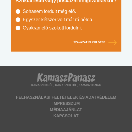
Szoktál lesni vagy puskázni dolgozatíráskor?
Sohasem fordult még elő.
Egyszer-kétszer volt már rá példa.
Gyakran elő szokott fordulni.
SZAVAZAT ELKÜLDÉSE
KAMASZOKRÓL, KAMASZOKTÓL, KAMASZOKNAK
FELHASZNÁLÁSI FELTÉTELEK ÉS ADATVÉDELEM
IMPRESSZUM
MÉDIAAJÁNLAT
KAPCSOLAT