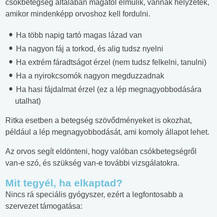
csókbetegség általában magától elmúlik, vannak helyzetek,
amikor mindenképp orvoshoz kell fordulni.
Ha több napig tartó magas lázad van
Ha nagyon fáj a torkod, és alig tudsz nyelni
Ha extrém fáradtságot érzel (nem tudsz felkelni, tanulni)
Ha a nyirokcsomók nagyon megduzzadnak
Ha hasi fájdalmat érzel (ez a lép megnagyobbodására
utalhat)
Ritka esetben a betegség szövődményeket is okozhat,
például a lép megnagyobbodását, ami komoly állapot lehet.
Az orvos segít eldönteni, hogy valóban csókbetegségről
van-e szó, és szükség van-e további vizsgálatokra.
Mit tegyél, ha elkaptad?
Nincs rá speciális gyógyszer, ezért a legfontosabb a
szervezet támogatása: