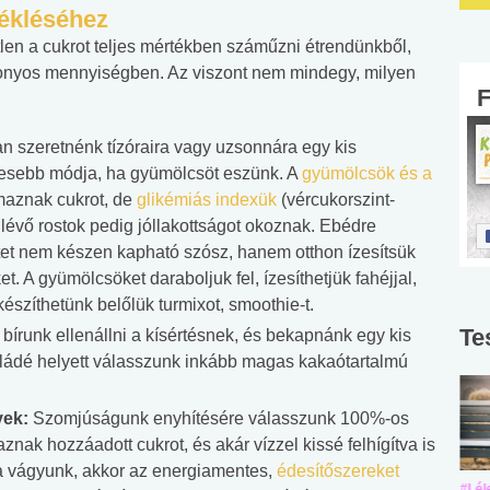
ékléséhez
tlen a cukrot teljes mértékben száműzni étrendünkből,
zonyos mennyiségben. Az viszont nem mindegy, milyen
n szeretnénk tízóraira vagy uzsonnára egy kis
gesebb módja, ha gyümölcsöt eszünk. A
gyümölcsök és a
maznak cukrot, de
glikémiás indexük
(vércukorszint-
évő rostok pedig jóllakottságot okoznak. Ebédre
ntet nem készen kapható szósz, hanem otthon ízesítsük
t. A gyümölcsöket daraboljuk fel, ízesíthetjük fahéjjal,
észíthetünk belőlük turmixot, smoothie-t.
Te
runk ellenállni a kísértésnek, és bekapnánk egy kis
koládé helyett válasszunk inkább magas kakaótartalmú
vek:
Szomjúságunk enyhítésére válasszunk 100%-os
nak hozzáadott cukrot, és akár vízzel kissé felhígítva is
ra vágyunk, akkor az energiamentes,
édesítőszereket
#Suli, munka
#Suli, munka
#Lél