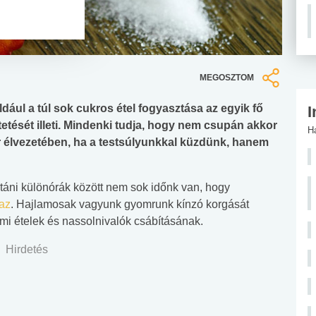
MEGOSZTOM
ldául a túl sok cukros étel fogyasztása az egyik fő
I
tését illeti. Mindenki tudja, hogy nem csupán akkor
H
r élvezetében, ha a testsúlyunkkal küzdünk, hanem
táni különórák között nem sok időnk van, hogy
maz
. Hajlamosak vagyunk gyomrunk kínzó korgását
rmi ételek és nassolnivalók csábításának.
Hirdetés