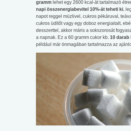
gramm
lehet egy 2600 kcal-át tartalmazó étre
napi összenergiabevitel 10%-át teheti ki
, l
napot reggel müzlivel, cukros pékáruval, teáv
cukros üdítőt vagy egy doboz energiaitalt, e
desszerttel, akkor máris a sokszorosát fogyas
a napnak. Ez a 60 gramm cukor kb.
10 darab
például már önmagában tartalmazza az ajánlot