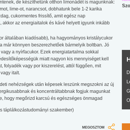
elentenek, de készíthetünk otthon limonádét is magunknak:
Angol középfokú
Internet-függőség
Szo
ot, lime-ot, narancsot, dobhatunk bele 1-2 karika
nyelvvizsga teszt -
teszt
dag, cukormentes frissítő, amit egész nap
No.42
 akkor az energiaitalok és kávé helyett igyunk inkább
r általában kiadósabb), ha hagyományos kristálycukor
ma már könnyen beszerezhetőek bármelyik boltban. Jó
, vagy a nyírfacukor. Ezek energiatartalma sokkal
H
édesítőképességük miatt nagyon kis mennyiséget kell
, folyadék vagy por kiszerelést, attól függően, mit
D
vagy italt.
L
zdeti nehézségek után képesek leszünk megszokni az új
G
energikusabbnak és koncentráltabbnak fogjuk magunkat
telre, hogy megőrizd karcsú és egészséges önmagad
O
es táplálkozástudományi szakember)
MEGOSZTOM