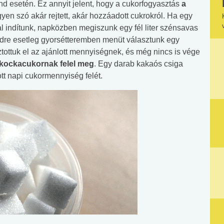
nd esetén. Ez annyit jelent, hogy a cukorfogyasztás
a
egyen szó akár rejtett, akár hozzáadott cukrokról. Ha egy
al indítunk, napközben megiszunk egy fél liter szénsavas
bédre esetleg gyorsétteremben menüt választunk egy
ztottuk el az ajánlott mennyiségnek, és még nincs is vége
 kockacukornak felel meg
. Egy darab kakaós csiga
t napi cukormennyiség felét.