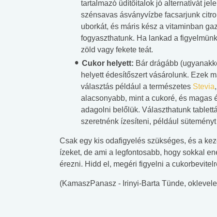
tartalmazó üdítőitalok jó alternatívát j
lent az
Mekkora az ökológiai
Elsősegély
szénsavas ásványvízbe facsarjunk citrom
lábnyomod?
tudásteszt
uborkát, és máris kész a vitaminban gaz
fogyaszthatunk. Ha lankad a figyelmünk,
zöld vagy fekete teát.
Cukor helyett:
Bár drágább (ugyanakko
helyett édesítőszert vásárolunk. Ezek 
választás például a természetes
Stevia
alacsonyabb, mint a cukoré, és magas 
adagolni belőlük. Választhatunk tablettát
szeretnénk ízesíteni, például süteményt 
Csak egy kis odafigyelés szükséges, és a ke
ízeket, de ami a legfontosabb, hogy sokkal 
érezni. Hidd el, megéri figyelni a cukorbevi
(KamaszPanasz - Irinyi-Barta Tünde, oklevel