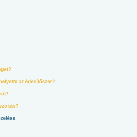
éget?
helyette az édesítőszer?
ról?
n szokás?
ezelése