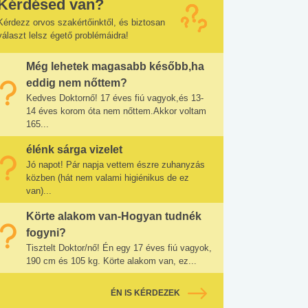
Kérdésed van?
Kérdezz orvos szakértőinktől, és biztosan
választ lelsz égető problémáidra!
Még lehetek magasabb később,ha
eddig nem nőttem?
Kedves Doktornő! 17 éves fiú vagyok,és 13-
14 éves korom óta nem nőttem.Akkor voltam
165...
élénk sárga vizelet
Jó napot! Pár napja vettem észre zuhanyzás
közben (hát nem valami higiénikus de ez
van)...
Körte alakom van-Hogyan tudnék
fogyni?
Tisztelt Doktor/nő! Én egy 17 éves fiú vagyok,
190 cm és 105 kg. Körte alakom van, ez...
ÉN IS KÉRDEZEK