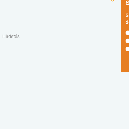
S
d
Hirdetés