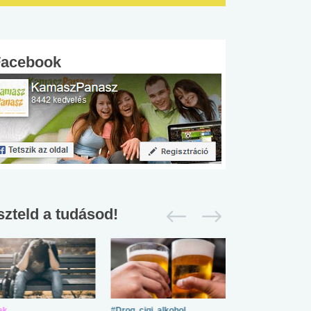
Facebook
szteld a tudásod!
ek
#Drog, cigi, alkohol
#Zöldövezet