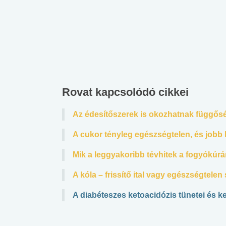
Rovat kapcsolódó cikkei
Az édesítőszerek is okozhatnak függős
A cukor tényleg egészségtelen, és jobb 
Mik a leggyakoribb tévhitek a fogyókúrá
A kóla – frissítő ital vagy egészségtele
A diabéteszes ketoacidózis tünetei és k