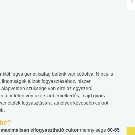
ünktől fogva genetikailag belénk van kódolva. Nincs is
 finomságok túlzott fogyasztásához, hiszen
 alapvetően szüksége van erre az egyszerű
n a hirtelen vércukorszint-emelkedés, majd gyors
yan ételek fogyasztására, amelyek kevesebb cukrot
bb.
dbe?
 maximálisan elfogyasztható cukor
mennyisége
60-65