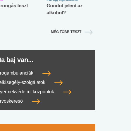
rongás teszt
Gondot jelent az
Mekkora az ö
alkohol?
lábnyomod?
MÉG TÖBB TESZT
a baj van...
rogambulanciák
elkisegély-szolgálatok
yermekvédelmi központok
rvoskereső