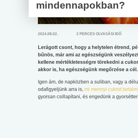
mindennapokban?
2024.08.02.
2 PERCES OLVASÁSI IDŐ
Lerágott csont, hogy a helytelen étrend, pé
bűnös, már ami az egészségünk veszélyezte
kellene mértékletességre törekedni a cuko
akkor is, ha egészségünk megőrzése a cél.
Igen ám, de napközben a suliban, vagy a délu
odafigyeljünk arra is,
mi mennyi cukrot tartal
gyorsan csillapítani, és engedünk a gyorsétte