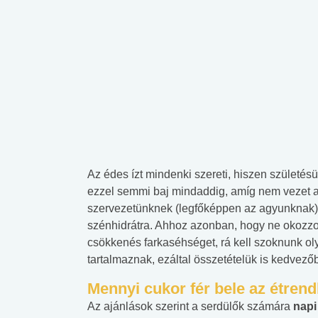
Az édes ízt mindenki szereti, hiszen születés
ezzel semmi baj mindaddig, amíg nem vezet a
szervezetünknek (legfőképpen az agyunknak)
szénhidrátra. Ahhoz azonban, hogy ne okozzo
csökkenés farkaséhséget, rá kell szoknunk ol
tartalmaznak, ezáltal összetételük is kedvező
Mennyi cukor fér bele az étren
Az ajánlások szerint a serdülők számára
napi