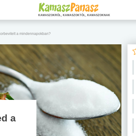
KAMASZOKRÓL, KAMASZOKTÓL, KAMASZOKNAK
orbevitelt a mindennapokban?
d a