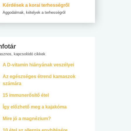
Kérdések a korai terhességről
Aggodalmak, kételyek a terhességről
nfotár
asznos, kapcsolódó cikkek
A D-vitamin hiányának veszélyei
Az egészséges étrend kamaszok
számára
15 immunerősítő étel
Így előzhető meg a kajakóma
Mire jó a magnézium?
10 étel az allergia enyhítésére