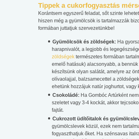
Tippek a cukorfogyasztás mérs
Korántsem egyszerű feladat, sőt szinte lehete
hiszen még a gyümölcsök is tartalmazzák bi
formában juttatjuk szervezetünkbe!
Gyümölcsök és zöldségek:
Ha gyorsa
harapnivalót, a legjobb és legegészsé
zöldségek
természetes formában tartal
emelő hatásuk) alacsonyabb, a bennük l
készítsünk olyan salátát, amelyre az ö
olívaolajjal, balzsamecettel a zöldségeke
ehetünk hozzájuk natúr joghurtot, vagy k
Csokoládé:
Ha Gombóc Artúrként nem bí
szeletet vagy 3-4 kockát, akkor tejcso
fajtát.
Cukrozott üdítőitalok és gyümölcsle
gyümölcslevek közül, ezek nem tartalmaz
fogyaszthatjuk őket. Ha szénsavas ital
 alkohol
#Zöldövezet
#Betegségek