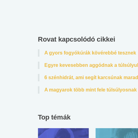
Rovat kapcsolódó cikkei
A gyors fogyókúrák kövérebbé tesznek
Egyre kevesebben aggódnak a túlsúlyuk
6 szénhidrát, ami segít karcsúnak marad
A magyarok több mint fele túlsúlyosnak 
Top témák