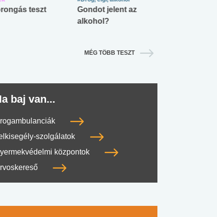
rongás teszt
Gondot jelent az
Mekkora az ö
alkohol?
lábnyomod?
MÉG TÖBB TESZT
a baj van...
rogambulanciák
elkisegély-szolgálatok
yermekvédelmi központok
rvoskereső