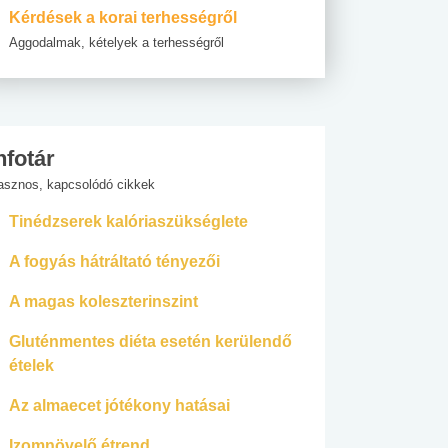
Kérdések a korai terhességről
Aggodalmak, kételyek a terhességről
nfotár
asznos, kapcsolódó cikkek
Tinédzserek kalóriaszükséglete
A fogyás hátráltató tényezői
A magas koleszterinszint
Gluténmentes diéta esetén kerülendő
ételek
Az almaecet jótékony hatásai
Izomnövelő étrend