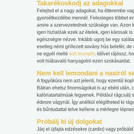
Takarékoskodj az adagokkal
Felejtsd el a nagy adagokat, ha étterembe va
gyorsétkezdébe mennél. Felesleges többet en
amire a szervezetednek szüksége van. Azon k
igen hizlalóak ezek az ételek, igen károsak is
egészségre nézve. Inkább ugorj be egy salát
esetleg némi grillezett sovány hús belefér, de
ne egyél mellé
sült krumplit
. Idővel rájössz, 
volt hiábavaló hanyagolni ezen szokásaidat.
Nem kell lemondani a nasiról 
A fogyókúra nem azt jelenti, hogy ezentúl kopl
Bátran ehetsz finomságokat is az ebéd után, 
kalóriatartalmúak legyenek. Például rágcsálj 
édesre vágynál. Így anélkül elégítheted ki rá
és bűntudattal telve kellene a mérlegre lépned
Próbálj ki új dolgokat
Járj el újfajta edzésekre (cardio) vagy próbál