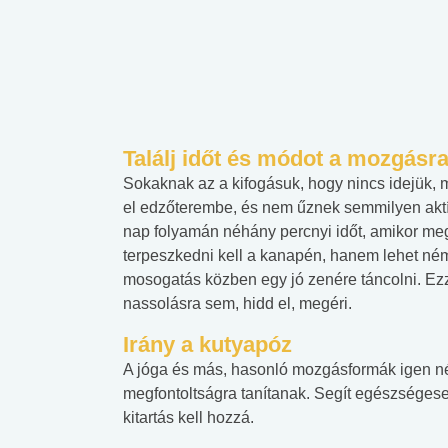
Találj időt és módot a mozgásr
Sokaknak az a kifogásuk, hogy nincs idejük, 
el edzőterembe, és nem űznek semmilyen aktív 
nap folyamán néhány percnyi időt, amikor meg
terpeszkedni kell a kanapén, hanem lehet némi
mosogatás közben egy jó zenére táncolni. Ez
nassolásra sem, hidd el, megéri.
Irány a kutyapóz
A jóga és más, hasonló mozgásformák igen né
megfontoltságra tanítanak. Segít egészségese
kitartás kell hozzá.