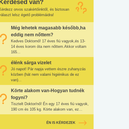
Kérdésed van?
Kérdezz orvos szakértőinktől, és biztosan
választ lelsz égető problémáidra!
Még lehetek magasabb később,ha
eddig nem nőttem?
Kedves Doktornő! 17 éves fiú vagyok,és 13-
14 éves korom óta nem nőttem.Akkor voltam
165...
élénk sárga vizelet
Jó napot! Pár napja vettem észre zuhanyzás
közben (hát nem valami higiénikus de ez
van)...
Körte alakom van-Hogyan tudnék
fogyni?
Tisztelt Doktor/nő! Én egy 17 éves fiú vagyok,
190 cm és 105 kg. Körte alakom van, ez...
ÉN IS KÉRDEZEK