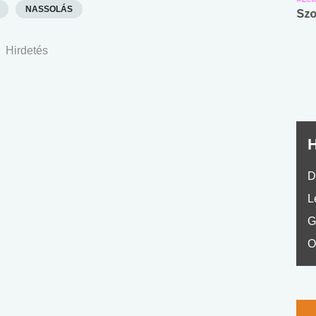
NASSOLÁS
Angol középfokú
Internet-függőség
Szo
nyelvvizsga teszt -
teszt
No.42
Hirdetés
H
D
L
G
O