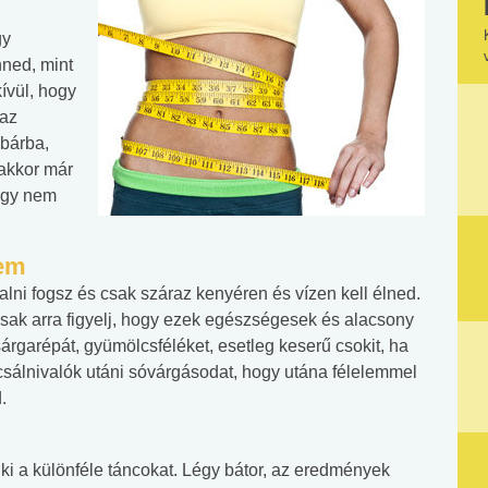
gy
ned, mint
ívül, hogy
 az
abárba,
 akkor már
hogy nem
sem
alni fogsz és csak száraz kenyéren és vízen kell élned.
csak arra figyelj, hogy ezek egészségesek és alacsony
sárgarépát, gyümölcsféléket, esetleg keserű csokit, ha
gcsálnivalók utáni sóvárgásodat, hogy utána félelemmel
.
d ki a különféle táncokat. Légy bátor, az eredmények