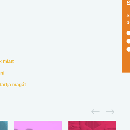
S
d
 miatt
ni
tartja magát