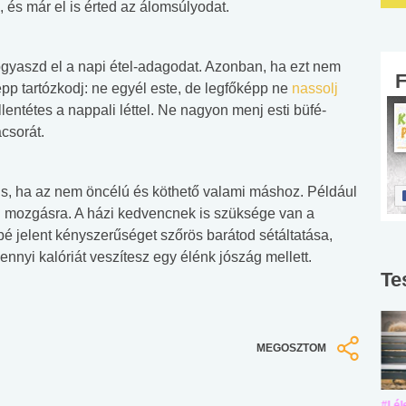
 és már el is érted az álomsúlyodat.
gyaszd el a napi étel-adagodat. Azonban, ha ezt nem
pp tartózkodj: ne egyél este, de legfőképp ne
nassolj
llentétes a nappali léttel. Ne nagyon menj esti büfé-
csorát.
s, ha az nem öncélú és köthető valami máshoz. Például
i mozgásra. A házi kedvencnek is szüksége van a
bé jelent kényszerűséget szőrös barátod sétáltatása,
nyi kalóriát veszítesz egy élénk jószág mellett.
Te
MEGOSZTOM
#Suli, munka
#Suli, munka
#Lél