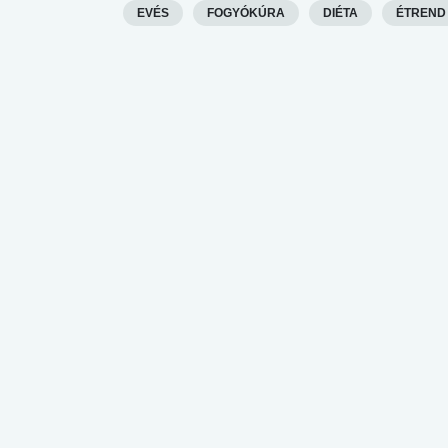
EVÉS
FOGYÓKÚRA
DIÉTA
ÉTREND
lent az
Mekkora az ökológiai
Elsősegély
lábnyomod?
tudásteszt