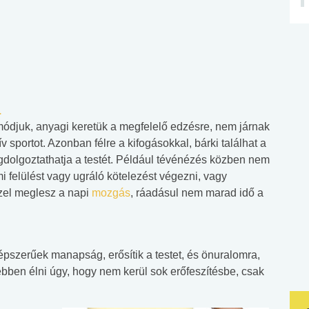
a
módjuk, anyagi keretük a megfelelő edzésre, nem járnak
sportot. Azonban félre a kifogásokkal, bárki találhat a
dolgoztathatja a testét. Például tévénézés közben nem
 felülést vagy ugráló kötelezést végezni, vagy
zel meglesz a napi
mozgás
, ráadásul nem marad idő a
pszerűek manapság, erősítik a testet, és önuralomra,
bben élni úgy, hogy nem kerül sok erőfeszítésbe, csak