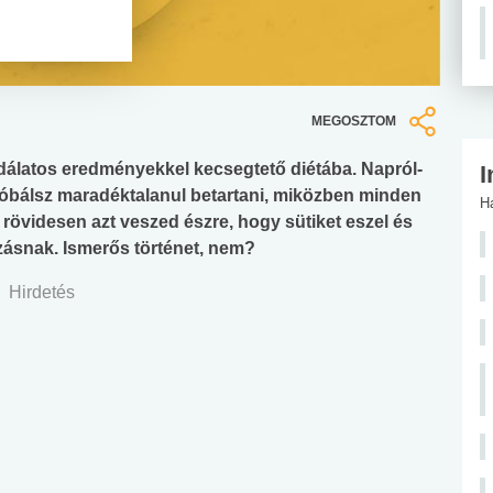
MEGOSZTOM
dálatos eredményekkel kecsegtető diétába. Napról-
I
róbálsz maradéktalanul betartani, miközben minden
H
rövidesen azt veszed észre, hogy sütiket eszel és
zásnak. Ismerős történet, nem?
Hirdetés