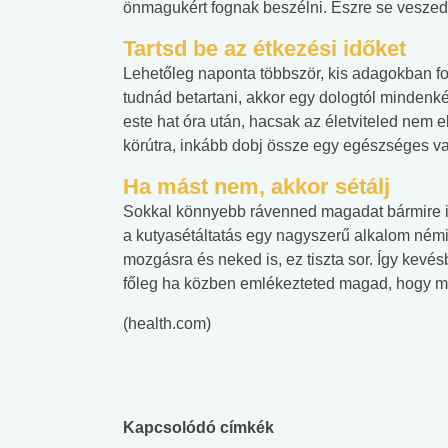
önmagukért fognak beszélni. Észre se veszed,
Tartsd be az étkezési időket
Lehetőleg naponta többször, kis adagokban fo
tudnád betartani, akkor egy dologtól mindenké
este hat óra után, hacsak az életviteled nem e
körútra, inkább dobj össze egy egészséges va
Ha mást nem, akkor sétálj
Sokkal könnyebb rávenned magadat bármire i
a kutyasétáltatás egy nagyszerű alkalom ném
mozgásra és neked is, ez tiszta sor. Így kevés
főleg ha közben emlékezteted magad, hogy men
(health.com)
Kapcsolódó címkék
 alkohol
#Zöldövezet
#Betegségek