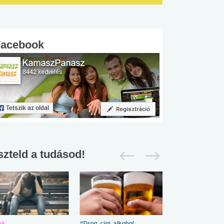
Facebook
szteld a tudásod!
ek
#Drog, cigi, alkohol
#Zöldövezet