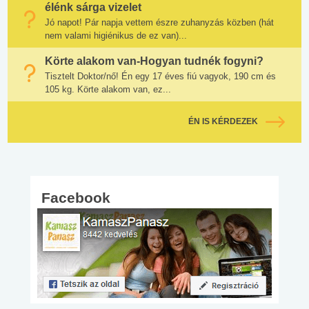
élénk sárga vizelet
Jó napot! Pár napja vettem észre zuhanyzás közben (hát
nem valami higiénikus de ez van)...
Körte alakom van-Hogyan tudnék fogyni?
Tisztelt Doktor/nő! Én egy 17 éves fiú vagyok, 190 cm és
105 kg. Körte alakom van, ez...
ÉN IS KÉRDEZEK
Facebook