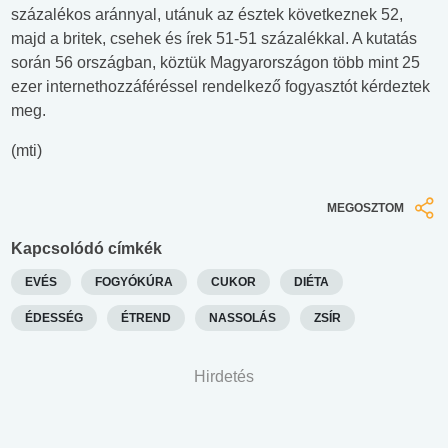
százalékos aránnyal, utánuk az észtek következnek 52,
majd a britek, csehek és írek 51-51 százalékkal. A kutatás
során 56 országban, köztük Magyarországon több mint 25
ezer internethozzáféréssel rendelkező fogyasztót kérdeztek
meg.
(mti)
MEGOSZTOM
Kapcsolódó címkék
EVÉS
FOGYÓKÚRA
CUKOR
DIÉTA
ÉDESSÉG
ÉTREND
NASSOLÁS
ZSÍR
Hirdetés