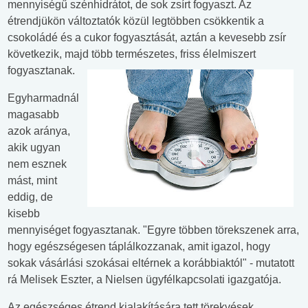
mennyiségű szénhidrátot, de sok zsírt fogyaszt. Az
étrendjükön változtatók közül legtöbben csökkentik a
csokoládé és a cukor fogyasztását, aztán a kevesebb zsír
következik, majd több természetes, friss élelmiszert
fogyasztanak.
Egyharmadnál
magasabb
azok aránya,
akik ugyan
nem esznek
mást, mint
eddig, de
kisebb
mennyiséget fogyasztanak. "Egyre többen törekszenek arra,
hogy egészségesen táplálkozzanak, amit igazol, hogy
sokak vásárlási szokásai eltérnek a korábbiaktól" - mutatott
rá Melisek Eszter, a Nielsen ügyfélkapcsolati igazgatója.
Az egészséges étrend kialakítására tett törekvések