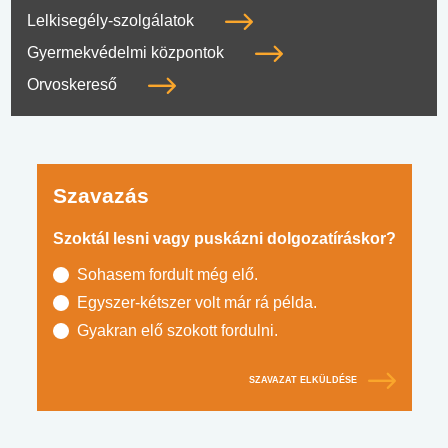
Lelkisegély-szolgálatok
Gyermekvédelmi központok
Orvoskereső
Szavazás
Szoktál lesni vagy puskázni dolgozatíráskor?
Sohasem fordult még elő.
Egyszer-kétszer volt már rá példa.
Gyakran elő szokott fordulni.
SZAVAZAT ELKÜLDÉSE