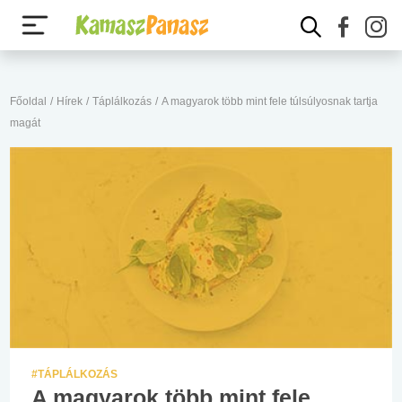
Főoldal
/
Hírek
/
Táplálkozás
/
A magyarok több mint fele túlsúlyosnak tartja
magát
#TÁPLÁLKOZÁS
A magyarok több mint fele