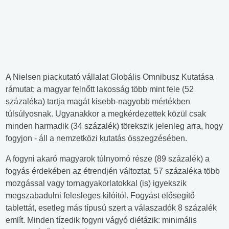
A Nielsen piackutató vállalat Globális Omnibusz Kutatása
rámutat: a magyar felnőtt lakosság több mint fele (52
százaléka) tartja magát kisebb-nagyobb mértékben
túlsúlyosnak. Ugyanakkor a megkérdezettek közül csak
minden harmadik (34 százalék) törekszik jelenleg arra, hogy
fogyjon - áll a nemzetközi kutatás összegzésében.
A fogyni akaró magyarok túlnyomó része (89 százalék) a
fogyás érdekében az étrendjén változtat, 57 százaléka több
mozgással vagy tornagyakorlatokkal (is) igyekszik
megszabadulni felesleges kilóitól. Fogyást elősegítő
tablettát, esetleg más típusú szert a válaszadók 8 százalék
említ. Minden tízedik fogyni vágyó diétázik: minimális