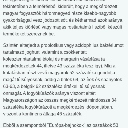
tekintetében a felmérésből kiderült, hogy a megkérdezett
magyar fogyasztók háromnegyed része kisebb-nagyobb
gyakorisággal vesz jódozott sót, és kétharmad azok aránya,
akik teljes kiőrlésű vagy magas rosttartalmú lisztből készült
termékeket szereznek be.
Szintén elterjedt a probiotikus vagy acidophilus baktériumot
tartalmazó joghurt, valamint a csökkentett
koleszterintartalmú étolaj és margarin vásárlása (a
megkérdezettek 44, illetve 43 százaléka tesz így). Míg a
kutatásban részt vevő magyarok 52 százaléka gondolja
magát túlsúlyosnak, addig a britek 64, az írek és spanyolok
63-63, a belgák 62 százaléka értékeli túlsúlyosnak
önmagát. A fogyókúrázók aránya viszont eltér:
Magyarországon az összes megkérdezett mindössze 34
százaléka fogyókúrázott a megkérdezés időpontjában,
viszont a kontinens átlaga 46 százalék.
Ebből a szempontból "Európa-bajnokok" az osztrákok 53