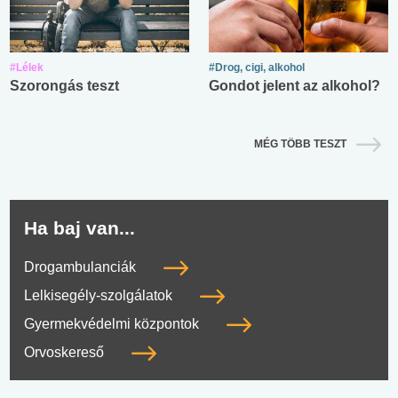
#Lélek
#Drog, cigi, alkohol
Szorongás teszt
Gondot jelent az alkohol?
MÉG TÖBB TESZT
Ha baj van...
Drogambulanciák
Lelkisegély-szolgálatok
Gyermekvédelmi központok
Orvoskereső