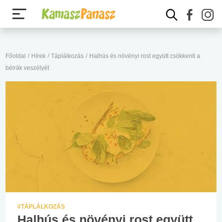
Főoldal
/
Hírek
/
Táplálkozás
/
Halhús és növényi rost együtt csökkenti a
bélrák veszélyét
#TÁPLÁLKOZÁS
Halhús és növényi rost együtt