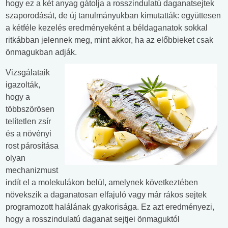
hogy ez a két anyag gátolja a rosszindulatú daganatsejtek
szaporodását, de új tanulmányukban kimutatták: együttesen
a kétféle kezelés eredményeként a béldaganatok sokkal
ritkábban jelennek meg, mint akkor, ha az előbbieket csak
önmagukban adják.
Vizsgálataik
igazolták,
hogy a
többszörösen
telítetlen zsír
és a növényi
rost párosítása
olyan
mechanizmust
indít el a molekulákon belül, amelynek következtében
növekszik a daganatosan elfajuló vagy már rákos sejtek
programozott halálának gyakorisága. Ez azt eredményezi,
hogy a rosszindulatú daganat sejtjei önmaguktól