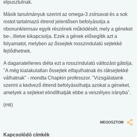
elpusztulnak.
Másik tanulmányuk szerint az omega-3 zsírsavat és a sok
rostot tartalmazó étrend jelentősen befolyásolja a
ribonunkleinsav egyik részének működését, mely a géneket
be-, illetve kikapcsolja. Ezek a gének elősegítik azt a
folyamatot, melyben az őssejtek rosszindulatú sejtekké
fejlődhetnek.
A daganatellenes diéta ezt a rosszindulatú változást gátolja.
"A még kialakulatlan őssejtek elfajulhatnak és ráksejtekké
válhatnak" - mondta Chapkin professzor. "Vizsgálataink
szerint a kedvező étrend befolyásolhatja azokat a géneket,
amelyek a sejteket elindíthatják ebbe a veszélyes irányba".
(mti)
MEGOSZTOM
Kapcsolódó címkék