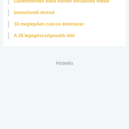
Gluténmentes diéta esetén kerülendő ételek
Izomnövelő étrend
10 meglepően cukros élelmiszer
A 28 legegészségesebb étel
Hirdetés