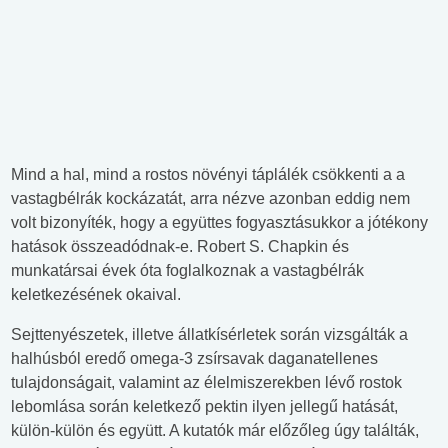
Mind a hal, mind a rostos növényi táplálék csökkenti a a
vastagbélrák kockázatát, arra nézve azonban eddig nem
volt bizonyíték, hogy a együttes fogyasztásukkor a jótékony
hatások összeadódnak-e. Robert S. Chapkin és
munkatársai évek óta foglalkoznak a vastagbélrák
keletkezésének okaival.
Sejttenyészetek, illetve állatkísérletek során vizsgálták a
halhúsból eredő omega-3 zsírsavak daganatellenes
tulajdonságait, valamint az élelmiszerekben lévő rostok
lebomlása során keletkező pektin ilyen jellegű hatását,
külön-külön és együtt. A kutatók már előzőleg úgy találták,