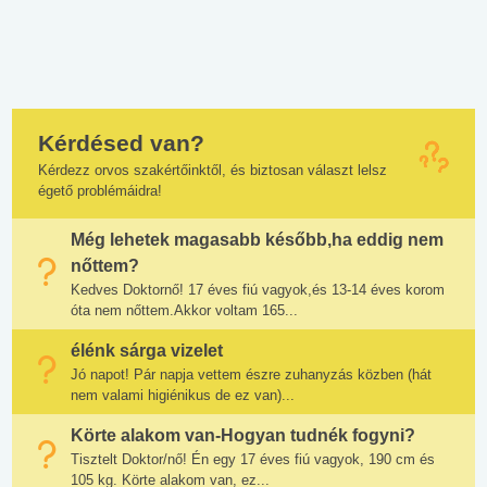
Kérdésed van?
Kérdezz orvos szakértőinktől, és biztosan választ lelsz
égető problémáidra!
Még lehetek magasabb később,ha eddig nem
nőttem?
Kedves Doktornő! 17 éves fiú vagyok,és 13-14 éves korom
óta nem nőttem.Akkor voltam 165...
élénk sárga vizelet
Jó napot! Pár napja vettem észre zuhanyzás közben (hát
nem valami higiénikus de ez van)...
Körte alakom van-Hogyan tudnék fogyni?
Tisztelt Doktor/nő! Én egy 17 éves fiú vagyok, 190 cm és
105 kg. Körte alakom van, ez...