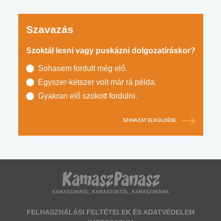
Szavazás
Szoktál lesni vagy puskázni dolgozatíráskor?
Sohasem fordult még elő.
Egyszer-kétszer volt már rá példa.
Gyakran elő szokott fordulni.
SZAVAZAT ELKÜLDÉSE
KAMASZOKRÓL, KAMASZOKTÓL, KAMASZOKNAK
FELHASZNÁLÁSI FELTÉTELEK ÉS ADATVÉDELEM