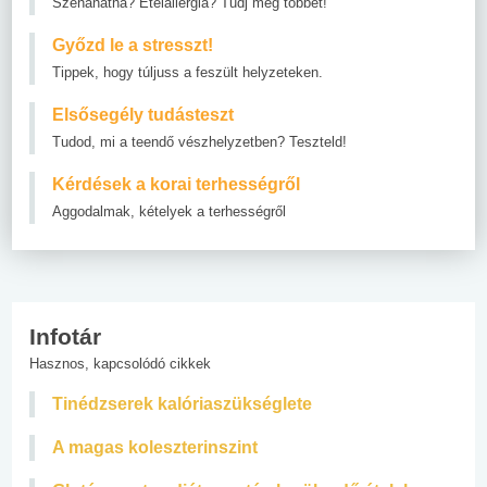
Szénanátha? Ételallergia? Tudj meg többet!
Győzd le a stresszt!
Tippek, hogy túljuss a feszült helyzeteken.
Elsősegély tudásteszt
Tudod, mi a teendő vészhelyzetben? Teszteld!
Kérdések a korai terhességről
Aggodalmak, kételyek a terhességről
Infotár
Hasznos, kapcsolódó cikkek
Tinédzserek kalóriaszükséglete
A magas koleszterinszint