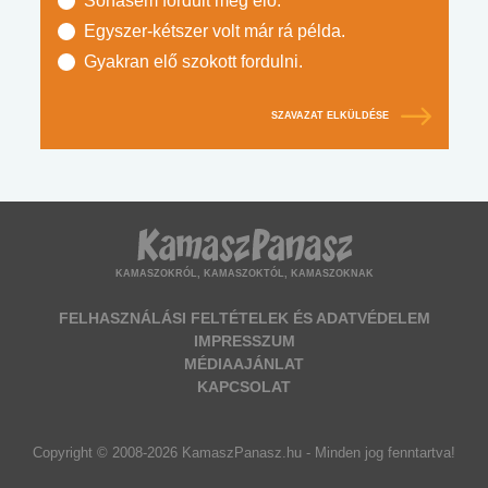
Sohasem fordult még elő.
Egyszer-kétszer volt már rá példa.
Gyakran elő szokott fordulni.
SZAVAZAT ELKÜLDÉSE
KAMASZOKRÓL, KAMASZOKTÓL, KAMASZOKNAK
FELHASZNÁLÁSI FELTÉTELEK ÉS ADATVÉDELEM
IMPRESSZUM
MÉDIAAJÁNLAT
KAPCSOLAT
Copyright © 2008-2026 KamaszPanasz.hu - Minden jog fenntartva!