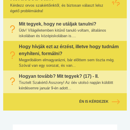
Kérdezz orvos szakértőinktől, és biztosan választ lelsz
égető problémáidra!
Mit tegyek, hogy ne utáljak tanulni?
Üdv! Világéletemben kitűnő tanuló voltam, általános
iskolában és középiskolában is....
Hogy hívják ezt az érzést, illetve hogy tudnám
enyhíteni, formálni?
Megpróbálom elmagyarázni, bár előttem sem tiszta még.
Szóval van egy sorozat, és van...
Hogyan tovább? Mit tegyek? (17) - II.
Tisztelt Szakértő Asszony! Az óév utolsó napján küldött
kérdésemre január 9-én adott...
ÉN IS KÉRDEZEK