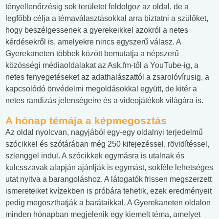
tényellenőrzésig sok területet feldolgoz az oldal, de a
legfőbb célja a témaválasztásokkal arra biztatni a szülőket,
hogy beszélgessenek a gyerekeikkel azokról a netes
kérdésekről is, amelyekre nincs egyszerű válasz. A
Gyerekaneten többek között bemutatja a népszerű
közösségi médiaoldalakat az Ask.fm-től a YouTube-ig, a
netes fenyegetéseket az adathalászattól a zsarolóvírusig, a
kapcsolódó önvédelmi megoldásokkal együtt, de kitér a
netes randizás jelenségeire és a videojátékok világára is.
A hónap témája a képmegosztás
Az oldal nyolcvan, nagyjából egy-egy oldalnyi terjedelmű
szócikkel és szótárában még 250 kifejezéssel, rövidítéssel,
szlenggel indul. A szócikkek egymásra is utalnak és
kulcsszavak alapján ajánlják is egymást, sokféle lehetséges
utat nyitva a barangoláshoz. A látogatók frissen megszerzett
ismereteiket kvízekben is próbára tehetik, ezek eredményeit
pedig megoszthatják a barátaikkal. A Gyerekaneten oldalon
minden hónapban megjelenik egy kiemelt téma, amelyet