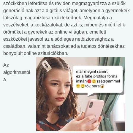
szócikkben lefordítsa és röviden megmagyarázza a szülők
generációinak azt a digitális világot, amelyben a gyermekeik
látszólag magabiztosan közlekednek. Megmutatja a
veszélyeket, a kockázatokat, de azt is, miben és miért lelik
örömüket a gyerekek az online világban, emellett
eszközöket javasol az elsődleges netbiztonsághoz a
családban, valamint tanácsokat ad a tudatos döntésekhez
bonyolult online szituációkban.
Az
algoritmustól
a