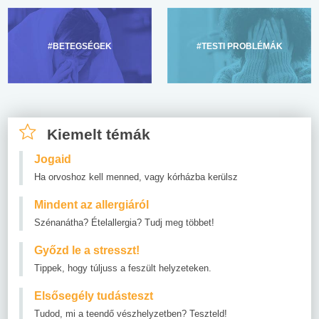
#BETEGSÉGEK
#TESTI PROBLÉMÁK
Kiemelt témák
Jogaid
Ha orvoshoz kell menned, vagy kórházba kerülsz
Mindent az allergiáról
Szénanátha? Ételallergia? Tudj meg többet!
Győzd le a stresszt!
Tippek, hogy túljuss a feszült helyzeteken.
Elsősegély tudásteszt
Tudod, mi a teendő vészhelyzetben? Teszteld!