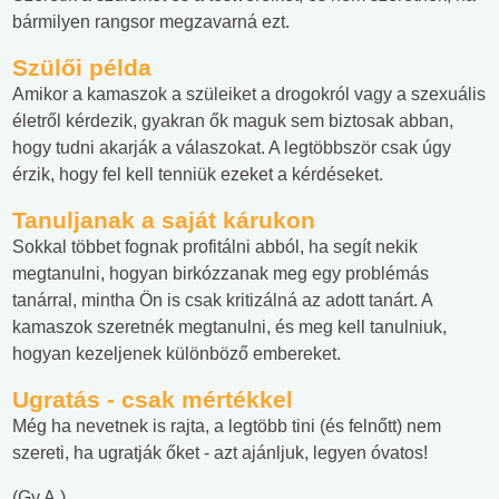
bármilyen rangsor megzavarná ezt.
Szülői példa
Amikor a kamaszok a szüleiket a drogokról vagy a szexuális
életről kérdezik, gyakran ők maguk sem biztosak abban,
hogy tudni akarják a válaszokat. A legtöbbször csak úgy
érzik, hogy fel kell tenniük ezeket a kérdéseket.
Tanuljanak a saját kárukon
Sokkal többet fognak profitálni abból, ha segít nekik
megtanulni, hogyan birkózzanak meg egy problémás
tanárral, mintha Ön is csak kritizálná az adott tanárt. A
kamaszok szeretnék megtanulni, és meg kell tanulniuk,
hogyan kezeljenek különböző embereket.
Ugratás - csak mértékkel
Még ha nevetnek is rajta, a legtöbb tini (és felnőtt) nem
szereti, ha ugratják őket - azt ajánljuk, legyen óvatos!
(Gy.A.)