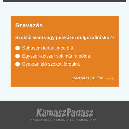
Szavazás
Szoktál lesni vagy puskázni dolgozatíráskor?
Sohasem fordult még elő.
Egyszer-kétszer volt már rá példa.
Gyakran elő szokott fordulni.
SZAVAZAT ELKÜLDÉSE
KAMASZOKRÓL, KAMASZOKTÓL, KAMASZOKNAK