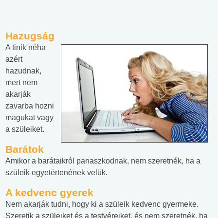
Hazugság
A tinik néha
azért
hazudnak,
mert nem
akarják
zavarba hozni
magukat vagy
a szüleiket.
Barátok
Amikor a barátaikról panaszkodnak, nem szeretnék, ha a
szüleik egyetértenének velük.
A kedvenc gyerek
Nem akarják tudni, hogy ki a szüleik kedvenc gyermeke.
Szeretik a szüleiket és a testvéreiket, és nem szeretnék, ha