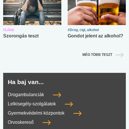
#Lélek
#Drog, cigi, alkohol
Szorongás teszt
Gondot jelent az alkohol?
MÉG TÖBB TESZT
Ha baj van...
Drogambulanciák
Lelkisegély-szolgálatok
Gyermekvédelmi központok
Orvoskereső