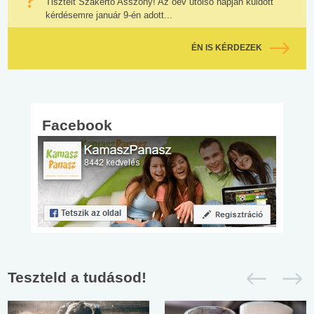
Tisztelt Szakértő Asszony! Az óév utolsó napján küldött
kérdésemre január 9-én adott...
ÉN IS KÉRDEZEK
Facebook
Teszteld a tudásod!