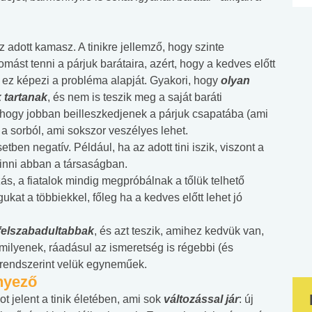
z adott kamasz. A tinikre jellemző, hogy szinte
omást tenni a párjuk barátaira, azért, hogy a kedves előtt
- ez képezi a probléma alapját. Gyakori, hogy
olyan
 tartanak
, és nem is teszik meg a saját baráti
t, hogy jobban beilleszkedjenek a párjuk csapatába (ami
 sorból, ami sokszor veszélyes lehet.
en negatív. Például, ha az adott tini iszik, viszont a
 inni abban a társaságban.
ás, a fiatalok mindig megpróbálnak a tőlük telhető
kat a többiekkel, főleg ha a kedves előtt lehet jó
felszabadultabbak
, és azt teszik, amihez kedvük van,
ilyenek, ráadásul az ismeretség is régebbi (és
 rendszerint velük egyneműek.
ényező
t jelent a tinik életében, ami sok
változással jár
: új