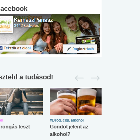
Facebook
szteld a tudásod!
ek
#Drog, cigi, alkohol
#Zöldövezet
rongás teszt
Gondot jelent az
Mekkora az ö
alkohol?
lábnyomod?