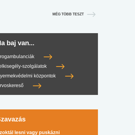
MÉG TÖBB TESZT
a baj van...
rogambulanciák
elkisegély-szolgálatok
yermekvédelmi központok
rvoskereső
Szavazás
zoktál lesni vagy puskázni