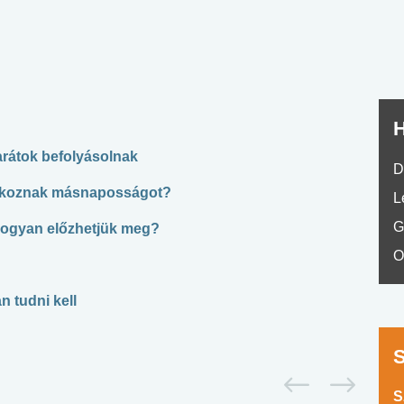
No.42
H
arátok befolyásolnak
D
é okoznak másnaposságot?
L
G
hogyan előzhetjük meg?
O
n tudni kell
S