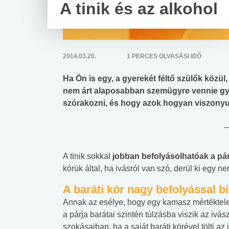
A tinik és az alkohol
2014.03.20.
1 PERCES OLVASÁSI IDŐ
Ha Ön is egy, a gyerekét féltő szülők közül
nem árt alaposabban szemügyre vennie gyer
szórakozni, és hogy azok hogyan viszonyu
_
A tinik sokkal
jobban befolyásolhatóak
a pár
körük által, ha ivásról van szó, derül ki egy 
A baráti kör nagy befolyással bí
Annak az esélye, hogy egy kamasz mértéktele
a párja barátai szintén túlzásba viszik az ivá
szokásaiban, ha a saját baráti körével tölti az 