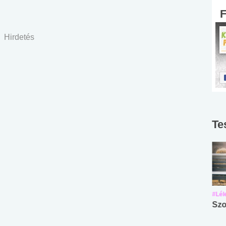
Hirdetés
Te
#Suli, munka
#Suli, munka
#Lél
Angol középfokú
Internet-függőség
Szo
nyelvvizsga teszt -
teszt