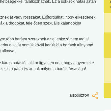
hetőségekkel találkozhatnak. Ez a sok-sok hatás aztán
sznek át vagy rosszakat. Előfordulhat, hogy elkezdenek
ák a drogokat, felelőtlen szexuális kalandokba
re több barátot szereznek az ellenkező nem tagjai
erint a saját nemük közül került ki a barátok túlnyomó
 alkotva.
káros hatástól, akkor figyeljen oda, hogy a gyermeke
sze, ki a párja és annak milyen a baráti társasága!
MEGOSZTOM