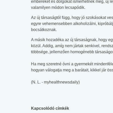
embereket és dolgokat ismerhetnek meg, új le
valamilyen módon lecsapódik.
Az új társaságtól függ, hogy jó szokásokat ve
egyre vehemensebben alkoholizálni, kipróbálj
bocsátkoznak.
A másik hozadéka az új társaságnak, hogy egy
közül. Addig, amíg nem jártak senkivel, rendsz
többsége, jellemzően homogénebb társaságot
Ha meg szeretné óvni a gyermekét mindenféle 
hogyan válogatja meg a barátait, kikkel jár ös
(N. L. - myhealthnewsdaily)
Kapcsolódó címkék