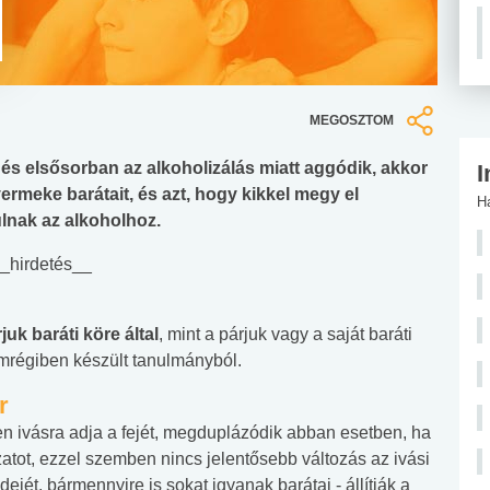
MEGOSZTOM
, és elsősorban az alkoholizálás miatt aggódik, akkor
I
meke barátait, és azt, hogy kikkel megy el
H
lnak az alkoholhoz.
_hirdetés__
juk baráti köre által
, mint a párjuk vagy a saját baráti
nemrégiben készült tanulmányból.
r
n ivásra adja a fejét, megduplázódik abban esetben, ha
szatot, ezzel szemben nincs jelentősebb változás az ivási
idejét, bármennyire is sokat igyanak barátai - állítják a