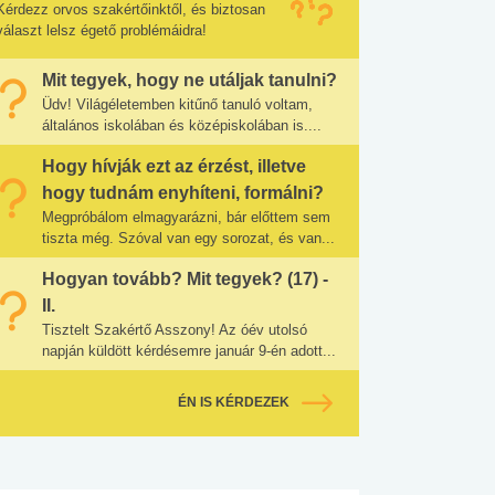
Kérdezz orvos szakértőinktől, és biztosan
választ lelsz égető problémáidra!
Mit tegyek, hogy ne utáljak tanulni?
Üdv! Világéletemben kitűnő tanuló voltam,
általános iskolában és középiskolában is....
Hogy hívják ezt az érzést, illetve
hogy tudnám enyhíteni, formálni?
Megpróbálom elmagyarázni, bár előttem sem
tiszta még. Szóval van egy sorozat, és van...
Hogyan tovább? Mit tegyek? (17) -
II.
Tisztelt Szakértő Asszony! Az óév utolsó
napján küldött kérdésemre január 9-én adott...
ÉN IS KÉRDEZEK