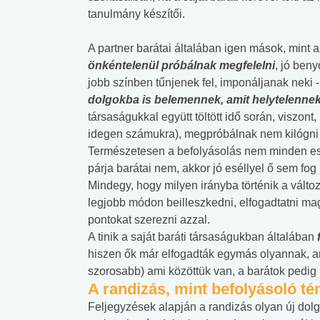
tanulmány készítői.
A partner barátai általában igen mások, mint a
önkéntelenül próbálnak megfelelni
, jó beny
jobb színben tűnjenek fel, imponáljanak neki 
dolgokba is belemennek, amit helytelennek
társaságukkal együtt töltött idő során, viszon
idegen számukra), megpróbálnak nem kilógni a
Természetesen a befolyásolás nem minden esetb
párja barátai nem, akkor jó eséllyel ő sem fog
Mindegy, hogy milyen irányba történik a változ
legjobb módon beilleszkedni, elfogadtatni magu
pontokat szerezni azzal.
A tinik a saját baráti társaságukban általában
hiszen ők már elfogadták egymás olyannak, am
szorosabb) ami közöttük van, a barátok pedig
A randizás, mint befolyásoló t
Feljegyzések alapján a randizás olyan új dolgo