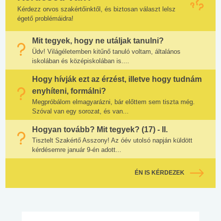
Kérdezz orvos szakértőinktől, és biztosan választ lelsz
égető problémáidra!
Mit tegyek, hogy ne utáljak tanulni?
Üdv! Világéletemben kitűnő tanuló voltam, általános
iskolában és középiskolában is....
Hogy hívják ezt az érzést, illetve hogy tudnám
enyhíteni, formálni?
Megpróbálom elmagyarázni, bár előttem sem tiszta még.
Szóval van egy sorozat, és van...
Hogyan tovább? Mit tegyek? (17) - II.
Tisztelt Szakértő Asszony! Az óév utolsó napján küldött
kérdésemre január 9-én adott...
ÉN IS KÉRDEZEK