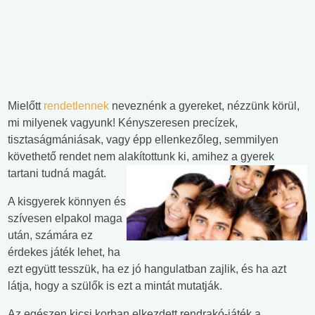
Mielőtt
rendetlennek
neveznénk a gyereket, nézzünk körül,
mi milyenek vagyunk! Kényszeresen precízek,
tisztaságmániásak, vagy épp ellenkezőleg, semmilyen
követhető rendet nem alakítottunk ki, amihez a gyerek
tartani tudná magát.
A kisgyerek könnyen és
szívesen elpakol maga
után, számára ez
érdekes játék lehet, ha
ezt együtt tesszük, ha ez jó hangulatban zajlik, és ha azt
látja, hogy a szülők is ezt a mintát mutatják.
Az egészen kicsi korban elkezdett rendrakó-játék a