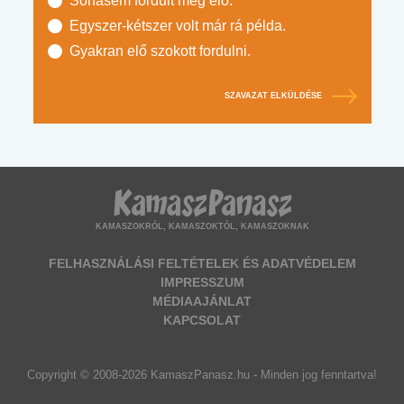
Sohasem fordult még elő.
Egyszer-kétszer volt már rá példa.
Gyakran elő szokott fordulni.
SZAVAZAT ELKÜLDÉSE
KAMASZOKRÓL, KAMASZOKTÓL, KAMASZOKNAK
FELHASZNÁLÁSI FELTÉTELEK ÉS ADATVÉDELEM
IMPRESSZUM
MÉDIAAJÁNLAT
KAPCSOLAT
Copyright © 2008-2026 KamaszPanasz.hu - Minden jog fenntartva!