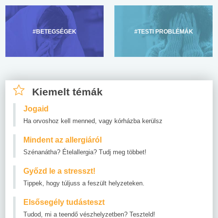
#BETEGSÉGEK
#TESTI PROBLÉMÁK
Kiemelt témák
Jogaid
Ha orvoshoz kell menned, vagy kórházba kerülsz
Mindent az allergiáról
Szénanátha? Ételallergia? Tudj meg többet!
Győzd le a stresszt!
Tippek, hogy túljuss a feszült helyzeteken.
Elsősegély tudásteszt
Tudod, mi a teendő vészhelyzetben? Teszteld!