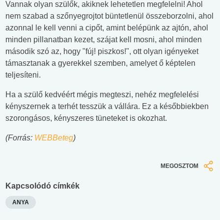
Vannak olyan szülők, akiknek lehetetlen megfelelni! Ahol
nem szabad a szőnyegrojtot büntetlenül összeborzolni, ahol
azonnal le kell venni a cipőt, amint belépünk az ajtón, ahol
minden pillanatban kezet, szájat kell mosni, ahol minden
második szó az, hogy "fúj! piszkos!", ott olyan igényeket
támasztanak a gyerekkel szemben, amelyet ő képtelen
teljesíteni.
Ha a szülő kedvéért mégis megteszi, nehéz megfelelési
kényszernek a terhét tesszük a vállára. Ez a későbbiekben
szorongásos, kényszeres tüneteket is okozhat.
(Forrás:
WEBBeteg
)
MEGOSZTOM
Kapcsolódó címkék
ANYA