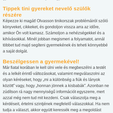
Tippek tini gyereket nevelő szülők
részére
Képezze ki magát! Olvasson tinikorszak problémáiról szóló
könyveket, cikkeket, és gondoljon vissza arra az időre,
amikor Ön volt kamasz. Számoljon a nehézségekkel és a
kihívásokkal. Minél jobban megismeri a folyamatot, annál
többet tud majd segíteni gyermekének és teheti könnyebbé
a saját dolgát.
Beszélgessen a gyermekével!
Már fiatal korában le kell ülni vele és megbeszélni a testét
és a lelkét érintő változásokat, valamint megválaszolni az
olyan kéréseket, hogy „mi a különbség a fiúk és lányok
között” vagy, hogy „honnan jönnek a kisbabák”. Azonban ne
zúdítson rá nagy mennyiségű információt egyszerre, mert
azzal még nem tud mit kezdeni. Csak válaszolja meg a
kérdéseit, értelmi szintjének megfelelő válaszokkal. Ha nem
tudja a választ, akkor együtt keressék meg a megoldást