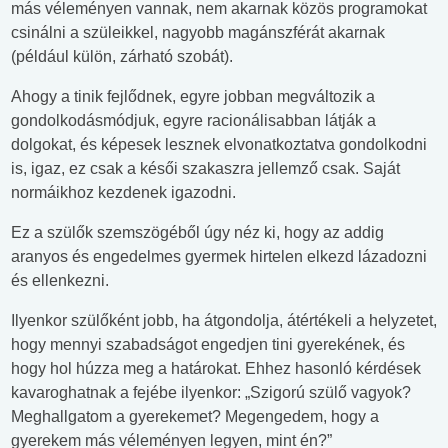
más véleményen vannak, nem akarnak közös programokat
csinálni a szüleikkel, nagyobb magánszférát akarnak
(például külön, zárható szobát).
Ahogy a tinik fejlődnek, egyre jobban megváltozik a
gondolkodásmódjuk, egyre racionálisabban látják a
dolgokat, és képesek lesznek elvonatkoztatva gondolkodni
is, igaz, ez csak a késői szakaszra jellemző csak. Saját
normáikhoz kezdenek igazodni.
Ez a szülők szemszögéből úgy néz ki, hogy az addig
aranyos és engedelmes gyermek hirtelen elkezd lázadozni
és ellenkezni.
Ilyenkor szülőként jobb, ha átgondolja, átértékeli a helyzetet,
hogy mennyi szabadságot engedjen tini gyerekének, és
hogy hol húzza meg a határokat. Ehhez hasonló kérdések
kavaroghatnak a fejébe ilyenkor: „Szigorú szülő vagyok?
Meghallgatom a gyerekemet? Megengedem, hogy a
gyerekem más véleményen legyen, mint én?”