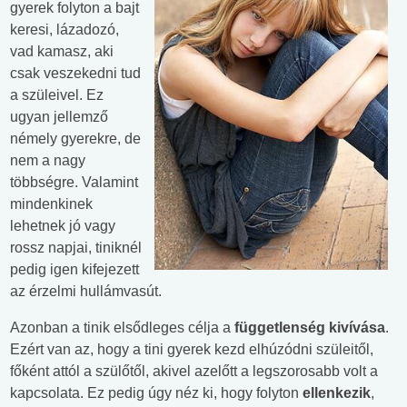
gyerek folyton a bajt
keresi, lázadozó,
vad kamasz, aki
csak veszekedni tud
a szüleivel. Ez
ugyan jellemző
némely gyerekre, de
nem a nagy
többségre. Valamint
mindenkinek
lehetnek jó vagy
rossz napjai, tiniknél
pedig igen kifejezett
az érzelmi hullámvasút.
Azonban a tinik elsődleges célja a
függetlenség kivívása
.
Ezért van az, hogy a tini gyerek kezd elhúzódni szüleitől,
főként attól a szülőtől, akivel azelőtt a legszorosabb volt a
kapcsolata. Ez pedig úgy néz ki, hogy folyton
ellenkezik
,