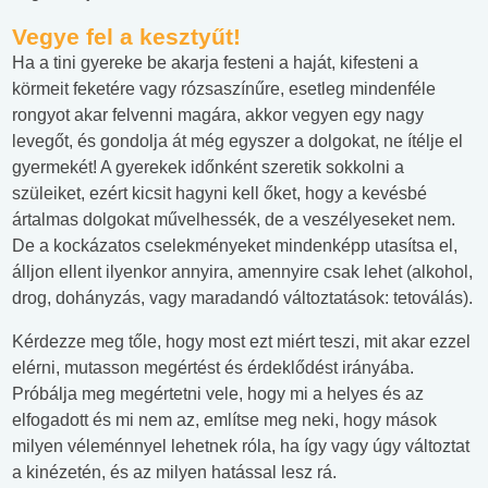
Vegye fel a kesztyűt!
Ha a tini gyereke be akarja festeni a haját, kifesteni a
körmeit feketére vagy rózsaszínűre, esetleg mindenféle
rongyot akar felvenni magára, akkor vegyen egy nagy
levegőt, és gondolja át még egyszer a dolgokat, ne ítélje el
gyermekét! A gyerekek időnként szeretik sokkolni a
szüleiket, ezért kicsit hagyni kell őket, hogy a kevésbé
ártalmas dolgokat művelhessék, de a veszélyeseket nem.
De a kockázatos cselekményeket mindenképp utasítsa el,
álljon ellent ilyenkor annyira, amennyire csak lehet (alkohol,
drog, dohányzás, vagy maradandó változtatások: tetoválás).
Kérdezze meg tőle, hogy most ezt miért teszi, mit akar ezzel
elérni, mutasson megértést és érdeklődést irányába.
Próbálja meg megértetni vele, hogy mi a helyes és az
elfogadott és mi nem az, említse meg neki, hogy mások
milyen véleménnyel lehetnek róla, ha így vagy úgy változtat
a kinézetén, és az milyen hatással lesz rá.