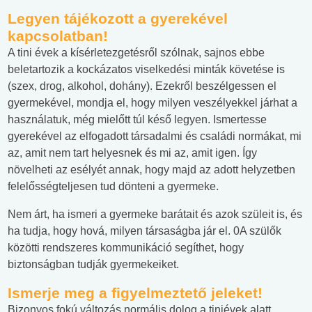
Legyen tájékozott a gyerekével
kapcsolatban
!
A tini évek a kísérletezgetésről szólnak, sajnos ebbe
beletartozik a kockázatos viselkedési minták követése is
(szex, drog, alkohol, dohány). Ezekről beszélgessen el
gyermekével, mondja el, hogy milyen veszélyekkel járhat a
használatuk, még mielőtt túl késő legyen. Ismertesse
gyerekével az elfogadott társadalmi és családi normákat, mi
az, amit nem tart helyesnek és mi az, amit igen. Így
növelheti az esélyét annak, hogy majd az adott helyzetben
felelősségteljesen tud dönteni a gyermeke.
Nem árt, ha ismeri a gyermeke barátait és azok szüleit is, és
ha tudja, hogy hová, milyen társaságba jár el. 0A szülők
közötti rendszeres kommunikáció segíthet, hogy
biztonságban tudják gyermekeiket.
Ismerje meg a figyelmeztető jeleket
!
Bizonyos fokú változás normális dolog a tiniévek alatt,