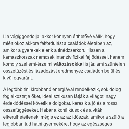
Ha végiggondolja, akkor könnyen érthetővé válik, hogy
miért okoz akkora felfordulást a családok életében az,
amikor a gyerekek elérik a tinédzserkort. Hiszen a
kamaszkorszak nemcsak intenzív fizikai fejlődéssel, hanem
komoly szellemi-érzelmi
változásokkal
is jár, ami szüntelen
összetűzést és lázadozást eredményez családon belül és
kívül egyaránt.
A legtöbb tini kirobbanó energiával rendelkezik, sok dolog
foglalkoztatja őket, idealisztikusan látják a világot, nagy
érdeklődéssel követik a dolgokat, keresik a jó és a rossz
összefüggéseket. Habár a konfliktusok és a viták
elkerülhetetlenek, mégis ez az az időszak, amikor a szülő a
legjobban tud hatni gyermekére, hogy az egészséges