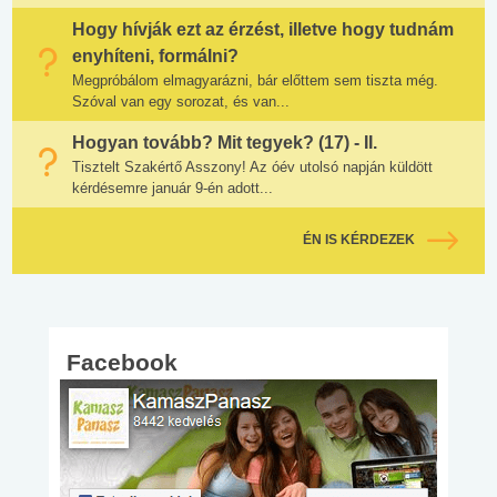
Hogy hívják ezt az érzést, illetve hogy tudnám
enyhíteni, formálni?
Megpróbálom elmagyarázni, bár előttem sem tiszta még.
Szóval van egy sorozat, és van...
Hogyan tovább? Mit tegyek? (17) - II.
Tisztelt Szakértő Asszony! Az óév utolsó napján küldött
kérdésemre január 9-én adott...
ÉN IS KÉRDEZEK
Facebook