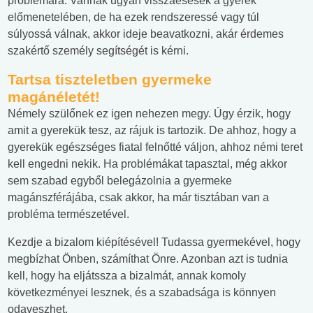
problémára. Vannak ugyan visszaesések a gyerek
előmenetelében, de ha ezek rendszeressé vagy túl
súlyossá válnak, akkor ideje beavatkozni, akár érdemes
szakértő személy segítségét is kérni.
Tartsa tiszteletben gyermeke
magánéletét
!
Némely szülőnek ez igen nehezen megy. Úgy érzik, hogy
amit a gyerekük tesz, az rájuk is tartozik. De ahhoz, hogy a
gyerekük egészséges fiatal felnőtté váljon, ahhoz némi teret
kell engedni nekik. Ha problémákat tapasztal, még akkor
sem szabad egyből belegázolnia a gyermeke
magánszférájába, csak akkor, ha már tisztában van a
probléma természetével.
Kezdje a bizalom kiépítésével! Tudassa gyermekével, hogy
megbízhat Önben, számíthat Önre. Azonban azt is tudnia
kell, hogy ha eljátssza a bizalmát, annak komoly
következményei lesznek, és a szabadsága is könnyen
odaveszhet.