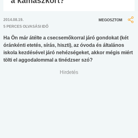
a kamaszkort?
2014.08.19.
MEGOSZTOM
5 PERCES OLVASÁSI IDŐ
Ha Ön már átélte a csecsemőkorral járó gondokat (két
óránkénti etetés, sírás, hiszti), az óvoda és általános
iskola kezdésével járó nehézségeket, akkor mégis miért
tölti el aggodalommal a tinédzser szó?
Hirdetés