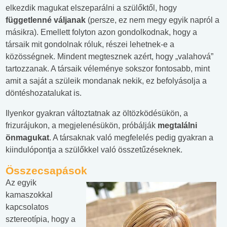
elkezdik magukat elszeparálni a szülőktől, hogy
függetlenné váljanak
(persze, ez nem megy egyik napról a
másikra). Emellett folyton azon gondolkodnak, hogy a
társaik mit gondolnak róluk, részei lehetnek-e a
közösségnek. Mindent megtesznek azért, hogy „valahová”
tartozzanak. A társaik véleménye sokszor fontosabb, mint
amit a saját a szüleik mondanak nekik, ez befolyásolja a
döntéshozatalukat is.
Ilyenkor gyakran változtatnak az öltözködésükön, a
frizurájukon, a megjelenésükön, próbálják
megtalálni
önmagukat
. A társaknak való megfelelés pedig gyakran a
kiindulópontja a szülőkkel való összetűzéseknek.
Összecsapások
Az egyik
kamaszokkal
kapcsolatos
sztereotípia, hogy a