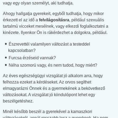
vagy egy olyan személyt, aki tudhatja.
Ahogy hallgatja gyerekeit, egyből tudhatja, hogy mikor
érkezett el az idő a
felvilágosításra
, például szexuális
tartalmú vicceket mesélnek, vagy elkezdi foglalkoztatni a
kinézete. Ilyenkor Ön is rákérdezhet a dolgokra, például.
Észrevettél valamilyen változást a testeddel
kapcsolatban?
Furcsa érzéseid vannak?
Néha szomorú vagy, és nem tudod, hogy miért?
Az éves egészségügyi vizsgálat jó alkalom arra, hogy
felhozza ezeket a kérdéseket. Az orvos segíthet
elmagyarázni Önnek és a gyermekének a bekövetkező
változásokat. A vizsgálat jó kiindulópont lehet egy
beszélgetéshez.
Minél később beszél a gyerekével a kamaszkori
változásokról, annál rosszabb lesz a gyereknek. Ha nem