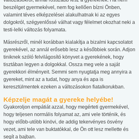
beszélget gyermekével, nem fog kellően bízni Önben,
valamint téves elképzelései alakulhatnak ki az egyes
dolgokról, szégyenlőssé válhat vagy félelmet okozhat neki a
testi-lelki változás folyamata.
Másrészről, minél korábban kialakítja a bizalmi kapcsolatot
gyerekével, az annál erősebb lesz a későbbiek során. Adjon
tiniknek szóló felvilágosító könyvet a gyerekének, hogy
tisztában legyen a dolgokkal. Ossza meg vele a saját
gyerekkori élményeit. Semmi sem nyugtatja meg annyira a
gyereket, mint az a tudat, hogy anya és apa is
keresztülmentek ezeken a változásokon fiatalkorukban.
Képzelje magát a gyereke helyébe!
Gyakoroljon empátiát azzal, hogy megérteti gyermekével,
hogy teljesen normális folyamat az, ami vele történik, és
hogy előbb-utóbb kinövi, de addig tekervényes ösvény
vezet, ami tele van buktatókkal, de Ön ott lesz mellette és
segít a bajban.