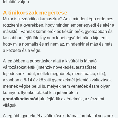
felnőtté váljon.
A tinikorszak megértése
Mikor is kezdődik a kamaszkor? Amit mindenképp érdemes
rögzíteni a gyerekben, hogy minden ember egyedi és eltér a
másiktól. Vannak korán érők és későn érők, gyorsabban és
lassabban fejlődők. Így nem lehet egyértelműen kijelenti,
hogy mi a normális és mi nem az, mindenkinél más és más
a kezdete és a vége.
A legtöbben a pubertáskor alatt a kívülről is látható
változásokat értik (intenzív növekedés, testszőrzet
fejlődésnek indul, mellek megnőnek, menstruáció, stb.),
azonban a 8-14 év közötti gyerekeknél jelentős változások
mennek végbe belül is, melyek nem vehetőek észre olyan
könnyen. Ilyenkor alakul ki a
jellemük
, a
gondolkodásmódjuk
, fejlődik az értelmük, az érzelmi
világuk.
A legtöbb gyereknél a változások drámai fordulatot vesznek,