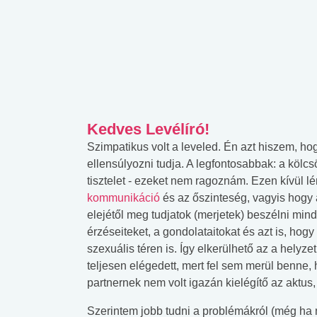
Kedves Levélíró!
Szimpatikus volt a leveled. Én azt hiszem, ho
ellensúly
ozni tudja. A legfontosabbak: a kölc
tisztelet - ezeket nem ragoznám. Ezen kívül 
kommunikáció
és az őszinteség, vagyis hogy 
elejétől meg tudjatok (merjetek) beszélni mind
érzéseiteket, a gondolataitokat és azt is, hogy 
szexuális téren is. Így elkerülhető az a helyzet,
teljesen elégedett, mert fel sem merül benne,
partnernek nem volt igazán kielégítő az aktus,
Szerintem jobb tudni a problémákról (még ha