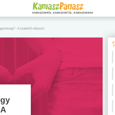
KAMASZOKRÓL, KAMASZOKTÓL, KAMASZOKNAK
rgazmusig? - A szakértő válaszol
egy
 A