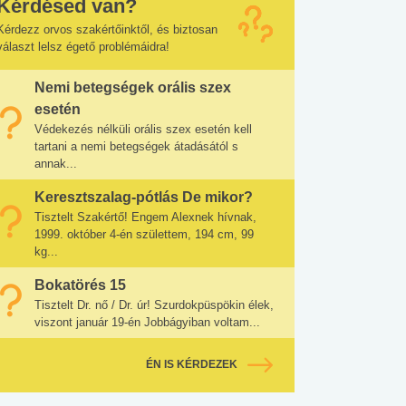
Kérdésed van?
Kérdezz orvos szakértőinktől, és biztosan
választ lelsz égető problémáidra!
Nemi betegségek orális szex
esetén
Védekezés nélküli orális szex esetén kell
tartani a nemi betegségek átadásától s
annak...
Keresztszalag-pótlás De mikor?
Tisztelt Szakértő! Engem Alexnek hívnak,
1999. október 4-én születtem, 194 cm, 99
kg...
Bokatörés 15
Tisztelt Dr. nő / Dr. úr! Szurdokpüspökin élek,
viszont január 19-én Jobbágyiban voltam...
ÉN IS KÉRDEZEK