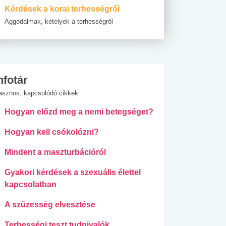
Kérdések a korai terhességről
Aggodalmak, kételyek a terhességről
nfotár
asznos, kapcsolódó cikkek
Hogyan előzd meg a nemi betegséget?
Hogyan kell csókolózni?
Mindent a maszturbációról
Gyakori kérdések a szexuális élettel
kapcsolatban
A szüzesség elvesztése
Terhességi teszt tudnivalók