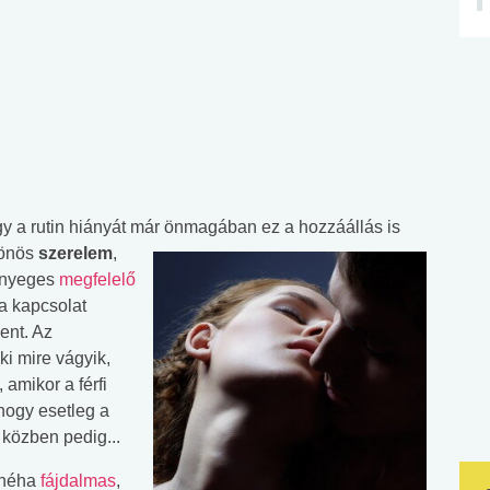
gy a rutin hiányát már önmagában ez a hozzáállás is
sönös
szerelem
,
lényeges
megfelelő
a kapcsolat
ent. Az
ki mire vágyik,
 amikor a férfi
 hogy esetleg a
 közben pedig...
 néha
fájdalmas
,