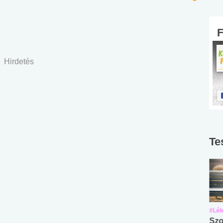
Hirdetés
Te
#Suli, munka
#Suli, munka
#Lél
Angol középfokú
Internet-függőség
Szo