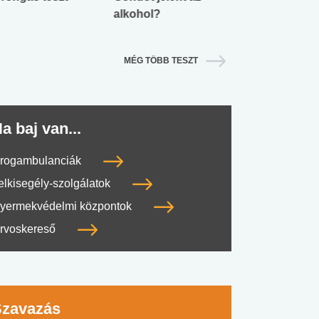
alkohol?
lábnyomod?
MÉG TÖBB TESZT
a baj van...
rogambulanciák
elkisegély-szolgálatok
yermekvédelmi központok
rvoskereső
Szavazás