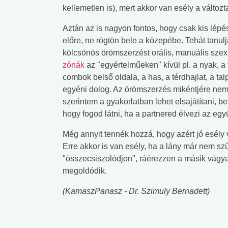
kellemetlen is), mert akkor van esély a változt
Aztán az is nagyon fontos, hogy csak kis lép
előre, ne rögtön bele a közepébe. Tehát tanul
kölcsönös örömszerzést orális, manuális szex
zónák
az "egyértelműeken" kívül pl. a nyak, a 
combok belső oldala, a has, a térdhajlat, a tal
egyéni dolog. Az örömszerzés mikéntjére nem 
szerintem a gyakorlatban lehet elsajátítani, 
hogy fogod látni, ha a partnered élvezi az együt
Még annyit tennék hozzá, hogy azért jó esély 
Erre akkor is van esély, ha a lány már nem szű
"összecsiszolódjon", ráérezzen a másik vágyai
megoldódik.
(KamaszPanasz - Dr. Szimuly Bernadett)