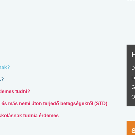
nyelvvizsga teszt -
teszt
No.42
H
znak?
D
L
s?
G
rdemes tudni?
O
l és más nemi úton terjedő betegségekről (STD)
skolásnak tudnia érdemes