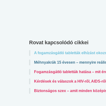
lábnyomod?
tudásteszt
Rovat kapcsolódó cikkei
A fogamzásgátló tabletták elhízást oko
Méhnyakrák 15 évesen – mennyire reáli
Fogamzásgátló tabletták hatása – mit é
Kérdések és válaszok a HIV-ről, AIDS-rő
Biztonságos szex – amit minden középi