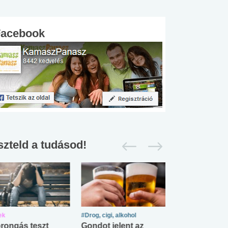
Facebook
szteld a tudásod!
ek
#Drog, cigi, alkohol
#Zöldövezet
rongás teszt
Gondot jelent az
Mekkora az ö