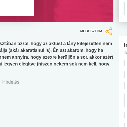
MEGOSZTOM
sztában azzal, hogy az aktust a lány kifejezetten nem
I
nálja (akár akaratlanul is). Én azt akarom, hogy ha
H
nem annyira, hogy szexre kerüljön a sor, akkor azért
 legyen elégítve (hiszen nekem sok nem kell, hogy
Hirdetés