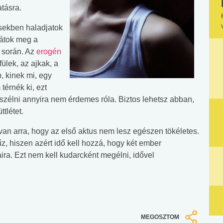
atásra.
ésekben haladjatok
játok meg a
 során. Az
erogén
fülek, az ajkak, a
p, kinek mi, egy
térnék ki, ezt
beszélni annyira nem érdemes róla.
Biztos lehetsz abban,
tlétet.
van arra, hogy az első aktus nem lesz egészen tökéletes.
z, hiszen azért idő kell hozzá, hogy két ember
ra. Ezt nem kell kudarcként megélni, idővel
MEGOSZTOM