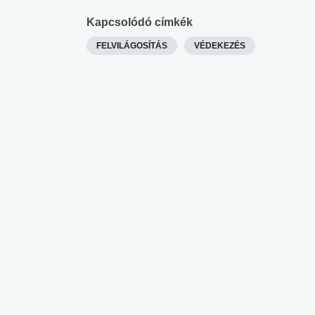
Kapcsolódó címkék
FELVILÁGOSÍTÁS
VÉDEKEZÉS
 alkohol
#Zöldövezet
#Betegségek
lent az
Mekkora az ökológiai
Elsősegély