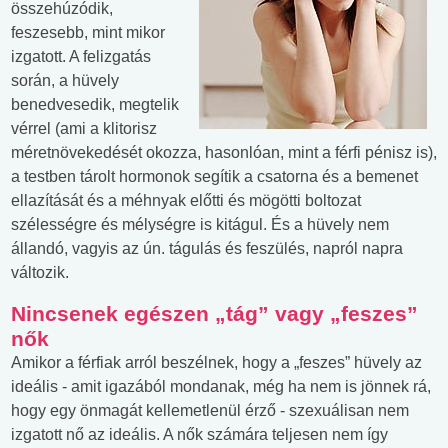
összehúzódik,
feszesebb, mint mikor
izgatott. A felizgatás
során, a hüvely
benedvesedik, megtelik
vérrel (ami a klitorisz
méretnövekedését okozza, hasonlóan, mint a férfi pénisz is),
a testben tárolt hormonok segítik a csatorna és a bemenet
ellazítását és a méhnyak előtti és mögötti boltozat
szélességre és mélységre is kitágul. És a hüvely nem
állandó, vagyis az ún. tágulás és feszülés, napról napra
változik.
Nincsenek egészen „tág” vagy „feszes”
nők
Amikor a férfiak arról beszélnek, hogy a „feszes” hüvely az
ideális - amit igazából mondanak, még ha nem is jönnek rá,
hogy egy önmagát kellemetlenül érző - szexuálisan nem
izgatott nő az ideális. A nők számára teljesen nem így