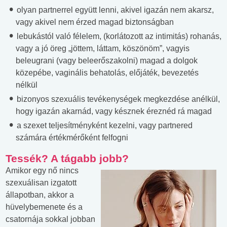
olyan partnerrel együtt lenni, akivel igazán nem akarsz,
vagy akivel nem érzed magad biztonságban
lebukástól való félelem, (korlátozott az intimitás) rohanás,
vagy a jó öreg „jöttem, láttam, köszönöm”, vagyis
beleugrani (vagy beleerőszakolni) magad a dolgok
közepébe, vaginális behatolás, előjáték, bevezetés
nélkül
bizonyos szexuális tevékenységek megkezdése anélkül,
hogy igazán akarnád, vagy késznek éreznéd rá magad
a szexet teljesítményként kezelni, vagy partnered
számára értékmérőként felfogni
Tessék? A tágabb jobb?
Amikor egy nő nincs
szexuálisan izgatott
állapotban, akkor a
hüvelybemenete és a
csatornája sokkal jobban