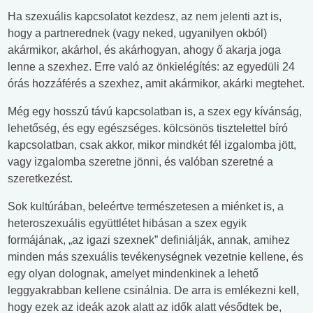
Ha szexuális kapcsolatot kezdesz, az nem jelenti azt is,
hogy a partnerednek (vagy neked, ugyanilyen okból)
akármikor, akárhol, és akárhogyan, ahogy ő akarja joga
lenne a szexhez. Erre való az önkielégítés: az egyedüli 24
órás hozzáférés a szexhez, amit akármikor, akárki megtehet.
Még egy hosszú távú kapcsolatban is, a szex egy kívánság,
lehetőség, és egy egészséges. kölcsönös tisztelettel bíró
kapcsolatban, csak akkor, mikor mindkét fél izgalomba jött,
vagy izgalomba szeretne jönni, és valóban szeretné a
szeretkezést.
Sok kultúrában, beleértve természetesen a miénket is, a
heteroszexuális együttlétet hibásan a szex egyik
formájának, „az igazi szexnek” definiálják, annak, amihez
minden más szexuális tevékenységnek vezetnie kellene, és
egy olyan dolognak, amelyet mindenkinek a lehető
leggyakrabban kellene csinálnia. De arra is emlékezni kell,
hogy ezek az ideák azok alatt az idők alatt vésődtek be,