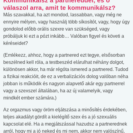
Kommunikálsz a partnereddel, és ő
válaszol arra, amit te kommunikálsz?
Más szavakkal, ha azt mondod, lassabban, vagy még ne
ennyire mélyen, vagy használj több síkosítót, vagy, hogy úgy
gondolod előbb orális szexre van szükséged, vagy
próbáljuk ki ezt a pózt inkább… Valóban figyel és követi a
kéréseidet?
(Emlékezz, ahhoz, hogy a partnered ezt tegye, elsősorban
beszélned kell róla, a testbeszéd elárulhat néhány dolgot,
különösen akkor, ha már régóta ismered a partnered. Tudod
a fizikai reakcióit, de ez a verbalizációs dolog valóban néha
jobban is működik és nagyon alapvető akár egy partnerrel
vagy a szexszel általában, ha az új valamelyik, vagy
mindkét ember számára.)
Az orgazmus vagy öröm eljátszása a minősítés érdekében,
teljes akadályt gördít a kielégítő szex és a jó szexuális
kapcsolat elé. Ha a megjátszással hazudsz a partnerednek
arról, hogy mi a jó neked és mi nem, akkor nem valószínű,