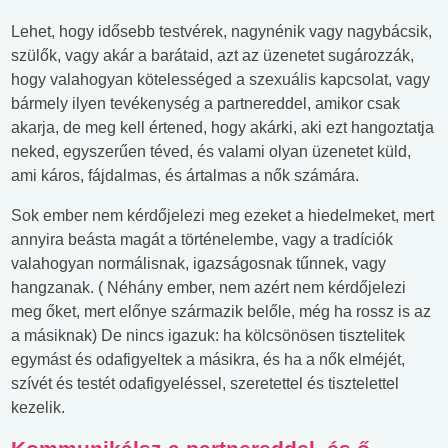
Lehet, hogy idősebb testvérek, nagynénik vagy nagybácsik,
szülők, vagy akár a barátaid, azt az üzenetet sugározzák,
hogy valahogyan kötelességed a szexuális kapcsolat, vagy
bármely ilyen tevékenység a partnereddel, amikor csak
akarja, de meg kell értened, hogy akárki, aki ezt hangoztatja
neked, egyszerűen téved, és valami olyan üzenetet küld,
ami káros, fájdalmas, és ártalmas a nők számára.
Sok ember nem kérdőjelezi meg ezeket a hiedelmeket, mert
annyira beásta magát a történelembe, vagy a tradíciók
valahogyan normálisnak, igazságosnak tűnnek, vagy
hangzanak. ( Néhány ember, nem azért nem kérdőjelezi
meg őket, mert előnye származik belőle, még ha rossz is az
a másiknak) De nincs igazuk: ha kölcsönösen tisztelitek
egymást és odafigyeltek a másikra, és ha a nők elméjét,
szívét és testét odafigyeléssel, szeretettel és tisztelettel
kezelik.