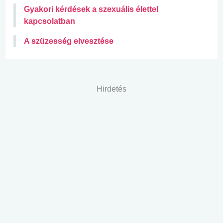
Gyakori kérdések a szexuális élettel
kapcsolatban
A szüzesség elvesztése
Hirdetés