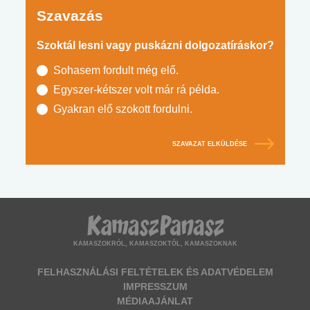
Szavazás
Szoktál lesni vagy puskázni dolgozatíráskor?
Sohasem fordult még elő.
Egyszer-kétszer volt már rá példa.
Gyakran elő szokott fordulni.
SZAVAZAT ELKÜLDÉSE
KAMASZOKRÓL, KAMASZOKTÓL, KAMASZOKNAK
FELHASZNÁLÁSI FELTÉTELEK ÉS ADATVÉDELEM
IMPRESSZUM
MÉDIAAJÁNLAT