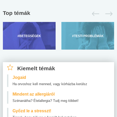
Top témák
#BETEGSÉGEK
#TESTI PROBLÉMÁK
Kiemelt témák
Jogaid
Ha orvoshoz kell menned, vagy kórházba kerülsz
Mindent az allergiáról
Szénanátha? Ételallergia? Tudj meg többet!
Győzd le a stresszt!