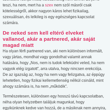
teszi, ha nem, mert ha a
szex
nem szól másról csak
kötelességről, akkor nagyon káros lehet fizikailag,
szexuálisan, és lelkileg is egy egészséges kapcsolat
számára.
De neked sem kell eltérő elveket
vallanod, akár a partnered, akár saját
magad miatt
Ha olyan férfi partnered van, aki nem különösen informált,
vagy jártas, mondhat vagy gondolhat valamit annak
hatására, hogy „Nos, nem is tudok lefeküdni veled, ha nem
vagyok elég izgatott”, arra utalva, hogy nincsen erekciója.
De az igazság az, hogy ha nem vagy felizgatva, az éppúgy
lehetetlen, hogy fizikai kellemetlenség nélkül csináld, mint
ahogy számára is, ha nem „működik”.
Természetesen, különösen egy hosszú távú kapcsolatban,
néha olyan helyzetben találjuk magunkat, hogy
egyikünknek kedve van hozzá, de a másiknak nem annyira,