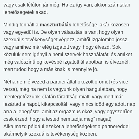
vagy csak félúton jár még. Ha ez így van, akkor számtalan
lehetőségetek akad.
Mindig fennáll a
maszturbálás
lehetősége, akár közösen,
vagy egyedül is. De olyan választás is van, hogy olyan
szexuális tevékenységet végezz, amitől izgalomba jössz,
vagy amihez már elég izgatott vagy, hogy élvezd. Sok
közülük nem igényli a nemi szervek használatát, és amiket
még valószínűleg kevésbé izgatott állapotban is élveznél,
mert tudod hogy a másiknak is mennyire jó.
Néha nem élvezed a partner által okozott örömöt (és vice
versa), még ha nem is vagyunk olyan hangulatban, hogy
mentegetőzzünk. (Talán fáradtság miatt, vagy mert már
lezártad a napot, kikapcsoltál, vagy nincs időd egy adott nap
arra a lebegésre, amit az orgazmus okoz, vagy egyszerűen
csak érzed, hogy a tested nem „adja meg” magát).
Alkalmazd például ezeket a lehetőségeket a partnereddel
akármelyik szexuális tevékenység közben.