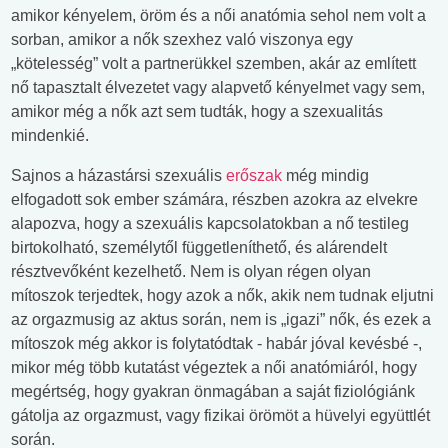
amikor kényelem, öröm és a női anatómia sehol nem volt a
sorban, amikor a nők szexhez való viszonya egy
„kötelesség” volt a partnerükkel szemben, akár az említett
nő tapasztalt élvezetet vagy alapvető kényelmet vagy sem,
amikor még a nők azt sem tudták, hogy a szexualitás
mindenkié.
Sajnos a házastársi szexuális
erőszak
még mindig
elfogadott sok ember számára, részben azokra az elvekre
alapozva, hogy a szexuális kapcsolatokban a nő testileg
birtokolható, személytől függetleníthető, és alárendelt
résztvevőként kezelhető. Nem is olyan régen olyan
mítoszok terjedtek, hogy azok a nők, akik nem tudnak eljutni
az orgazmusig az aktus során, nem is „igazi” nők, és ezek a
mítoszok még akkor is folytatódtak - habár jóval kevésbé -,
mikor még több kutatást végeztek a női anatómiáról, hogy
megértség, hogy gyakran önmagában a saját fiziológiánk
gátolja az orgazmust, vagy fizikai örömöt a hüvelyi együttlét
során.