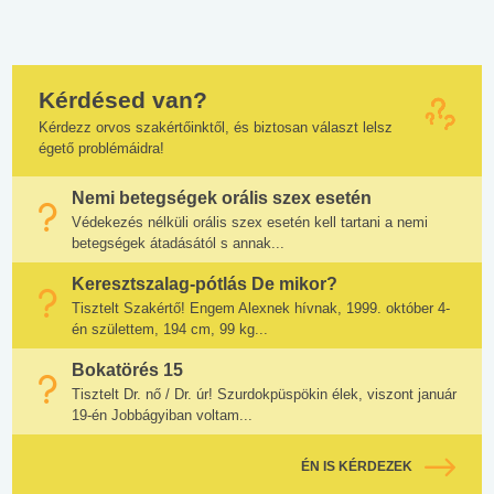
Kérdésed van?
Kérdezz orvos szakértőinktől, és biztosan választ lelsz
égető problémáidra!
Nemi betegségek orális szex esetén
Védekezés nélküli orális szex esetén kell tartani a nemi
betegségek átadásától s annak...
Keresztszalag-pótlás De mikor?
Tisztelt Szakértő! Engem Alexnek hívnak, 1999. október 4-
én születtem, 194 cm, 99 kg...
Bokatörés 15
Tisztelt Dr. nő / Dr. úr! Szurdokpüspökin élek, viszont január
19-én Jobbágyiban voltam...
ÉN IS KÉRDEZEK