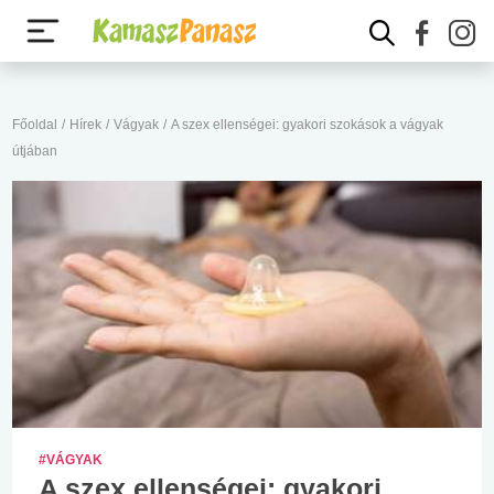
Főoldal
/
Hírek
/
Vágyak
/
A szex ellenségei: gyakori szokások a vágyak
útjában
#VÁGYAK
A szex ellenségei: gyakori