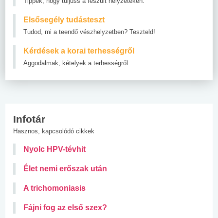
Tippek, hogy túljuss a feszült helyzeteken.
Elsősegély tudásteszt
Tudod, mi a teendő vészhelyzetben? Teszteld!
Kérdések a korai terhességről
Aggodalmak, kételyek a terhességről
Infotár
Hasznos, kapcsolódó cikkek
Nyolc HPV-tévhit
Élet nemi erőszak után
A trichomoniasis
Fájni fog az első szex?