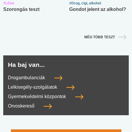
#Lélek
#Drog, cigi, alkohol
Szorongás teszt
Gondot jelent az alkohol?
MÉG TÖBB TESZT
Ha baj van...
Drogambulanciák
Lelkisegély-szolgálatok
Gyermekvédelmi központok
Orvoskereső