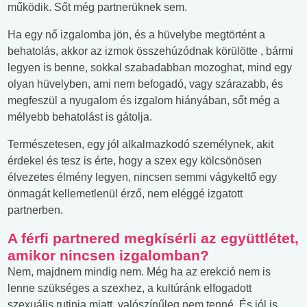
működik. Sőt még partnerüknek sem.
Ha egy nő izgalomba jön, és a hüvelybe megtörtént a
behatolás, akkor az izmok összehúzódnak körülötte , bármi
legyen is benne, sokkal szabadabban mozoghat, mind egy
olyan hüvelyben, ami nem befogadó, vagy szárazabb, és
megfeszül a nyugalom és izgalom hiányában, sőt még a
mélyebb behatolást is gátolja.
Természetesen, egy jól alkalmazkodó személynek, akit
érdekel és tesz is érte, hogy a szex egy kölcsönösen
élvezetes élmény legyen, nincsen semmi vágykeltő egy
önmagát kellemetlenül érző, nem eléggé izgatott
partnerben.
A férfi partnered megkísérli az együttlétet,
amikor nincsen izgalomban?
Nem, majdnem mindig nem. Még ha az erekció nem is
lenne szükséges a szexhez, a kultúránk elfogadott
szexuális rutinja miatt, valószínűleg nem tenné. És jól is