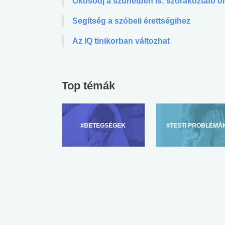
Okosodj a szünetben is: szórakoztató o
Segítség a szóbeli érettségihez
Az IQ tinikorban változhat
Top témák
ZÜLŐKNEK
#BETEGSÉGEK
#TESTI PROBLÉMÁ