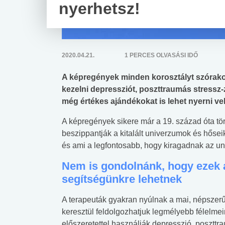
nyerhetsz!
2020.04.21.
1 PERCES OLVASÁSI IDŐ
A képregények minden korosztályt szórako
kezelni depressziót, poszttraumás stressz-
még értékes ajándékokat is lehet nyerni vel
A képregények sikere már a 19. század óta tör
beszippantják a kitalált univerzumok és hősei
és ami a legfontosabb, hogy kiragadnak az 
Nem is gondolnánk, hogy ezek a
segítségünkre lehetnek
A terapeuták gyakran nyúlnak a mai, népszerű
keresztül feldolgozhatjuk legmélyebb félelmein
előszeretettel használják depresszió, poszttr