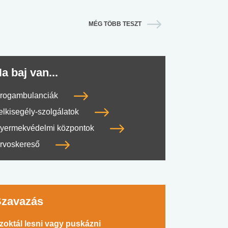
MÉG TÖBB TESZT
a baj van...
rogambulanciák
elkisegély-szolgálatok
#SULI, MUNKA
#DROG, CIGI, ALKOHOL
#TÁPLÁLK
yermekvédelmi központok
rvoskereső
Szavazás
zoktál lesni vagy puskázni