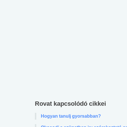
Rovat kapcsolódó cikkei
 alkohol
#Zöldövezet
#Betegségek
lent az
Mekkora az ökológiai
Elsősegély
Hogyan tanulj gyorsabban?
lábnyomod?
tudásteszt