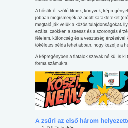
A hősökről szóló filmek, könyvek, képregény
jobban megismerjék az adott karaktereket (erő
megtalálják velük a közös tulajdonságokat. Il
ezáltal csökken a stressz és a szorongás érzé
félelem, különcség és a veszteség érzésével 
tökéletes példa lehet abban, hogy kezelje a h
A képregényben a fiatalok szavak nélkül is ki t
forma számukra.
A zsűri az első három helyezett
DJI Tello drón