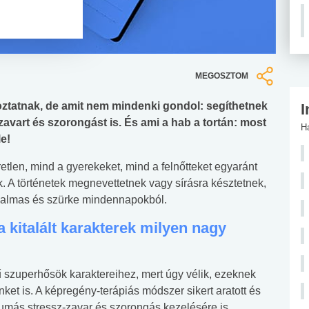
MEGOSZTOM
ztatnak, de amit nem mindenki gondol: segíthetnek
I
zavart és szorongást is. És ami a hab a tortán: most
H
e!
etlen, mind a gyerekeket, mind a felnőtteket egyaránt
k. A történetek megnevettetnek vagy sírásra késztetnek,
unalmas és szürke mindennapokból.
 kitalált karakterek milyen nagy
 szuperhősök karaktereihez, mert úgy vélik, ezeknek
ket is. A képregény-terápiás módszer sikert aratott és
aumás stressz-zavar és szorongás kezelésére is.