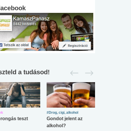
Facebook
szteld a tudásod!
ek
#Drog, cigi, alkohol
#Zöldövezet
rongás teszt
Gondot jelent az
Mekkora az ö
alkohol?
lábnyomod?