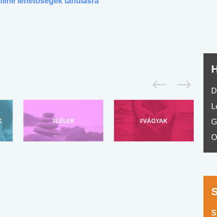
nline lehetőségek tanulásra
No.42
H
D
L
K
#LÉLEK
#VÁGYAK
G
O
S