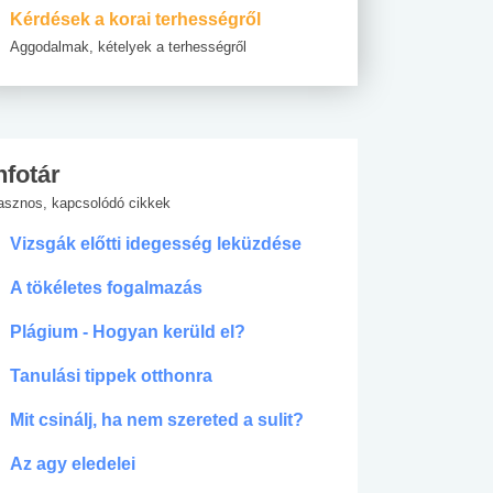
Kérdések a korai terhességről
Aggodalmak, kételyek a terhességről
nfotár
asznos, kapcsolódó cikkek
Vizsgák előtti idegesség leküzdése
A tökéletes fogalmazás
Plágium - Hogyan kerüld el?
Tanulási tippek otthonra
Mit csinálj, ha nem szereted a sulit?
Az agy eledelei