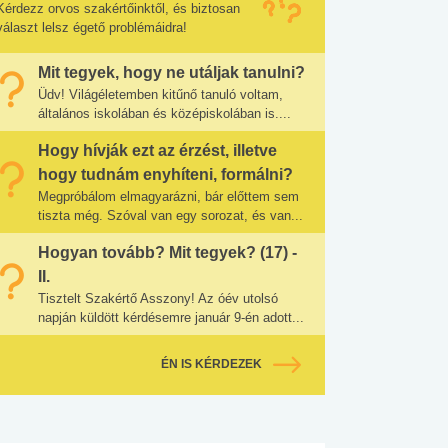
Kérdezz orvos szakértőinktől, és biztosan
választ lelsz égető problémáidra!
Mit tegyek, hogy ne utáljak tanulni?
Üdv! Világéletemben kitűnő tanuló voltam,
általános iskolában és középiskolában is....
Hogy hívják ezt az érzést, illetve
hogy tudnám enyhíteni, formálni?
Megpróbálom elmagyarázni, bár előttem sem
tiszta még. Szóval van egy sorozat, és van...
Hogyan tovább? Mit tegyek? (17) -
II.
Tisztelt Szakértő Asszony! Az óév utolsó
napján küldött kérdésemre január 9-én adott...
ÉN IS KÉRDEZEK