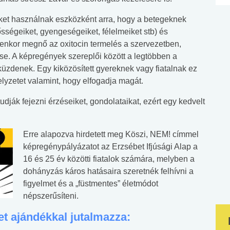
eket használnak eszközként arra, hogy a betegeknek
sségeiket, gyengeségeiket, félelmeiket stb) és
yenkor megnő az oxitocin termelés a szervezetben,
se. A képregények szereplői között a legtöbben a
küzdenek. Egy kiközösített gyereknek vagy fiatalnak ez
elyzetet valamint, hogy elfogadja magát.
udják fejezni érzéseiket, gondolataikat, ezért egy kedvelt
Erre alapozva hirdetett meg Köszi, NEM! címmel
képregénypályázatot az Erzsébet Ifjúsági Alap a
16 és 25 év közötti fiatalok számára, melyben a
dohányzás káros hatásaira szeretnék felhívni a
figyelmet és a „füstmentes” életmódot
népszerűsíteni.
et ajándékkal jutalmazza: