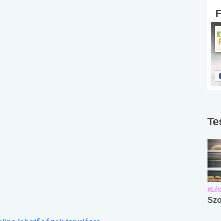
Te
#Suli, munka
#Suli, munka
#Lél
Angol középfokú
Internet-függőség
Szo
nyelvvizsga teszt -
teszt