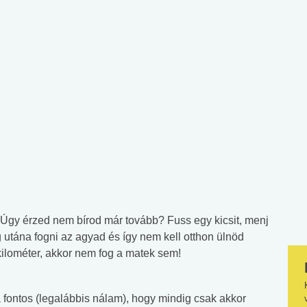
l. Úgy érzed nem bírod már tovább? Fuss egy kicsit, menj
g utána fogni az agyad és így nem kell otthon ülnöd
kilométer, akkor nem fog a matek sem!
a fontos (legalábbis nálam), hogy mindig csak akkor