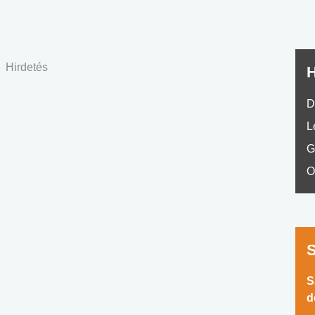
Hirdetés
H
D
L
G
O
S
d