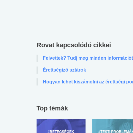
Rovat kapcsolódó cikkei
Felvettek? Tudj meg minden információt
Érettségiző sztárok
Hogyan lehet kiszámolni az érettségi p
Top témák
ZÜLŐKNEK
#BETEGSÉGEK
#TESTI PROBLÉMÁ