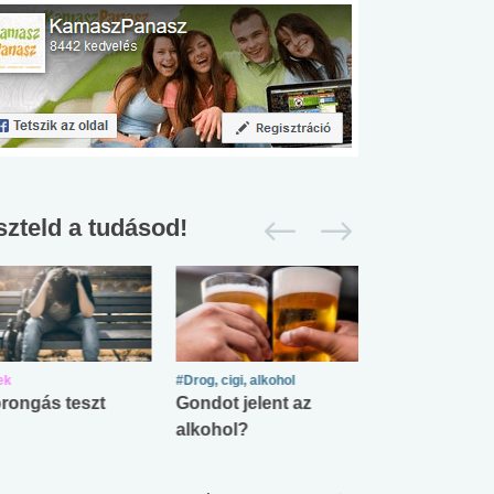
szteld a tudásod!
ek
#Drog, cigi, alkohol
#Zöldövezet
rongás teszt
Gondot jelent az
Mekkora az ö
alkohol?
lábnyomod?