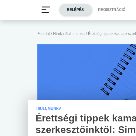
BELÉPÉS
REGISZTRÁCIÓ
Főoldal
/
Hírek
/
Suli, munka
/
Érettségi tippek kamasz szer
#SULI, MUNKA
Érettségi tippek kam
szerkesztőinktől: Si