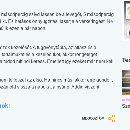
 másodpercig szívd lassan be a levegőt, 5 másodpercig
 ki. Ez hatásos önnyugtatás, lassítja a vérkeringést.
Ne
 múlik ezen a pár napon!
zök kezelését. A függvénytábla, az atlasz és a
tartalmukat és a kezelésüket, akkor rengeteget
Te
a tudod mit hol keress. Emellett így ezeket már nem kell
nem te leszel az első. Ha nincs más, akkor erre gondolj,
számold vissza a napokat a nyárig. Addig viszont
#Suli, munka
#Suli, munka
#Lél
nok!
Angol középfokú
Internet-függőség
Szo
nyelvvizsga teszt -
teszt
MEGOSZTOM
No.42