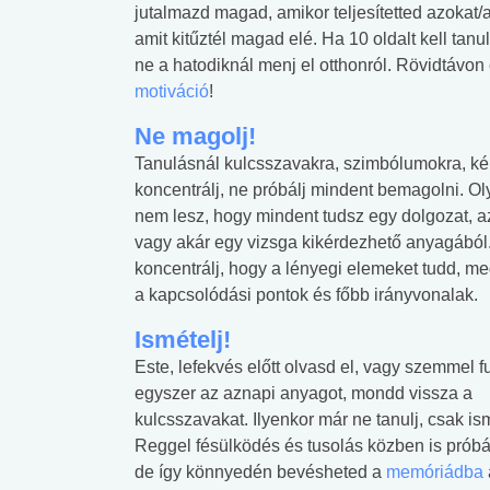
jutalmazd magad, amikor teljesítetted azokat/az
amit kitűztél magad elé. Ha 10 oldalt kell tanu
ne a hatodiknál menj el otthonról. Rövidtávon 
motiváció
!
Ne magolj!
Tanulásnál kulcsszavakra, szimbólumokra, k
koncentrálj, ne próbálj mindent bemagolni. O
nem lesz, hogy mindent tudsz egy dolgozat, az
vagy akár egy vizsga kikérdezhető anyagából.
koncentrálj, hogy a lényegi elemeket tudd, m
a kapcsolódási pontok és főbb irányvonalak.
Ismételj!
Este, lefekvés előtt olvasd el, vagy szemmel f
egyszer az aznapi anyagot, mondd vissza a
kulcsszavakat. Ilyenkor már ne tanulj, csak ism
Reggel fésülködés és tusolás közben is próbá
de így könnyedén bevésheted a
memóriádba