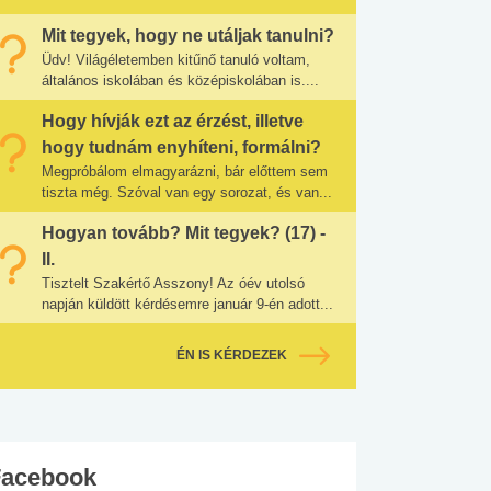
Mit tegyek, hogy ne utáljak tanulni?
Üdv! Világéletemben kitűnő tanuló voltam,
általános iskolában és középiskolában is....
Hogy hívják ezt az érzést, illetve
hogy tudnám enyhíteni, formálni?
Megpróbálom elmagyarázni, bár előttem sem
tiszta még. Szóval van egy sorozat, és van...
Hogyan tovább? Mit tegyek? (17) -
II.
Tisztelt Szakértő Asszony! Az óév utolsó
napján küldött kérdésemre január 9-én adott...
ÉN IS KÉRDEZEK
Facebook