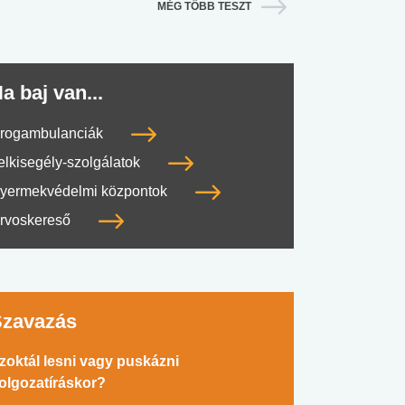
MÉG TÖBB TESZT
a baj van...
rogambulanciák
elkisegély-szolgálatok
yermekvédelmi központok
rvoskereső
Szavazás
zoktál lesni vagy puskázni
olgozatíráskor?