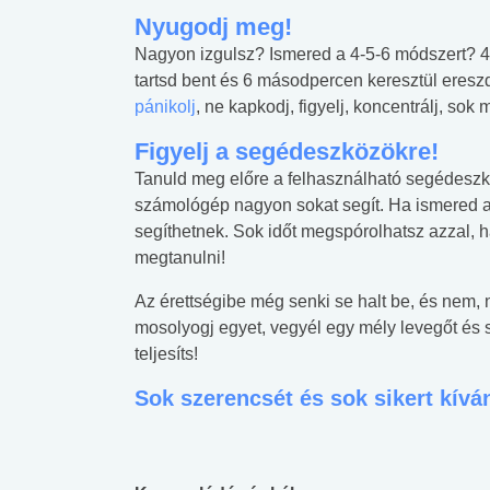
Nyugodj meg!
Nagyon izgulsz? Ismered a 4-5-6 módszert? 4
tartsd bent és 6 másodpercen keresztül ereszd
pánikolj
, ne kapkodj, figyelj, koncentrálj, sok
Figyelj a segédeszközökre!
Tanuld meg előre a felhasználható segédeszkö
számológép nagyon sokat segít. Ha ismered a 
segíthetnek. Sok időt megspórolhatsz azzal, h
megtanulni!
Az érettségibe még senki se halt be, és nem, 
mosolyogj egyet, vegyél egy mély levegőt és 
teljesíts!
 alkohol
#Zöldövezet
#Betegségek
Sok szerencsét és sok sikert kívá
lent az
Mekkora az ökológiai
Elsősegély
lábnyomod?
tudásteszt