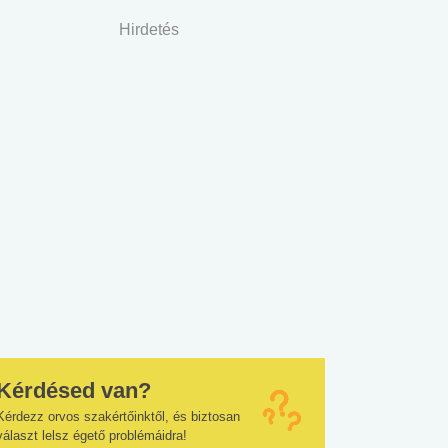
Hirdetés
Kérdésed van?
Kérdezz orvos szakértőinktől, és biztosan
választ lelsz égető problémáidra!