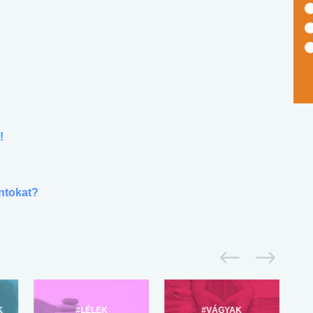
!
ontokat?
K
#LÉLEK
#VÁGYAK