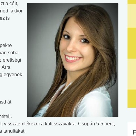
t a célt,
lnod, akkor
ez is
épekre
lyan soha
 érettségi
 Arra
eglegyenek
usd át
ételj.
lj visszaemlékezni a kulcsszavakra. Csupán 5-5 perc,
a tanultakat.