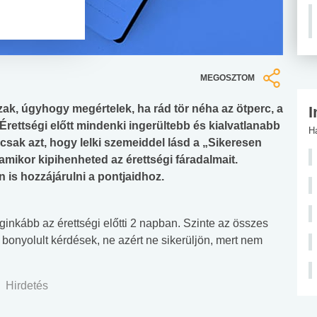
MEGOSZTOM
ak, úgyhogy megértelek, ha rád tör néha az ötperc, a
I
rettségi előtt mindenki ingerültebb és kialvatlanabb
H
sak azt, hogy lelki szemeiddel lásd a „Sikeresen
, amikor kipihenheted az érettségi fáradalmait.
n is hozzájárulni a pontjaidhoz.
eginkább az érettségi előtti 2 napban. Szinte az összes
bonyolult kérdések, ne azért ne sikerüljön, mert nem
Hirdetés