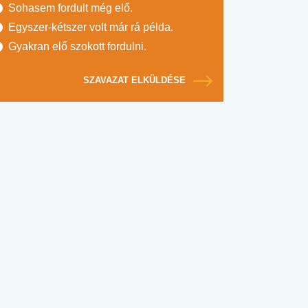
Sohasem fordult még elő.
Egyszer-kétszer volt már rá példa.
Gyakran elő szokott fordulni.
SZAVAZAT ELKÜLDÉSE
#SULI, MUNKA
#DROG, CIGI, ALKOHOL
#TÁPLÁLK