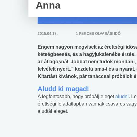
Anna
2015.04.17.
1 PERCES OLVASÁSI IDŐ
Engem nagyon megviselt az érettségi idősz
kétségbeesés, és a hagyjukafenébe érzés. É
az átlagosnál. Jobbat nem tudok mondani, c
felvételt nyert..” kezdetű sms-t és a nyarat
Kitartást kívánok, pár tanáccsal próbálok é
Aludd ki magad!
A legfontosabb, hogy próbálj eleget
aludni
. L
érettségi feladatlapban vannak csavaros vagy 
aludtál eleget.