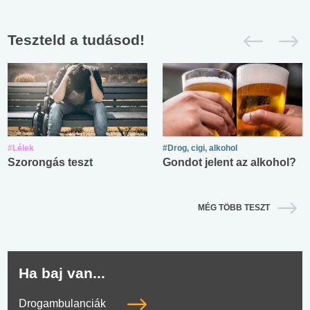
Teszteld a tudásod!
#Lélek
#Drog, cigi, alkohol
Szorongás teszt
Gondot jelent az alkohol?
MÉG TÖBB TESZT
Ha baj van...
Drogambulanciák