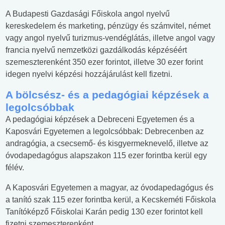
A Budapesti Gazdasági Főiskola angol nyelvű
kereskedelem és marketing, pénzügy és számvitel, német
vagy angol nyelvű turizmus-vendéglátás, illetve angol vagy
francia nyelvű nemzetközi gazdálkodás képzéséért
szemeszterenként 350 ezer forintot, illetve 30 ezer forint
idegen nyelvi képzési hozzájárulást kell fizetni.
A bölcsész- és a pedagógiai képzések a
legolcsóbbak
A pedagógiai képzések a Debreceni Egyetemen és a
Kaposvári Egyetemen a legolcsóbbak: Debrecenben az
andragógia, a csecsemő- és kisgyermeknevelő, illetve az
óvodapedagógus alapszakon 115 ezer forintba kerül egy
félév.
A Kaposvári Egyetemen a magyar, az óvodapedagógus és
a tanító szak 115 ezer forintba kerül, a Kecskeméti Főiskola
Tanítóképző Főiskolai Karán pedig 130 ezer forintot kell
fizetni szemeszterenként.