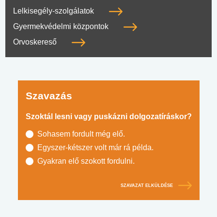
Lelkisegély-szolgálatok
Gyermekvédelmi központok
Orvoskereső
Szavazás
Szoktál lesni vagy puskázni dolgozatíráskor?
Sohasem fordult még elő.
Egyszer-kétszer volt már rá példa.
Gyakran elő szokott fordulni.
SZAVAZAT ELKÜLDÉSE