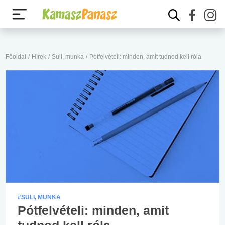
Főoldal
/
Hírek
/
Suli, munka
/
Pótfelvételi: minden, amit tudnod kell róla
#SULI, MUNKA
Pótfelvételi: minden, amit