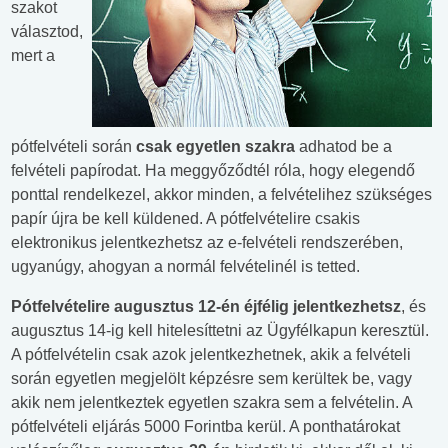
szakot
választod,
mert a
pótfelvételi során
csak egyetlen szakra
adhatod be a
felvételi papírodat. Ha meggyőződtél róla, hogy elegendő
ponttal rendelkezel, akkor minden, a felvételihez szükséges
papír újra be kell küldened. A pótfelvételire csakis
elektronikus jelentkezhetsz az e-felvételi rendszerében,
ugyanúgy, ahogyan a normál felvételinél is tetted.
Pótfelvételire augusztus 12-én éjfélig jelentkezhetsz
, és
augusztus 14-ig kell hitelesíttetni az Ügyfélkapun keresztül.
A pótfelvételin csak azok jelentkezhetnek, akik a felvételi
során egyetlen megjelölt képzésre sem kerültek be, vagy
akik nem jelentkeztek egyetlen szakra sem a felvételin. A
pótfelvételi eljárás 5000 Forintba kerül. A ponthatárokat