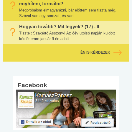
enyhíteni, formálni?
Megpróbálom elmagyarázni, bár előttem sem tiszta még.
Szóval van egy sorozat, és van...
Hogyan tovább? Mit tegyek? (17) - II.
Tisztelt Szakértő Asszony! Az óév utolsó napján küldött
kérdésemre január 9-én adott...
ÉN IS KÉRDEZEK
Facebook