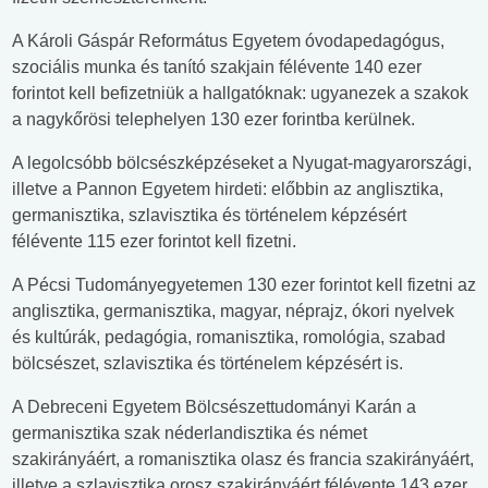
A Károli Gáspár Református Egyetem óvodapedagógus,
szociális munka és tanító szakjain félévente 140 ezer
forintot kell befizetniük a hallgatóknak: ugyanezek a szakok
a nagykőrösi telephelyen 130 ezer forintba kerülnek.
A legolcsóbb bölcsészképzéseket a Nyugat-magyarországi,
illetve a Pannon Egyetem hirdeti: előbbin az anglisztika,
germanisztika, szlavisztika és történelem képzésért
félévente 115 ezer forintot kell fizetni.
A Pécsi Tudományegyetemen 130 ezer forintot kell fizetni az
anglisztika, germanisztika, magyar, néprajz, ókori nyelvek
és kultúrák, pedagógia, romanisztika, romológia, szabad
bölcsészet, szlavisztika és történelem képzésért is.
A Debreceni Egyetem Bölcsészettudományi Karán a
germanisztika szak néderlandisztika és német
szakirányáért, a romanisztika olasz és francia szakirányáért,
illetve a szlavisztika orosz szakirányáért félévente 143 ezer