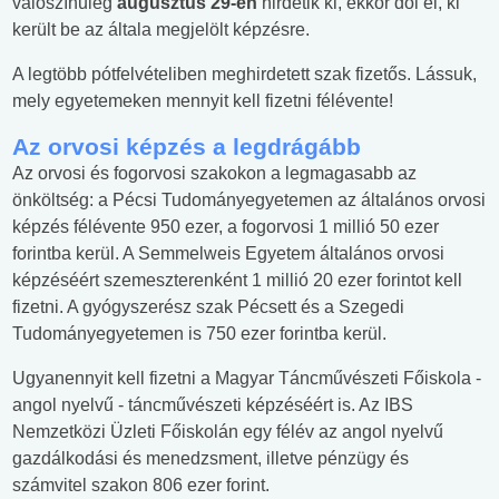
valószínűleg
augusztus 29-én
hirdetik ki, ekkor dől el, ki
került be az általa megjelölt képzésre.
A legtöbb pótfelvételiben meghirdetett szak fizetős. Lássuk,
mely egyetemeken mennyit kell fizetni félévente!
Az orvosi képzés a legdrágább
Az orvosi és fogorvosi szakokon a legmagasabb az
önköltség: a Pécsi Tudományegyetemen az általános orvosi
képzés félévente 950 ezer, a fogorvosi 1 millió 50 ezer
forintba kerül. A Semmelweis Egyetem általános orvosi
képzéséért szemeszterenként 1 millió 20 ezer forintot kell
fizetni. A gyógyszerész szak Pécsett és a Szegedi
Tudományegyetemen is 750 ezer forintba kerül.
Ugyanennyit kell fizetni a Magyar Táncművészeti Főiskola -
angol nyelvű - táncművészeti képzéséért is. Az IBS
Nemzetközi Üzleti Főiskolán egy félév az angol nyelvű
gazdálkodási és menedzsment, illetve pénzügy és
számvitel szakon 806 ezer forint.