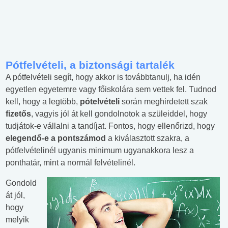
Pótfelvételi, a biztonsági tartalék
A pótfelvételi segít, hogy akkor is továbbtanulj, ha idén
egyetlen egyetemre vagy főiskolára sem vettek fel. Tudnod
kell, hogy a legtöbb,
pótelvételi
során meghirdetett szak
fizetős
, vagyis jól át kell gondolnotok a szüleiddel, hogy
tudjátok-e vállalni a tandíjat. Fontos, hogy ellenőrizd, hogy
elegendő-e a pontszámod
a kiválasztott szakra, a
pótfelvételinél ugyanis minimum ugyanakkora lesz a
ponthatár, mint a normál felvételinél.
Gondold
át jól,
hogy
melyik