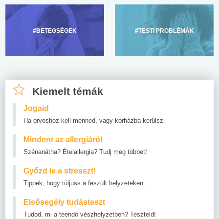
#BETEGSÉGEK
#TESTI PROBLÉMÁK
Kiemelt témák
Jogaid
Ha orvoshoz kell menned, vagy kórházba kerülsz
Mindent az allergiáról
Szénanátha? Ételallergia? Tudj meg többet!
Győzd le a stresszt!
Tippek, hogy túljuss a feszült helyzeteken.
Elsősegély tudásteszt
Tudod, mi a teendő vészhelyzetben? Teszteld!