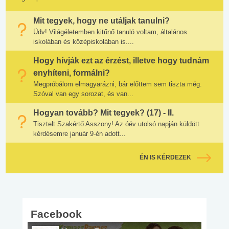
Mit tegyek, hogy ne utáljak tanulni?
Üdv! Világéletemben kitűnő tanuló voltam, általános
iskolában és középiskolában is....
Hogy hívják ezt az érzést, illetve hogy tudnám
enyhíteni, formálni?
Megpróbálom elmagyarázni, bár előttem sem tiszta még.
Szóval van egy sorozat, és van...
Hogyan tovább? Mit tegyek? (17) - II.
Tisztelt Szakértő Asszony! Az óév utolsó napján küldött
kérdésemre január 9-én adott...
ÉN IS KÉRDEZEK
Facebook