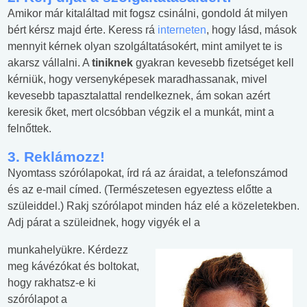
Amikor már kitaláltad mit fogsz csinálni, gondold át milyen
bért kérsz majd érte. Keress rá
interneten
, hogy lásd, mások
mennyit kérnek olyan szolgáltatásokért, mint amilyet te is
akarsz vállalni. A
tiniknek
gyakran kevesebb fizetséget kell
kérniük, hogy versenyképesek maradhassanak, mivel
kevesebb tapasztalattal rendelkeznek, ám sokan azért
keresik őket, mert olcsóbban végzik el a munkát, mint a
felnőttek.
3. Reklámozz!
Nyomtass szórólapokat, írd rá az áraidat, a telefonszámod
és az e-mail címed. (Természetesen egyeztess előtte a
szüleiddel.) Rakj szórólapot minden ház elé a közeletekben.
Adj párat a szüleidnek, hogy vigyék el a
munkahelyükre. Kérdezz
meg kávézókat és boltokat,
hogy rakhatsz-e ki
szórólapot a