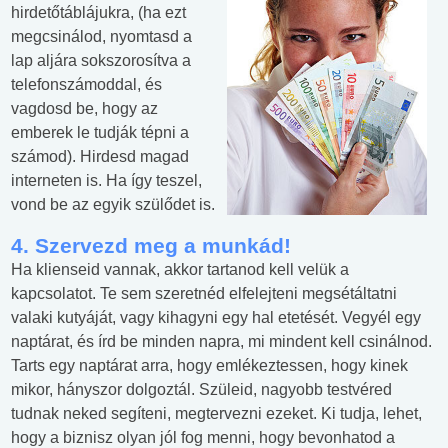
hirdetőtáblájukra, (ha ezt
megcsinálod, nyomtasd a
lap aljára sokszorosítva a
telefonszámoddal, és
vagdosd be, hogy az
emberek le tudják tépni a
számod). Hirdesd magad
interneten is. Ha így teszel,
vond be az egyik szülődet is.
4. Szervezd meg a munkád!
Ha klienseid vannak, akkor tartanod kell velük a
kapcsolatot. Te sem szeretnéd elfelejteni megsétáltatni
valaki kutyáját, vagy kihagyni egy hal etetését. Vegyél egy
naptárat, és írd be minden napra, mi mindent kell csinálnod.
Tarts egy naptárat arra, hogy emlékeztessen, hogy kinek
mikor, hányszor dolgoztál. Szüleid, nagyobb testvéred
tudnak neked segíteni, megtervezni ezeket. Ki tudja, lehet,
hogy a biznisz olyan jól fog menni, hogy bevonhatod a