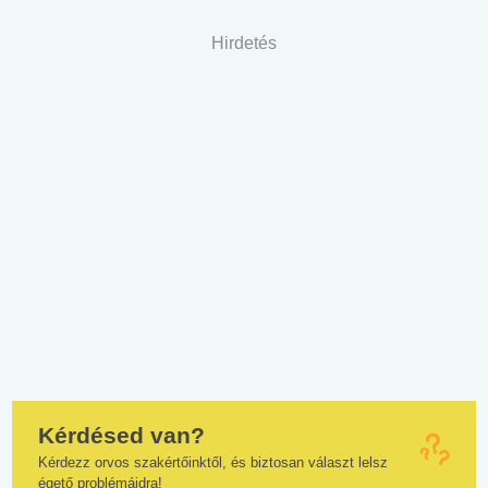
Hirdetés
Kérdésed van?
Kérdezz orvos szakértőinktől, és biztosan választ lelsz
égető problémáidra!