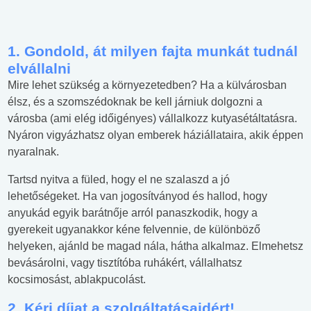
1. Gondold, át milyen fajta munkát tudnál
elvállalni
Mire lehet szükség a környezetedben? Ha a külvárosban
élsz, és a szomszédoknak be kell járniuk dolgozni a
városba (ami elég időigényes) vállalkozz kutyasétáltatásra.
Nyáron vigyázhatsz olyan emberek háziállataira, akik éppen
nyaralnak.
Tartsd nyitva a füled, hogy el ne szalaszd a jó
lehetőségeket. Ha van jogosítványod és hallod, hogy
anyukád egyik barátnője arról panaszkodik, hogy a
gyerekeit ugyanakkor kéne felvennie, de különböző
helyeken, ajánld be magad nála, hátha alkalmaz. Elmehetsz
bevásárolni, vagy tisztítóba ruhákért, vállalhatsz
kocsimosást, ablakpucolást.
2. Kérj díjat a szolgáltatásaidért!