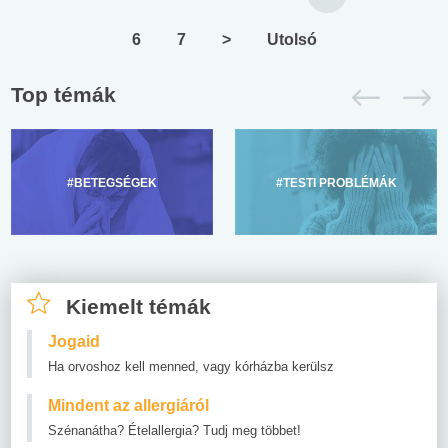
6
7
>
Utolsó
Top témák
#BETEGSÉGEK
#TESTI PROBLÉMÁK
Kiemelt témák
Jogaid
Ha orvoshoz kell menned, vagy kórházba kerülsz
Mindent az allergiáról
Szénanátha? Ételallergia? Tudj meg többet!