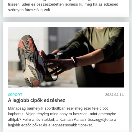
frissen, üdén és összeszedetten léphess ki, még ha az edzésed
szörnyen fárasztó is volt.
#SPORT
2024.04.11.
A legjobb cipők edzéshez
Manapság bármelyik sportboltban ezer meg ezer féle cipőt
kaphatsz. Vajon tényleg mind annyira hasznos, mint amennyire
állítják? Félre a tévhitekkel, a KamaszPanasz összegyűjtötte a
legjobb edzőcipőket és a leghasznosabb tippeket.