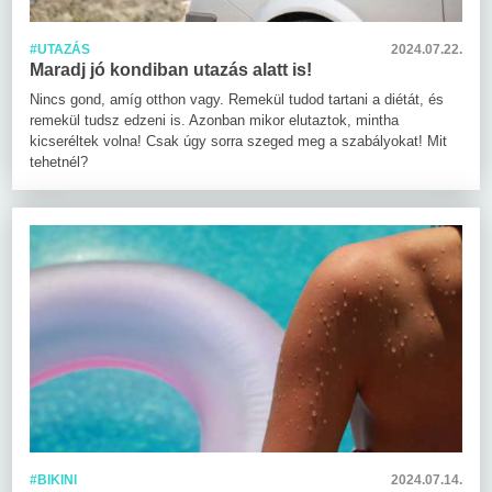
#UTAZÁS
2024.07.22.
Maradj jó kondiban utazás alatt is!
Nincs gond, amíg otthon vagy. Remekül tudod tartani a diétát, és
remekül tudsz edzeni is. Azonban mikor elutaztok, mintha
kicseréltek volna! Csak úgy sorra szeged meg a szabályokat! Mit
tehetnél?
#BIKINI
2024.07.14.