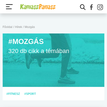
Főoldal
/
Hírek
/
Mozgás
#MOZGÁS
320 db cikk a témában
#FITNESZ
#SPORT