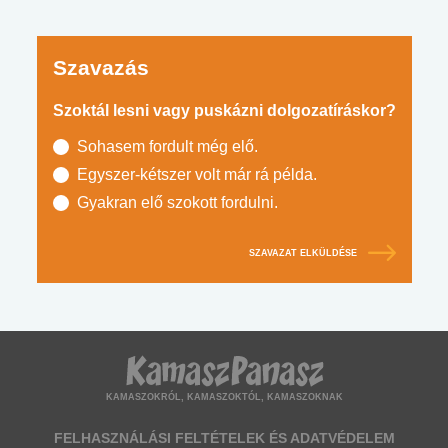
Szavazás
Szoktál lesni vagy puskázni dolgozatíráskor?
Sohasem fordult még elő.
Egyszer-kétszer volt már rá példa.
Gyakran elő szokott fordulni.
SZAVAZAT ELKÜLDÉSE
KAMASZOKRÓL, KAMASZOKTÓL, KAMASZOKNAK
FELHASZNÁLÁSI FELTÉTELEK ÉS ADATVÉDELEM