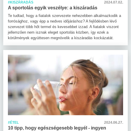
#KISZÁRADÁS
2024.07.02.
A sportolás egyik veszélye: a kiszáradás
Te tudtad, hogy a fiatalok szervezete nehezebben alkalmazkodik a
forrósághoz, vagy épp a nedves időjáráshoz? A fejlődésben lévő
szervezet több hőt termel és kevesebbet izzad. A fiatalok viszont
jellemzően nem isznak eleget sportolás közben, így ezek a
körülmények együttesen megnövelik a kiszáradás kockázatát.
#ÉTEL
2024.06.27.
10 tipp, hogy egészségesebb legyél - ingyen