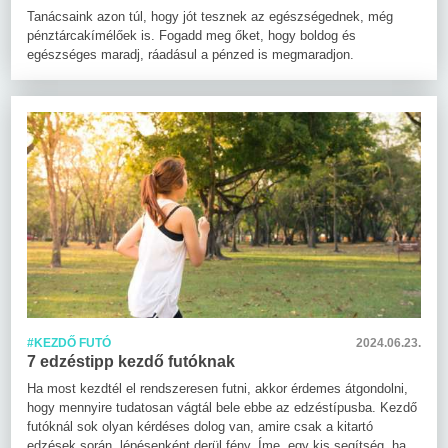
Tanácsaink azon túl, hogy jót tesznek az egészségednek, még
pénztárcakímélőek is. Fogadd meg őket, hogy boldog és
egészséges maradj, ráadásul a pénzed is megmaradjon.
#KEZDŐ FUTÓ
2024.06.23.
7 edzéstipp kezdő futóknak
Ha most kezdtél el rendszeresen futni, akkor érdemes átgondolni,
hogy mennyire tudatosan vágtál bele ebbe az edzéstípusba. Kezdő
futóknál sok olyan kérdéses dolog van, amire csak a kitartó
edzések során, lépésenként derül fény. Íme, egy kis segítség, ha