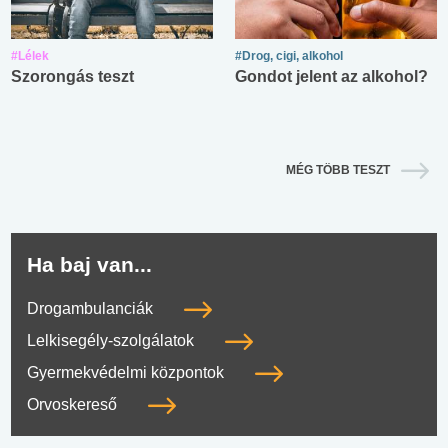
#Lélek
#Drog, cigi, alkohol
Szorongás teszt
Gondot jelent az alkohol?
MÉG TÖBB TESZT
Ha baj van...
Drogambulanciák
Lelkisegély-szolgálatok
Gyermekvédelmi központok
Orvoskereső