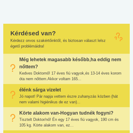
Kérdésed van?
Kérdezz orvos szakértőinktől, és biztosan választ lelsz
égető problémáidra!
Még lehetek magasabb később,ha eddig nem
nőttem?
Kedves Doktornő! 17 éves fiú vagyok,és 13-14 éves korom
óta nem nőttem.Akkor voltam 165...
élénk sárga vizelet
Jó napot! Pár napja vettem észre zuhanyzás közben (hát
nem valami higiénikus de ez van)...
Körte alakom van-Hogyan tudnék fogyni?
Tisztelt Doktor/nő! Én egy 17 éves fiú vagyok, 190 cm és
105 kg. Körte alakom van, ez...