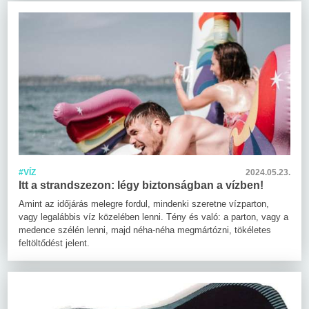
#VÍZ
2024.05.23.
Itt a strandszezon: légy biztonságban a vízben!
Amint az időjárás melegre fordul, mindenki szeretne vízparton,
vagy legalábbis víz közelében lenni. Tény és való: a parton, vagy a
medence szélén lenni, majd néha-néha megmártózni, tökéletes
feltöltődést jelent.