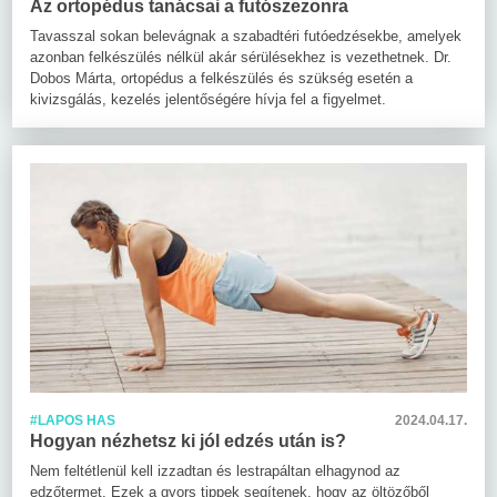
Az ortopédus tanácsai a futószezonra
Tavasszal sokan belevágnak a szabadtéri futóedzésekbe, amelyek
azonban felkészülés nélkül akár sérülésekhez is vezethetnek. Dr.
Dobos Márta, ortopédus a felkészülés és szükség esetén a
kivizsgálás, kezelés jelentőségére hívja fel a figyelmet.
#LAPOS HAS
2024.04.17.
Hogyan nézhetsz ki jól edzés után is?
Nem feltétlenül kell izzadtan és lestrapáltan elhagynod az
edzőtermet. Ezek a gyors tippek segítenek, hogy az öltözőből