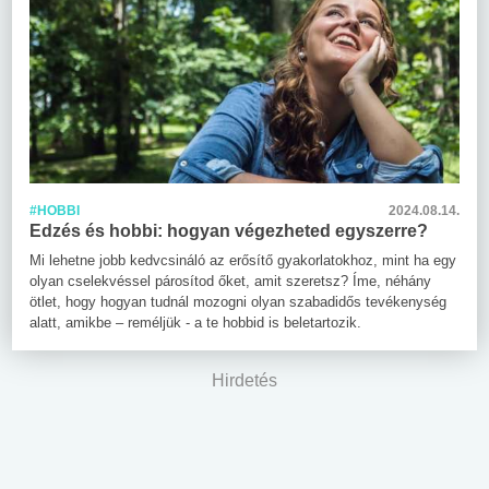
#HOBBI
2024.08.14.
Edzés és hobbi: hogyan végezheted egyszerre?
Mi lehetne jobb kedvcsináló az erősítő gyakorlatokhoz, mint ha egy
olyan cselekvéssel párosítod őket, amit szeretsz? Íme, néhány
ötlet, hogy hogyan tudnál mozogni olyan szabadidős tevékenység
alatt, amikbe – reméljük - a te hobbid is beletartozik.
Hirdetés