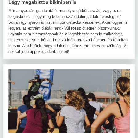
Légy magabiztos bikiniben is
Már a nyaralás gondolatától mosolyra görbül a szád, vagy azon
idegeskedsz, hogy meg kellene szabadulni pár kiló feleslegtől?
Sokan így nyáron is last minute diétákba kezdenek. Akárhogyan is
legyen, az extrém diéták rendkívül rossz ötletnek bizonyulnak,
ugyanis nem biztonságosak és a legtöbbször nem is működnek,
hiszen senki sem képes hosszú időn keresztül éhesen és fáradtan
létezni. A jó hírünk, hogy a bikini-alakhoz erre nincs is szükség. Mi
sokkal jobb tippeket adunk neked!