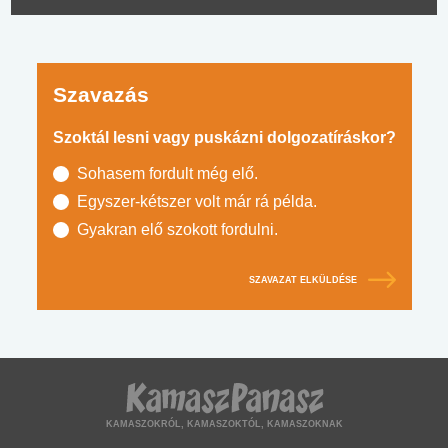
Szavazás
Szoktál lesni vagy puskázni dolgozatíráskor?
Sohasem fordult még elő.
Egyszer-kétszer volt már rá példa.
Gyakran elő szokott fordulni.
SZAVAZAT ELKÜLDÉSE
KAMASZOKRÓL, KAMASZOKTÓL, KAMASZOKNAK