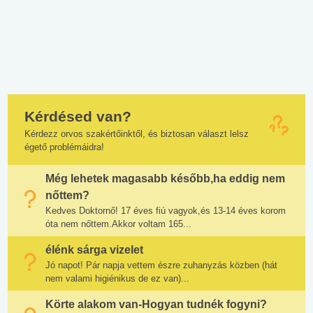
Kérdésed van?
Kérdezz orvos szakértőinktől, és biztosan választ lelsz
égető problémáidra!
Még lehetek magasabb később,ha eddig nem
nőttem?
Kedves Doktornő! 17 éves fiú vagyok,és 13-14 éves korom
óta nem nőttem.Akkor voltam 165...
élénk sárga vizelet
Jó napot! Pár napja vettem észre zuhanyzás közben (hát
nem valami higiénikus de ez van)...
Körte alakom van-Hogyan tudnék fogyni?