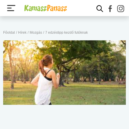
Főoldal
/
Hírek
/
Mozgás
/
7 edzéstipp kezdő futóknak