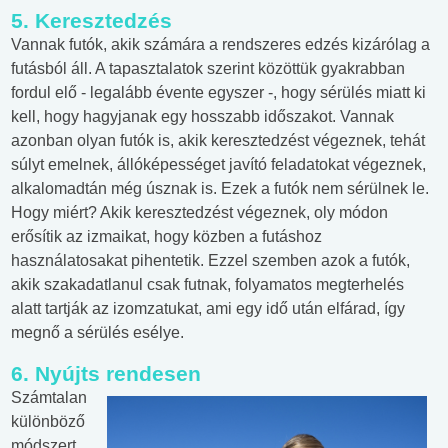
5. Keresztedzés
Vannak futók, akik számára a rendszeres edzés kizárólag a
futásból áll. A tapasztalatok szerint közöttük gyakrabban
fordul elő - legalább évente egyszer -, hogy sérülés miatt ki
kell, hogy hagyjanak egy hosszabb időszakot. Vannak
azonban olyan futók is, akik keresztedzést végeznek, tehát
súlyt emelnek, állóképességet javító feladatokat végeznek,
alkalomadtán még úsznak is. Ezek a futók nem sérülnek le.
Hogy miért? Akik keresztedzést végeznek, oly módon
erősítik az izmaikat, hogy közben a futáshoz
használatosakat pihentetik. Ezzel szemben azok a futók,
akik szakadatlanul csak futnak, folyamatos megterhelés
alatt tartják az izomzatukat, ami egy idő után elfárad, így
megnő a sérülés esélye.
6. Nyújts rendesen
Számtalan
különböző
módszert