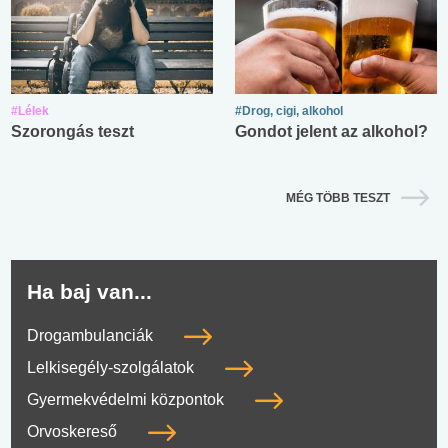
#Lélek
#Drog, cigi, alkohol
Szorongás teszt
Gondot jelent az alkohol?
MÉG TÖBB TESZT
Ha baj van...
Drogambulanciák
Lelkisegély-szolgálatok
Gyermekvédelmi központok
Orvoskereső