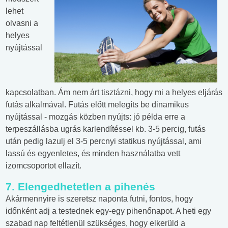
lehet
olvasni a
helyes
nyújtással
kapcsolatban. Ám nem árt tisztázni, hogy mi a helyes eljárás
futás alkalmával. Futás előtt melegíts be dinamikus
nyújtással - mozgás közben nyújts: jó példa erre a
terpeszállásba ugrás karlendítéssel kb. 3-5 percig, futás
után pedig lazulj el 3-5 percnyi statikus nyújtással, ami
lassú és egyenletes, és minden használatba vett
izomcsoportot ellazít.
7. Elengedhetetlen a pihenés
Akármennyire is szeretsz naponta futni, fontos, hogy
időnként adj a testednek egy-egy pihenőnapot. A heti egy
szabad nap feltétlenül szükséges, hogy elkerüld a