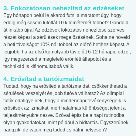
3. Fokozatosan nehezítsd az edzéseket
Egy hónapon belül le akarod futni a maratont úgy, hogy
eddig még sosem futottál 10 kilométernél többet? Gondold
át inkább újra! Az edzések fokozatos nehezítése szerves
részét képezi a sérülések megelőzésének. Soha ne növeld
a heti távolságot 10%-nál többel az előző hetihez képest. A
legjobb, ha az első komolyabb táv előtt 6-12 hónapig edzel,
így megszerzed a megfelelő erőnléti állapotot és a
technikád is kifinomultabbá válik.
4. Erősítsd a tartóizmaidat
Tudtad, hogy ha erősíted a tartóizmaidat, csökkentheted a
sérülések veszélyét és jobb futóvá válhatsz? Az olimpiai
futók odafigyelnek, hogy a mindennapi tevékenységeik is
erősítsék az izmaikat, mert hatalmas különbséget jelent a
teljesítményükre nézve. Szóval építs be a napi rutinodba
olyan gyakorlatokat, mint például a hídtartás. Egyszerűnek
hangzik, de vajon meg tudod csinálni helyesen?