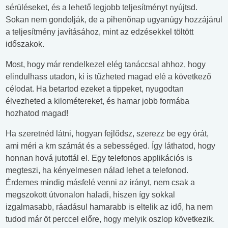
sérüléseket, és a lehető legjobb teljesítményt nyújtsd.
Sokan nem gondolják, de a pihenőnap ugyanúgy hozzájárul
a teljesítmény javításához, mint az edzésekkel töltött
időszakok.
Most, hogy már rendelkezel elég tanáccsal ahhoz, hogy
elindulhass utadon, ki is tűzheted magad elé a következő
célodat. Ha betartod ezeket a tippeket, nyugodtan
élvezheted a kilométereket, és hamar jobb formába
hozhatod magad!
Ha szeretnéd látni, hogyan fejlődsz, szerezz be egy órát,
ami méri a km számát és a sebességed. Így láthatod, hogy
honnan hová jutottál el. Egy telefonos applikációs is
megteszi, ha kényelmesen nálad lehet a telefonod.
Érdemes mindig másfelé venni az irányt, nem csak a
megszokott útvonalon haladi, hiszen így sokkal
izgalmasabb, ráadásul hamarabb is eltelik az idő, ha nem
tudod már öt perccel előre, hogy melyik oszlop következik.