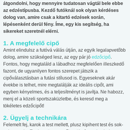
átgondolni, hogy mennyire tudatosan vágtál bele ebbe
az edzéstípusba. Kezdő futóknál sok olyan kérdéses
dolog van, amire csak a kitartó edzések során,
lépésenként derül fény. Íme, egy kis segítség, ha
sikereket szeretnél elérni.
1. A megfelelő cipő
Amint elindulsz a futóvá válás útján, az egyik legalapvetőbb
dolog, amire szükséged lesz, az egy pár jó
edzőcipő
.
Fontos, hogy megtaláld a lábadhoz megfelelően illeszkedő
fazont, de ugyanilyen fontos szerepet játszik a
cipőválasztásban a futási stílusod is. Egyeseknek akár
évekbe is telhet, mire megtalálják az ideális cipőt, ami
egyben kényelmes, és a teljesítményt is javítja. Ne habozz,
menj el a közeli sportszaküzletbe, és keresd meg a
tökéletes edzőcipőt!
2. Ügyelj a technikára
Felemelt fej, karok a test mellett, plusz kipihent test és sok-