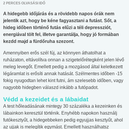
2 PERCES OLVASÁSI IDŐ
A hidegebb időjárás és a rövidebb napos órák nem
jelentik azt, hogy be kéne fagyasztani a futást. Sőt, a
hideg időben történő futás elűzi a téli depressziót,
energiával tölt fel, illetve garantálja, hogy jó formában
kezdd majd a fürdőruha szezont.
Amennyiben erős szél fúj, az könnyen áthatolhat a
ruházaton, eltávolítva onnan a szigetelőrétegként jelen lévő
meleg levegőt. Emellett pedig a mozgásod által keletkezett
légáramlat is erősíti annak hatását. Szélmentes időben -15
fokig nyugodtan lehet kint futni, ám szelesebb időben, vagy
nagyobb hidegben válaszd inkább a futópadot.
Védd a kezeidet és a lábaidat
A test hőleadásának mintegy 30 százaléka a kezeinken és
lábainkon keresztül történik. Enyhébb napokon használj
futókesztyűt, a hidegebbeken pedig egyujjas kesztyűt, ahol
az ujjak is melegítik egymást. Emellett használhatsz