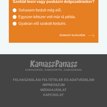
Szoktál lesni vagy puskázni dolgozatíráskor?
Sohasem fordult még elő.
Egyszer-kétszer volt már rá példa.
Gyakran elő szokott fordulni.
SZAVAZAT ELKÜLDÉSE
KAMASZOKRÓL, KAMASZOKTÓL, KAMASZOKNAK
FELHASZNÁLÁSI FELTÉTELEK ÉS ADATVÉDELEM
IMPRESSZUM
MÉDIAAJÁNLAT
KAPCSOLAT