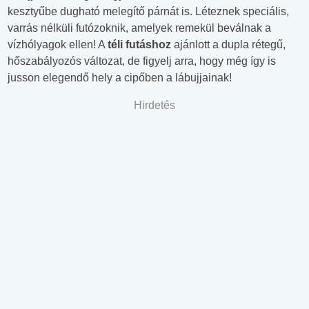
kesztyűbe dugható melegítő párnát is. Léteznek speciális,
varrás nélküli futózoknik, amelyek remekül beválnak a
vízhólyagok ellen! A
téli futáshoz
ajánlott a dupla rétegű,
hőszabályozós változat, de figyelj arra, hogy még így is
jusson elegendő hely a cipőben a lábujjainak!
Hirdetés