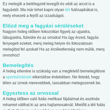
Ez melegíti a belélegzett levegőt és védi az arcot is a
fagyástól. Ma már lehet kapni olyan
téli
futósapkákat is,
mely elvezeti a fejről az izzadságot.
Előzd meg a fagyási sérüléseket
Nagyon hideg időben fokozottan figyelj az ujjaidra,
lábujjaidra, füleidre és az orrodra! Ha úgy érzed, fagyás
fenyegeti ezeket, menj meleg helyre és fokozatosan
melegítsd fel azokat! Ha az érzéketlenség nem múlik, menj
orvoshoz!
Bemelegítés
A hideg ellenére is szükség van a megfelelő bemelegítésre
a
sportsérülések
elkerülése érdekében. Ne feledd, hogy
télen az izmok merevebbek, lassabban melegszenek be.
Egyeztess az orvossal
A hideg időben való futás mellkasi fájdalmat és asztmás
rohamot válthat ki az arra hajlamosaknál. Mielőtt a téli futás