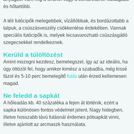
és hőtartóbb.
A téli futócipők melegebbek, vízállóbbak, és bordázottabb a
talpuk, a csúszásveszély csökkentése érdekében. Vannak
speciális futócipők is, melyek lecsavarozható csúszásgátló
szegecsekkel rendelkeznek.
Kerüld a túlöltözést
Amint mozogni kezdesz, bemelegszel, így az az ideális, ha
úgy öltözöl fel, hogy amikor kimész a szabadba, még kissé
fázol és 5-10 perc bemelegítő
futás
után érzed kellemesen
magad.
Ne feledd a sapkát
A hőleadás kb. 40 százaléka a fejen át történik, ezért a
sapka különösen fontos védelmet jelent. Nagy hidegben,
illetve hosszabb távú futásnál érdemes pótsapkát vinni,
illetve ajánlott az arcmaszk használata.