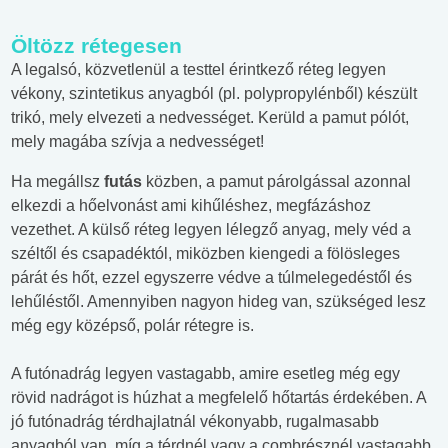
Öltözz rétegesen
A legalsó, közvetlenül a testtel érintkező réteg legyen
vékony, szintetikus anyagból (pl. polypropylénből) készült
trikó, mely elvezeti a nedvességet. Kerüld a pamut pólót,
mely magába szívja a nedvességet!
Ha megállsz
futás
közben, a pamut párolgással azonnal
elkezdi a hőelvonást ami kihűléshez, megfázáshoz
vezethet. A külső réteg legyen lélegző anyag, mely véd a
széltől és csapadéktól, miközben kiengedi a fölösleges
párát és hőt, ezzel egyszerre védve a túlmelegedéstől és
lehűléstől. Amennyiben nagyon hideg van, szükséged lesz
még egy középső, polár rétegre is.
A futónadrág legyen vastagabb, amire esetleg még egy
rövid nadrágot is húzhat a megfelelő hőtartás érdekében. A
jó futónadrág térdhajlatnál vékonyabb, rugalmasabb
anyagból van, míg a térdnél vagy a combrésznél vastagabb