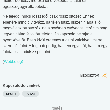
mellett döntesz, méresd fel orvosoddal általános
egészségügyi állapotodat!
Ne feledd, nincs rossz idő, csak rossz öltözet. Ennek
ellenére mindig vigyázz, ha télen futsz, hiszen hiába a jól
megválasztott öltözék, ha a sötétben eltévedsz. Ezért mindig
legyen nálad feltöltött telefon, és kapcsold be rajta a
nyomkövetőt. Ezen kívül érdemes tudatni valakivel, merre
szeretnél futni. A legjobb pedig, ha nem egyedül, hanem egy
futótárssal indulsz sportolni.
(
Webbeteg)
MEGOSZTOM
Kapcsolódó címkék
SPORT
FUTÁS
Hirdetés