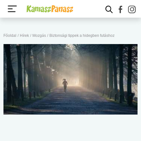
Főoldal
/
Hírek
/
Mozgás
/
Biztonsági tippek a hidegben futáshoz