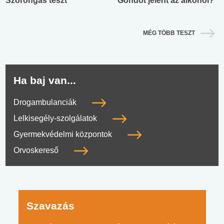
Szorongás teszt
Gondot jelent az alkohol?
MÉG TÖBB TESZT
Ha baj van...
Drogambulanciák
Lelkisegély-szolgálatok
Gyermekvédelmi központok
Orvoskereső
Szavazás