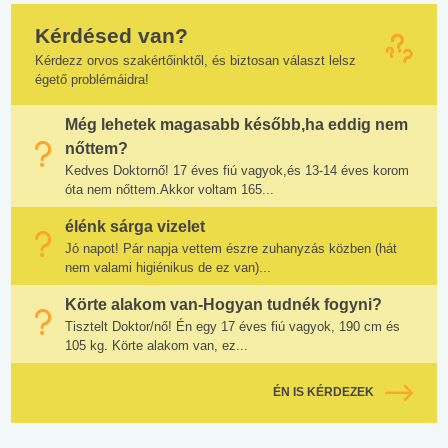
Kérdésed van?
Kérdezz orvos szakértőinktől, és biztosan választ lelsz
égető problémáidra!
Még lehetek magasabb később,ha eddig nem
nőttem?
Kedves Doktornő! 17 éves fiú vagyok,és 13-14 éves korom
óta nem nőttem.Akkor voltam 165...
élénk sárga vizelet
Jó napot! Pár napja vettem észre zuhanyzás közben (hát
nem valami higiénikus de ez van)...
Körte alakom van-Hogyan tudnék fogyni?
Tisztelt Doktor/nő! Én egy 17 éves fiú vagyok, 190 cm és
105 kg. Körte alakom van, ez...
ÉN IS KÉRDEZEK