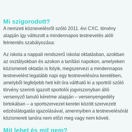
Mi szigorodott?
A nemzeti köznevelésről szóló 2011. évi CXC. törvény
alapján így változott a mindennapos testnevelés alóli
felmentés szabályozása:
Az iskola a nappali rendszerű iskolai oktatásban, azokban
az osztályokban és azokon a tanítási napokon, amelyeken
közismereti oktatás is folyik, megszervezi a mindennapos
testnevelést legalább napi egy testnevelésóra keretében,
amelyből legfeljebb heti két óra váltható ki a sportról szóló
törvény szerinti igazolt sportolói jogviszonyban álló
versenyző tanuló kérelme alapján – versenyengedély
birtokában – a sportszervezet keretei között szervezett
edzéslátogatás igazolásával, amennyiben a testnevelésórát
közismereti tanóra nem előzi meg vagy nem követi.
Mit lehet és mit nem?