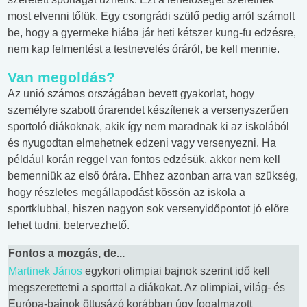
most elvenni tőlük. Egy csongrádi szülő pedig arról számolt
be, hogy a gyermeke hiába jár heti kétszer kung-fu edzésre,
nem kap felmentést a testnevelés óráról, be kell mennie.
Van megoldás?
Az unió számos országában bevett gyakorlat, hogy
személyre szabott órarendet készítenek a versenyszerűen
sportoló diákoknak, akik így nem maradnak ki az iskolából
és nyugodtan elmehetnek edzeni vagy versenyezni. Ha
például korán reggel van fontos edzésük, akkor nem kell
bemenniük az első órára. Ehhez azonban arra van szükség,
hogy részletes megállapodást kössön az iskola a
sportklubbal, hiszen nagyon sok versenyidőpontot jó előre
lehet tudni, betervezhető.
Fontos a mozgás, de...
Martinek János
egykori olimpiai bajnok szerint idő kell
megszerettetni a sporttal a diákokat. Az olimpiai, világ- és
Európa-bajnok öttusázó korábban úgy fogalmazott