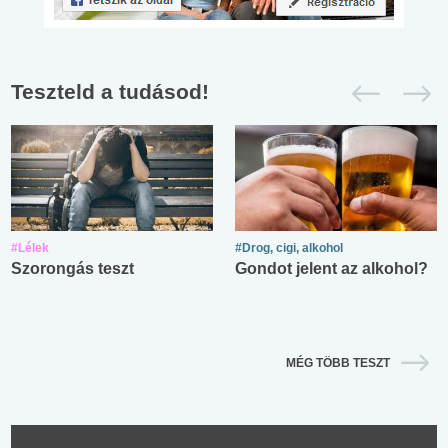
Teszteld a tudásod!
#Lélek
#Drog, cigi, alkohol
Szorongás teszt
Gondot jelent az alkohol?
MÉG TÖBB TESZT