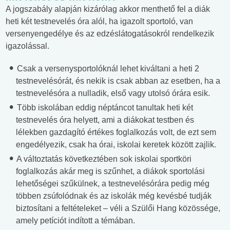
A jogszabály alapján kizárólag akkor menthető fel a diák
heti két testnevelés óra alól, ha igazolt sportoló, van
versenyengedélye és az edzéslátogatásokról rendelkezik
igazolással.
Csak a versenysportolóknál lehet kiváltani a heti 2
testnevelésórát, és nekik is csak abban az esetben, ha a
testnevelésóra a nulladik, első vagy utolsó órára esik.
Több iskolában eddig néptáncot tanultak heti két
testnevelés óra helyett, ami a diákokat testben és
lélekben gazdagító értékes foglalkozás volt, de ezt sem
engedélyezik, csak ha órai, iskolai keretek között zajlik.
A változtatás következtében sok iskolai sportköri
foglalkozás akár meg is szűnhet, a diákok sportolási
lehetőségei szűkülnek, a testnevelésórára pedig még
többen zsúfolódnak és az iskolák még kevésbé tudják
biztosítani a feltételeket – véli a Szülői Hang közössége,
amely petíciót indított a témában.