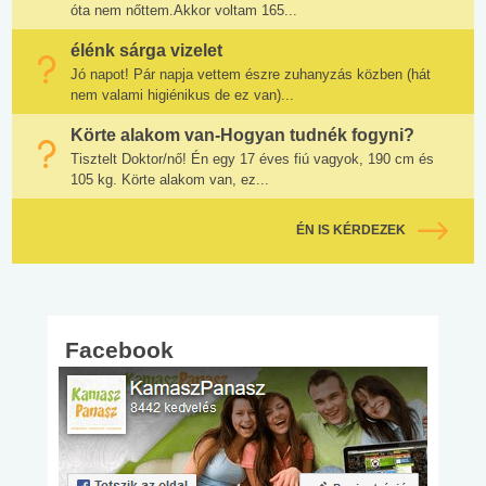
óta nem nőttem.Akkor voltam 165...
élénk sárga vizelet
Jó napot! Pár napja vettem észre zuhanyzás közben (hát
nem valami higiénikus de ez van)...
Körte alakom van-Hogyan tudnék fogyni?
Tisztelt Doktor/nő! Én egy 17 éves fiú vagyok, 190 cm és
105 kg. Körte alakom van, ez...
ÉN IS KÉRDEZEK
Facebook