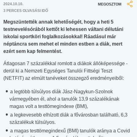
2024.10.10.
MEGOSZTOM
3 PERCES OLVASÁSI IDŐ
Megszüntették annak lehetőségét, hogy a heti 5
testnevelésórából kettőt ki lehessen váltani délutáni
iskolai sportköri foglalkozásokkal! Ráadásul már
néptáncra sem mehet el minden estben a diák, mert
ezért sem kap felmentést.
Átlagosan 7 százalékkal romlott a diákok állóképessége -
derül ki a Nemzeti Egységes Tanulói Fittségi Teszt
(NETFIT) az elmúlt tanéveket összegző eredményeiből:
a legtöbb túlsúlyos diák Jász-Nagykun-Szolnok
vármegyében él, ahol a tanulók 13,9 százalékának
magas volt a testtömegindexe (BMI),
a legkevesebb elhízott diák a fővárosban található, 6,3
százalékuk túlsúlyos.
a magas testtömegindexű (BMI) tanulók aránya a Covid