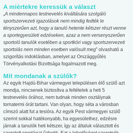
A miértekre keressük a választ
„
A mindennapos testnevelés kiváltására szolgáló
sportszervezeti igazolások nem mindig fedték le
tényszerűen azt, hogy a tanuló hetente kétszer részt venne
a sportegyesületi edzéseken, azaz a nem versenyszerűen
sportoló tanulók esetében a sportköri vagy sportszervezeti
sportolás nem minden esetben valósult meg
” olvasható a
szigorítás indoklásban, amelyet az Országgyűlés
Törvényalkotási Bizottsága fogalmazott meg.
Mit mondanak a szülők?
Az egyik Hajdú-Bihar vármegyei településen élő szülő azt
mondja, nincsenek biztosítva a feltételek a heti 5
testnevelés órához, nem tudnak minden osztálynak
tornatermi órát tartani. Van olyan, hogy séta a városban
címszó alatt fut a tesióra. Az egyik Pest vármegyei szülő
szerint sokkal hatékonyabb, ha egyesülethez, edzésre
járnak a tanulók heti kétszer, így az általuk választott és
szeretett sportágat űzhetik. Ezt a lehetőséget szeretnék