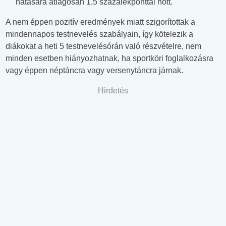
hatására átlagosan 1,5 százalékponttal nőtt.
A nem éppen pozitív eredmények miatt szigorítottak a
mindennapos testnevelés szabályain, így kötelezik a
diákokat a heti 5 testnevelésórán való részvételre, nem
minden esetben hiányozhatnak, ha sportköri foglalkozásra
vagy éppen néptáncra vagy versenytáncra járnak.
Hirdetés