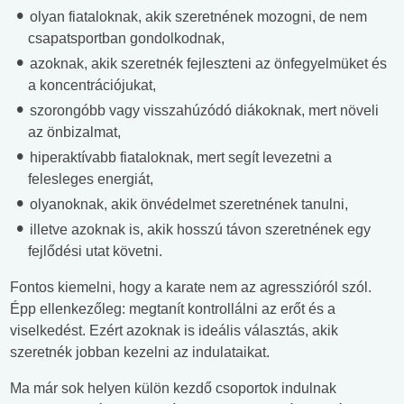
olyan fiataloknak, akik szeretnének mozogni, de nem
csapatsportban gondolkodnak,
azoknak, akik szeretnék fejleszteni az önfegyelmüket és
a koncentrációjukat,
szorongóbb vagy visszahúzódó diákoknak, mert növeli
az önbizalmat,
hiperaktívabb fiataloknak, mert segít levezetni a
felesleges energiát,
olyanoknak, akik önvédelmet szeretnének tanulni,
illetve azoknak is, akik hosszú távon szeretnének egy
fejlődési utat követni.
Fontos kiemelni, hogy a karate nem az agresszióról szól.
Épp ellenkezőleg: megtanít kontrollálni az erőt és a
viselkedést. Ezért azoknak is ideális választás, akik
szeretnék jobban kezelni az indulataikat.
Ma már sok helyen külön kezdő csoportok indulnak