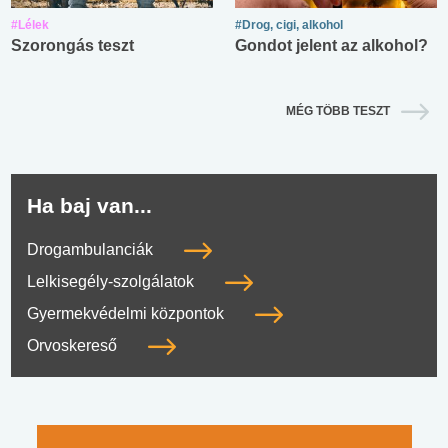
#Lélek
#Drog, cigi, alkohol
Szorongás teszt
Gondot jelent az alkohol?
MÉG TÖBB TESZT
Ha baj van...
Drogambulanciák
Lelkisegély-szolgálatok
Gyermekvédelmi központok
Orvoskereső