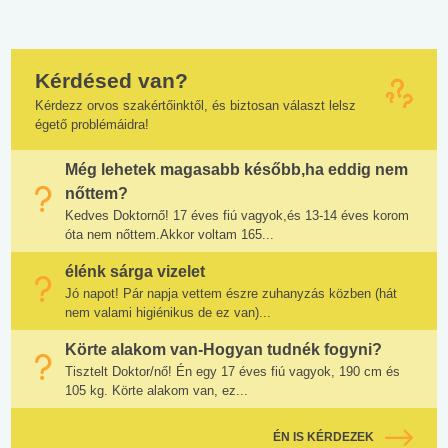
Kérdésed van?
Kérdezz orvos szakértőinktől, és biztosan választ lelsz
égető problémáidra!
Még lehetek magasabb később,ha eddig nem
nőttem?
Kedves Doktornő! 17 éves fiú vagyok,és 13-14 éves korom
óta nem nőttem.Akkor voltam 165...
élénk sárga vizelet
Jó napot! Pár napja vettem észre zuhanyzás közben (hát
nem valami higiénikus de ez van)...
Körte alakom van-Hogyan tudnék fogyni?
Tisztelt Doktor/nő! Én egy 17 éves fiú vagyok, 190 cm és
105 kg. Körte alakom van, ez...
ÉN IS KÉRDEZEK