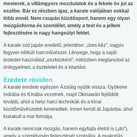
mesterek, a villámgyors mozdulatok és a fekete öv jut az
eszébe. Bár ez részben igaz, a karate valójában sokkal
több ennél. Nem csupán küzdősport, hanem egy olyan
mozgásforma és szemlélet, amely a test és a jellem
fejlesztésére is nagy hangsúlyt fektet.
A karate szó japán eredetű, jelentése: „üres kéz”, vagyis
fegyver nélküli harcművészet. Lényege, hogy a saját
testedet használod „eszközként”, miközben megtanulod az
önfegyelmet, a tiszteletet és a kitartást.
Eredete röviden
A karate eredete egészen Ázsiáig nyúlik vissza. Gyökerei
Indiába és Kínába vezetnek, majd Okinawán fejlődött
tovább, ahol a helyi harci technikák és a kínai
küzdőművészetek keveredtek. Innen került át Japánba, ahol
kialakult a mai formája.
A karate nemcsak mozgás, hanem egyfajta életút is („do”),
amely a személyiség fejlesztését szolgálja. A gyakorlás