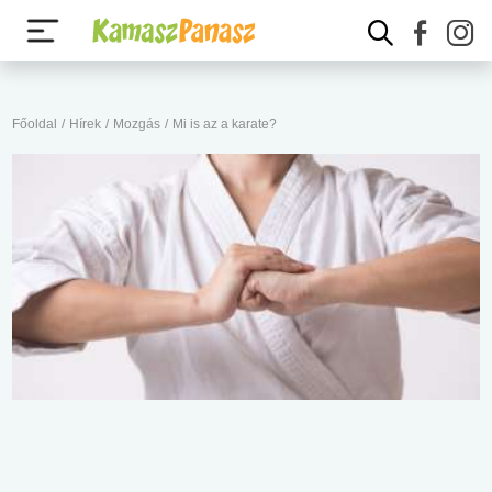
Főoldal
/
Hírek
/
Mozgás
/
Mi is az a karate?