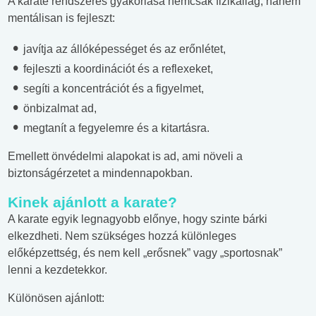
A karate rendszeres gyakorlása nemcsak fizikailag, hanem
mentálisan is fejleszt:
javítja az állóképességet és az erőnlétet,
fejleszti a koordinációt és a reflexeket,
segíti a koncentrációt és a figyelmet,
önbizalmat ad,
megtanít a fegyelemre és a kitartásra.
Emellett önvédelmi alapokat is ad, ami növeli a
biztonságérzetet a mindennapokban.
Kinek ajánlott a karate?
A karate egyik legnagyobb előnye, hogy szinte bárki
elkezdheti. Nem szükséges hozzá különleges
előképzettség, és nem kell „erősnek” vagy „sportosnak”
lenni a kezdetekkor.
Különösen ajánlott: