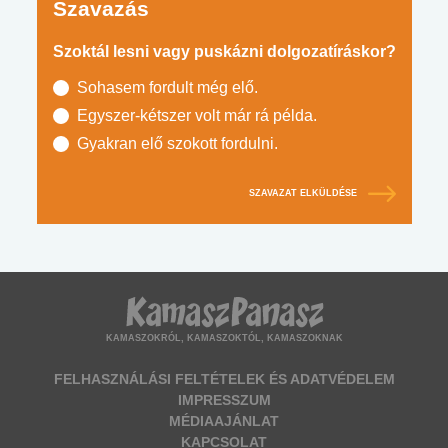
Szavazás
Szoktál lesni vagy puskázni dolgozatíráskor?
Sohasem fordult még elő.
Egyszer-kétszer volt már rá példa.
Gyakran elő szokott fordulni.
SZAVAZAT ELKÜLDÉSE
KAMASZOKRÓL, KAMASZOKTÓL, KAMASZOKNAK
FELHASZNÁLÁSI FELTÉTELEK ÉS ADATVÉDELEM
IMPRESSZUM
MÉDIAAJÁNLAT
KAPCSOLAT