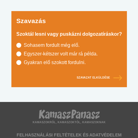
Szavazás
Szoktál lesni vagy puskázni dolgozatíráskor?
Sohasem fordult még elő.
Egyszer-kétszer volt már rá példa.
Gyakran elő szokott fordulni.
SZAVAZAT ELKÜLDÉSE
KAMASZOKRÓL, KAMASZOKTÓL, KAMASZOKNAK
FELHASZNÁLÁSI FELTÉTELEK ÉS ADATVÉDELEM