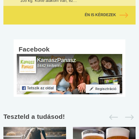
105 kg. Körte alakom van, ez...
ÉN IS KÉRDEZEK
Facebook
Teszteld a tudásod!