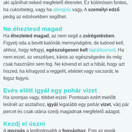
aki ajánlhat neked megfelelő étrendet. Ez különösen fontos,
ha cukorbeteg, vagy ha
allergiás
vagy. A
személyi edző
pedig az edzésekben segíthet.
Ne éheztesd magad
Ha
éhezteted magad
, az nem segít a
zsírégetésben
.
Figyelj oda a bevitt kalóriák mennyiségére, de tudnod kell,
ahhoz, hogy lefogyj,
egészségesen kell
táplálkoznod
. Ha
nem eszel, az veszélyes, káros az egészségedre és még
csak használni sem fog. Ne kövesd el azt a hibát, hogy azt
hiszed, ha kihagyod a reggelit, ebédet vagy vacsorát, le
fogsz fogyni.
Evés előtt igyál egy pohár vizet
Ha szomjas vagy, többet eszel. Pontosan ezért mielőtt
leülnél az asztalhoz,
igyál
legalább egy pohár
vizet
, várj pár
percet és csak utána szedj magadnak megfelelő adagot.
Kezdj el úszni
A
mozgás
a legfontosabb a
fogyáshoz
. Erre az egyik