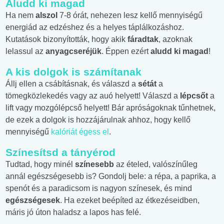
Aludd ki magad
Ha nem
alszol
7-8 órát, nehezen lesz kellő mennyiségű
energiád az edzéshez és a helyes táplálkozáshoz.
Kutatások bizonyították, hogy akik
fáradtak
, azoknak
lelassul az
anyagcseréjük
. Éppen ezért
aludd ki magad
!
A kis dolgok is számítanak
Állj ellen a csábításnak, és válaszd a
sétát
a
tömegközlekedés vagy az auó helyett! Válaszd a
lépcsőt
a
lift vagy mozgólépcső helyett! Bár apróságoknak tűnhetnek,
de ezek a dolgok is hozzájárulnak ahhoz, hogy kellő
mennyiségű
kalóriát égess el
.
Színesítsd a tányérod
Tudtad, hogy minél
színesebb
az ételed, valószínűleg
annál egészségesebb is? Gondolj bele: a répa, a paprika, a
spenót és a paradicsom is nagyon színesek, és mind
egészségesek
. Ha ezeket beépíted az étkezéseidben,
máris jó úton haladsz a lapos has felé.