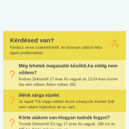
Kérdésed van?
Kérdezz orvos szakértőinktől, és biztosan választ lelsz
égető problémáidra!
Még lehetek magasabb később,ha eddig nem
nőttem?
Kedves Doktornő! 17 éves fiú vagyok,és 13-14 éves korom
óta nem nőttem.Akkor voltam 165...
élénk sárga vizelet
Jó napot! Pár napja vettem észre zuhanyzás közben (hát
nem valami higiénikus de ez van)...
Körte alakom van-Hogyan tudnék fogyni?
Tisztelt Doktor/nő! Én egy 17 éves fiú vagyok, 190 cm és