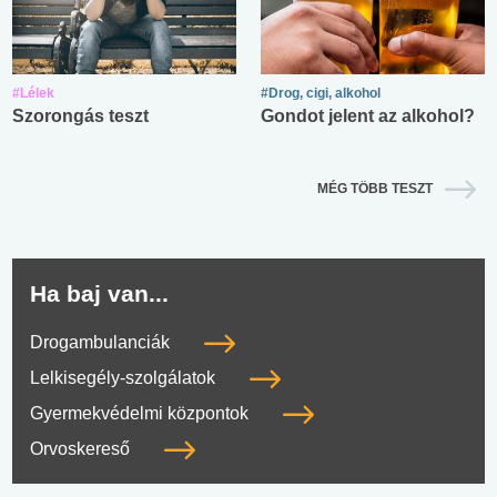
#Lélek
#Drog, cigi, alkohol
Szorongás teszt
Gondot jelent az alkohol?
MÉG TÖBB TESZT
Ha baj van...
Drogambulanciák
Lelkisegély-szolgálatok
Gyermekvédelmi központok
Orvoskereső