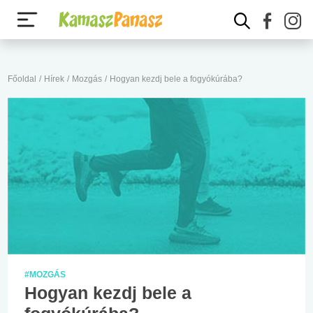
Főoldal
/
Hírek
/
Mozgás
/
Hogyan kezdj bele a fogyókúrába?
#MOZGÁS
Hogyan kezdj bele a