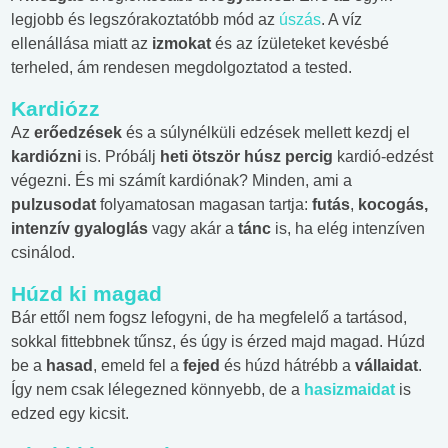
legjobb és legszórakoztatóbb mód az
úszás
. A víz
ellenállása miatt az
izmokat
és az ízületeket kevésbé
terheled, ám rendesen megdolgoztatod a tested.
Kardiózz
Az
erőedzések
és a súlynélküli edzések mellett kezdj el
kardiózni
is. Próbálj
heti ötször húsz percig
kardió-edzést
végezni. És mi számít kardiónak? Minden, ami a
pulzusodat
folyamatosan magasan tartja:
futás
,
kocogás,
intenzív gyaloglás
vagy akár a
tánc
is, ha elég intenzíven
csinálod.
Húzd ki magad
Bár ettől nem fogsz lefogyni, de ha megfelelő a tartásod,
sokkal fittebbnek tűnsz, és úgy is érzed majd magad. Húzd
be a
hasad
, emeld fel a
fejed
és húzd hátrébb a
vállaidat
.
Így nem csak lélegezned könnyebb, de a
hasizmaidat
is
edzed egy kicsit.