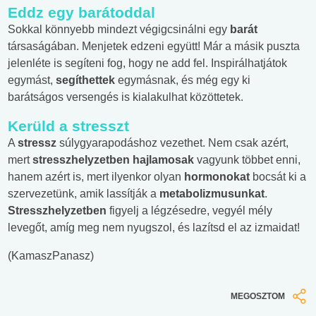
Eddz egy barátoddal
Sokkal könnyebb mindezt végigcsinálni egy
barát
társaságában. Menjetek edzeni együtt! Már a másik puszta
jelenléte is segíteni fog, hogy ne add fel. Inspirálhatjátok
egymást,
segíthettek
egymásnak, és még egy ki
barátságos versengés is kialakulhat közöttetek.
Kerüld a stresszt
A
stressz
súlygyarapodáshoz vezethet. Nem csak azért,
mert
stresszhelyzetben
hajlamosak
vagyunk többet enni,
hanem azért is, mert ilyenkor olyan
hormonokat
bocsát ki a
szervezetünk, amik lassítják a
metabolizmusunkat
.
Stresszhelyzetben
figyelj a légzésedre, vegyél mély
levegőt, amíg meg nem nyugszol, és lazítsd el az izmaidat!
(KamaszPanasz)
MEGOSZTOM