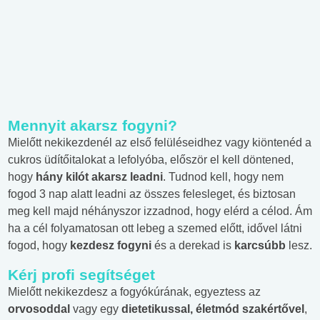
Mennyit akarsz fogyni?
Mielőtt nekikezdenél az első felüléseidhez vagy kiöntenéd a
cukros üdítőitalokat a lefolyóba, először el kell döntened,
hogy
hány kilót akarsz leadni
. Tudnod kell, hogy nem
fogod 3 nap alatt leadni az összes felesleget, és biztosan
meg kell majd néhányszor izzadnod, hogy elérd a célod. Ám
ha a cél folyamatosan ott lebeg a szemed előtt, idővel látni
fogod, hogy
kezdesz fogyni
és a derekad is
karcsúbb
lesz.
Kérj profi segítséget
Mielőtt nekikezdesz a fogyókúrának, egyeztess az
orvosoddal
vagy egy
dietetikussal, életmód szakértővel
,