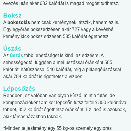
evezés után akár 682 kalóriát is magad mögött tudhatsz.
Boksz
A
bokszolás
nem csak keménynek látszik, hanem az is.
Egy egyórás bokszedzésen akár 727 vagy a kevésbé
kemény kick-boksz edzésen 585 kalóriát égethetsz.
Úszás
Az
úszás
több lehetőséget is kínál az edzésre. A
sebességedtől függően a mellúszással óránként 585
kalóriát, hátúszással 540 kalóriát, míg a pillangóúszással
akár 784 kalóriát is égethetsz a vízben.
Lépcsőzés
Rendben, ez valóban van olyan kínzó, mint a futás, de
kompenzációként amikor lépcsőn futsz felfelé 300 kalóriával
többet, 852 kalóriát égethetsz óránként. Ez ideális azoknak,
akik társasházakban laknak.
*
Minden teljesítmény egy 55 kg-os személy egy órás