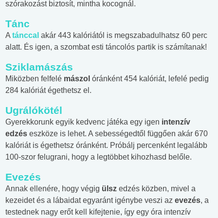
szórakozást biztosít, mintha kocognál.
Tánc
A
tánccal
akár 443 kalóriától is megszabadulhatsz 60 perc
alatt. És igen, a szombat esti táncolós partik is számítanak!
Sziklamászás
Miközben felfelé
mászol
óránként 454 kalóriát, lefelé pedig
284 kalóriát égethetsz el.
Ugrálókötél
Gyerekkorunk egyik kedvenc játéka egy igen
intenzív
edzés
eszköze is lehet. A sebességedtől függően akár 670
kalóriát is égethetsz óránként. Próbálj percenként legalább
100-szor felugrani, hogy a legtöbbet kihozhasd belőle.
Evezés
Annak ellenére, hogy végig
ülsz
edzés közben, mivel a
kezeidet és a lábaidat egyaránt igénybe veszi az
evezés
, a
testednek nagy erőt kell kifejtenie, így egy óra intenzív