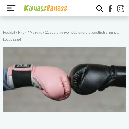
Főoldal
/
Hírek
/
Mozgás
/
11 sport, amivel több energiát égethetsz, mint a
kocogással