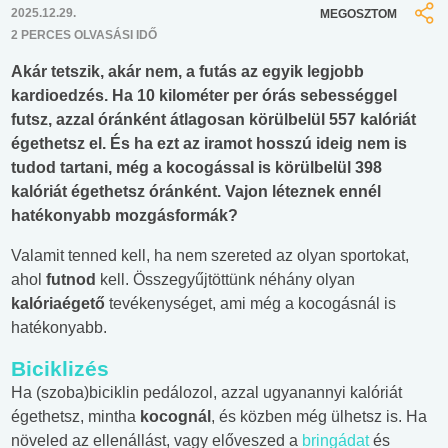
2025.12.29.
MEGOSZTOM
2 PERCES OLVASÁSI IDŐ
Akár tetszik, akár nem, a futás az egyik legjobb
kardioedzés. Ha 10 kilométer per órás sebességgel
futsz, azzal óránként átlagosan körülbelül 557 kalóriát
égethetsz el. És ha ezt az iramot hosszú ideig nem is
tudod tartani, még a kocogással is körülbelül 398
kalóriát égethetsz óránként. Vajon léteznek ennél
hatékonyabb mozgásformák?
Valamit tenned kell, ha nem szereted az olyan sportokat,
ahol
futnod
kell. Összegyűjtöttünk néhány olyan
kalóriaégető
tevékenységet, ami még a kocogásnál is
hatékonyabb.
Biciklizés
Ha (szoba)biciklin pedálozol, azzal ugyanannyi kalóriát
égethetsz, mintha
kocognál
, és közben még ülhetsz is. Ha
növeled az ellenállást, vagy előveszed a
bringádat
és