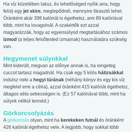
Ha víz közelében laksz, és lehetőséged nyílik arra, hogy
felülj egy
jet skire
, meglepődnél, mennyire fárasztó lehet.
Óránként akár 398 kalóriát is égethetsz, ami 89 kalóriával
több, mint ha lovagolnál. A szakértők ezt azzal
magyarázzák, hogy az egyensúlyod megtartásához számos
izmod
(a teljes felsőtested izmainak) használatára szükség
van.
Hegymenet súlyokkal
Mint kiderült, megvan az előnye annak is, ha rengeteg
cuccot tartasz magadnál. Ha csak egy 5 kilós
hátizsákkal
indulsz neki a
hegyi túrának
(néhány könyv és egy kis víz
megfelel erre a célra), azzal óránként 415 kalóriát égethetsz,
átlagos séta sebességen is. (Ez 57 kalóriával több, mint ha
súlyok nélkül tennéd.)
Görkorcsolyázás
A
görkorizás
olyan, mint ha
kerekeken futnál
és óránként
426 kalóriát égethetsz vele. A legjobb, hogy sokkal több