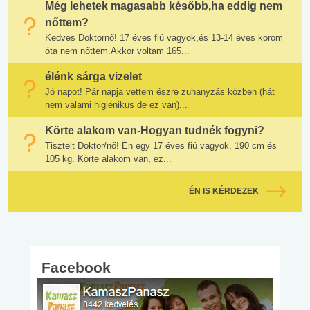
Még lehetek magasabb később,ha eddig nem
nőttem?
Kedves Doktornő! 17 éves fiú vagyok,és 13-14 éves korom
óta nem nőttem.Akkor voltam 165...
élénk sárga vizelet
Jó napot! Pár napja vettem észre zuhanyzás közben (hát
nem valami higiénikus de ez van)...
Körte alakom van-Hogyan tudnék fogyni?
Tisztelt Doktor/nő! Én egy 17 éves fiú vagyok, 190 cm és
105 kg. Körte alakom van, ez...
ÉN IS KÉRDEZEK
Facebook