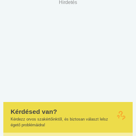
Hirdetés
Kérdésed van?
Kérdezz orvos szakértőinktől, és biztosan választ lelsz
égető problémáidra!