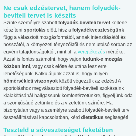
Ne csak edzéstervet, hanem folyadék-
beviteli tervet is készíts
Szinte személyre szabott
folyadék-beviteli tervet
kellene
készíteni
sportolás
előtt, hisz a
folyadékveszteségünk
függ a választott mozgásformától, annak intenzitásától és
hosszától, a környezeti tényezőktől és nem utolsó sorban az
egyéni tulajdonságoktól, mint pl. a
verejtékezés
mértéke.
Azzal is fontos számolni, hogy vajon
tudunk-e mozgás
közben inni
, vagy csak előtte és utána lesz erre
lehetőségünk. Kalkuláljunk azzal is, hogy milyen
hőmérsékleti viszonyok
között végezzük az edzést! A
sportoláshoz megválasztott folyadék-beviteli szokásaink
kialakításánál hallgassunk komfortérzetünkre, figyeljünk oda
a szomjúságérzetünkre és a vizeletünk színére. Ha
bizonytalan vagy a személyre szabott folyadék-beviteli terv
összeállításával kapcsolatban, kérd
dietetikus
segítségét!
Teszteld a sóveszteséget feketében