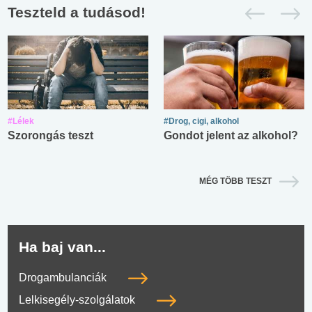
Teszteld a tudásod!
#Lélek
#Drog, cigi, alkohol
Szorongás teszt
Gondot jelent az alkohol?
MÉG TÖBB TESZT
Ha baj van...
Drogambulanciák
Lelkisegély-szolgálatok