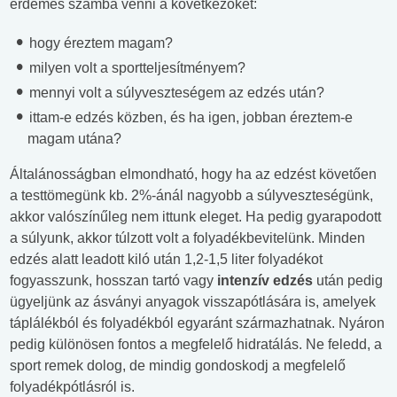
érdemes számba venni a következőket:
hogy éreztem magam?
milyen volt a sportteljesítményem?
mennyi volt a súlyveszteségem az edzés után?
ittam-e edzés közben, és ha igen, jobban éreztem-e
magam utána?
Általánosságban elmondható, hogy ha az edzést követően
a testtömegünk kb. 2%-ánál nagyobb a súlyveszteségünk,
akkor valószínűleg nem ittunk eleget. Ha pedig gyarapodott
a súlyunk, akkor túlzott volt a folyadékbevitelünk. Minden
edzés alatt leadott kiló után 1,2-1,5 liter folyadékot
fogyasszunk, hosszan tartó vagy
intenzív edzés
után pedig
ügyeljünk az ásványi anyagok visszapótlására is, amelyek
táplálékból és folyadékból egyaránt származhatnak. Nyáron
pedig különösen fontos a megfelelő hidratálás. Ne feledd, a
sport remek dolog, de mindig gondoskodj a megfelelő
folyadékpótlásról is.