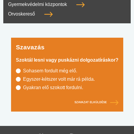
Gyermekvédelmi központok
Orvoskereső
Szavazás
Szoktál lesni vagy puskázni dolgozatíráskor?
Sohasem fordult még elő.
Egyszer-kétszer volt már rá példa.
Gyakran elő szokott fordulni.
SZAVAZAT ELKÜLDÉSE