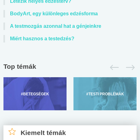
Létezik helyes edzésterv?
BodyArt, egy különleges edzésforma
A testmozgás azonnal hat a génjeinkre
Miért hasznos a testedzés?
Top témák
#BETEGSÉGEK
#TESTI PROBLÉMÁK
Kiemelt témák