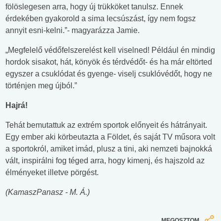
fölöslegesen arra, hogy új trükköket tanulsz. Ennek
érdekében gyakorold a sima lecsúszást, így nem fogsz
annyit esni-kelni.”- magyarázza Jamie.
„Megfelelő védőfelszerelést kell viselned! Például én mindig
hordok sisakot, hát, könyök és térdvédőt- és ha már eltörted
egyszer a csuklódat és gyenge- viselj csuklóvédőt, hogy ne
történjen meg újból.”
Hajrá!
Tehát bemutattuk az extrém sportok előnyeit és hátrányait.
Egy ember aki körbeutazta a Földet, és saját TV műsora volt
a sportokról, amiket imád, plusz a tini, aki nemzeti bajnokká
vált, inspirálni fog téged arra, hogy kimenj, és hajszold az
élményeket illetve pörgést.
(KamaszPanasz - M. Á.)
MEGOSZTOM