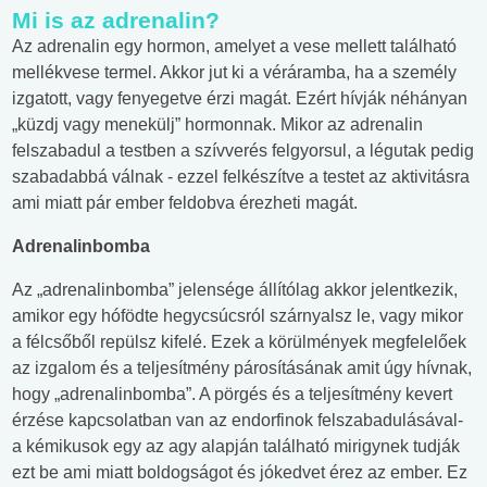
Mi is az adrenalin?
Az adrenalin egy hormon, amelyet a vese mellett található
mellékvese termel. Akkor jut ki a véráramba, ha a személy
izgatott, vagy fenyegetve érzi magát. Ezért hívják néhányan
„küzdj vagy menekülj” hormonnak. Mikor az adrenalin
felszabadul a testben a szívverés felgyorsul, a légutak pedig
szabadabbá válnak - ezzel felkészítve a testet az aktivitásra
ami miatt pár ember feldobva érezheti magát.
Adrenalinbomba
Az „adrenalinbomba” jelensége állítólag akkor jelentkezik,
amikor egy hófödte hegycsúcsról szárnyalsz le, vagy mikor
a félcsőből repülsz kifelé. Ezek a körülmények megfelelőek
az izgalom és a teljesítmény párosításának amit úgy hívnak,
hogy „adrenalinbomba”. A pörgés és a teljesítmény kevert
érzése kapcsolatban van az endorfinok felszabadulásával-
a kémikusok egy az agy alapján található mirigynek tudják
ezt be ami miatt boldogságot és jókedvet érez az ember. Ez