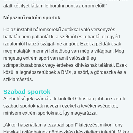
alatt két ilyet láttam felborulni pont az orrom előtt!”
Népszerű extrém sportok
Ha az instabil háromkerekű autókkal való versenyzés
hallatán nem pattantál ki a székból és rohantál el egyért
izgalomtól habzó szájjal- ne aggódj. Ezek a példák csak
megmutatják, mennyi lehetőség van még a világban. Még
rengeteg extrém sport van amit valószínűleg
szimpatikusabbnak vagy érdekes kihívásnak találnál. Ezek
közül a legnépszerűbbek a BMX, a szörf, a gördeszka és a
sziklamászás.
Szabad sportok
A lehetőségek számára tekintettel Christian jobban szereti
szabad sportoknak nevezni ezeket a tevékenységeket,
mintsem extrém sportoknak. Így magyarázza:
„Akkor használtam a „szabad sport” kifejezést mikor Tony
Hawk-al (világbajnok gördeszkás) készítettem interjút. Mikor