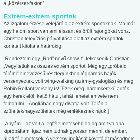
a „közérzet-faktor.”
Extrém-extrém sportok
Az izgalom érzése velejárója az extrém sportoknak. Ma már
egy halom sport van ami elszánt és őrült rajongókat vonz.
Christian televíziós pályafutása alatt az extrém sportok
korlátait kitolta a határokig.
„Rendeztem egy „Rad” nevű show-t”, lelkesedik Christian.
„Vegyítettük az összes extrém sportot. Még egy „próbáld
túlélni” elnevezésű részlegünkben légpárnás hajók
versenyeztek, volt wing-walking (szárny-gyaloglás) és még
Robin Rellant verseny is! [Ezek öreg, háromkerekű autók,
egy kerék elől, kettő hátul, tehát lehetetlen vele nem
felborulni... Angliában nagy divatja volt. Talán a
szüleitek/nagyszüleitek még emlékeznek rájuk.]
„Anyám... az volt a legfélelmetesebb dolog amit valaha
kipróbáltam! Igaz nem tudnak gyorsan menni, de ember,
állati félelmetesek. A verseny indítását követő öt másodperc