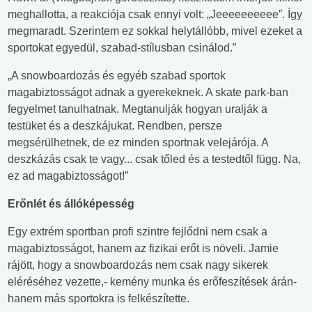
meghallotta, a reakciója csak ennyi volt: „Jeeeeeeeeee”. Így
megmaradt. Szerintem ez sokkal helytállóbb, mivel ezeket a
sportokat egyedül, szabad-stílusban csinálod.”
„A snowboardozás és egyéb szabad sportok
magabiztosságot adnak a gyerekeknek. A skate park-ban
fegyelmet tanulhatnak. Megtanulják hogyan uralják a
testüket és a deszkájukat. Rendben, persze
megsérülhetnek, de ez minden sportnak velejárója. A
deszkázás csak te vagy... csak tőled és a testedtől függ. Na,
ez ad magabiztosságot!”
Erőnlét és állóképesség
Egy extrém sportban profi szintre fejlődni nem csak a
magabiztosságot, hanem az fizikai erőt is növeli. Jamie
rájött, hogy a snowboardozás nem csak nagy sikerek
eléréséhez vezette,- kemény munka és erőfeszítések árán-
hanem más sportokra is felkészítette.