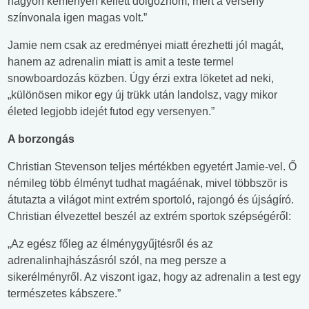
nagyon keményen kellett dolgoznom, mert a verseny
színvonala igen magas volt.”
Jamie nem csak az eredményei miatt érezhetti jól magát,
hanem az adrenalin miatt is amit a teste termel
snowboardozás közben. Úgy érzi extra löketet ad neki,
„különösen mikor egy új trükk után landolsz, vagy mikor
életed legjobb idejét futod egy versenyen.”
A borzongás
Christian Stevenson teljes mértékben egyetért Jamie-vel. Ő
némileg több élményt tudhat magáénak, mivel többször is
átutazta a világot mint extrém sportoló, rajongó és újságíró.
Christian élvezettel beszél az extrém sportok szépségéről:
„Az egész főleg az élménygyűjtésről és az
adrenalinhajhászásról szól, na meg persze a
sikerélményről. Az viszont igaz, hogy az adrenalin a test egy
természetes kábszere.”