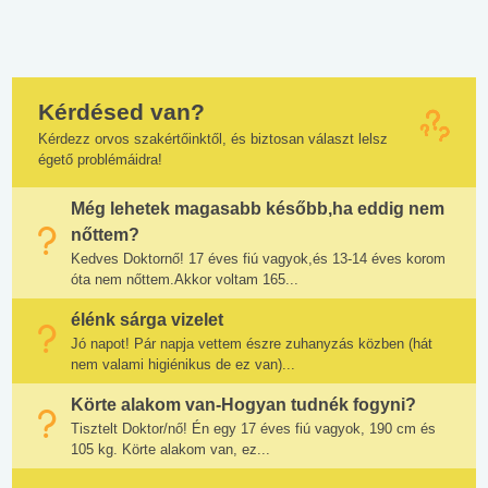
Kérdésed van?
Kérdezz orvos szakértőinktől, és biztosan választ lelsz
égető problémáidra!
Még lehetek magasabb később,ha eddig nem
nőttem?
Kedves Doktornő! 17 éves fiú vagyok,és 13-14 éves korom
óta nem nőttem.Akkor voltam 165...
élénk sárga vizelet
Jó napot! Pár napja vettem észre zuhanyzás közben (hát
nem valami higiénikus de ez van)...
Körte alakom van-Hogyan tudnék fogyni?
Tisztelt Doktor/nő! Én egy 17 éves fiú vagyok, 190 cm és
105 kg. Körte alakom van, ez...