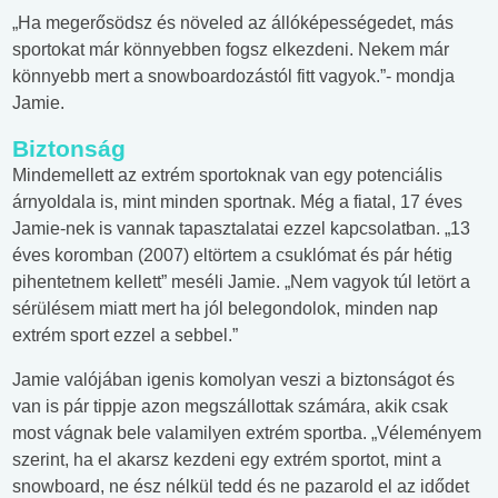
„Ha megerősödsz és növeled az állóképességedet, más
sportokat már könnyebben fogsz elkezdeni. Nekem már
könnyebb mert a snowboardozástól fitt vagyok.”- mondja
Jamie.
Biztonság
Mindemellett az extrém sportoknak van egy potenciális
árnyoldala is, mint minden sportnak. Még a fiatal, 17 éves
Jamie-nek is vannak tapasztalatai ezzel kapcsolatban. „13
éves koromban (2007) eltörtem a csuklómat és pár hétig
pihentetnem kellett” meséli Jamie. „Nem vagyok túl letört a
sérülésem miatt mert ha jól belegondolok, minden nap
extrém sport ezzel a sebbel.”
Jamie valójában igenis komolyan veszi a biztonságot és
van is pár tippje azon megszállottak számára, akik csak
most vágnak bele valamilyen extrém sportba. „Véleményem
szerint, ha el akarsz kezdeni egy extrém sportot, mint a
snowboard, ne ész nélkül tedd és ne pazarold el az idődet