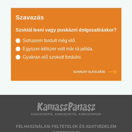
Szavazás
Szoktál lesni vagy puskázni dolgozatíráskor?
Sohasem fordult még elő.
Egyszer-kétszer volt már rá példa.
Gyakran elő szokott fordulni.
SZAVAZAT ELKÜLDÉSE
KAMASZOKRÓL, KAMASZOKTÓL, KAMASZOKNAK
FELHASZNÁLÁSI FELTÉTELEK ÉS ADATVÉDELEM