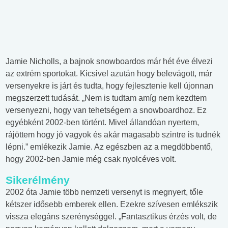
Jamie Nicholls, a bajnok snowboardos már hét éve élvezi
az extrém sportokat. Kicsivel azután hogy belevágott, már
versenyekre is járt és tudta, hogy fejlesztenie kell újonnan
megszerzett tudását. „Nem is tudtam amíg nem kezdtem
versenyezni, hogy van tehetségem a snowboardhoz. Ez
egyébként 2002-ben történt. Mivel állandóan nyertem,
rájöttem hogy jó vagyok és akár magasabb szintre is tudnék
lépni.” emlékezik Jamie. Az egészben az a megdöbbentő,
hogy 2002-ben Jamie még csak nyolcéves volt.
Sikerélmény
2002 óta Jamie több nemzeti versenyt is megnyert, tőle
kétszer idősebb emberek ellen. Ezekre szívesen emlékszik
vissza elegáns szerénységgel. „Fantasztikus érzés volt, de