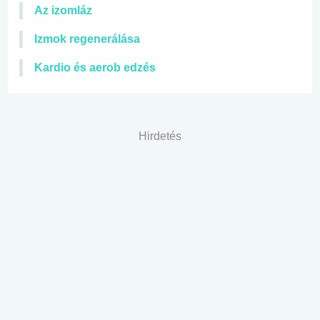
Az izomláz
Izmok regenerálása
Kardio és aerob edzés
Hirdetés