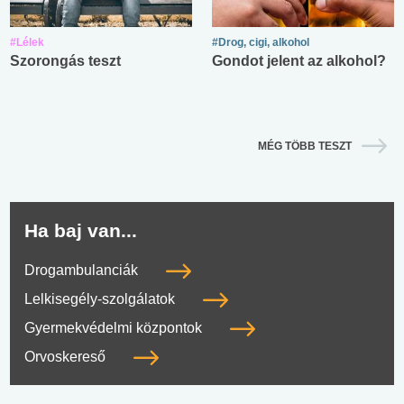
#Lélek
#Drog, cigi, alkohol
Szorongás teszt
Gondot jelent az alkohol?
MÉG TÖBB TESZT
Ha baj van...
Drogambulanciák
Lelkisegély-szolgálatok
Gyermekvédelmi központok
Orvoskereső