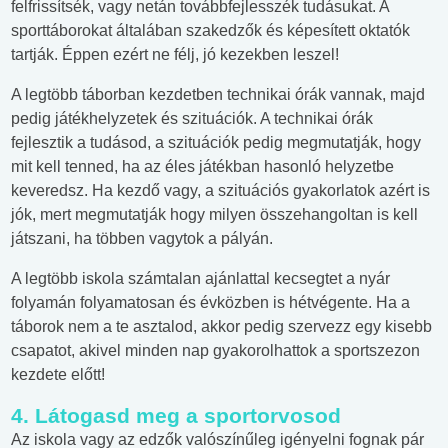
felfrissítsék, vagy netán továbbfejlesszék tudásukat. A
sporttáborokat általában szakedzők és képesített oktatók
tartják. Éppen ezért ne félj, jó kezekben leszel!
A legtöbb táborban kezdetben technikai órák vannak, majd
pedig játékhelyzetek és szituációk. A technikai órák
fejlesztik a tudásod, a szituációk pedig megmutatják, hogy
mit kell tenned, ha az éles játékban hasonló helyzetbe
keveredsz. Ha kezdő vagy, a szituációs gyakorlatok azért is
jók, mert megmutatják hogy milyen összehangoltan is kell
játszani, ha többen vagytok a pályán.
A legtöbb iskola számtalan ajánlattal kecsegtet a nyár
folyamán folyamatosan és évközben is hétvégente. Ha a
táborok nem a te asztalod, akkor pedig szervezz egy kisebb
csapatot, akivel minden nap gyakorolhattok a sportszezon
kezdete előtt!
4. Látogasd meg a sportorvosod
Az iskola vagy az edzők valószínűleg igényelni fognak pár