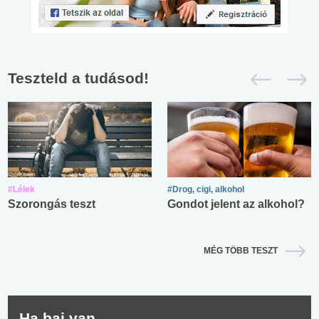
Teszteld a tudásod!
#Lélek
#Drog, cigi, alkohol
Szorongás teszt
Gondot jelent az alkohol?
MÉG TÖBB TESZT
Ha baj van...