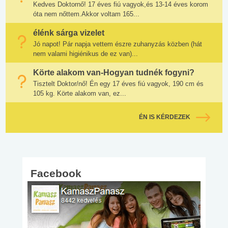
Kedves Doktornő! 17 éves fiú vagyok,és 13-14 éves korom
óta nem nőttem.Akkor voltam 165...
élénk sárga vizelet
Jó napot! Pár napja vettem észre zuhanyzás közben (hát
nem valami higiénikus de ez van)...
Körte alakom van-Hogyan tudnék fogyni?
Tisztelt Doktor/nő! Én egy 17 éves fiú vagyok, 190 cm és
105 kg. Körte alakom van, ez...
ÉN IS KÉRDEZEK
Facebook