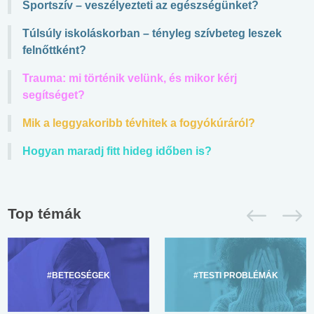
Sportszív – veszélyezteti az egészségünket?
Túlsúly iskoláskorban – tényleg szívbeteg leszek
felnőttként?
Trauma: mi történik velünk, és mikor kérj
segítséget?
Mik a leggyakoribb tévhitek a fogyókúráról?
Hogyan maradj fitt hideg időben is?
Top témák
#BETEGSÉGEK
#TESTI PROBLÉMÁK