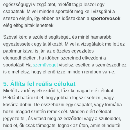
egészségügyi vizsgálatot, mielőtt tagja leszel egy
csapatnak. Mivel minden sportolót meg kell vizsgálni a
szezon elején, így ebben az időszakban a
sportorvosok
elég elfoglaltak lehetnek.
Szóval kérd a szüleid segítségét, és minél hamarabb
egyeztessetek egy találkozót. Mivel a vizsgálatok mellett ez
papírmunkával is jár, az előzetes egyeztetés
elengedhetetlen, ha időben szeretnéd elkezdeni a
sportolást! Ha
szemüveget
viselsz, esetleg a szemészedhez
is elmehetsz, hogy ellenőrizze, minden rendben van-e.
5. Állíts fel reális célokat
Mielőtt az idény elkezdődik, tűzz ki magad elé célokat.
Például határozd el, hogy jobban fogsz cselezni, vagy
kosárra dobni. De összehozni egy csapatot, vagy formába
hozni magad szintén remek cél. Minden elért célodat
jegyezd fel, és vitasd meg az edződdel vagy a szüleiddel,
hidd el, ők csak támogatni fognak az úton, amin elindultál!