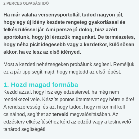
2 PERCES OLVASÁSI IDŐ
Ha már valaha versenysportoltál, tudod nagyon jól,
hogy egy új idény kezdete rengeteg gyakorlással és
felkészüléssel jár. Ami persze jó dolog, hisz azért
sportolunk, hogy jól érezzük magunkat. De természetes,
hogy néha picit idegesebb vagy a kezdetkor, különösen
akkor, ha ez lesz az első idényed.
Most a kezdeti nehézségeken próbálunk segíteni. Reméljük,
ez a pár tipp segít majd, hogy megtedd az első lépést.
1. Hozd magad formába
Kezdd azzal, hogy írsz egy edzéstervet, ha még nem
rendelkezel vele. Készíts pontos ütemtervet egy hétre előre!
A rendszeresség, és az, hogy tudod, hogy mikor mit kell
csinálnod, segíthet az
terveid
megvalósításában. Az
edzésterv elkészítéséhez kérd az edződ vagy a testnevelő
tanárod segítségét!