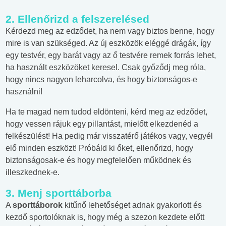
2. Ellenőrizd a felszerelésed
Kérdezd meg az edződet, ha nem vagy biztos benne, hogy
mire is van szükséged. Az új eszközök eléggé drágák, így
egy testvér, egy barát vagy az ő testvére remek forrás lehet,
ha használt eszközöket keresel. Csak győződj meg róla,
hogy nincs nagyon leharcolva, és hogy biztonságos-e
használni!
Ha te magad nem tudod eldönteni, kérd meg az edződet,
hogy vessen rájuk egy pillantást, mielőtt elkezdenéd a
felkészülést! Ha pedig már visszatérő játékos vagy, vegyél
elő minden eszközt! Próbáld ki őket, ellenőrizd, hogy
biztonságosak-e és hogy megfelelően működnek és
illeszkednek-e.
3. Menj sporttáborba
A
sporttáborok
kitűnő lehetőséget adnak gyakorlott és
kezdő sportolóknak is, hogy még a szezon kezdete előtt