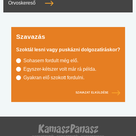
Orvoskereső
Szavazás
Szoktál lesni vagy puskázni dolgozatíráskor?
Sohasem fordult még elő.
Egyszer-kétszer volt már rá példa.
Gyakran elő szokott fordulni.
SZAVAZAT ELKÜLDÉSE