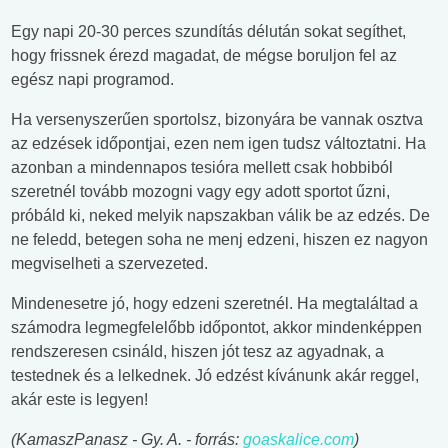
Egy napi 20-30 perces szundítás délután sokat segíthet,
hogy frissnek érezd magadat, de mégse boruljon fel az
egész napi programod.
Ha versenyszerűen sportolsz, bizonyára be vannak osztva
az edzések időpontjai, ezen nem igen tudsz változtatni. Ha
azonban a mindennapos tesióra mellett csak hobbiból
szeretnél tovább mozogni vagy egy adott sportot űzni,
próbáld ki, neked melyik napszakban válik be az edzés. De
ne feledd, betegen soha ne menj edzeni, hiszen ez nagyon
megviselheti a szervezeted.
Mindenesetre jó, hogy edzeni szeretnél. Ha megtaláltad a
számodra legmegfelelőbb időpontot, akkor mindenképpen
rendszeresen csináld, hiszen jót tesz az agyadnak, a
testednek és a lelkednek. Jó edzést kívánunk akár reggel,
akár este is legyen!
(KamaszPanasz - Gy. A. - forrás:
goaskalice.com
)