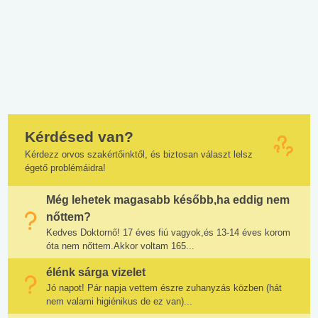
Kérdésed van?
Kérdezz orvos szakértőinktől, és biztosan választ lelsz
égető problémáidra!
Még lehetek magasabb később,ha eddig nem
nőttem?
Kedves Doktornő! 17 éves fiú vagyok,és 13-14 éves korom
óta nem nőttem.Akkor voltam 165...
élénk sárga vizelet
Jó napot! Pár napja vettem észre zuhanyzás közben (hát
nem valami higiénikus de ez van)...