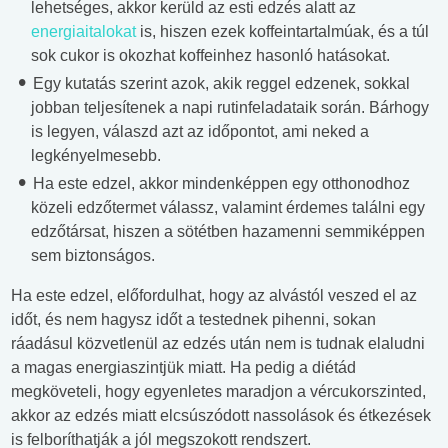
lehetséges, akkor kerüld az esti edzés alatt az
energiaitalokat
is, hiszen ezek koffeintartalmúak, és a túl
sok cukor is okozhat koffeinhez hasonló hatásokat.
Egy kutatás szerint azok, akik reggel edzenek, sokkal
jobban teljesítenek a napi rutinfeladataik során. Bárhogy
is legyen, válaszd azt az időpontot, ami neked a
legkényelmesebb.
Ha este edzel, akkor mindenképpen egy otthonodhoz
közeli edzőtermet válassz, valamint érdemes találni egy
edzőtársat, hiszen a sötétben hazamenni semmiképpen
sem biztonságos.
Ha este edzel, előfordulhat, hogy az alvástól veszed el az
időt, és nem hagysz időt a testednek pihenni, sokan
ráadásul közvetlenül az edzés után nem is tudnak elaludni
a magas energiaszintjük miatt. Ha pedig a diétád
megköveteli, hogy egyenletes maradjon a vércukorszinted,
akkor az edzés miatt elcsúszódott nassolások és étkezések
is felboríthatják a jól megszokott rendszert.