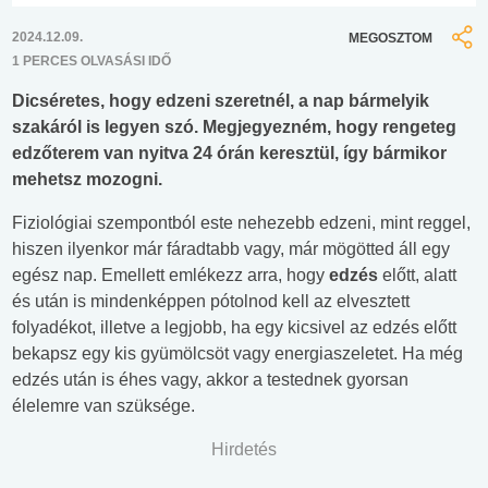
2024.12.09.
MEGOSZTOM
1 PERCES OLVASÁSI IDŐ
Dicséretes, hogy edzeni szeretnél, a nap bármelyik
szakáról is legyen szó. Megjegyezném, hogy rengeteg
edzőterem van nyitva 24 órán keresztül, így bármikor
mehetsz mozogni.
Fiziológiai szempontból este nehezebb edzeni, mint reggel,
hiszen ilyenkor már fáradtabb vagy, már mögötted áll egy
egész nap. Emellett emlékezz arra, hogy
edzés
előtt, alatt
és után is mindenképpen pótolnod kell az elvesztett
folyadékot, illetve a legjobb, ha egy kicsivel az edzés előtt
bekapsz egy kis gyümölcsöt vagy energiaszeletet. Ha még
edzés után is éhes vagy, akkor a testednek gyorsan
élelemre van szüksége.
Hirdetés