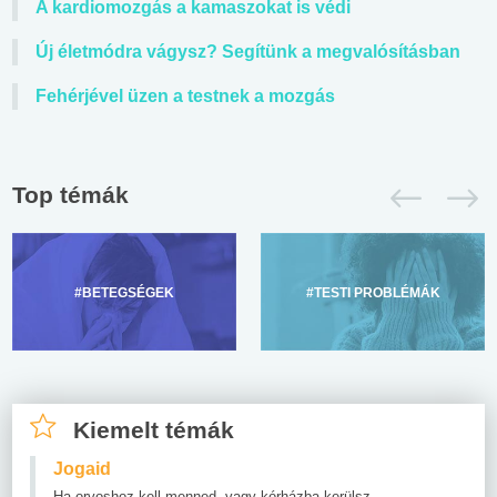
A kardiomozgás a kamaszokat is védi
Új életmódra vágysz? Segítünk a megvalósításban
Fehérjével üzen a testnek a mozgás
Top témák
#BETEGSÉGEK
#TESTI PROBLÉMÁK
Kiemelt témák
Jogaid
Ha orvoshoz kell menned, vagy kórházba kerülsz