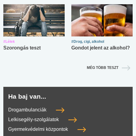
#Lélek
#Drog, cigi, alkohol
Szorongás teszt
Gondot jelent az alkohol?
MÉG TÖBB TESZT
Ha baj van...
Drogambulanciák
Lelkisegély-szolgálatok
Gyermekvédelmi központok