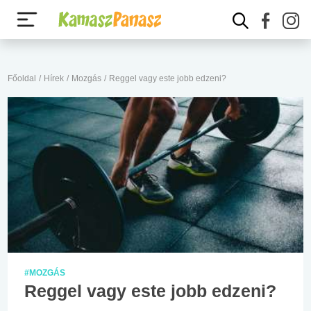
Főoldal
/
Hírek
/
Mozgás
/
Reggel vagy este jobb edzeni?
#MOZGÁS
Reggel vagy este jobb edzeni?