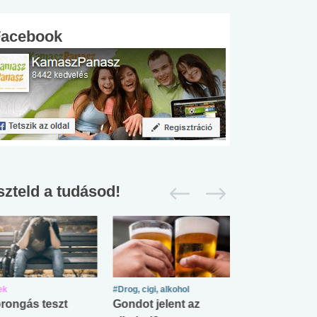
Facebook
szteld a tudásod!
ek
#Drog, cigi, alkohol
#Zöldövezet
rongás teszt
Gondot jelent az
Mekkora az ö