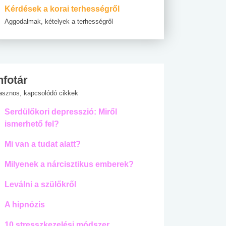
Kérdések a korai terhességről
Aggodalmak, kételyek a terhességről
nfotár
asznos, kapcsolódó cikkek
Serdülőkori depresszió: Miről
ismerhető fel?
Mi van a tudat alatt?
Milyenek a nárcisztikus emberek?
Leválni a szülőkről
A hipnózis
10 stresszkezelési módszer