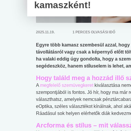
kamaszként!
2025.11.19.
1 PERCES OLVASÁSI IDŐ
Egyre több kamasz szembesül azzal, hogy 
távollátásról vagy csak a képernyő előtt tölt
ha valaki eddig úgy gondolta, hogy a sze
segédeszköz, hanem stíluselem is lehet, am
Hogy találd meg a hozzád illő 
A
megfelelő szemüvegkeret
kiválasztása nemc
szempontjából is fontos. Jó hír, hogy ma már
választhatsz, amelyek nemcsak pénztárcabarát
eOptika, széles választékot kínálnak, ahol akár
Ráadásul sok helyen elérhetők diák kedvezmény
Arcforma és stílus – mit válass