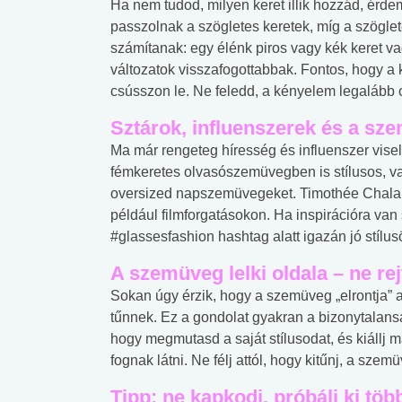
Ha nem tudod, milyen keret illik hozzád, érde
passzolnak a szögletes keretek, míg a szögletes
számítanak: egy élénk piros vagy kék keret v
változatok visszafogottabbak. Fontos, hogy a 
csússzon le. Ne feledd, a kényelem legalább o
Sztárok, influenszerek és a sz
Ma már rengeteg híresség és influenszer vis
fémkeretes olvasószemüvegben is stílusos, vagy
oversized napszemüvegeket. Timothée Chalame
például filmforgatásokon. Ha inspirációra va
#glassesfashion hashtag alatt igazán jó stílusö
A szemüveg lelki oldala – ne re
Sokan úgy érzik, hogy a szemüveg „elrontja”
tűnnek. Ez a gondolat gyakran a bizonytalans
hogy megmutasd a saját stílusodat, és kiállj 
fognak látni. Ne félj attól, hogy kitűnj, a szem
Tipp: ne kapkodj, próbálj ki töb