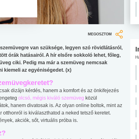
MEGOSZTOM
szemüvegre van szüksége, legyen szó rövidlátásról,
I
ött órák hatásairól. A hír elsőre sokkoló lehet, főleg,
H
müveg ciki. Pedig ma már a szemüveg nemcsak
i kiemeli az egyéniségedet. (x)
szemüvegkeretet?
sak dizájn kérdés, hanem a komfort és az önkifejezés
 rengeteg
olcsó, mégis kiváló szemüveg
közül
ok, hanem divatosak is. Az olyan online boltok, mint az
 otthonról is kiválaszthatod a neked tetsző keretet.
ek, akciók, sőt, virtuális próba is.
z?