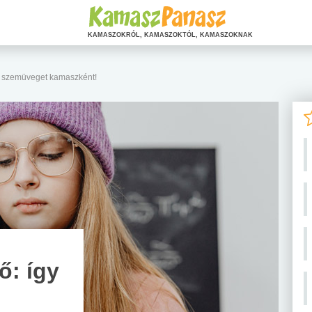
KAMASZOKRÓL, KAMASZOKTÓL, KAMASZOKNAK
z szemüveget kamaszként!
ő: így