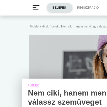
BELÉPÉS
REGISZTRÁCIÓ
Főoldal
/
Hírek
/
Lélek
/
Nem ciki, hanem menő: így válass
#LÉLEK
Nem ciki, hanem men
válassz szemüveget