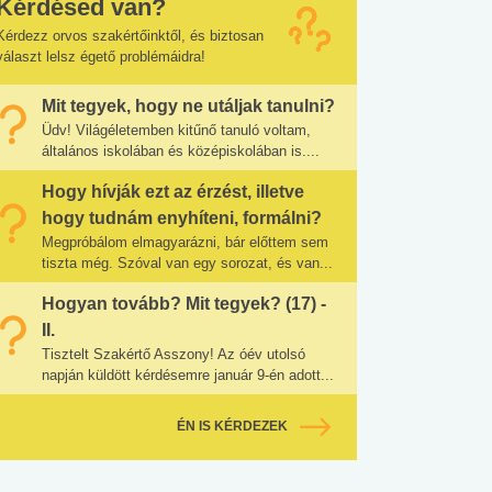
Kérdésed van?
Kérdezz orvos szakértőinktől, és biztosan
választ lelsz égető problémáidra!
Mit tegyek, hogy ne utáljak tanulni?
Üdv! Világéletemben kitűnő tanuló voltam,
általános iskolában és középiskolában is....
Hogy hívják ezt az érzést, illetve
hogy tudnám enyhíteni, formálni?
Megpróbálom elmagyarázni, bár előttem sem
tiszta még. Szóval van egy sorozat, és van...
Hogyan tovább? Mit tegyek? (17) -
II.
Tisztelt Szakértő Asszony! Az óév utolsó
napján küldött kérdésemre január 9-én adott...
ÉN IS KÉRDEZEK