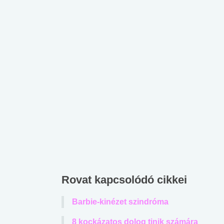
Rovat kapcsolódó cikkei
Barbie-kinézet szindróma
 alkohol
#Zöldövezet
#Betegségek
lent az
Mekkora az ökológiai
Elsősegély
8 kockázatos dolog tinik számára