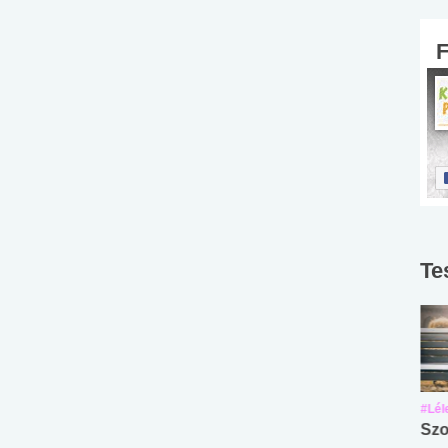
Te
#Suli, munka
#Suli, munka
#Lél
Angol középfokú
Internet-függőség
Szo