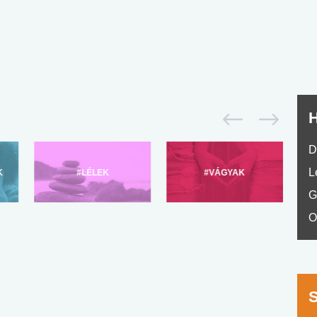
nyelvvizsga teszt -
teszt
No.42
H
D
L
K
#LÉLEK
#VÁGYAK
G
O