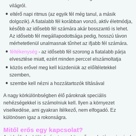
világról.
eltérő napi ritmus (az egyik fél még tanul, a másik
dolgozik). A fiatalabb fél korábban vonzó, aktív életmódja,
később az idősebb fél számára akár bosszantó is lehet.
Az idősebb fél megállapodottsága pedig, hosszú távon
mérhetetlenül unalmasnak tűnhet az ifjabb fél számára.
féltékenység
- az idősebb fél szorong a fiatalabb párja
elvesztése miatt, ezért minden perccel elszámoltatja
közös erővel meg kell küzdeniük az előítéletekkel
szemben,
szembe kell nézni a hozzátartozók tiltásával
A nagy körkülönbségben élő pároknak speciális
nehézségekkel is számolniuk kell. Ilyen a környezet
viselkedése, ami gyakran ítélkező, nem elfogadó. Ez
különösen igaz a rokonságra.
Mitől erős egy kapcsolat?