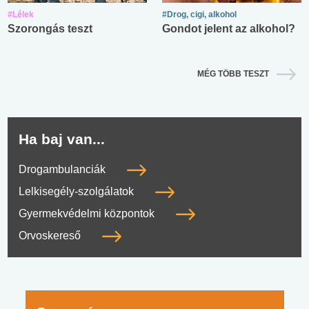
#Lélek
#Drog, cigi, alkohol
Szorongás teszt
Gondot jelent az alkohol?
MÉG TÖBB TESZT
Ha baj van...
Drogambulanciák
Lelkisegély-szolgálatok
Gyermekvédelmi központok
Orvoskereső