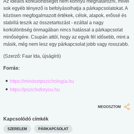
Az ideális korkülönbséget nem könnyű meghatározni, mivel
sok egyéb tényező is befolyásolhatja a párkapcsolatokat. A
közösen megfogalmazott értékek, célok, alapok, erőssé és
stabillá teszik az összetartozást - ezáltal a nagy
korkülönbség önmagában nincs hatással a párkapcsolat
minőségére. Csupán attól, hogy az egyik fél idősebb, mint a
másik, még nem lesz egy párkapcsolat jobb vagy rosszabb.
(Szerző: Faar Ida, újságíró)
Forrás:
https://mindsetpszichologia.hu
https://pszichoforyou.hu
MEGOSZTOM
Kapcsolódó címkék
SZERELEM
PÁRKAPCSOLAT