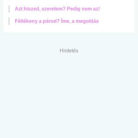
Azt hiszed, szerelem? Pedig nem az!
Féltékeny a párod? Íme, a megoldás
Hirdetés