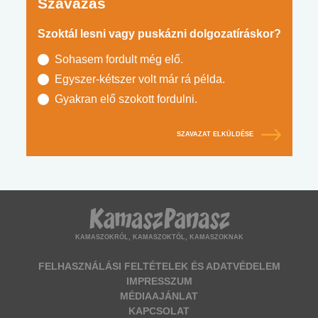
Szavazás
Szoktál lesni vagy puskázni dolgozatíráskor?
Sohasem fordult még elő.
Egyszer-kétszer volt már rá példa.
Gyakran elő szokott fordulni.
SZAVAZAT ELKÜLDÉSE
KAMASZOKRÓL, KAMASZOKTÓL, KAMASZOKNAK
FELHASZNÁLÁSI FELTÉTELEK ÉS ADATVÉDELEM
IMPRESSZUM
MÉDIAAJÁNLAT
KAPCSOLAT