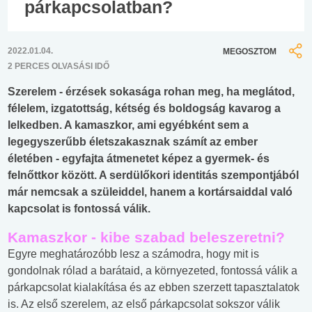
párkapcsolatban?
2022.01.04.
MEGOSZTOM
2 PERCES OLVASÁSI IDŐ
Szerelem - érzések sokasága rohan meg, ha meglátod,
félelem, izgatottság, kétség és boldogság kavarog a
lelkedben. A kamaszkor, ami egyébként sem a
legegyszerűbb életszakasznak számít az ember
életében - egyfajta átmenetet képez a gyermek- és
felnőttkor között. A serdülőkori identitás szempontjából
már nemcsak a szüleiddel, hanem a kortársaiddal való
kapcsolat is fontossá válik.
Kamaszkor - kibe szabad beleszeretni?
Egyre meghatározóbb lesz a számodra, hogy mit is
gondolnak rólad a barátaid, a környezeted, fontossá válik a
párkapcsolat kialakítása és az ebben szerzett tapasztalatok
is. Az első szerelem, az első párkapcsolat sokszor válik