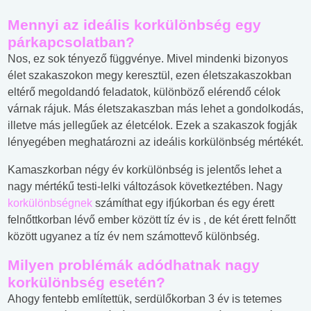
Mennyi az ideális korkülönbség egy
párkapcsolatban?
Nos, ez sok tényező függvénye. Mivel mindenki bizonyos
élet szakaszokon megy keresztül, ezen életszakaszokban
eltérő megoldandó feladatok, különböző elérendő célok
várnak rájuk. Más életszakaszban más lehet a gondolkodás,
illetve más jellegűek az életcélok. Ezek a szakaszok fogják
lényegében meghatározni az ideális korkülönbség mértékét.
Kamaszkorban négy év korkülönbség is jelentős lehet a
nagy mértékű testi-lelki változások következtében. Nagy
korkülönbségnek
számíthat egy ifjúkorban és egy érett
felnőttkorban lévő ember között tíz év is , de két érett felnőtt
között ugyanez a tíz év nem számottevő különbség.
Milyen problémák adódhatnak nagy
korkülönbség esetén?
Ahogy fentebb említettük, serdülőkorban 3 év is tetemes