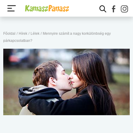
Főoldal
/
Hírek
/
Lélek
/
Mennyire számít a nagy korkülönbség egy
párkapcsolatban?