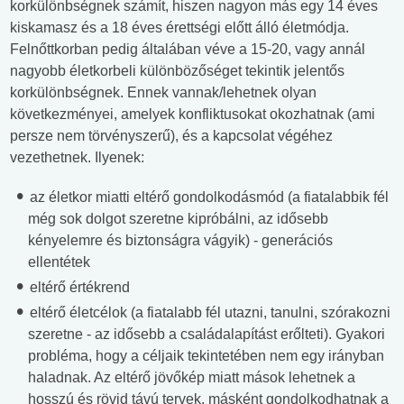
korkülönbségnek számít, hiszen nagyon más egy 14 éves
kiskamasz és a 18 éves érettségi előtt álló életmódja.
Felnőttkorban pedig általában véve a 15-20, vagy annál
nagyobb életkorbeli különbözőséget tekintik jelentős
korkülönbségnek. Ennek vannak/lehetnek olyan
következményei, amelyek konfliktusokat okozhatnak (ami
persze nem törvényszerű), és a kapcsolat végéhez
vezethetnek. Ilyenek:
az életkor miatti eltérő gondolkodásmód (a fiatalabbik fél
még sok dolgot szeretne kipróbálni, az idősebb
kényelemre és biztonságra vágyik) - generációs
ellentétek
eltérő értékrend
eltérő életcélok (a fiatalabb fél utazni, tanulni, szórakozni
szeretne - az idősebb a családalapítást erőlteti). Gyakori
probléma, hogy a céljaik tekintetében nem egy irányban
haladnak. Az eltérő jövőkép miatt mások lehetnek a
hosszú és rövid távú tervek, másként gondolkodhatnak a