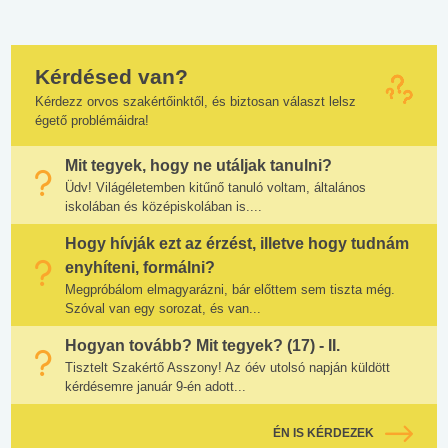
Kérdésed van?
Kérdezz orvos szakértőinktől, és biztosan választ lelsz
égető problémáidra!
Mit tegyek, hogy ne utáljak tanulni?
Üdv! Világéletemben kitűnő tanuló voltam, általános
iskolában és középiskolában is....
Hogy hívják ezt az érzést, illetve hogy tudnám
enyhíteni, formálni?
Megpróbálom elmagyarázni, bár előttem sem tiszta még.
Szóval van egy sorozat, és van...
Hogyan tovább? Mit tegyek? (17) - II.
Tisztelt Szakértő Asszony! Az óév utolsó napján küldött
kérdésemre január 9-én adott...
ÉN IS KÉRDEZEK