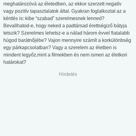
meghatározóvá az életedben, az ekkor szerzett negatív
vagy pozitív tapasztalatok által. Gyakran foglalkoztat az a
kérdés is: kibe “szabad” szerelmesnek lenned?
Bevallhatod-e, hogy neked a padtársad érettségiző bátyja
tetszik? Szerelmes lehetsz-e a nálad három évvel fiatalabb
húgod barátnőjébe? Vajon mennyire számít a korkülönbség
egy párkapcsolatban? Vagy a szerelem az életben is
mindent legyőz,mint a filmekben és nem ismeri az életkori
határokat?
Hirdetés