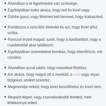
Állandóan a te figyelmedre van szüksége.
Egyfolytában tudni akarja, hogy hol és kivel vagy.
Dühbe gurul, vagy félelmet kelt benned, hogy kiakasztod.
Korlátozza a szociális életedet és azt, hogy kivel állsz
szóba.
Rosszul érzed magad, azért, hogy a barátaiddal, vagy a
családoddal akar találkozni.
Egyfolytában üzenetekkel bombáz, hogy ellenőrizze, mit
csinálsz.
Állandóan azzal vádol, hogy másokkal flörtölsz.
Azt akarja, hogy hagyd ott a munkád, a
sulit
vagy olyan
dolgokat, amiket szeretsz.
Megmondja neked, hogy kivel beszélhetsz és kivel nem.
Megsért téged, vagy zsarnokoskodik feletted, mert
féltékennyé tetted.