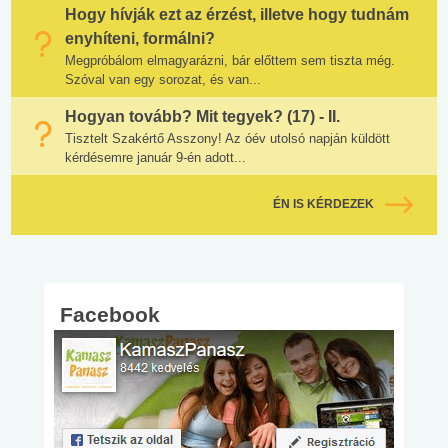
Hogy hívják ezt az érzést, illetve hogy tudnám
enyhíteni, formálni?
Megpróbálom elmagyarázni, bár előttem sem tiszta még.
Szóval van egy sorozat, és van...
Hogyan tovább? Mit tegyek? (17) - II.
Tisztelt Szakértő Asszony! Az óév utolsó napján küldött
kérdésemre január 9-én adott...
ÉN IS KÉRDEZEK
Facebook