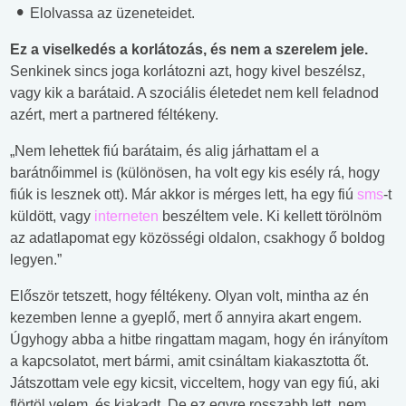
Elolvassa az üzeneteidet.
Ez a viselkedés a korlátozás, és nem a szerelem jele.
Senkinek sincs joga korlátozni azt, hogy kivel beszélsz,
vagy kik a barátaid. A szociális életedet nem kell feladnod
azért, mert a partnered féltékeny.
„Nem lehettek fiú barátaim, és alig járhattam el a
barátnőimmel is (különösen, ha volt egy kis esély rá, hogy
fiúk is lesznek ott). Már akkor is mérges lett, ha egy fiú
sms
-t
küldött, vagy
interneten
beszéltem vele. Ki kellett törölnöm
az adatlapomat egy közösségi oldalon, csakhogy ő boldog
legyen.”
Először tetszett, hogy féltékeny. Olyan volt, mintha az én
kezemben lenne a gyeplő, mert ő annyira akart engem.
Úgyhogy abba a hitbe ringattam magam, hogy én irányítom
a kapcsolatot, mert bármi, amit csináltam kiakasztotta őt.
Játszottam vele egy kicsit, vicceltem, hogy van egy fiú, aki
flörtöl velem, és kiakadt. De ez egyre rosszabb lett, nem