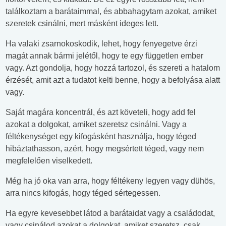
találkoztam a barátaimmal, és abbahagytam azokat, amiket
szeretek csinálni, mert másként ideges lett.
Ha valaki zsarnokoskodik, lehet, hogy fenyegetve érzi
magát annak bármi jelétől, hogy te egy független ember
vagy. Azt gondolja, hogy hozzá tartozol, és szereti a hatalom
érzését, amit azt a tudatot kelti benne, hogy a befolyása alatt
vagy.
Saját magára koncentrál, és azt követeli, hogy add fel
azokat a dolgokat, amiket szeretsz csinálni. Vagy a
féltékenységet egy kifogásként használja, hogy téged
hibáztathasson, azért, hogy megsértett téged, vagy nem
megfelelően viselkedett.
Még ha jó oka van arra, hogy féltékeny legyen vagy dühös,
arra nincs kifogás, hogy téged sértegessen.
Ha egyre kevesebbet látod a barátaidat vagy a családodat,
vagy csinálod azokat a dolgokat, amiket szeretsz, csak