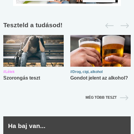
Teszteld a tudásod!
#Lélek
#Drog, cigi, alkohol
Szorongás teszt
Gondot jelent az alkohol?
MÉG TÖBB TESZT
Ha baj van...