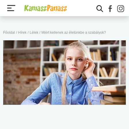
Főoldal
/
Hírek
/
Lélek
/
Miért kellenek az életünkbe a szabályok?