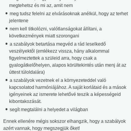
megtehetsz és mi az, amit nem
meg tudsz felelni az elvárásoknak anélkül, hogy az terhet
jelentene
nem kell titkolózni, valótlanságokat állítani, a
következmények miatt szorongani
a szabályok betartása megvéd a rád leselkedő
veszélyektől (emlékezz vissza, hány alkalommal
figyelmeztettek a szüleid arra, hogy csak a
gyalogátkelőhelyen, alapos körültekintés után menj át az
úttest túloldalára)
a szabályok vezetnek el a környezeteddel való
kapcsolatod harmóniájához. A saját korlátaid és a mások
igényeinek az ismerete lehetővé teszik a képességeid
kibontakozását.
segít megtalálni a helyedet a világban
Ennek ellenére mégis sokszor elhangzik, hogy a szabályok
azért vannak, hogy megszegjük őket!