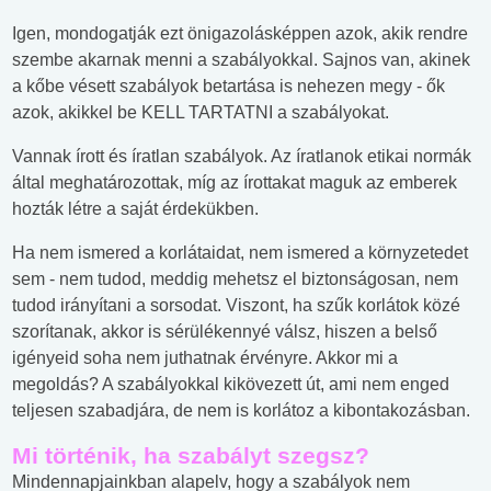
Igen, mondogatják ezt önigazolásképpen azok, akik rendre
szembe akarnak menni a szabályokkal. Sajnos van, akinek
a kőbe vésett szabályok betartása is nehezen megy - ők
azok, akikkel be KELL TARTATNI a szabályokat.
Vannak írott és íratlan szabályok. Az íratlanok etikai normák
által meghatározottak, míg az írottakat maguk az emberek
hozták létre a saját érdekükben.
Ha nem ismered a korlátaidat, nem ismered a környzetedet
sem - nem tudod, meddig mehetsz el biztonságosan, nem
tudod irányítani a sorsodat. Viszont, ha szűk korlátok közé
szorítanak, akkor is sérülékennyé válsz, hiszen a belső
igényeid soha nem juthatnak érvényre. Akkor mi a
megoldás? A szabályokkal kikövezett út, ami nem enged
teljesen szabadjára, de nem is korlátoz a kibontakozásban.
Mi történik, ha szabályt szegsz?
Mindennapjainkban alapelv, hogy a szabályok nem