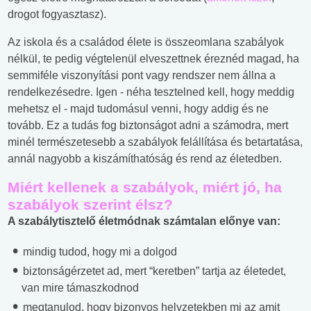
drogot fogyasztasz).
Az iskola és a családod élete is összeomlana szabályok
nélkül, te pedig végtelenül elveszettnek éreznéd magad, ha
semmiféle viszonyítási pont vagy rendszer nem állna a
rendelkezésedre. Igen - néha tesztelned kell, hogy meddig
mehetsz el - majd tudomásul venni, hogy addig és ne
tovább. Ez a tudás fog biztonságot adni a számodra, mert
minél természetesebb a szabályok felállítása és betartatása,
annál nagyobb a kiszámíthatóság és rend az életedben.
Miért kellenek a szabályok, miért jó, ha
szabályok szerint élsz?
A szabálytisztelő életmódnak számtalan előnye van:
mindig tudod, hogy mi a dolgod
biztonságérzetet ad, mert “keretben” tartja az életedet,
van mire támaszkodnod
megtanulod, hogy bizonyos helyzetekben mi az amit