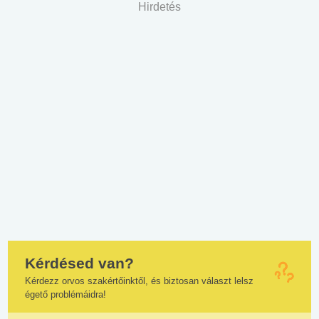
Hirdetés
Kérdésed van?
Kérdezz orvos szakértőinktől, és biztosan választ lelsz
égető problémáidra!