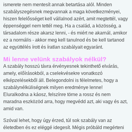
ismerete nem mentesít annak betartása alól. Minden
szabályszegésnek megvannak a maga következményei,
hiszen felelősséget kell vállalnod azért, amit megtettél, vagy
éppenséggel nem tettél meg. Ha a család, a közösség, a
társadalom része akarsz lenni, - és miért ne akarnál, amikor
ez a normális - akkor meg kell tanulnod és be kell tartanod
az együttélés írott és íratlan szabályait egyaránt.
Mi lenne velünk szabályok nélkül?
A szabály hosszú távra érvényesnek tekinthető elvárás,
amely, előírásokból, a cselekvésekre vonatkozó
elképzelésekből áll. Belegondolni is félelmetes, hogy a
szabálynélküliségnek milyen eredménye lenne!
Eluralkodna a káosz, felszínre törne a rossz és nem
maradna eszközöd arra, hogy megvédd azt, aki vagy és azt,
amid van.
Szóval lehet, hogy úgy érzed, túl sok szabály van az
életedben és ez eléggé idegesít. Mégis próbáld megérteni