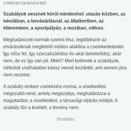
2 PERCES OLVASÁSI IDŐ
Szabályok vesznek körül mindenhol: utazás közben, az
iskolában, a bevásárlásnál, az állatkertben, az
étteremben, a sportpályán, a moziban, otthon.
Meghatározott normák szerint élsz, legtöbbször az
elvárásoknak megfelelő módon alakítva a cselekedeteidet.
Így nősz fel, így szocializálódsz és akár beletörődsz, akár
nem, de ez így van jól. Miért? Mert kellenek a szabályok,
nélkülük uralhatatlan káosz venné kezdetét, ami semmi jóra
nem vezetne.
A szabály emberi cselekvési norma, a viselkedést
megszabó rend, amely megszabja, meghatározza a
magatartást, a viselkedést, a társasági eljárás módját. A
szabály tűri a kivételt, a törvény nem.
Hirdetés