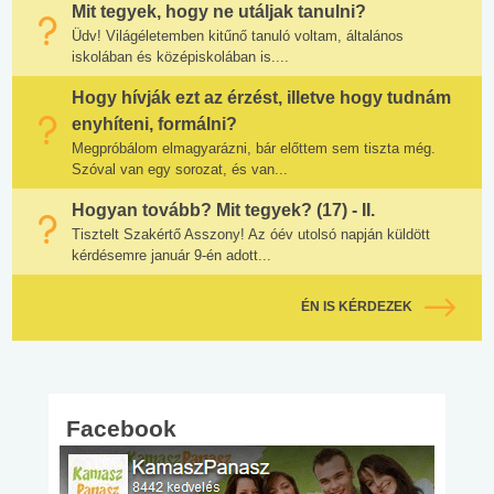
Mit tegyek, hogy ne utáljak tanulni?
Üdv! Világéletemben kitűnő tanuló voltam, általános
iskolában és középiskolában is....
Hogy hívják ezt az érzést, illetve hogy tudnám
enyhíteni, formálni?
Megpróbálom elmagyarázni, bár előttem sem tiszta még.
Szóval van egy sorozat, és van...
Hogyan tovább? Mit tegyek? (17) - II.
Tisztelt Szakértő Asszony! Az óév utolsó napján küldött
kérdésemre január 9-én adott...
ÉN IS KÉRDEZEK
Facebook