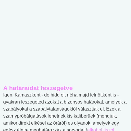
A határaidat feszegetve
Igen. Kamaszként - de hidd el, néha majd felnőttként is -
gyakran feszegeted azokat a bizonyos határokat, amelyek a
szabályokat a szabálytalanságoktól választják el. Ezek a
szárnypróbálgatások lehetnek kis kaliberűek (mondjuk,
amikor direkt elkésel az óráról) és olyanok, amelyek egy
egész életre meghatározzák a sorsodat (
alkoholt iszol
,