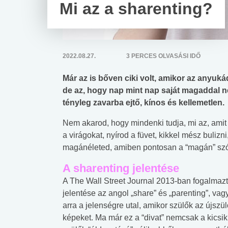
Mi az a sharenting?
2022.08.27.
3 PERCES OLVASÁSI IDŐ
Már az is bőven ciki volt, amikor az anyuk
de az, hogy nap mint nap saját magaddal n
tényleg zavarba ejtő, kínos és kellemetlen.
Nem akarod, hogy mindenki tudja, mi az, amit
a virágokat, nyírod a füvet, kikkel mész bulizn
magánéleted, amiben pontosan a “magán” szó
A sharenting jelentése
A The Wall Street Journal 2013-ban fogalmazt
jelentése az angol „share” és „parenting”, va
arra a jelenségre utal, amikor szülők az újszü
képeket. Ma már ez a “divat” nemcsak a kicsik