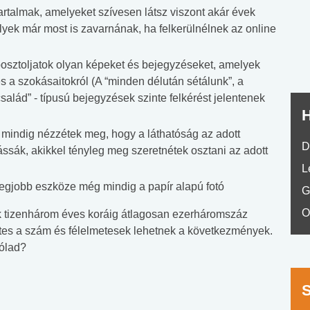
nyelvvizsga teszt -
teszt
rtalmak, amelyeket szívesen látsz viszont akár évek
No.42
yek már most is zavarnának, ha felkerülnélnek az online
osztoljatok olyan képeket és bejegyzéseket, amelyek
s a szokásaitokról (A “minden délután sétálunk”, a
alád” - típusú bejegyzések szinte felkérést jelentenek
H
, mindig nézzétek meg, hogy a láthatóság az adott
D
ssák, akikkel tényleg meg szeretnétek osztani az adott
L
egjobb eszköze még mindig a papír alapú fotó
G
O
ik tizenhárom éves koráig átlagosan ezerháromszáz
etes a szám és félelmetesek lehetnek a következmények.
rólad?