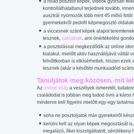
a rólad posztolt képek, videók gyorsan fel
kontrollálhatatlanul terjednek tovább, inne
ausztrál nyomozók több mint 45 millió fotót
gyermekekről pedofil képmegosztó oldalak
a viccesnek szánt képek alapot teremtenek
tesznek,
zaklatnak
, ami önértékelési gond
a posztolással megkezdődik az online identi
kialakul, mielőtt aktiv használójává váltál
felnőttkorban is elkísérhetlek, hiszen ezek
lesznek (akár a későbbi munkaadóid számá
Tanuljátok meg közösen, mit le
Az
online világ
a veszélyek ismeretét, tudatos
családodat is jobban meg tudod óvni a káros h
mindenre kell figyelni mielőtt egy-egy tartalm
soha ne posztoljatok más gyerekeiről kész
 alkohol
#Zöldövezet
#Betegségek
kerülni kell az olyan képek megosztását is
lent az
Mekkora az ökológiai
Elsősegély
megalázó, őket kiszolgáltatott, sérüléken