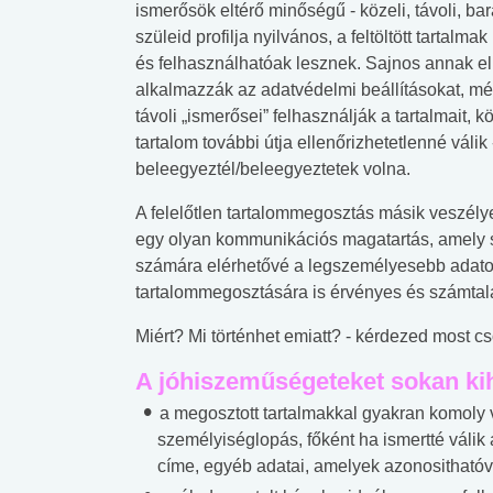
ismerősök eltérő minőségű - közeli, távoli, ba
szüleid profilja nyilvános, a feltöltött tarta
és felhasználhatóak lesznek. Sajnos annak el
alkalmazzák az adatvédelmi beállításokat, mé
távoli „ismerősei” felhasználják a tartalmait, 
tartalom további útja ellenőrizhetetlenné válik
beleegyeztél/beleegyeztetek volna.
A felelőtlen tartalommegosztás másik veszélyes
egy olyan kommunikációs magatartás, amely sor
számára elérhetővé a legszemélyesebb adatoka
tartalommegosztására is érvényes és számtala
Miért? Mi történhet emiatt? - kérdezed most c
A jóhiszeműségeteket sokan ki
a megosztott tartalmakkal gyakran komoly v
személyiséglopás, főként ha ismertté válik 
címe, egyéb adatai, amelyek azonosithatóv