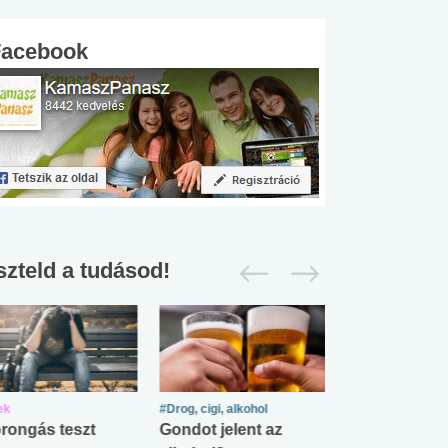
Facebook
szteld a tudásod!
ek
#Drog, cigi, alkohol
#Zöldövezet
rongás teszt
Gondot jelent az
Mekkora az ö