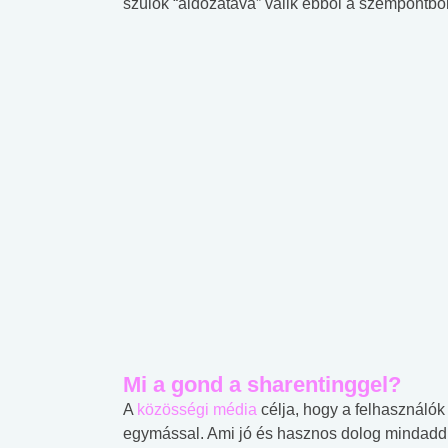
szülők “áldozatává” válik ebből a szempontból
Mi a gond a sharentinggel?
A
közösségi média
célja, hogy a felhasználók
egymással. Ami jó és hasznos dolog mindaddi