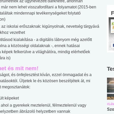
kerülhetnek az úgynevezett darknetre, ahonnan
n már nem lehet visszafordítani a folyamatot (2015-ben
 találtak mindennapi tevékenységeket folytató
on)
 az iskolai erőszaknak: kigúnyolnak, nevetség tárgyává
okhoz vezethet
tásod kialakítása - a digitális lábnyom még azelőtt
 volna a közösségi oldalaknak -, ennek hatásai
 a képek felkerülve a világhálóra, mindig elérhetőek
ra is)
het és mit nem!
Te
ságot, és önfejlesztést kíván, ezzel önmagadat és a
atásoktól. Üljetek le és közösen beszéljétek át, mi
at megosztanátok:
ült képeket
#Suli, munka
#Suli, munka
#Lél
, ahol a gyerekek meztelenül, félmeztelenül vagy
Angol középfokú
Internet-függőség
Szo
y helyzetben ábrázoló helyzetben vannak