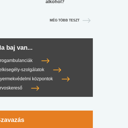
alkohol?
lábnyomod?
MÉG TÖBB TESZT
a baj van...
rogambulanciák
elkisegély-szolgálatok
yermekvédelmi központok
rvoskereső
Szavazás