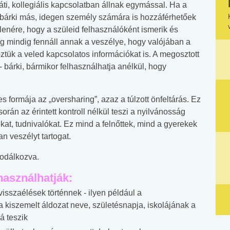
ráti, kollegiális kapcsolatban állnak egymással. Ha a
lmak bárki más, idegen személy számára is hozzáférhetőek
lenére, hogy a szüleid felhasználóként ismerik és
g mindig fennáll annak a veszélye, hogy valójában a
köztük a veled kapcsolatos információkat is. A megosztott
 - bárki, bármikor felhasználhatja anélkül, hogy
 formája az „oversharing”, azaz a túlzott önfeltárás. Ez
án az érintett kontroll nélkül teszi a nyilvánosság
t, tudnivalókat. Ez mind a felnőttek, mind a gyerekek
n veszélyt tartogat.
sodálkozva.
használhatják:
isszaélések történnek - ilyen például a
a kiszemelt áldozat neve, születésnapja, iskolájának a
á teszik