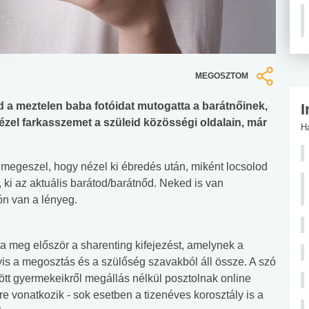
MEGOSZTOM
ád a meztelen baba fotóidat mutogatta a barátnőinek,
I
ézel farkasszemet a szüleid közösségi oldalain, már
H
 megeszel, hogy nézel ki ébredés után, miként locsolod
i, ki az aktuális barátod/barátnőd. Neked is van
n van a lényeg.
a meg először a sharenting kifejezést, amelynek a
gyis a megosztás és a szülőség szavakból áll össze. A szó
lött gyermekeikről megállás nélkül posztolnak online
re vonatkozik - sok esetben a tizenéves korosztály is a