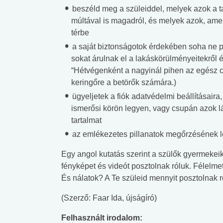
lábnyomod?
tudásteszt
beszéld meg a szüleiddel, melyek azok a ta
múltával is magadról, és melyek azok, amel
térbe
a saját biztonságotok érdekében soha ne p
sokat árulnak el a lakáskörülményeitekről é
“Hétvégenként a nagyinál pihen az egész cs
keringőre a betörők számára.)
ügyeljetek a fiók adatvédelmi beállításaira
ismerősi körön legyen, vagy csupán azok lá
tartalmat
az emlékezetes pillanatok megőrzésének l
Egy angol kutatás szerint a szülők gyermeke
fényképet és videót posztolnak róluk. Félelm
És nálatok? A Te szüleid mennyit posztolnak 
(Szerző: Faar Ida, újságíró)
Felhasznált irodalom: