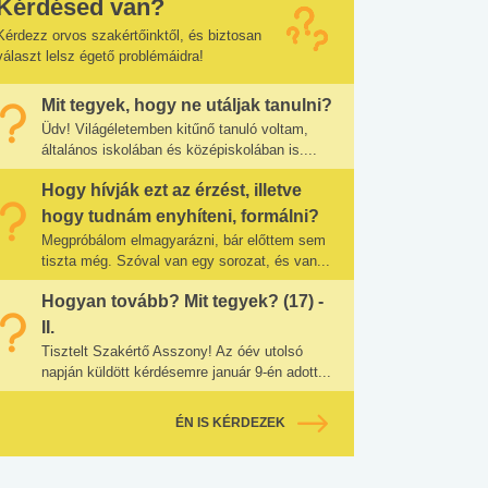
Kérdésed van?
Kérdezz orvos szakértőinktől, és biztosan
választ lelsz égető problémáidra!
Mit tegyek, hogy ne utáljak tanulni?
Üdv! Világéletemben kitűnő tanuló voltam,
általános iskolában és középiskolában is....
Hogy hívják ezt az érzést, illetve
hogy tudnám enyhíteni, formálni?
Megpróbálom elmagyarázni, bár előttem sem
tiszta még. Szóval van egy sorozat, és van...
Hogyan tovább? Mit tegyek? (17) -
II.
Tisztelt Szakértő Asszony! Az óév utolsó
napján küldött kérdésemre január 9-én adott...
ÉN IS KÉRDEZEK