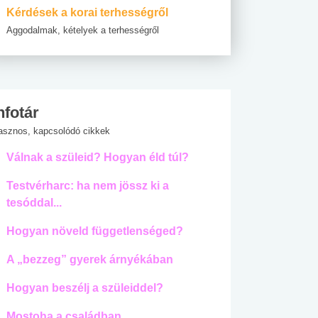
Kérdések a korai terhességről
Aggodalmak, kételyek a terhességről
nfotár
asznos, kapcsolódó cikkek
Válnak a szüleid? Hogyan éld túl?
Testvérharc: ha nem jössz ki a
tesóddal...
Hogyan növeld függetlenséged?
A „bezzeg” gyerek árnyékában
Hogyan beszélj a szüleiddel?
Mostoha a családban