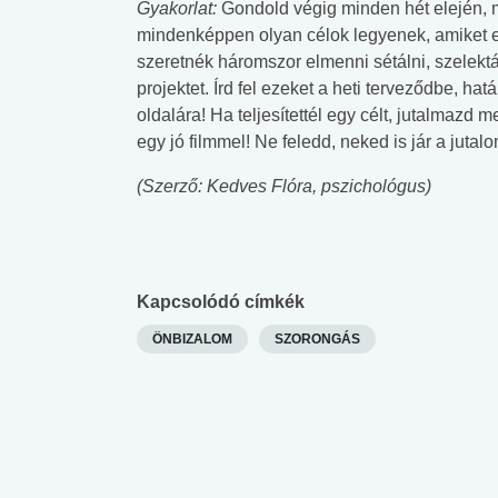
Gyakorlat:
Gondold végig minden hét elején, m
mindenképpen olyan célok legyenek, amiket egy 
szeretnék háromszor elmenni sétálni, szelektá
projektet. Írd fel ezeket a heti terveződbe, h
oldalára! Ha teljesítettél egy célt, jutalmazd
egy jó filmmel! Ne feledd, neked is jár a jutal
(Szerző: Kedves Flóra, pszichológus)
Kapcsolódó címkék
ÖNBIZALOM
SZORONGÁS
 alkohol
#Zöldövezet
#Betegségek
lent az
Mekkora az ökológiai
Elsősegély