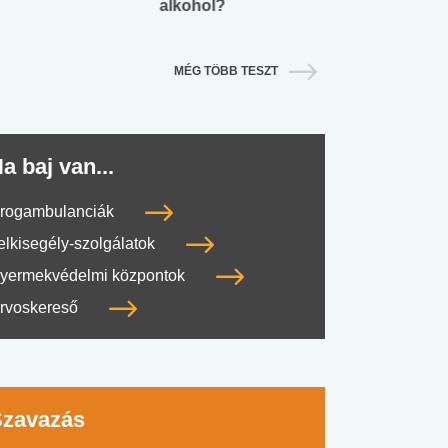
alkohol?
lábnyomod?
MÉG TÖBB TESZT
a baj van...
rogambulanciák
elkisegély-szolgálatok
yermekvédelmi központok
rvoskereső
Szavazás