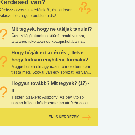
Kérdésed van?
Kérdezz orvos szakértőinktől, és biztosan
választ lelsz égető problémáidra!
Mit tegyek, hogy ne utáljak tanulni?
Üdv! Világéletemben kitűnő tanuló voltam,
általános iskolában és középiskolában is....
Hogy hívják ezt az érzést, illetve
hogy tudnám enyhíteni, formálni?
Megpróbálom elmagyarázni, bár előttem sem
tiszta még. Szóval van egy sorozat, és van...
Hogyan tovább? Mit tegyek? (17) -
II.
Tisztelt Szakértő Asszony! Az óév utolsó
napján küldött kérdésemre január 9-én adott...
ÉN IS KÉRDEZEK