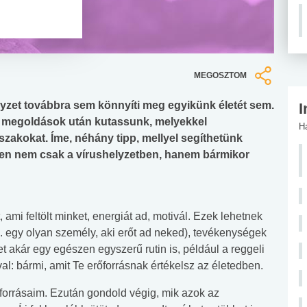
MEGOSZTOM
elyzet továbbra sem könnyíti meg egyikünk életét sem.
I
an megoldások után kutassunk, melyekkel
H
zakokat. Íme, néhány tipp, mellyel segíthetünk
en nem csak a vírushelyzetben, hanem bármikor
ami feltölt minket, energiát ad, motivál. Ezek lehetnek
. egy olyan személy, aki erőt ad neked), tevékenységek
ehet akár egy egészen egyszerű rutin is, például a reggeli
al: bármi, amit Te erőforrásnak értékelsz az életedben.
Erőforrásaim. Ezután gondold végig, mik azok az