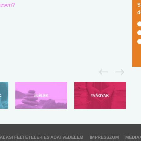
tesen?
S
d
K
#LÉLEK
#VÁGYAK
ÁLÁSI FELTÉTELEK ÉS ADATVÉDELEM
IMPRESSZUM
MÉDIA