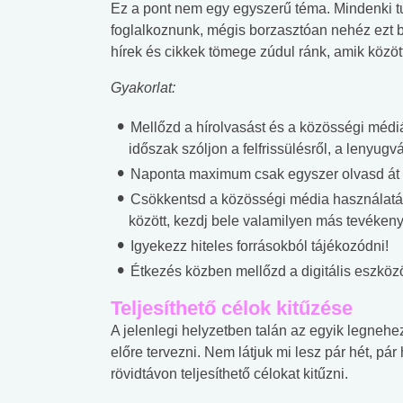
Ez a pont nem egy egyszerű téma. Mindenki tu
foglalkoznunk, mégis borzasztóan nehéz ezt be
hírek és cikkek tömege zúdul ránk, amik között
Gyakorlat:
Mellőzd a hírolvasást és a közösségi médiát
időszak szóljon a felfrissülésről, a lenyugvá
Naponta maximum csak egyszer olvasd át a 
Csökkentsd a közösségi média használatát:
között, kezdj bele valamilyen más tevéken
Igyekezz hiteles forrásokból tájékozódni!
Étkezés közben mellőzd a digitális eszköz
Teljesíthető célok kitűzése
A jelenlegi helyzetben talán az egyik legneh
előre tervezni. Nem látjuk mi lesz pár hét, p
rövidtávon teljesíthető célokat kitűzni.