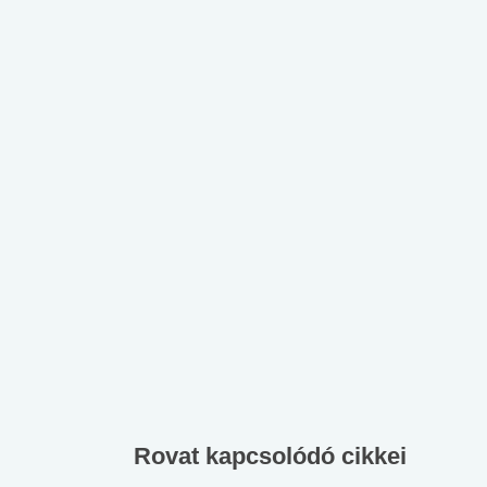
lábnyomod?
tudásteszt
Rovat kapcsolódó cikkei