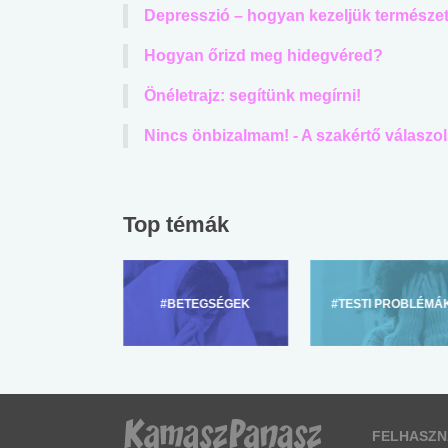
Depresszió – hogyan kezeljük természe
Hogyan őrizd meg hidegvéred?
Önéletrajz: segítünk megírni!
Nincs önbizalmam! - A szakértő válaszol
Top témák
ZÜLŐKNEK
#BETEGSÉGEK
#TESTI PROBLÉMÁ
FELHASZN