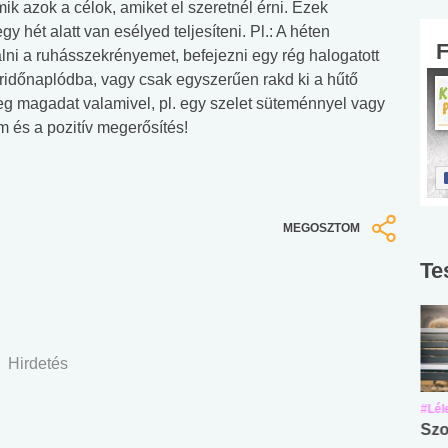
ik azok a célok, amiket el szeretnél érni. Ezek
hét alatt van esélyed teljesíteni. Pl.: A héten
lni a ruhásszekrényemet, befejezni egy rég halogatott
atáridőnaplódba, vagy csak egyszerűen rakd ki a hűtő
 meg magadat valamivel, pl. egy szelet süteménnyel vagy
om és a pozitív megerősítés!
MEGOSZTOM
Te
Hirdetés
#Suli, munka
#Suli, munka
#Lél
Angol középfokú
Internet-függőség
Szo