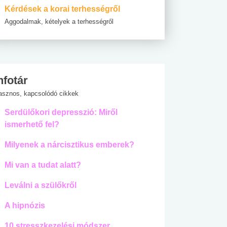
Kérdések a korai terhességről
Aggodalmak, kételyek a terhességről
nfotár
asznos, kapcsolódó cikkek
Serdülőkori depresszió: Miről
ismerhető fel?
Milyenek a nárcisztikus emberek?
Mi van a tudat alatt?
Leválni a szülőkről
A hipnózis
10 stresszkezelési módszer