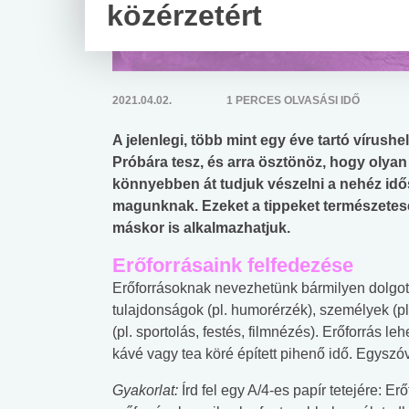
közérzetért
2021.04.02.
1 PERCES OLVASÁSI IDŐ
A jelenlegi, több mint egy éve tartó vírush
Próbára tesz, és arra ösztönöz, hogy oly
könnyebben át tudjuk vészelni a nehéz idős
magunknak. Ezeket a tippeket természetes
máskor is alkalmazhatjuk.
Erőforrásaink felfedezése
Erőforrásoknak nevezhetünk bármilyen dolgot, 
tulajdonságok (pl. humorérzék), személyek (pl
(pl. sportolás, festés, filmnézés). Erőforrás l
kávé vagy tea köré épített pihenő idő. Egyszóv
Gyakorlat:
Írd fel egy A/4-es papír tetejére: 