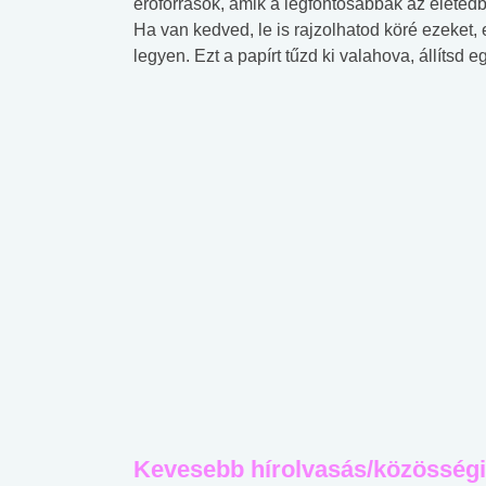
erőforrások, amik a legfontosabbak az életedben
Ha van kedved, le is rajzolhatod köré ezeket,
legyen. Ezt a papírt tűzd ki valahova, állítsd e
Kevesebb hírolvasás/közösség