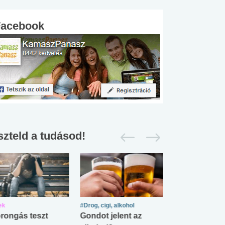
Facebook
szteld a tudásod!
ek
#Drog, cigi, alkohol
#Zöldövezet
rongás teszt
Gondot jelent az
Mekkora az ö