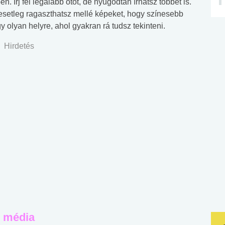
. Írj fel legalább ötöt, de nyugodtan írhatsz többet is.
 esetleg ragaszthatsz mellé képeket, hogy színesebb
gy olyan helyre, ahol gyakran rá tudsz tekinteni.
Hirdetés
i média