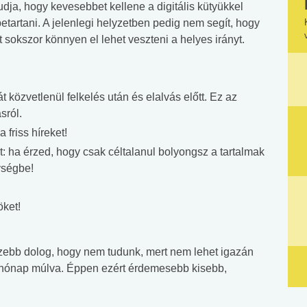
dja, hogy kevesebbet kellene a digitális kütyükkel
tartani. A jelenlegi helyzetben pedig nem segít, hogy
 sokszor könnyen el lehet veszteni a helyes irányt.
 közvetlenül felkelés után és elalvás előtt. Ez az
sról.
friss híreket!
 ha érzed, hogy csak céltalanul bolyongsz a tartalmak
ységbe!
öket!
ezebb dolog, hogy nem tudunk, mert nem lehet igazán
ár hónap múlva. Éppen ezért érdemesebb kisebb,