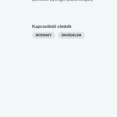
lábnyomod?
tudásteszt
Kapcsolódó címkék
INTERNET
ÖNVÉDELEM