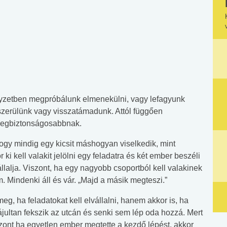
lyzetben megpróbálunk elmenekülni, vagy lefagyunk
szerülünk vagy visszatámadunk. Attól függően
a legbiztonságosabbnak.
gy mindig egy kicsit máshogyan viselkedik, mint
 ki kell valakit jelölni egy feladatra és két ember beszéli
lalja. Viszont, ha egy nagyobb csoportból kell valakinek
. Mindenki áll és vár. „Majd a másik megteszi.”
g, ha feladatokat kell elvállalni, hanem akkor is, ha
i ájultan fekszik az utcán és senki sem lép oda hozzá. Mert
zont ha egyetlen ember megtette a kezdő lépést, akkor