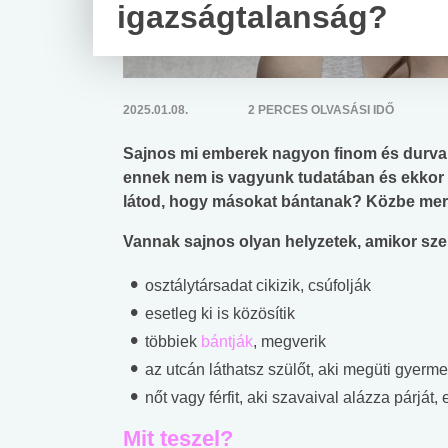
igazságtalanság?
2025.01.08.
2 PERCES OLVASÁSI IDŐ
Sajnos mi emberek nagyon finom és durva 
ennek nem is vagyunk tudatában és ekkor s
látod, hogy másokat bántanak? Közbe mers
Vannak sajnos olyan helyzetek, amikor sz
osztálytársadat cikizik, csúfolják
esetleg ki is közösítik
többiek
bántják
, megverik
az utcán láthatsz szülőt, aki megüti gyerme
nőt vagy férfit, aki szavaival alázza párját, 
Mit teszel?