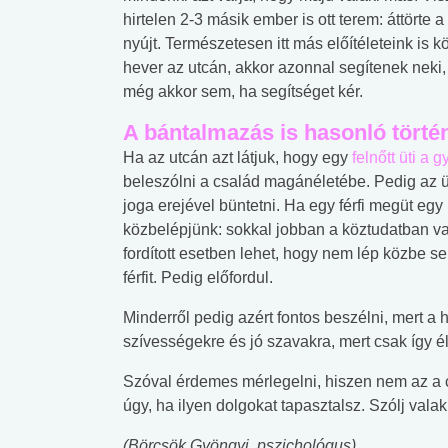
hirtelen 2-3 másik ember is ott terem: áttörte a
nyújt. Természetesen itt más előítéleteink is k
hever az utcán, akkor azonnal segítenek neki,
még akkor sem, ha segítséget kér.
A bántalmazás is hasonló törté
Ha az utcán azt látjuk, hogy egy
felnőtt üti a 
beleszólni a család magánéletébe. Pedig az
joga erejével büntetni. Ha egy férfi megüt eg
közbelépjünk: sokkal jobban a köztudatban va
fordított esetben lehet, hogy nem lép közbe s
férfit. Pedig előfordul.
Minderről pedig azért fontos beszélni, mert 
szívességekre és jó szavakra, mert csak így é
Szóval érdemes mérlegelni, hiszen nem az a 
úgy, ha ilyen dolgokat tapasztalsz. Szólj valak
 alkohol
#Zöldövezet
#Betegségek
lent az
Mekkora az ökológiai
Elsősegély
(Börcsök Gyöngyi, pszichológus)