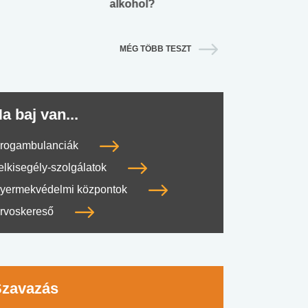
alkohol?
lábnyomod?
MÉG TÖBB TESZT
a baj van...
rogambulanciák
elkisegély-szolgálatok
yermekvédelmi központok
rvoskereső
Szavazás