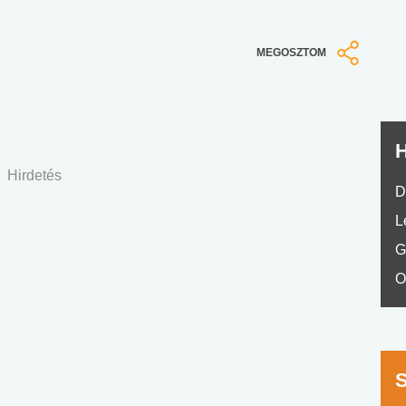
nyelvvizsga teszt -
teszt
No.42
MEGOSZTOM
H
Hirdetés
D
L
G
O