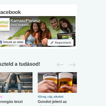
Facebook
szteld a tudásod!
ek
#Drog, cigi, alkohol
#Zöldövezet
rongás teszt
Gondot jelent az
Mekkora az ö