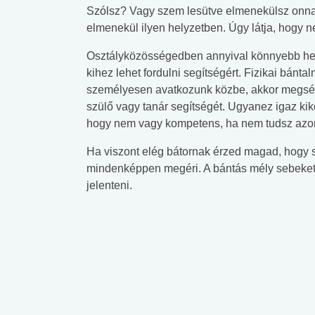
Szólsz? Vagy szem lesütve elmenekülsz on
elmenekül ilyen helyzetben. Úgy látja, hogy ne
Osztályközösségedben annyival könnyebb hely
kihez lehet fordulni segítségért. Fizikai bánta
személyesen avatkozunk közbe, akkor megsérül
szülő vagy tanár segítségét. Ugyanez igaz kik
hogy nem vagy kompetens, ha nem tudsz azonn
Ha viszont elég bátornak érzed magad, hogy s
mindenképpen megéri. A bántás mély sebeket t
jelenteni.