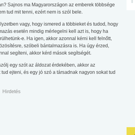
nan? Sajnos ma Magyarországon az emberek többsége
m tud mit tenni, ezért nem is szól bele.
zetben vagy, hogy ismered a többieket és tudod, hogy
lmazás esetén mindig mérlegelni kell azt is, hogy ha
hetünk-e. Ha igen, akkor azonnal kérni kell felnőtt,
özösítésre, szóbeli bántalmazásra is. Ha úgy érzed,
al segíteni, akkor kérd mások segítségét.
zólj egy szót az áldozat érdekében, akkor az
ud ejteni, és egy jó szó a társadnak nagyon sokat tud
Hirdetés