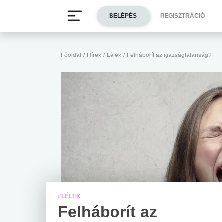
BELÉPÉS
REGISZTRÁCIÓ
Főoldal
/
Hírek
/
Lélek
/
Felháborít az igazságtalanság?
#LÉLEK
Felháborít az