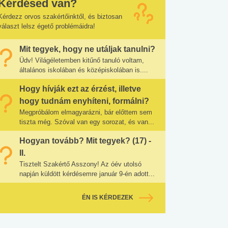
Kérdésed van?
Kérdezz orvos szakértőinktől, és biztosan
választ lelsz égető problémáidra!
Mit tegyek, hogy ne utáljak tanulni?
Üdv! Világéletemben kitűnő tanuló voltam,
általános iskolában és középiskolában is....
Hogy hívják ezt az érzést, illetve
hogy tudnám enyhíteni, formálni?
Megpróbálom elmagyarázni, bár előttem sem
tiszta még. Szóval van egy sorozat, és van...
Hogyan tovább? Mit tegyek? (17) -
II.
Tisztelt Szakértő Asszony! Az óév utolsó
napján küldött kérdésemre január 9-én adott...
ÉN IS KÉRDEZEK