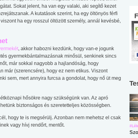
 gátat. Sokat jelent, ha van egy valaki, aki segítő kezet
özrejátszanak. A kutatások szerint, ha egy öltönyös férfi
 viszont ha egy rosszul öltözött személy, annál kevésbé,
net
gyermekét
, akkor habozni kezdünk, hogy van-e jogunk
 ütés gyermekbántalmazásnak minősül, senkinek sincs
y nőt, már sokkal nagyobb a hajlandóság, hogy
n már (szerencsére), hogy ez nem etikus. Viszont
enki sem, mert annyira furcsa a gondolat, hogy nő üt meg
Te
a hétköznapi hősökre nagy szükségünk van. Az apró
lhetünk biztonságos és szeretetteljes közösségben.
cél, hogy te is megsérülj. Azonban nem mehetsz el csak
inek vagy hívj rendőrt, mentőt.
#Suli, munka
#Suli, munka
#Lél
Angol középfokú
Internet-függőség
Szo