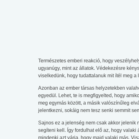
Természetes emberi reakció, hogy veszélyhe
ugyanúgy, mint az állatok. Védekezésre kény
viselkedünk, hogy tudattalanuk mit ítél meg 
Azonban az ember társas helyzetekben valaho
egyedül. Lehet, te is megfigyelted, hogy amikor
meg egymás között, a másik valószínűleg elvál
jelentkezni, sokáig nem tesz senki semmit sem
Sajnos ez a jelenség nem csak akkor jelenik me
segíteni kell. Így fordulhat elő az, hogy valak
mindenki azt várja, hogy majd valaki más. Vis