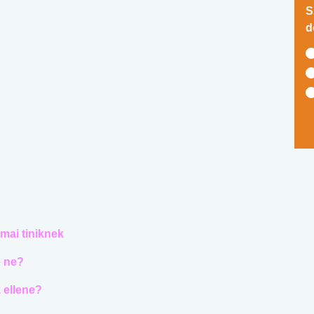
S
d
mai tiniknek
e ne?
k ellene?