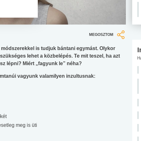
MEGOSZTOM
módszerekkel is tudjuk bántani egymást. Olykor
I
zükséges lehet a közbelépés. Te mit teszel, ha azt
H
z lépni? Miért „fagyunk le” néha?
emtanúi vagyunk valamilyen inzultusnak:
két
esetleg meg is üti