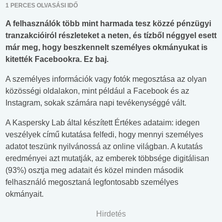
1 PERCES OLVASÁSI IDŐ
A felhasználók több mint harmada tesz közzé pénzügyi
tranzakcióiról részleteket a neten, és tízből néggyel esett
már meg, hogy beszkennelt személyes okmányukat is
kitették Facebookra. Ez baj.
A személyes információk vagy fotók megosztása az olyan
közösségi oldalakon, mint például a Facebook és az
Instagram, sokak számára napi tevékenységgé vált.
A Kaspersky Lab által készített Értékes adataim: idegen
veszélyek című kutatása felfedi, hogy mennyi személyes
adatot teszünk nyilvánossá az online világban. A kutatás
eredményei azt mutatják, az emberek többsége digitálisan
(93%) osztja meg adatait és közel minden második
felhasználó megosztaná legfontosabb személyes
okmányait.
Hirdetés