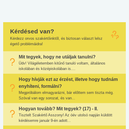
Kérdésed van?
Kérdezz orvos szakértőinktől, és biztosan választ lelsz
égető problémáidra!
Mit tegyek, hogy ne utáljak tanulni?
Üdv! Világéletemben kitűnő tanuló voltam, általános
iskolában és középiskolában is....
Hogy hívják ezt az érzést, illetve hogy tudnám
enyhíteni, formálni?
Megpróbálom elmagyarázni, bár előttem sem tiszta még.
Szóval van egy sorozat, és van...
Hogyan tovább? Mit tegyek? (17) - II.
Tisztelt Szakértő Asszony! Az óév utolsó napján küldött
kérdésemre január 9-én adott...