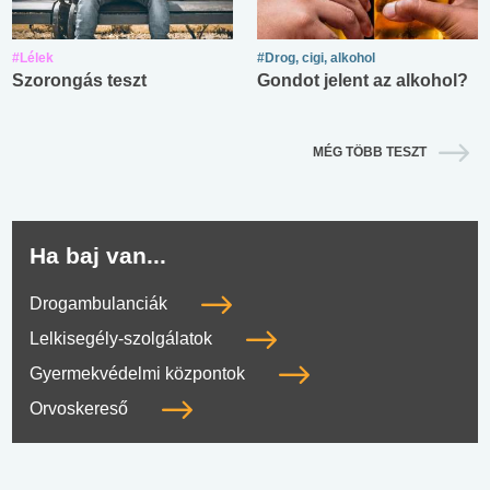
#Lélek
#Drog, cigi, alkohol
Szorongás teszt
Gondot jelent az alkohol?
MÉG TÖBB TESZT
Ha baj van...
Drogambulanciák
Lelkisegély-szolgálatok
Gyermekvédelmi központok
Orvoskereső