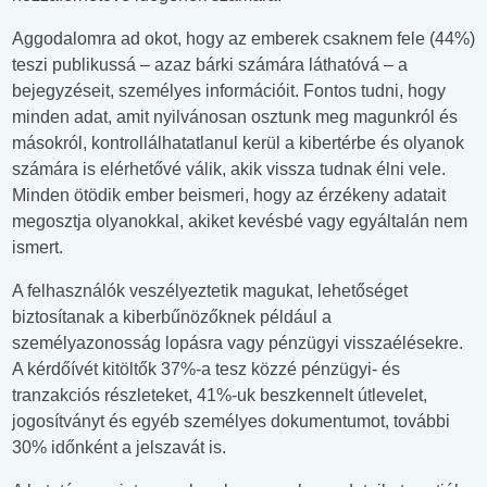
Aggodalomra ad okot, hogy az emberek csaknem fele (44%)
teszi publikussá – azaz bárki számára láthatóvá – a
bejegyzéseit, személyes információit. Fontos tudni, hogy
minden adat, amit nyilvánosan osztunk meg magunkról és
másokról, kontrollálhatatlanul kerül a kibertérbe és olyanok
számára is elérhetővé válik, akik vissza tudnak élni vele.
Minden ötödik ember beismeri, hogy az érzékeny adatait
megosztja olyanokkal, akiket kevésbé vagy egyáltalán nem
ismert.
A felhasználók veszélyeztetik magukat, lehetőséget
biztosítanak a kiberbűnözőknek például a
személyazonosság lopásra vagy pénzügyi visszaélésekre.
A kérdőívét kitöltők 37%-a tesz közzé pénzügyi- és
tranzakciós részleteket, 41%-uk beszkennelt útlevelet,
jogosítványt és egyéb személyes dokumentumot, további
30% időnként a jelszavát is.