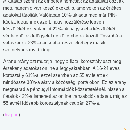
A kutatás szerint az emberek nemcsak az adataikat osztják
meg, hanem olyan készülékeket is, amelyeken az értékes
adatokat tárolják. Valójában 10%-uk adta meg már PIN-
kódját idegennek azért, hogy hozzáférése legyen
készülékéhez, valamint 22%-uk hagyta el a készülékét
védtelenül és felügyelet nélkül emberek között. Továbbá a
válaszadók 23%-a adta át a készülékét egy másik
személynek rövid ideig.
A tanulmány azt mutatja, hogy a fiatal korosztály oszt meg
érzékeny adatokat online a leggyakrabban. A 16-24 éves
korosztály 61%-a, ezzel szemben az 55 év felettiek
mindössze 38%-a aktív a közösségi portálokon. Ez az arány
megmarad a pénzügyi információk közzétételénél, hiszen a
fiatalok 42%-a ismerteti az online tranzakciók adatait, míg az
55 évnél idősebb korosztálynak csupán 27%-a.
(
hvg.hu
)