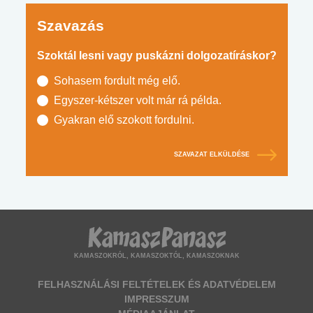
Szavazás
Szoktál lesni vagy puskázni dolgozatíráskor?
Sohasem fordult még elő.
Egyszer-kétszer volt már rá példa.
Gyakran elő szokott fordulni.
SZAVAZAT ELKÜLDÉSE
KAMASZOKRÓL, KAMASZOKTÓL, KAMASZOKNAK
FELHASZNÁLÁSI FELTÉTELEK ÉS ADATVÉDELEM
IMPRESSZUM