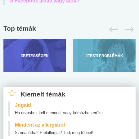
A Facebook áldás vagy átok?
Top témák
#BETEGSÉGEK
#TESTI PROBLÉMÁK
Kiemelt témák
Jogaid
Ha orvoshoz kell menned, vagy kórházba kerülsz
Mindent az allergiáról
Szénanátha? Ételallergia? Tudj meg többet!