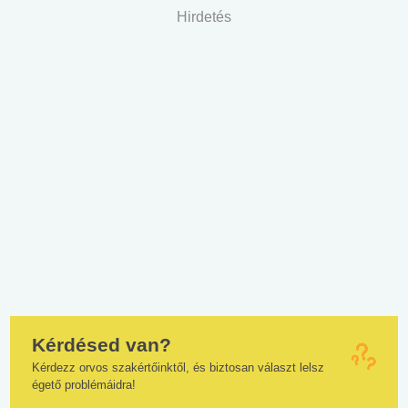
Hirdetés
Kérdésed van?
Kérdezz orvos szakértőinktől, és biztosan választ lelsz
égető problémáidra!