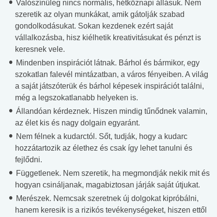
Valószínűleg nincs normális, hétköznapi állásuk. Nem
szeretik az olyan munkákat, amik gátolják szabad
gondolkodásukat. Sokan kezdenek ezért saját
vállalkozásba, hisz kiélhetik kreativitásukat és pénzt is
keresnek vele.
Mindenben inspirációt látnak. Bárhol és bármikor, egy
szokatlan falevél mintázatban, a város fényeiben. A világ
a saját játszóterük és bárhol képesek inspirációt találni,
még a legszokatlanabb helyeken is.
Állandóan kérdeznek. Hiszen mindig tűnődnek valamin,
az élet kis és nagy dolgain egyaránt.
Nem félnek a kudarctól. Sőt, tudják, hogy a kudarc
hozzátartozik az élethez és csak így lehet tanulni és
fejlődni.
Függetlenek. Nem szeretik, ha megmondják nekik mit és
hogyan csináljanak, magabiztosan járják saját útjukat.
Merészek. Nemcsak szeretnek új dolgokat kipróbálni,
hanem keresik is a rizikós tevékenységeket, hiszen ettől