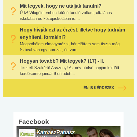
Mit tegyek, hogy ne utáljak tanulni?
Üdv! Világéletemben kitűnő tanuló voltam, általános
iskolában és középiskolában is....
Hogy hívják ezt az érzést, illetve hogy tudnám
enyhíteni, formálni?
Megpróbálom elmagyarázni, bár előttem sem tiszta még.
Szóval van egy sorozat, és van...
Hogyan tovább? Mit tegyek? (17) - II.
Tisztelt Szakértő Asszony! Az óév utolsó napján küldött
kérdésemre január 9-én adott...
ÉN IS KÉRDEZEK
Facebook