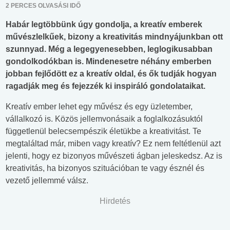
2 PERCES OLVASÁSI IDŐ
Habár legtöbbünk úgy gondolja, a kreatív emberek
művészlelkűek, bizony a kreativitás mindnyájunkban ott
szunnyad. Még a legegyenesebben, leglogikusabban
gondolkodókban is. Mindenesetre néhány emberben
jobban fejlődött ez a kreatív oldal, és ők tudják hogyan
ragadják meg és fejezzék ki inspiráló gondolataikat.
Kreatív ember lehet egy művész és egy üzletember,
vállalkozó is. Közös jellemvonásaik a foglalkozásuktól
függetlenül belecsempészik életükbe a kreativitást. Te
megtaláltad már, miben vagy kreatív? Ez nem feltétlenül azt
jelenti, hogy ez bizonyos művészeti ágban jeleskedsz. Az is
kreativitás, ha bizonyos szituációban te vagy észnél és
vezető jellemmé válsz.
Hirdetés