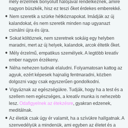
mély érzelmek bonyolult hálójával rendelkeznek, amire
nagyon büszkék, hisz ez teszi őket érdekes emberekké.
Nem szeretik a szürke hétköznapokat. Imádják az új
kalandokat, és nem szeretik minden nap ugyanazt
csinálni újra és újra.
Sokat költöznek, nem szeretnek sokáig egy helyben
maradni, mert az új helyek, kalandok, arcok éltetik őket.
Mély érzelmű, empatikus személyek. A legtöbb kreatív
ember nagyon érzékeny.
Néha nehezen tudnak elaludni. Folyamatosan kattog az
agyuk, ezért képesek hajnalig fentmaradni, közben
dolgozni vagy csak egyszerűen gondolkodni.
Vigyáznak az egészségükre. Tudják, hogy ha a test és a
szellem nem egészséges, a kreatív munka is nehezebb
lesz.
Odafigyelnek az étekzésre
, gyakran edzenek,
meditálnak.
Az életük csak úgy ér valamit, ha a szívükre hallgatnak. A
szenvedélyük a mindenük, ami egyben az életet és a