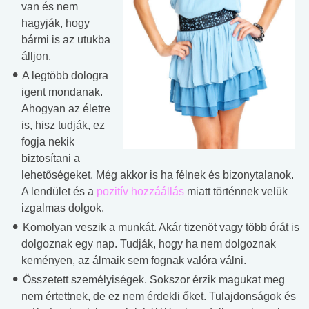
van és nem
hagyják, hogy
bármi is az utukba
álljon.
A legtöbb dologra
igent mondanak.
Ahogyan az életre
is, hisz tudják, ez
fogja nekik
biztosítani a
lehetőségeket. Még akkor is ha félnek és bizonytalanok.
A lendület és a
pozitív hozzáállás
miatt történnek velük
izgalmas dolgok.
Komolyan veszik a munkát. Akár tizenöt vagy több órát is
dolgoznak egy nap. Tudják, hogy ha nem dolgoznak
keményen, az álmaik sem fognak valóra válni.
Összetett személyiségek. Sokszor érzik magukat meg
nem értettnek, de ez nem érdekli őket. Tulajdonságok és