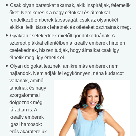
Csak olyan barátokat akarnak, akik inspirálják, felemelik
őket. Nem keresik a nagy célokkal és álmokkal
rendelkező emberek társaságát, csak az olyanokét
akikkel lelki társak lehetnek és ötleteket oszthatnak meg.
Gyakran cselekednek mielőtt gondolkodnának. A
sztereotípiákkal ellentétben a kreatív emberek hirtelen
cselekednek, hiszen tudják, hogy álmaikat csak így
élhetik meg, így érhetik el.
Olyan dolgokat tesznek, amikre más emberek nem
hajlandók. Nem adják fel egykönnyen, néha
kudarcot
vallanak, amiből
tanulnak és nagy
szorgalommal
dolgoznak még
fáradtan is. A
kreatív emberek
igazi harcosok:
erős akaraterejük