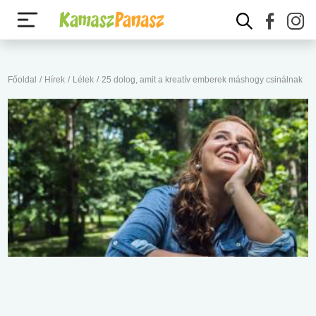
Főoldal
/
Hírek
/
Lélek
/
25 dolog, amit a kreatív emberek máshogy csinálnak