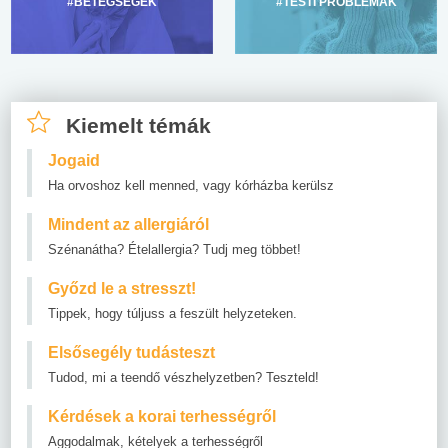
#BETEGSÉGEK
#TESTI PROBLÉMÁK
Kiemelt témák
Jogaid
Ha orvoshoz kell menned, vagy kórházba kerülsz
Mindent az allergiáról
Szénanátha? Ételallergia? Tudj meg többet!
Győzd le a stresszt!
Tippek, hogy túljuss a feszült helyzeteken.
Elsősegély tudásteszt
Tudod, mi a teendő vészhelyzetben? Teszteld!
Kérdések a korai terhességről
Aggodalmak, kételyek a terhességről