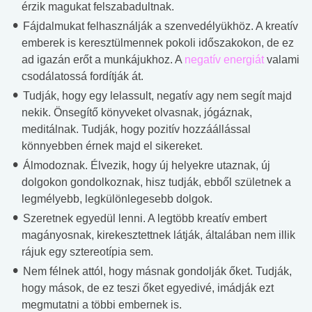
érzik magukat felszabadultnak.
Fájdalmukat felhasználják a szenvedélyükhöz. A kreatív
emberek is keresztülmennek pokoli időszakokon, de ez
ad igazán erőt a munkájukhoz. A
negatív energiát
valami
csodálatossá fordítják át.
Tudják, hogy egy lelassult, negatív agy nem segít majd
nekik. Önsegítő könyveket olvasnak, jógáznak,
meditálnak. Tudják, hogy pozitív hozzáállással
könnyebben érnek majd el sikereket.
Álmodoznak. Élvezik, hogy új helyekre utaznak, új
dolgokon gondolkoznak, hisz tudják, ebből születnek a
legmélyebb, legkülönlegesebb dolgok.
Szeretnek egyedül lenni. A legtöbb kreatív embert
magányosnak, kirekesztettnek látják, általában nem illik
rájuk egy sztereotípia sem.
Nem félnek attól, hogy másnak gondolják őket. Tudják,
hogy mások, de ez teszi őket egyedivé, imádják ezt
megmutatni a többi embernek is.