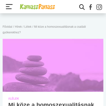
Főoldal
/
Hírek
/
Lélek
/
Mi köze a homoszexualitásnak a családi
gyökerekhez?
#LÉLEK
Mi köze a homoszexualitásnak