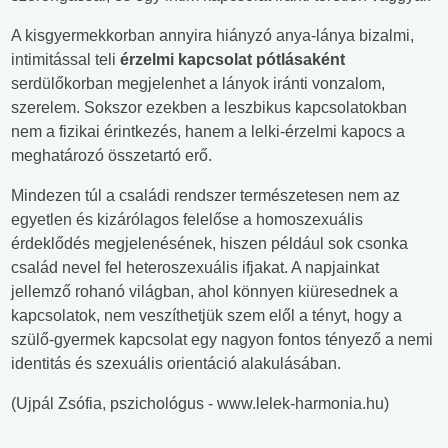
A kisgyermekkorban annyira hiányzó anya-lánya bizalmi,
intimitással teli
érzelmi kapcsolat pótlásaként
serdülőkorban megjelenhet a lányok iránti vonzalom,
szerelem. Sokszor ezekben a leszbikus kapcsolatokban
nem a fizikai érintkezés, hanem a lelki-érzelmi kapocs a
meghatározó összetartó erő.
Mindezen túl a családi rendszer természetesen nem az
egyetlen és kizárólagos felelőse a homoszexuális
érdeklődés megjelenésének, hiszen például sok csonka
család nevel fel heteroszexuális ifjakat. A napjainkat
jellemző rohanó világban, ahol könnyen kiüresednek a
kapcsolatok, nem veszíthetjük szem elől a tényt, hogy a
szülő-gyermek kapcsolat egy nagyon fontos tényező a nemi
identitás és szexuális orientáció alakulásában.
(Ujpál Zsófia, pszichológus - www.lelek-harmonia.hu)