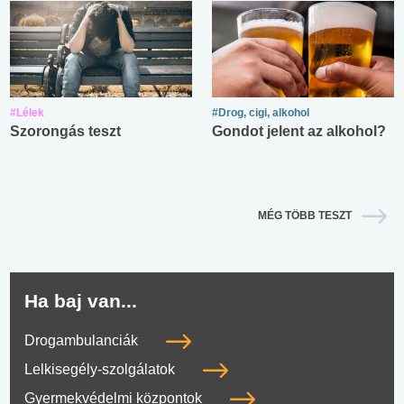
#Lélek
#Drog, cigi, alkohol
Szorongás teszt
Gondot jelent az alkohol?
MÉG TÖBB TESZT
Ha baj van...
Drogambulanciák
Lelkisegély-szolgálatok
Gyermekvédelmi központok