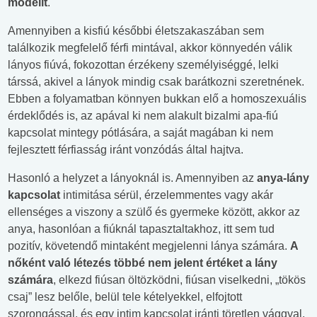
modellt
.
Amennyiben a kisfiú későbbi életszakaszában sem
találkozik megfelelő férfi mintával, akkor könnyedén válik
lányos fiúvá, fokozottan érzékeny személyiséggé, lelki
társsá, akivel a lányok mindig csak barátkozni szeretnének.
Ebben a folyamatban könnyen bukkan elő a homoszexuális
érdeklődés is, az apával ki nem alakult bizalmi apa-fiú
kapcsolat mintegy pótlására, a saját magában ki nem
fejlesztett férfiasság iránt vonzódás által hajtva.
Hasonló a helyzet a lányoknál is. Amennyiben az
anya-lány
kapcsolat
intimitása sérül, érzelemmentes vagy akár
ellenséges a viszony a szülő és gyermeke között, akkor az
anya, hasonlóan a fiúknál tapasztaltakhoz, itt sem tud
pozitív, követendő mintaként megjelenni lánya számára.
A
nőként való létezés többé nem jelent értéket a lány
számára
, elkezd fiúsan öltözködni, fiúsan viselkedni, „tökös
csaj” lesz belőle, belül tele kételyekkel, elfojtott
szorongással, és egy intim kapcsolat iránti töretlen vággyal.