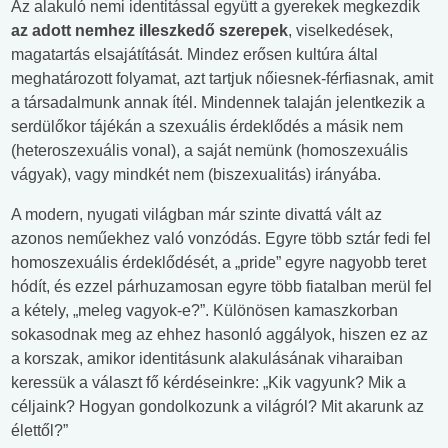
Az alakuló nemi identitással együtt a gyerekek megkezdik
az adott nemhez illeszkedő szerepek
, viselkedések,
magatartás elsajátítását. Mindez erősen kultúra által
meghatározott folyamat, azt tartjuk nőiesnek-férfiasnak, amit
a társadalmunk annak ítél. Mindennek talaján jelentkezik a
serdülőkor tájékán a szexuális érdeklődés a másik nem
(heteroszexuális vonal), a saját nemünk (homoszexuális
vágyak), vagy mindkét nem (biszexualitás) irányába.
A modern, nyugati világban már szinte divattá vált az
azonos neműekhez való vonzódás. Egyre több sztár fedi fel
homoszexuális érdeklődését, a „pride” egyre nagyobb teret
hódít, és ezzel párhuzamosan egyre több fiatalban merül fel
a kétely, „meleg vagyok-e?”. Különösen kamaszkorban
sokasodnak meg az ehhez hasonló aggályok, hiszen ez az
a korszak, amikor identitásunk alakulásának viharaiban
keressük a választ fő kérdéseinkre: „Kik vagyunk? Mik a
céljaink? Hogyan gondolkozunk a világról? Mit akarunk az
élettől?”