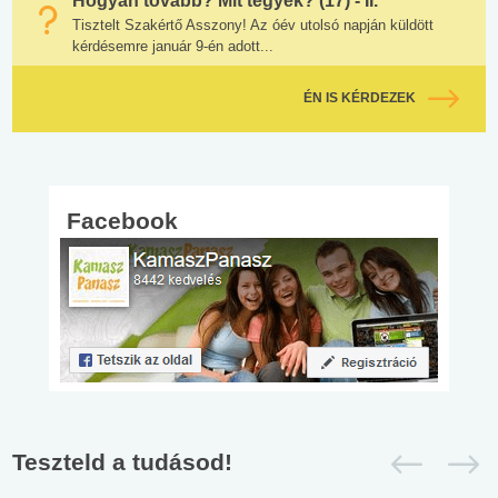
Hogyan tovább? Mit tegyek? (17) - II.
Tisztelt Szakértő Asszony! Az óév utolsó napján küldött
kérdésemre január 9-én adott...
ÉN IS KÉRDEZEK
Facebook
Teszteld a tudásod!