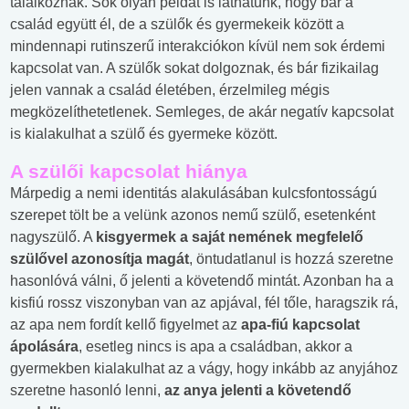
találkoznak. Sok olyan példát is láthatunk, hogy bár a
család együtt él, de a szülők és gyermekeik között a
mindennapi rutinszerű interakciókon kívül nem sok érdemi
kapcsolat van. A szülők sokat dolgoznak, és bár fizikailag
jelen vannak a család életében, érzelmileg mégis
megközelíthetetlenek. Semleges, de akár negatív kapcsolat
is kialakulhat a szülő és gyermeke között.
A szülői kapcsolat hiánya
Márpedig a nemi identitás alakulásában kulcsfontosságú
szerepet tölt be a velünk azonos nemű szülő, esetenként
nagyszülő. A
kisgyermek a saját nemének megfelelő
szülővel azonosítja magát
, öntudatlanul is hozzá szeretne
hasonlóvá válni, ő jelenti a követendő mintát. Azonban ha a
kisfiú rossz viszonyban van az apjával, fél tőle, haragszik rá,
az apa nem fordít kellő figyelmet az
apa-fiú kapcsolat
ápolására
, esetleg nincs is apa a családban, akkor a
gyermekben kialakulhat az a vágy, hogy inkább az anyjához
szeretne hasonló lenni,
az anya jelenti a követendő