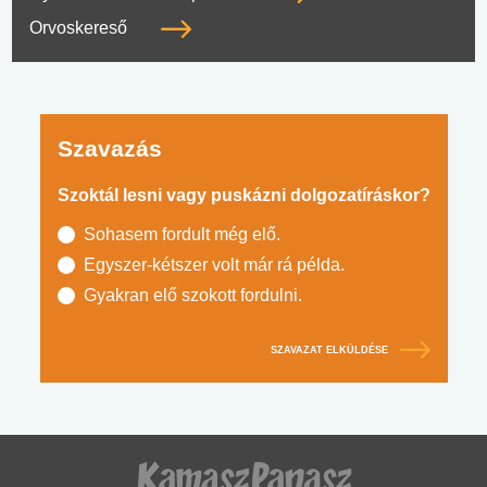
Orvoskereső
Szavazás
Szoktál lesni vagy puskázni dolgozatíráskor?
Sohasem fordult még elő.
Egyszer-kétszer volt már rá példa.
Gyakran elő szokott fordulni.
SZAVAZAT ELKÜLDÉSE