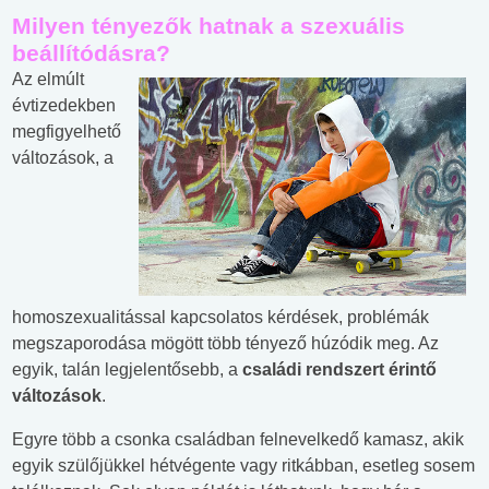
Milyen tényezők hatnak a szexuális
beállítódásra?
Az elmúlt
évtizedekben
megfigyelhető
változások, a
homoszexualitással kapcsolatos kérdések, problémák
megszaporodása mögött több tényező húzódik meg. Az
egyik, talán legjelentősebb, a
családi rendszert érintő
változások
.
Egyre több a csonka családban felnevelkedő kamasz, akik
egyik szülőjükkel hétvégente vagy ritkábban, esetleg sosem