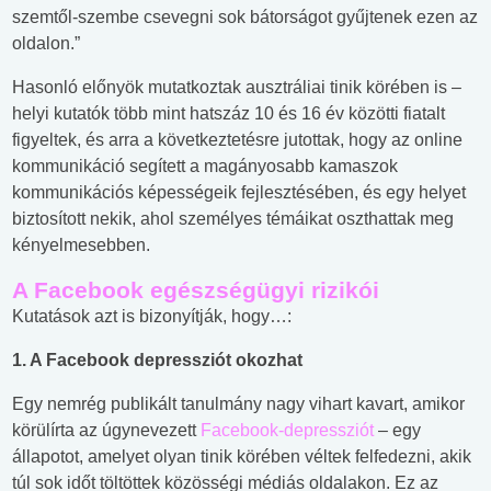
szemtől-szembe csevegni sok bátorságot gyűjtenek ezen az
oldalon.”
Hasonló előnyök mutatkoztak ausztráliai tinik körében is –
helyi kutatók több mint hatszáz 10 és 16 év közötti fiatalt
figyeltek, és arra a következtetésre jutottak, hogy az online
kommunikáció segített a magányosabb kamaszok
kommunikációs képességeik fejlesztésében, és egy helyet
biztosított nekik, ahol személyes témáikat oszthattak meg
kényelmesebben.
A Facebook egészségügyi rizikói
Kutatások azt is bizonyítják, hogy…:
1. A Facebook depressziót okozhat
Egy nemrég publikált tanulmány nagy vihart kavart, amikor
körülírta az úgynevezett
Facebook-depressziót
– egy
állapotot, amelyet olyan tinik körében véltek felfedezni, akik
túl sok időt töltöttek közösségi médiás oldalakon. Ez az