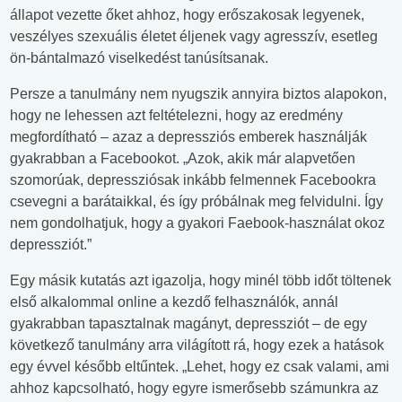
állapot vezette őket ahhoz, hogy erőszakosak legyenek,
veszélyes szexuális életet éljenek vagy agresszív, esetleg
ön-bántalmazó viselkedést tanúsítsanak.
Persze a tanulmány nem nyugszik annyira biztos alapokon,
hogy ne lehessen azt feltételezni, hogy az eredmény
megfordítható – azaz a depressziós emberek használják
gyakrabban a Facebookot. „Azok, akik már alapvetően
szomorúak, depressziósak inkább felmennek Facebookra
csevegni a barátaikkal, és így próbálnak meg felvidulni. Így
nem gondolhatjuk, hogy a gyakori Faebook-használat okoz
depressziót.”
Egy másik kutatás azt igazolja, hogy minél több időt töltenek
első alkalommal online a kezdő felhasználók, annál
gyakrabban tapasztalnak magányt, depressziót – de egy
következő tanulmány arra világított rá, hogy ezek a hatások
egy évvel később eltűntek. „Lehet, hogy ez csak valami, ami
ahhoz kapcsolható, hogy egyre ismerősebb számunkra az