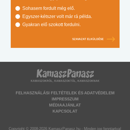
Sohasem fordult még elő.
Egyszer-kétszer volt már rá példa.
Gyakran elő szokott fordulni.
SZAVAZAT ELKÜLDÉSE
KAMASZOKRÓL, KAMASZOKTÓL, KAMASZOKNAK
FELHASZNÁLÁSI FELTÉTELEK ÉS ADATVÉDELEM
IMPRESSZUM
MÉDIAAJÁNLAT
KAPCSOLAT
Copyright © 2008-2026 KamaszPanasz.hu - Minden jog fenntartva!