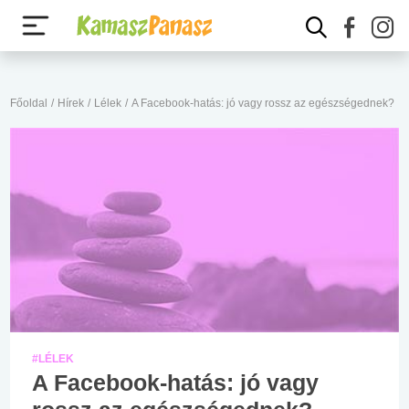
Főoldal
/
Hírek
/
Lélek
/
A Facebook-hatás: jó vagy rossz az egészségednek?
#LÉLEK
A Facebook-hatás: jó vagy