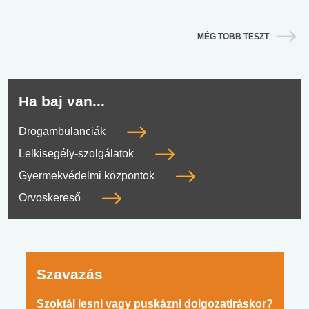
MÉG TÖBB TESZT
Ha baj van...
Drogambulanciák
Lelkisegély-szolgálatok
Gyermekvédelmi központok
Orvoskereső
Szavazás
Szoktál lesni vagy puskázni dolgozatíráskor?