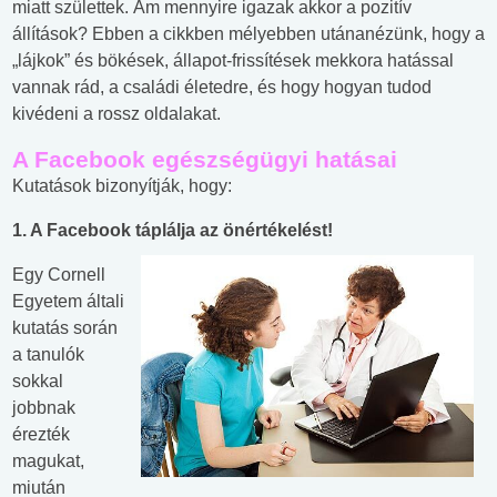
miatt születtek. Ám mennyire igazak akkor a pozitív
állítások? Ebben a cikkben mélyebben utánanézünk, hogy a
„lájkok” és bökések, állapot-frissítések mekkora hatással
vannak rád, a családi életedre, és hogy hogyan tudod
kivédeni a rossz oldalakat.
A Facebook egészségügyi hatásai
Kutatások bizonyítják, hogy:
1. A Facebook táplálja az önértékelést!
Egy Cornell
Egyetem általi
kutatás során
a tanulók
sokkal
jobbnak
érezték
magukat,
miután