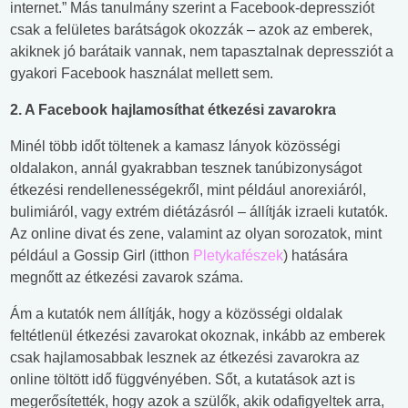
internet.” Más tanulmány szerint a Facebook-depressziót
csak a felületes barátságok okozzák – azok az emberek,
akiknek jó barátaik vannak, nem tapasztalnak depressziót a
gyakori Facebook használat mellett sem.
2. A Facebook hajlamosíthat étkezési zavarokra
Minél több időt töltenek a kamasz lányok közösségi
oldalakon, annál gyakrabban tesznek tanúbizonyságot
étkezési rendellenességekről, mint például anorexiáról,
bulimiáról, vagy extrém diétázásról – állítják izraeli kutatók.
Az online divat és zene, valamint az olyan sorozatok, mint
például a Gossip Girl (itthon
Pletykafészek
) hatására
megnőtt az étkezési zavarok száma.
Ám a kutatók nem állítják, hogy a közösségi oldalak
feltétlenül étkezési zavarokat okoznak, inkább az emberek
csak hajlamosabbak lesznek az étkezési zavarokra az
online töltött idő függvényében. Sőt, a kutatások azt is
megerősítették, hogy azok a szülők, akik odafigyeltek arra,