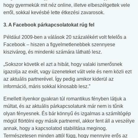
hogy gyermekük mit néz online, illetve elbeszélgettek vele
erről, sokkal kevésbé lette étkezési zavarosok.
3. A Facebook párkapcsolatokat rúg fel
Például 2009-ben a válások 20 százalékért volt felelős a
Facebook – hiszen a figyelmetlenebbek szennyese
kiszivárog, és mindenki számára látható lesz.
„Sokszor követik el azt a hibát, hogy valaki ismerősnek
igazolja az exét, vagy üzeneteket vált vele és nem közli ezt
az aktuális partnerével. Így pedig amikor kiderül az
információ, máris sokkal kínosabb lesz.”
Emellett ilyenkor gyakran túl romantikus fényben látjuk a
múltat, és az aktuális párkapcsolatunk már nem is tűnik
olyan fényesnek. És bár könnyű és izgalmas a számítógép
mögül flörtölni egy másik partnerrel, akkor fent áll a veszélye
annak, hogy a kapcsolatod stabilitása meginog.
Természetesen minden attól függ, hogy mennyire erős az