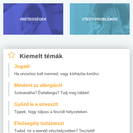
#BETEGSÉGEK
#TESTI PROBLÉMÁK
Kiemelt témák
Jogaid
Ha orvoshoz kell menned, vagy kórházba kerülsz
Mindent az allergiáról
Szénanátha? Ételallergia? Tudj meg többet!
Győzd le a stresszt!
Tippek, hogy túljuss a feszült helyzeteken.
Elsősegély tudásteszt
Tudod, mi a teendő vészhelyzetben? Teszteld!