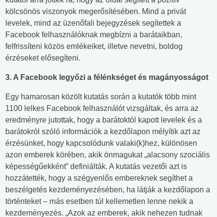
kölcsönös viszonyok megerősítésében. Mind a privát
levelek, mind az üzenőfali bejegyzések segítettek a
Facebook felhasználóknak megbízni a barátaikban,
felfrissíteni közös emlékeiket, illetve nevetni, boldog
érzéseket elősegíteni.
3. A Facebook legyőzi a félénkséget és magányosságot
Egy hamarosan közölt kutatás során a kutatók több mint
1100 lelkes Facebook felhasználót vizsgáltak, és arra az
eredményre jutottak, hogy a barátoktól kapott levelek és a
barátokról szóló információk a kezdőlapon mélyítik azt az
érzésünket, hogy kapcsolódunk valaki(k)hez, különösen
azon emberek körében, akik önmagukat „alacsony szociális
képességűekként” definiálták. A kutatás vezetői azt is
hozzátették, hogy a szégyenlős embereknek segíthet a
beszélgetés kezdeményezésében, ha látják a kezdőlapon a
történteket – más esetben túl kellemetlen lenne nekik a
kezdeményezés. „Azok az emberek, akik nehezen tudnak