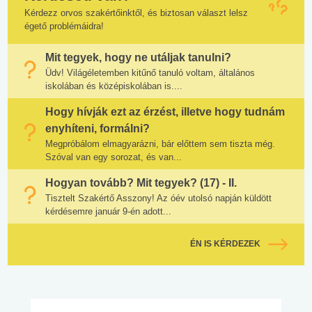
Kérdezz orvos szakértőinktől, és biztosan választ lelsz
égető problémáidra!
Mit tegyek, hogy ne utáljak tanulni?
Üdv! Világéletemben kitűnő tanuló voltam, általános
iskolában és középiskolában is....
Hogy hívják ezt az érzést, illetve hogy tudnám
enyhíteni, formálni?
Megpróbálom elmagyarázni, bár előttem sem tiszta még.
Szóval van egy sorozat, és van...
Hogyan tovább? Mit tegyek? (17) - II.
Tisztelt Szakértő Asszony! Az óév utolsó napján küldött
kérdésemre január 9-én adott...
ÉN IS KÉRDEZEK