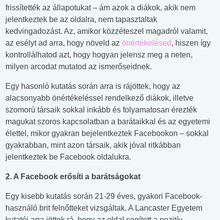
frissítették az állapotukat – ám azok a diákok, akik nem
jelentkeztek be az oldalra, nem tapasztaltak
kedvingadozást. Az, amikor közzéteszel magadról valamit,
az esélyt ad arra, hogy növeld az
önértékelésed
, hiszen így
kontrollálhatod azt, hogy hogyan jelensz meg a neten,
milyen arcodat mutatod az ismerőseidnek.
Egy hasonló kutatás során arra is rájöttek, hogy az
alacsonyabb önértékeléssel rendelkező diákok, illetve
szomorú társaik sokkal inkább és folyamatosan érezték
magukat szoros kapcsolatban a barátaikkal és az egyetemi
élettel, mikor gyakran bejelentkeztek Facebookon – sokkal
gyakrabban, mint azon társaik, akik jóval ritkábban
jelentkeztek be Facebook oldalukra.
2. A Facebook erősíti a barátságokat
Egy kisebb kutatás során 21-29 éves, gyakori Facebook-
használó brit felnőtteket vizsgáltak. A Lancaster Egyetem
kutatói arra jöttek rá, hogy az oldal segített a pozitív